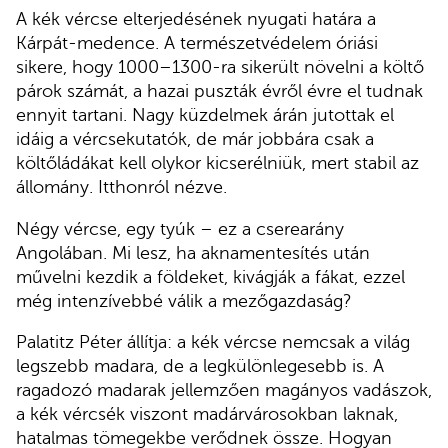
A kék vércse elterjedésének nyugati határa a
Kárpát-medence. A természetvédelem óriási
sikere, hogy 1000–1300-ra sikerült növelni a költő
párok számát, a hazai puszták évről évre el tudnak
ennyit tartani. Nagy küzdelmek árán jutottak el
idáig a vércsekutatók, de már jobbára csak a
költőládákat kell olykor kicserélniük, mert stabil az
állomány. Itthonról nézve.
Négy vércse, egy tyúk – ez a cserearány
Angolában. Mi lesz, ha aknamentesítés után
művelni kezdik a földeket, kivágják a fákat, ezzel
még intenzívebbé válik a mezőgazdaság?
Palatitz Péter állítja: a kék vércse nemcsak a világ
legszebb madara, de a legkülönlegesebb is. A
ragadozó madarak jellemzően magányos vadászok,
a kék vércsék viszont madárvárosokban laknak,
hatalmas tömegekbe verődnek össze. Hogyan