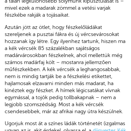
a talán legkülönösebb sólymunk kipusztulását is –
mivel ezek a madarak zömmel a vetési varjak
fészkébe rakják a tojásaikat.
Azután jött az ötlet, hogy fészkelőládákat
szereljenek a pusztai fákra és új vércsevárosokat
hozzanak így létre. Egy ilyenhez tartunk, hiszen ma
a kék vércsék 85 százalékban sajátságos
madárvárosokban fészkelnek, ahol mellettük még
számos madárfaj költ – mostanra jellemzően
műfészkekben. A kék vércsék a leghangosabbak,
nem is mindig tartják be a fészkelési etikettet,
hajlamosak elzavarni minden más madarat, ha
kinéztek egy fészket. A hímek légicsatákat vívnak
egymással, a tojók pedig tollbakapnak – nem a
legjobb szomszédság. Most a kék vércsék
csendesebbek, már az afrikai nagy útra készülnek.
Ugorjuk most át a színes ládák történetét (izgalmas
ugyan az is, akit érdekel, olvassa el, a
díjnyertes Kék