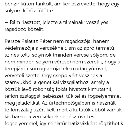
benzinkúton tankolt, amikor észrevette, hogy egy
sólyom köröz fölötte:
– Rám riasztott, jelezte a társainak: veszélyes
ragadozó közelít.
Persze Palatitz Péter nem ragadozója, hanem
védelmezője a vércséknek, ám az apró termetű,
színes tollú sólymok (minden vércse sólyom, de
nem minden sólyom vércse) nem szeretik, hogy a
terepjáró csomagtartója tele madárgyűrűvel,
vérvételi szettel (egy csepp vért vesznek a
szárnyukból a genetikai vizsgálathoz, amely a
köztük levő rokonság fokát hivatott kimutatni),
teflon szalaggal, sebészeti tűkkel és fogselyemmel
meg jeladókkal. Az űrtechnológiában is használt
teflonszalag azért kell, mert a kutatók abból varnak
kis hámot a vércséknek sebésztűvel és
fogselyemmel, így miniatűr hátizsákként rögzíthetik