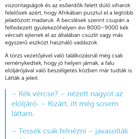
viszontagságok és az esőerdők felett dúló viharok
felelősek azért, hogy Afrikában pusztul el a legtöbb
jeladózott madaruk. A becslések szerint csupán a
felfedezett gyülekezőhelyen évi 8000–9000 kék
vércsét ejtenek el az általában csúzlit vagy más
egyszerű eszközt használó vadászok.
A törzs vezetőjével való találkozásnál még csak
reménykedtek, hogy jó helyen járnak, a falu
elöljárójával való beszélgetés közben már tudták is.
Látták a jeleit.
– Kék vércse? – nézett nagyot az
elöljáró. – Kizárt, itt még sosem
láttam.
– Tessék csak felnézni – javasolták