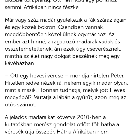
semmi. Afrikában nincs fészke.
Már vagy száz madár gyülekezik a fák száraz ágain
és egy közeli bokron. Csendben vannak,
megdöbbentően közel ülnek egymáshoz. Az
ember azt hinné, a ragadozó madarak vadak és
összeférhetetlenek, ám ezek úgy cseverésznek,
mintha az élet nagy dolgait beszélnék meg egy
kávéházban.
– Ott egy hevesi vércse – mondja hirtelen Péter.
Hitetlenkedve nézek rá, nekem egyik madár olyan,
mint a másik. Honnan tudhatja, melyik jött Heves
megyéből? Mutatja a lábán a gyűrűt, azon meg az
ötös számot.
A jeladós madaraikat követve 2010-ben a
kutatókban merész gondolat ötlött föl: hátha a
vércsék útja összeér. Hátha Afrikában nem