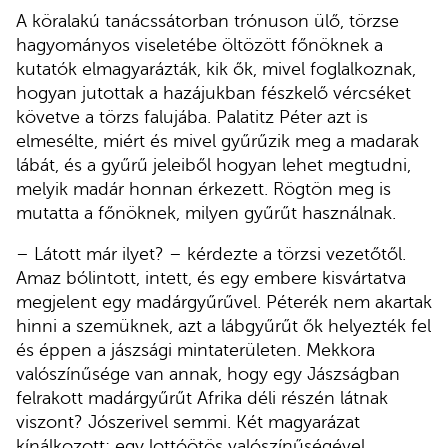
A köralakú tanácssátorban trónuson ülő, törzse
hagyományos viseletébe öltözött főnöknek a
kutatók elmagyarázták, kik ők, mivel foglalkoznak,
hogyan jutottak a hazájukban fészkelő vércséket
követve a törzs falujába. Palatitz Péter azt is
elmesélte, miért és mivel gyűrűzik meg a madarak
lábát, és a gyűrű jeleiből hogyan lehet megtudni,
melyik madár honnan érkezett. Rögtön meg is
mutatta a főnöknek, milyen gyűrűt használnak.
– Látott már ilyet? – kérdezte a törzsi vezetőtől.
Amaz bólintott, intett, és egy embere kisvártatva
megjelent egy madárgyűrűvel. Péterék nem akartak
hinni a szemüknek, azt a lábgyűrűt ők helyezték fel
és éppen a jászsági mintaterületen. Mekkora
valószínűsége van annak, hogy egy Jászságban
felrakott madárgyűrűt Afrika déli részén látnak
viszont? Jószerivel semmi. Két magyarázat
kínálkozott: egy lottóötös valószínűségével