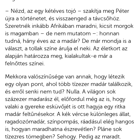
– Nézd, az egy kétéves tojó – szakítja meg Péter
újra a történetet, és visszaenged a távcsőhöz.
Szeretnék inkább Afrikában maradni, kicsit morgok
is magamban – de nem mutatom –: honnan
tudná, hány éves az a madár? De már mondja is a
választ, a tollak színe árulja el neki. Az életkort az
alapján határozza meg, kialakultak-e már a
felnőttes színei.
Mekkora valószínűsége van annak, hogy létezik
egy olyan pont, ahol több tízezer madár találkozik,
és erről senki nem tud? Nulla. A világon sok
százezer madarász él, előfordul még az is, hogy
valaki a gyereke esküvőjét is ott hagyja egy ritka
madár feltűnésekor. A kék vércse különleges állat,
ragadozómadár, színpompás, ráadásul elég hangos
is, hogyan maradhatna észrevétlen? Pláne sok
tízezres tömegben? Sehogy. Pedig az maradt.