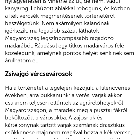
nyílegyenesen is vihetne az út, de nem: vadul
kanyarog. Lehúzott ablakkal robogunk, és közben
a kék vércsék megmentésének történetéről
beszélgetünk. Nem akármilyen kalandnak
ígérkezik, ma legalább százat láthatok
Magyarország legszínpompásabb ragadozó
madarából. Ráadásul egy titkos madárváros felé
közeledünk, amelynek pontos helyét senkinek sem
árulhatom el.
Zsivajgó vércsevárosok
Ha a történetet a legelején kezdjük, a kilencvenes
években, arra bukkanunk: a vetési varjak akkor
csaknem teljesen eltűntek az agrárélőhelyekről
Magyarországon, a maradék meg a pusztai fákról
beköltözött a városokba. A zajosnak és
kártékonynak tartott varjak számának drasztikus
csökkenése majdnem magával hozta a kék vércse,