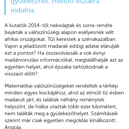
gyülekezhet, mielőtt északra
indulna.
A kutatók 2014-től nekivágtak és sorra-rendre
bejárták a valószínűségi alapon esélyesnek vélt
afrikai országokat. Tűt kerestek a szénakazalban.
Vajon a jeladózott madarak eddigi adatai elárulják
ezt a pontot? Ha összeolvassák a sok évnyi
madárvonulási információkat, megtalálhatják azt az
egyetlen helyet, ahol éjszaka tartózkodnak a
visszaút előtt?
Matematikai valószínűségeket rendeltek a térkép
minden egyes kockájához, ahol az elmúlt tíz évben
madaruk járt, és találtak néhány reményteli
helyszínt, de hiába utaztak több ezer kilométert,
nem találták meg a gyülekezőhelyet. Számításaik
szerint már csak egyetlen megoldás kínálkozott:
Angola.