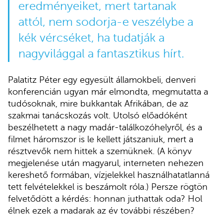
eredményeiket, mert tartanak
attól, nem sodorja-e veszélybe a
kék vércséket, ha tudatják a
nagyvilággal a fantasztikus hírt.
Palatitz Péter egy egyesült államokbeli, denveri
konferencián ugyan már elmondta, megmutatta a
tudósoknak, mire bukkantak Afrikában, de az
szakmai tanácskozás volt. Utolsó előadóként
beszélhetett a nagy madár-találkozóhelyről, és a
filmet háromszor is le kellett játszaniuk, mert a
résztvevők nem hittek a szemüknek. (A könyv
megjelenése után magyarul, interneten nehezen
kereshető formában, vízjelekkel használhatatlanná
tett felvételekkel is beszámolt róla.) Persze rögtön
felvetődött a kérdés: honnan juthattak oda? Hol
élnek ezek a madarak az év további részében?