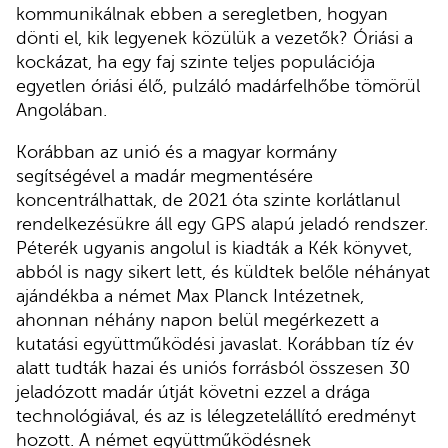
kommunikálnak ebben a seregletben, hogyan
dönti el, kik legyenek közülük a vezetők? Óriási a
kockázat, ha egy faj szinte teljes populációja
egyetlen óriási élő, pulzáló madárfelhőbe tömörül
Angolában.
Korábban az unió és a magyar kormány
segítségével a madár megmentésére
koncentrálhattak, de 2021 óta szinte korlátlanul
rendelkezésükre áll egy GPS alapú jeladó rendszer.
Péterék ugyanis angolul is kiadták a Kék könyvet,
abból is nagy sikert lett, és küldtek belőle néhányat
ajándékba a német Max Planck Intézetnek,
ahonnan néhány napon belül megérkezett a
kutatási együttműködési javaslat. Korábban tíz év
alatt tudták hazai és uniós forrásból összesen 30
jeladózott madár útját követni ezzel a drága
technológiával, és az is lélegzetelállító eredményt
hozott. A német együttműködésnek