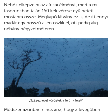
Nehéz elképzelni az afrikai élményt, mert a mi
fasorunkban talán 150 kék vércse gyűlhetett
mostanra össze. Megkapó látvány ez is, de itt ennyi
madár egy hosszú allén oszlik el, ott pedig alig
néhány négyzetméteren.
„Százezrével köröztek a fejünk felett”
Módszer azonban nincs arra, hogy a levegőben