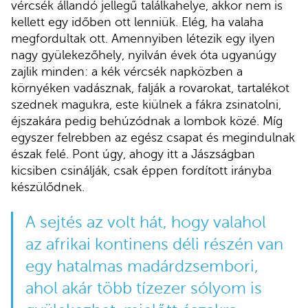
vércsék állandó jellegű találkahelye, akkor nem is
kellett egy időben ott lenniük. Elég, ha valaha
megfordultak ott. Amennyiben létezik egy ilyen
nagy gyülekezőhely, nyilván évek óta ugyanúgy
zajlik minden: a kék vércsék napközben a
környéken vadásznak, falják a rovarokat, tartalékot
szednek magukra, este kiülnek a fákra zsinatolni,
éjszakára pedig behúzódnak a lombok közé. Míg
egyszer felrebben az egész csapat és megindulnak
észak felé. Pont úgy, ahogy itt a Jászságban
kicsiben csinálják, csak éppen fordított irányba
készülődnek.
A sejtés az volt hát, hogy valahol
az afrikai kontinens déli részén van
egy hatalmas madárdzsembori,
ahol akár több tízezer sólyom is