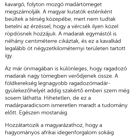
kavargó, folyton mozgó madártömeget
megszámolják. A magyar kutatók esténként
beültek a térség közepébe, mert nem tudtak
betelni az érzéssel, hogy a vércsék ilyen közel
röpdösnek hozzájuk. A madarak egymástól is
néhány centiméterre cikáztak, és ez a kavalkád
legalább öt négyzetkilométernyi területen tartott
így.
Az már önmagában is különleges, hogy ragadozó
madarak nagy tömegben verődjenek össze. A
földkerekség legnagyobb ragadozómadár-
gyülekezőhelyét addig szakértő emberi szem még
sosem láthatta. Hihetetlen, de ez a
madárparadicsom ismeretlen maradt a tudomány
előtt. Egészen mostanáig.
Hozzátartozik a magyarázathoz, hogy a
hagyományos afrikai idegenforgalom sokáig