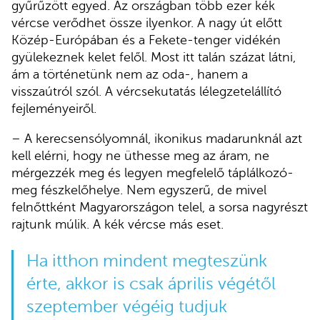
gyűrűzött egyed. Az országban több ezer kék
vércse verődhet össze ilyenkor. A nagy út előtt
Közép-Európában és a Fekete-tenger vidékén
gyülekeznek kelet felől. Most itt talán százat látni,
ám a történetünk nem az oda-, hanem a
visszaútról szól. A vércsekutatás lélegzetelállító
fejleményeiről.
– A kerecsensólyomnál, ikonikus madarunknál azt
kell elérni, hogy ne üthesse meg az áram, ne
mérgezzék meg és legyen megfelelő táplálkozó-
meg fészkelőhelye. Nem egyszerű, de mivel
felnőttként Magyarországon telel, a sorsa nagyrészt
rajtunk múlik. A kék vércse más eset.
Ha itthon mindent megteszünk
érte, akkor is csak április végétől
szeptember végéig tudjuk