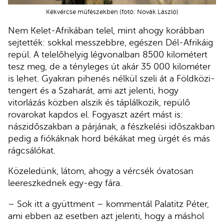
Kékvércse műfészekben (fotó: Novák László)
Nem Kelet-Afrikában telel, mint ahogy korábban
sejtették: sokkal messzebbre, egészen Dél-Afrikáig
repül. A telelőhelyig légvonalban 8500 kilométert
tesz meg, de a tényleges út akár 35 000 kilométer
is lehet. Gyakran pihenés nélkül szeli át a Földközi-
tengert és a Szaharát, ami azt jelenti, hogy
vitorlázás közben alszik és táplálkozik, repülő
rovarokat kapdos el. Fogyaszt azért mást is:
nászidőszakban a párjának, a fészkelési időszakban
pedig a fiókáknak hord békákat meg ürgét és más
rágcsálókat.
Közeledünk, látom, ahogy a vércsék óvatosan
leereszkednek egy-egy fára.
– Sok itt a gyüttment – kommentál Palatitz Péter,
ami ebben az esetben azt jelenti, hogy a máshol