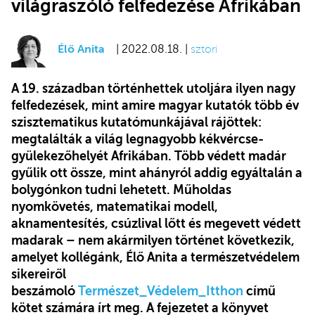
világraszóló felfedezése Afrikában
Élő Anita
| 2022.08.18. |
sztori
A 19. században történhettek utoljára ilyen nagy
felfedezések, mint amire magyar kutatók több év
szisztematikus kutatómunkájával rájöttek:
megtalálták a világ legnagyobb kékvércse-
gyülekezőhelyét Afrikában. Több védett madár
gyűlik ott össze, mint ahányról addig egyáltalán a
bolygónkon tudni lehetett. Műholdas
nyomkövetés, matematikai modell,
aknamentesítés, csúzlival lőtt és megevett védett
madarak – nem akármilyen történet következik,
amelyet kollégánk, Élő Anita a természetvédelem
sikereiről
beszámoló
Természet_Védelem_Itthon
című
kötet számára írt meg. A fejezetet a könyvet