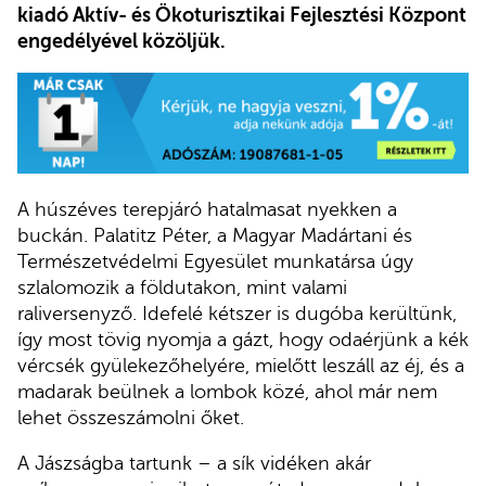
kiadó Aktív- és Ökoturisztikai Fejlesztési Központ
engedélyével közöljük.
A húszéves terepjáró hatalmasat nyekken a
buckán. Palatitz Péter, a Magyar Madártani és
Természetvédelmi Egyesület munkatársa úgy
szlalomozik a földutakon, mint valami
raliversenyző. Idefelé kétszer is dugóba kerültünk,
így most tövig nyomja a gázt, hogy odaérjünk a kék
vércsék gyülekezőhelyére, mielőtt leszáll az éj, és a
madarak beülnek a lombok közé, ahol már nem
lehet összeszámolni őket.
A Jászságba tartunk – a sík vidéken akár