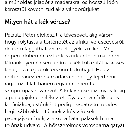
a műholdas jeladót a madarakra, és hosszú időn
keresztül követni tudják a vándorútjukat.
Milyen hát a kék vércse?
Palatitz Péter előkészíti a távcsövet, alig várom,
hogy folytassa a történetét az afrikai vércseevésről,
de nem faggathatom, mert igyekezni kell. Még
éppen időben érkeztünk, szürkületben már nem
látnánk ilyen élesen a hímek kék tollazatát, vöröses
lábát, és a tojók okkerszínű tollruháját. Ha az
ember ránéz erre a madárra nem egy fejedelmi
ragadozót lát, hanem egy gerleméretű,
színpompás rovarevőt. A kék vércse bizonyos fokig
a papagájokra emlékeztet. Gyakran verődik zajos
kolóniákba, esténként pedig csapatostul repdes.
Leginkább akkor tűnnek a kék vércsék
papagájszerűnek, amikor a fiatal palakék hím a
tojónak udvarol. A hősszerelmes vörösbarna gatyát