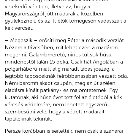
vetekedő véletlen, illetve az, hogy a
Magyarországról jött madarak a közelben
gyülekeznek, és az itt élők tömegesen vadásszák a
kék vércsét.
– Megeszik – erősíti meg Péter a második verziót.
Nézem a távcsőben, mit lehet ezen a madáron
megenni. Galambméretű, nincs túl sok húsa,
mindenestől talán 15 deka. Csak hát Angolában a
polgárháború miatt alig maradt lábas jószág, a
legtöbb taposóaknák felrobbanásában veszett oda.
Némi baromfi akadt csupán, meg az út szélén
eladásra kínált patkány- és majomtetemek. Egy
kutatónak, aki húsz évet tett fel az életéből a kék
vércsék védelmére, nem lehetett egyszerű
szembesülni vele, hogy a védett madarait
tápláléknak tekintik.
Persze korábban is sejtették, nem csak a szaharai