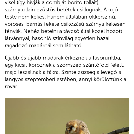
visel (így hívják a combját borító tollait),
szárnytollain ezüstös betétek csillognak. A tojó
teste nem kékes, hanem általában okkerszínű,
vöröses-barnás fekete csíkozású szárnya kékesen
fénylik. Nehéz betelni a távcső által közel hozott
látvánnyal, hasonló színvilág egyetlen hazai
ragadozó madárnál sem látható.
Újabb és újabb madarak érkeznek a fasorunkba,
egy kicsit köröznek a szomszéd szántóföld felett,
majd leszállnak a fákra. Szinte zsizseg a levegő a
langyos szeptemberi estében, annyi körülöttünk a
rovar.