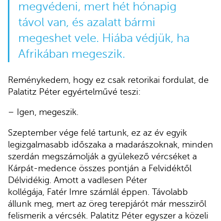
megvédeni, mert hét hónapig
távol van, és azalatt bármi
megeshet vele. Hiába védjük, ha
Afrikában megeszik.
Reménykedem, hogy ez csak retorikai fordulat, de
Palatitz Péter egyértelművé teszi:
– Igen, megeszik.
Szeptember vége felé tartunk, ez az év egyik
legizgalmasabb időszaka a madarászoknak, minden
szerdán megszámolják a gyülekező vércséket a
Kárpát-medence összes pontján a Felvidéktől
Délvidékig. Amott a vadlesen Péter
kollégája, Fatér Imre számlál éppen. Távolabb
állunk meg, mert az öreg terepjárót már messziről
felismerik a vércsék. Palatitz Péter egyszer a közeli