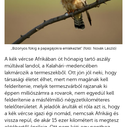
„Bizonyos fokig a papagájokra emlékeztet” (fotó: Novák László)
A kék vércse Afrikában öt hónapig tartó aszály
múltával landol, a Kalahári-medencében
lakmározik a termeszekből. Ott jön jól neki, hogy
társasági életet élhet, mert nem magának kell
felderítenie, melyik termeszvárból rajzanak ki
éppen milliószámra a rovarok, nem egyedül kell
felderítenie a másfélmillió négyzetkilométeres
telelőterületet. A jeladók árulták el róla azt is, hogy
a kék vércse igazi égi nomád, nemcsak Afrikáig és
vissza repül, de akár 15 ezer kilométert is megtesz
októbertől áprilisig. Ott nem köti egy ponthoz