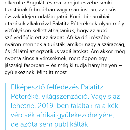
elkerülte Angolát, és ma sem jut eszébe senki
turistának februárban vagy márciusban, az esős
évszak idején odalátogatni. Korábbi namíbiai
utazásuk alkalmával Palatitz Péteréknek olyan mély
vízfolyáson kellett áthajtaniuk, hogy az autó
szélvédőjéig ért az áradat. Afrika déli részébe
nyáron mennek a turisták, amikor nagy a szárazság,
és jól látni az egzotikus vadállatokat. Ám akkor még
nyoma sincs a vércséknek, mert éppen egy
jászsági fasorban – és még ki tudja hány helyen –
gyülekeznek. Mint itt most.
Elképesztő felfedezés Palatitz
Péteréké, világszenzáció. Vagyis az
lehetne. 2019-ben találtak rá a kék
vércsék afrikai gyülekezőhelyére,
de azóta sem publikálták