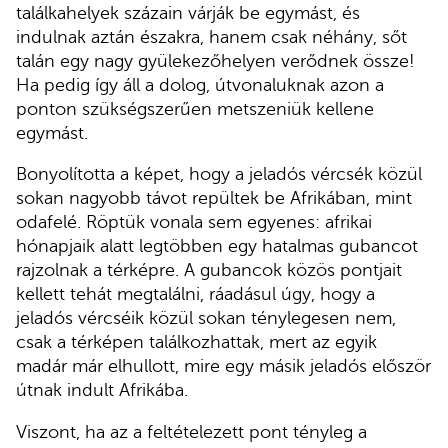
találkahelyek százain várják be egymást, és
indulnak aztán északra, hanem csak néhány, sőt
talán egy nagy gyülekezőhelyen verődnek össze!
Ha pedig így áll a dolog, útvonaluknak azon a
ponton szükségszerűen metszeniük kellene
egymást.
Bonyolította a képet, hogy a jeladós vércsék közül
sokan nagyobb távot repültek be Afrikában, mint
odafelé. Röptük vonala sem egyenes: afrikai
hónapjaik alatt legtöbben egy hatalmas gubancot
rajzolnak a térképre. A gubancok közös pontjait
kellett tehát megtalálni, ráadásul úgy, hogy a
jeladós vércséik közül sokan ténylegesen nem,
csak a térképen találkozhattak, mert az egyik
madár már elhullott, mire egy másik jeladós először
útnak indult Afrikába.
Viszont, ha az a feltételezett pont tényleg a