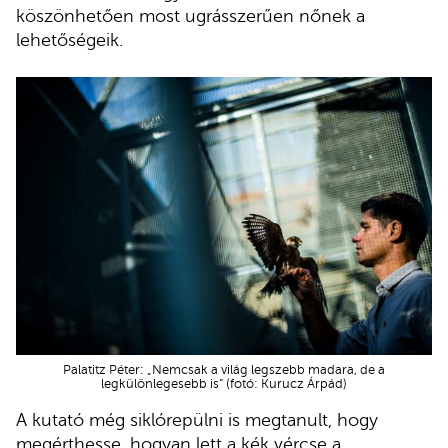
köszönhetően most ugrásszerűen nőnek a
lehetőségeik.
Palatitz Péter: „Nemcsak a világ legszebb madara, de a
legkülönlegesebb is” (fotó: Kurucz Árpád)
A kutató még siklórepülni is megtanult, hogy
megérthesse, hogyan lett a kék vércse a