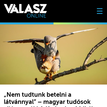
☰
„Nem tudtunk betelni a
látvánnyal” – magyar tudósok