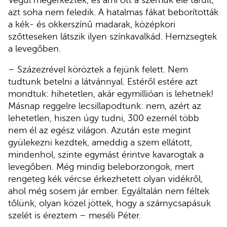
azt soha nem feledik. A hatalmas fákat beborították
a kék- és okkerszínű madarak, középkori
szőtteseken látszik ilyen színkavalkád. Hemzsegtek
a levegőben.
– Százezrével köröztek a fejünk felett. Nem
tudtunk betelni a látvánnyal. Estéről estére azt
mondtuk: hihetetlen, akár egymillióan is lehetnek!
Másnap reggelre lecsillapodtunk: nem, azért az
lehetetlen, hiszen úgy tudni, 300 ezernél több
nem él az egész világon. Azután este megint
gyülekezni kezdtek, ameddig a szem ellátott,
mindenhol, szinte egymást érintve kavarogtak a
levegőben. Még mindig beleborzongok, mert
rengeteg kék vércse érkezhetett olyan vidékről,
ahol még sosem jár ember. Egyáltalán nem féltek
tőlünk, olyan közel jöttek, hogy a szárnycsapásuk
szelét is éreztem – meséli Péter.