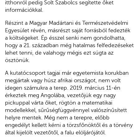
itthonról pedig Solt Szabolcs segítette őket
információkkal.
Részint a Magyar Madártani és Természetvédelmi
Egyesület révén, másrészt saját forrásból fedezték
a költségeket. Ép ésszel senki nem gondolhatta,
hogy a 21. században még hatalmas felfedezéseket
lehet tenni, de valahogy mégis ezt súgta az
ösztönük.
A kutatócsoport tagjai már egyetemista korukban
megjártak vagy húsz afrikai országot, nem volt
idegen számukra a terep. 2019. március 11-én
érkeztek meg Angolába, vezetőjük egy nagy
pickuppal várta őket, rögtön a matematikai
modellekkel, sűrűségfüggvénnyel valószínűsített
helyre mentek. Még nem a terepre, előbb
engedélyt kellett kérni a törzsfőnöktől és a törvény
által kijelölt vezetőtől, a falu elöljárójától.