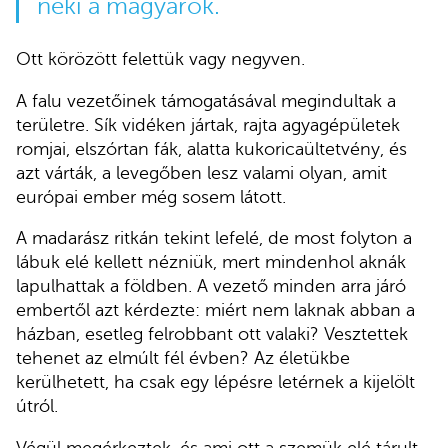
neki a magyarok.
Ott körözött felettük vagy negyven.
A falu vezetőinek támogatásával megindultak a
területre. Sík vidéken jártak, rajta agyagépületek
romjai, elszórtan fák, alatta kukoricaültetvény, és
azt várták, a levegőben lesz valami olyan, amit
európai ember még sosem látott.
A madarász ritkán tekint lefelé, de most folyton a
lábuk elé kellett nézniük, mert mindenhol aknák
lapulhattak a földben. A vezető minden arra járó
embertől azt kérdezte: miért nem laknak abban a
házban, esetleg felrobbant ott valaki? Vesztettek
tehenet az elmúlt fél évben? Az életükbe
kerülhetett, ha csak egy lépésre letérnek a kijelölt
útról.
Végül megérkeztek, és ami ott a szemük elé tárult,