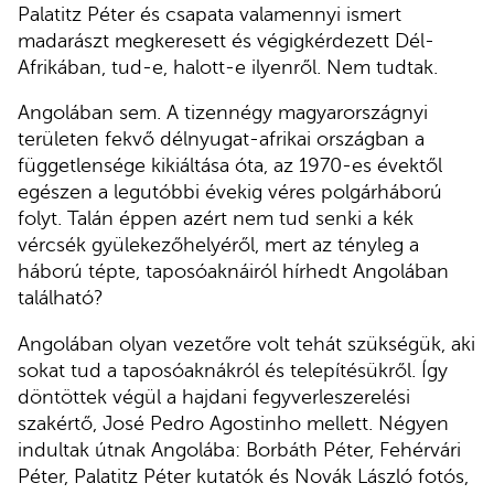
Palatitz Péter és csapata valamennyi ismert
madarászt megkeresett és végigkérdezett Dél-
Afrikában, tud-e, halott-e ilyenről. Nem tudtak.
Angolában sem. A tizennégy magyarországnyi
területen fekvő délnyugat-afrikai országban a
függetlensége kikiáltása óta, az 1970-es évektől
egészen a legutóbbi évekig véres polgárháború
folyt. Talán éppen azért nem tud senki a kék
vércsék gyülekezőhelyéről, mert az tényleg a
háború tépte, taposóaknáiról hírhedt Angolában
található?
Angolában olyan vezetőre volt tehát szükségük, aki
sokat tud a taposóaknákról és telepítésükről. Így
döntöttek végül a hajdani fegyverleszerelési
szakértő, José Pedro
Agostinho mellett. Négyen
indultak útnak Angolába: Borbáth Péter, Fehérvári
Péter, Palatitz Péter kutatók és Novák László fotós,