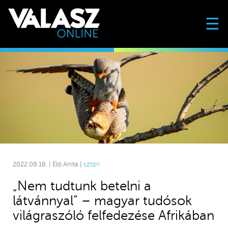
☰
2022.08.18. | Élő Anita |
sztori
„Nem tudtunk betelni a
látvánnyal” – magyar tudósok
világraszóló felfedezése Afrikában