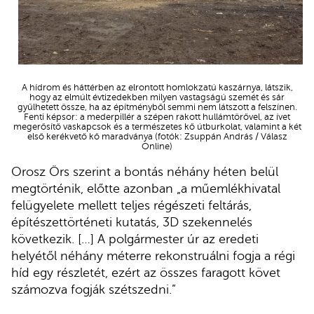
A hídrom és háttérben az elrontott homlokzatú kaszárnya, látszik,
hogy az elmúlt évtizedekben milyen vastagságú szemét és sár
gyűlhetett össze, ha az építményből semmi nem látszott a felszínen.
Fenti képsor: a mederpillér a szépen rakott hullámtörővel, az ívet
megerősítő vaskapcsok és a természetes kő útburkolat, valamint a két
első kerékvető kő maradványa (fotók: Zsuppán András / Válasz
Online)
Orosz Örs szerint a bontás néhány héten belül
megtörténik, előtte azonban „a műemlékhivatal
felügyelete mellett teljes régészeti feltárás,
építészettörténeti kutatás, 3D szekennelés
következik. […] A polgármester úr az eredeti
helyétől néhány méterre rekonstruálni fogja a régi
híd egy részletét, ezért az összes faragott követ
számozva fogják szétszedni.”