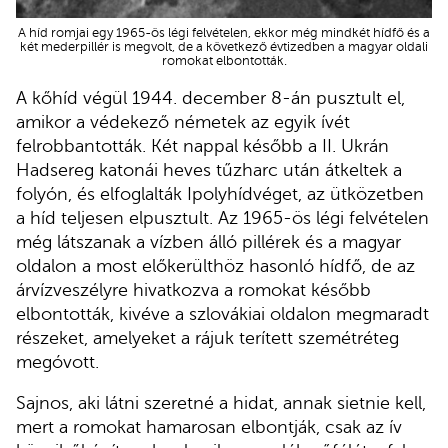
A híd romjai egy 1965-ös légi felvételen, ekkor még mindkét hídfő és a
két mederpillér is megvolt, de a következő évtizedben a magyar oldali
romokat elbontották.
A kőhíd végül 1944. december 8-án pusztult el,
amikor a védekező németek az egyik ívét
felrobbantották. Két nappal később a II. Ukrán
Hadsereg katonái heves tűzharc után átkeltek a
folyón, és elfoglalták Ipolyhídvéget, az ütközetben
a híd teljesen elpusztult. Az 1965-ös légi felvételen
még látszanak a vízben álló pillérek és a magyar
oldalon a most előkerülthöz hasonló hídfő, de az
árvízveszélyre hivatkozva a romokat később
elbontották, kivéve a szlovákiai oldalon megmaradt
részeket, amelyeket a rájuk terített szemétréteg
megóvott.
Sajnos, aki látni szeretné a hidat, annak sietnie kell,
mert a romokat hamarosan elbontják, csak az ív