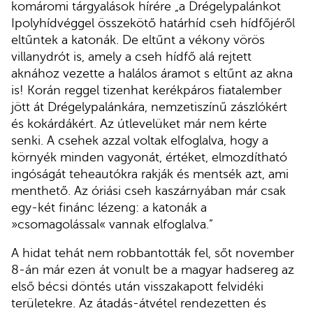
komáromi tárgyalások hírére „a Drégelypalánkot
Ipolyhídvéggel összekötő határhíd cseh hídfőjéről
eltűntek a katonák. De eltűnt a vékony vörös
villanydrót is, amely a cseh hídfő alá rejtett
aknához vezette a halálos áramot s eltűnt az akna
is! Korán reggel tizenhat kerékpáros fiatalember
jött át Drégelypalánkára, nemzetiszínű zászlókért
és kokárdákért. Az útlevelüket már nem kérte
senki. A csehek azzal voltak elfoglalva, hogy a
környék minden vagyonát, értéket, elmozdítható
ingóságát teheautókra rakják és mentsék azt, ami
menthető. Az óriási cseh kaszárnyában már csak
egy-két finánc lézeng: a katonák a
»csomagolással« vannak elfoglalva.”
A hidat tehát nem robbantották fel, sőt november
8-án már ezen át vonult be a magyar hadsereg az
első bécsi döntés után visszakapott felvidéki
területekre. Az átadás-átvétel rendezetten és