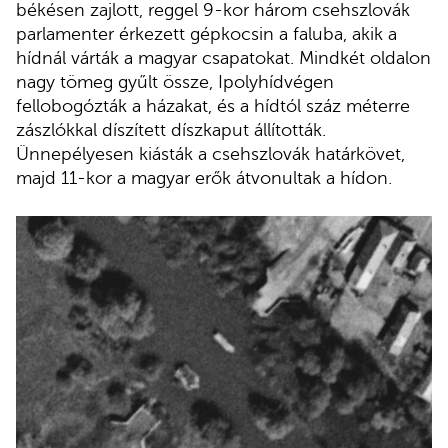
békésen zajlott, reggel 9-kor három csehszlovák
parlamenter érkezett gépkocsin a faluba, akik a
hídnál várták a magyar csapatokat. Mindkét oldalon
nagy tömeg gyűlt össze, Ipolyhídvégen
fellobogózták a házakat, és a hídtól száz méterre
zászlókkal díszített díszkaput állították.
Ünnepélyesen kiásták a csehszlovák határkövet,
majd 11-kor a magyar erők átvonultak a hídon.