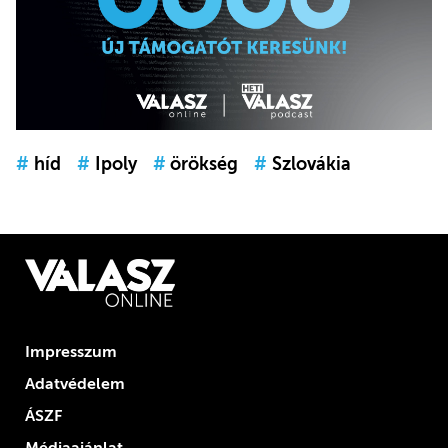
#
híd
#
Ipoly
#
örökség
#
Szlovákia
Impresszum
Adatvédelem
ÁSZF
Médiaajánlat