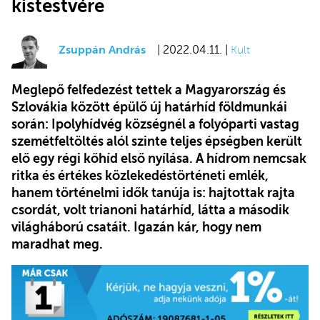
kistestvére
Zsuppán András
| 2022.04.11. |
Kult
Meglepő felfedezést tettek a Magyarország és
Szlovákia között épülő új határhíd földmunkái
során: Ipolyhídvég községnél a folyóparti vastag
szemétfeltöltés alól szinte teljes épségben került
elő egy régi kőhíd első nyílása. A hídrom nemcsak
ritka és értékes közlekedéstörténeti emlék,
hanem történelmi idők tanúja is: hajtottak rajta
csordát, volt trianoni határhíd, látta a második
világháború csatáit. Igazán kár, hogy nem
maradhat meg.