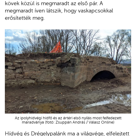
kövek közül is megmaradt az első pár. A
megmaradt íven látszik, hogy vaskapcsokkal
erősítették meg.
Az ipolyhídvégi hídfő és az ártéri első nyílás most felfedezett
maradványa (fotó: Zsuppán András / Válasz Online)
Hídvég és Drégelypalánk ma a világvége, elfelejtett