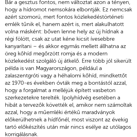
Bár a gesztus fontos, nem változtat azon a tényen,
hogy a hídromot nemsokára elbontják. Ez nemcsak
azért szomorú, mert fontos közlekedéstörténeti
emlék tűnik el, hanem azért is, mert alakulhatott
volna másként: bőven lenne hely az új hídnak a
régi fölött, csak az utat kéne kicsit ívesebbre
kanyarítani – és akkor egymás mellett állhatna az
öreg kőhíd megőrzött romja és a modern
közlekedést szolgáló új átkelő. Erre több jól sikerült
példa is van Magyarországon, például a
zalaszentgróti vagy a héhalomi kőhíd, mindkettőt
az 1970-es években óvták meg a bontástól azzal,
hogy a forgalmat a melléjük épített vasbeton
szerkezetekre terelték. Ipolyhídvég esetében a
hibát a tervezők követték el, amikor nem számoltak
azzal, hogy a műemléki értékű maradványok
előkerülhetnek a hídfőnél, most viszont az évekig
tartó előkészítés után már nincs esélye az utólagos
korrigálásnak.