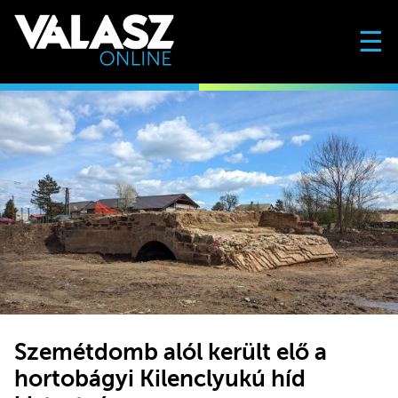
☰
Szemétdomb alól került elő a
hortobágyi Kilenclyukú híd