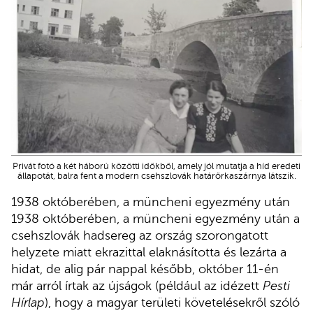
Privát fotó a két háború közötti időkből, amely jól mutatja a híd eredeti
állapotát, balra fent a modern csehszlovák határőrkaszárnya látszik.
1938 októberében, a müncheni egyezmény után
1938 októberében, a müncheni egyezmény után a
csehszlovák hadsereg az ország szorongatott
helyzete miatt ekrazittal elaknásította és lezárta a
hidat, de alig pár nappal később, október 11-én
már arról írtak az újságok (például az idézett
Pesti
Hírlap
), hogy a magyar területi követelésekről szóló