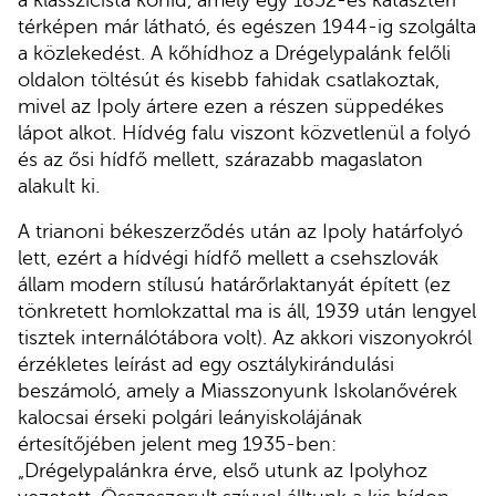
térképen már látható, és egészen 1944-ig szolgálta
a közlekedést. A kőhídhoz a Drégelypalánk felőli
oldalon töltésút és kisebb fahidak csatlakoztak,
mivel az Ipoly ártere ezen a részen süppedékes
lápot alkot. Hídvég falu viszont közvetlenül a folyó
és az ősi hídfő mellett, szárazabb magaslaton
alakult ki.
A trianoni békeszerződés után az Ipoly határfolyó
lett, ezért a hídvégi hídfő mellett a csehszlovák
állam modern stílusú határőrlaktanyát épített (ez
tönkretett homlokzattal ma is áll, 1939 után lengyel
tisztek internálótábora volt). Az akkori viszonyokról
érzékletes leírást ad egy osztálykirándulási
beszámoló, amely a Miasszonyunk Iskolanővérek
kalocsai érseki polgári leányiskolájának
értesítőjében jelent meg 1935-ben:
„Drégelypalánkra érve, első utunk az Ipolyhoz