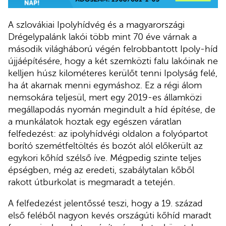
A szlovákiai Ipolyhídvég és a magyarországi
Drégelypalánk lakói több mint 70 éve várnak a
második világháború végén felrobbantott Ipoly-híd
újjáépítésére, hogy a két szemközti falu lakóinak ne
kelljen húsz kilométeres kerülőt tenni Ipolyság felé,
ha át akarnak menni egymáshoz. Ez a régi álom
nemsokára teljesül, mert egy 2019-es államközi
megállapodás nyomán megindult a híd építése, de
a munkálatok hoztak egy egészen váratlan
felfedezést: az ipolyhídvégi oldalon a folyópartot
borító szemétfeltöltés és bozót alól előkerült az
egykori kőhíd szélső íve. Mégpedig szinte teljes
épségben, még az eredeti, szabálytalan kőből
rakott útburkolat is megmaradt a tetején.
A felfedezést jelentőssé teszi, hogy a 19. század
első feléből nagyon kevés országúti kőhíd maradt