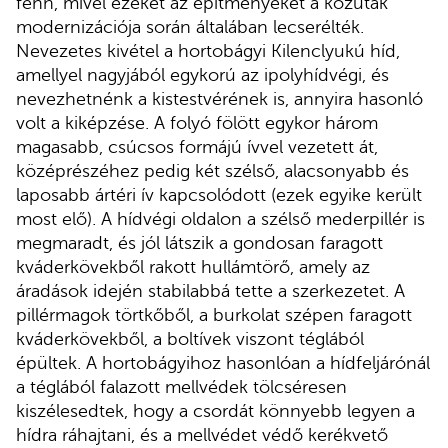
fenn, mivel ezeket az építményeket a közutak
modernizációja során általában lecserélték.
Nevezetes kivétel a hortobágyi Kilenclyukú híd,
amellyel nagyjából egykorú az ipolyhídvégi, és
nevezhetnénk a kistestvérének is, annyira hasonló
volt a kiképzése. A folyó fölött egykor három
magasabb, csúcsos formájú ívvel vezetett át,
középrészéhez pedig két szélső, alacsonyabb és
laposabb ártéri ív kapcsolódott (ezek egyike került
most elő). A hídvégi oldalon a szélső mederpillér is
megmaradt, és jól látszik a gondosan faragott
kváderkövekből rakott hullámtörő, amely az
áradások idején stabilabbá tette a szerkezetet. A
pillérmagok törtkőből, a burkolat szépen faragott
kváderkövekből, a boltívek viszont téglából
épültek. A hortobágyihoz hasonlóan a hídfeljárónál
a téglából falazott mellvédek tölcséresen
kiszélesedtek, hogy a csordát könnyebb legyen a
hídra ráhajtani, és a mellvédet védő kerékvető