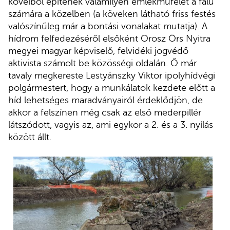
köveiből építenek valamilyen emlékműfélét a falu
számára a közelben (a köveken látható friss festés
valószínűleg már a bontási vonalakat mutatja). A
hídrom felfedezéséről elsőként Orosz Örs Nyitra
megyei magyar képviselő, felvidéki jogvédő
aktivista számolt be közösségi oldalán. Ő már
tavaly megkereste Lestyánszky Viktor ipolyhídvégi
polgármestert, hogy a munkálatok kezdete előtt a
híd lehetséges maradványairól érdeklődjön, de
akkor a felszínen még csak az első mederpillér
látszódott, vagyis az, ami egykor a 2. és a 3. nyílás
között állt.