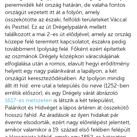
peremvidék két ország határán, de valaha fontos
országút vezetett itt át a folyón, amely
összekötötte az északi, felföldi területeket Váccal
és Pesttel. Ez az út Drégelypalánk mellett
találkozott a mai 2-es út elődjével, amely az ország
közepe felé teremtett kapcsolatot, északra pedig
továbbment Ipolyság felé. Főként ezért építettek
az oszmánok Drégely középkori váracskájának
elfoglalása után a romos, elavult hegyi erődítmény
helyett egy nagy palánkvárat a lapályon, a két
országút kereszteződésében. Az Ipolyon mindig
állt itt híd: erre utal a település ősi neve (1252-ben
említik először), és egy Drégely várát ábrázoló
1617-es metszeten
is látszik a két települést,
Palánkot és Hídvéget a lápos ártéren át összekötő
hosszú fahíd. Az áradások az ilyen hidakat pár
évente elsodorták, ezért nagy előrelépést jelentett,
amikor valamikor a 19. század első felében felépült
a klasszicista kőhíd, amely egy 1852-es kataszteri