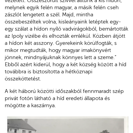
vezetett. Összeszorult szívvel álltunk a kis hídon,
melynek egyik felén magyar, a másik felén cseh
zászlót lengetett a szél. Majd, mintha
összebeszéltek volna, kisleányaink letéptek egy-
egy szálat a hídon nyíló vadvirágokból, bemártották
az Ipoly vizébe és elhozták emlékül. Közben átjött
a hídon két asszony. Gyerekeink körülfogták, s
mikor megtudták, hogy magyar imakönyvért
jönnek, mindnyájuknak könnyes lett a szeme.”
Ebből azért kiderül, hogy a két község között a híd
továbbra is biztosította a hétköznapi
összeköttetést.
A két háború közötti időszakból fennmaradt szép
privát fotón látható a híd eredeti állapota és
mögötte a kaszárnya.