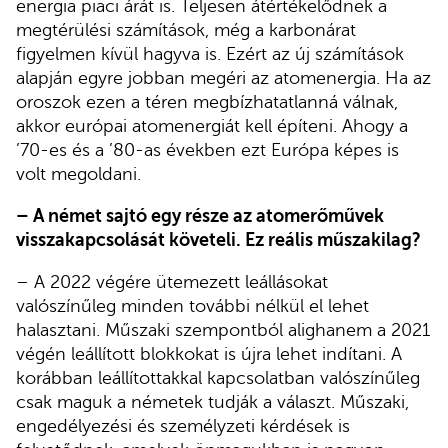
energia piaci árát is. Teljesen átértékelődnek a
megtérülési számítások, még a karbonárat
figyelmen kívül hagyva is. Ezért az új számítások
alapján egyre jobban megéri az atomenergia. Ha az
oroszok ezen a téren megbízhatatlanná válnak,
akkor európai atomenergiát kell építeni. Ahogy a
’70-es és a ’80-as években ezt Európa képes is
volt megoldani.
– A német sajtó egy része az atomerőművek
visszakapcsolását követeli. Ez reális műszakilag?
– A 2022 végére ütemezett leállásokat
valószínűleg minden további nélkül el lehet
halasztani. Műszaki szempontból alighanem a 2021
végén leállított blokkokat is újra lehet indítani. A
korábban leállítottakkal kapcsolatban valószínűleg
csak maguk a németek tudják a választ. Műszaki,
engedélyezési és személyzeti kérdések is