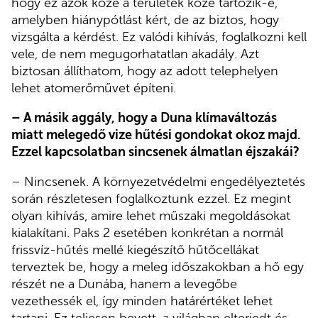
hogy ez azok közé a területek közé tartozik-e,
amelyben hiánypótlást kért, de az biztos, hogy
vizsgálta a kérdést. Ez valódi kihívás, foglalkozni kell
vele, de nem megugorhatatlan akadály. Azt
biztosan állíthatom, hogy az adott telephelyen
lehet atomerőművet építeni.
– A másik aggály, hogy a Duna klímaváltozás
miatt melegedő vize hűtési gondokat okoz majd.
Ezzel kapcsolatban sincsenek álmatlan éjszakái?
– Nincsenek. A környezetvédelmi engedélyeztetés
során részletesen foglalkoztunk ezzel. Ez megint
olyan kihívás, amire lehet műszaki megoldásokat
kialakítani. Paks 2 esetében konkrétan a normál
frissvíz-hűtés mellé kiegészítő hűtőcellákat
terveztek be, hogy a meleg időszakokban a hő egy
részét ne a Dunába, hanem a levegőbe
vezethessék el, így minden határértéket lehet
tartani. Ez teljesen bevett, a világban elterjedt és