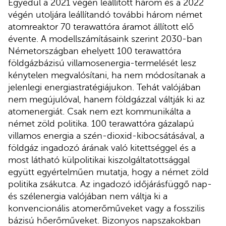
Egyedül a 2021 végén leállított három és a 2022
végén utoljára leállítandó további három német
atomreaktor 70 terawattóra áramot állított elő
évente. A modellszámításaink szerint 2030-ban
Németországban ehelyett 100 terawattóra
földgázbázisú villamosenergia-termelését lesz
kénytelen megvalósítani, ha nem módosítanak a
jelenlegi energiastratégiájukon. Tehát valójában
nem megújulóval, hanem földgázzal váltják ki az
atomenergiát. Csak nem ezt kommunikálta a
német zöld politika. 100 terawattóra gázalapú
villamos energia a szén-dioxid-kibocsátásával, a
földgáz ingadozó árának való kitettséggel és a
most látható külpolitikai kiszolgáltatottsággal
együtt egyértelműen mutatja, hogy a német zöld
politika zsákutca. Az ingadozó időjárásfüggő nap-
és szélenergia valójában nem váltja ki a
konvencionális atomerőműveket vagy a fosszilis
bázisú hőerőműveket. Bizonyos napszakokban