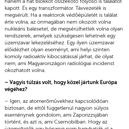
hanem a hat blokkot összekötő folyosó is találatot
kapott. És egy transzformátor. Távvezeték is
megsérült. Ha a reaktorok védőépületét is találat
érte volna, az önmagában nem okozott volna
nukleáris balesetet, de megsérülhettek volna olyan
rendszerek, amelyek szükségesen lehetnek egy
üzemzavar lekezeléséhez. Egy ilyen üzemzavar
előidézhet olyan eseményt, ami helyi szinten
komoly radioaktív kibocsátással járhat, de olyat
nem, ami Magyarországon radiológiai incidenst
okozhatott volna.
– Vagyis túlzás volt, hogy közel jártunk Európa
végéhez?
– Igen, az atomerőművekhez kapcsolódóan
biztosan, de ettől függetlenül nagyon súlyos
eseménynek gondolom, ami Zaporizzsjában
történt, és azt is, ami Csernobilban. Hogy az
üzemeltetők egy hónapig nem hagyhatják el a