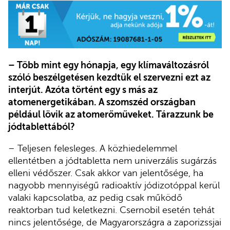
– Több mint egy hónapja, egy klímaváltozásról
szóló beszélgetésen kezdtük el szervezni ezt az
interjút. Azóta történt egy s más az
atomenergetikában. A szomszéd országban
például lövik az atomerőműveket. Tárazzunk be
jódtablettából?
– Teljesen felesleges. A közhiedelemmel
ellentétben a jódtabletta nem univerzális sugárzás
elleni védőszer. Csak akkor van jelentősége, ha
nagyobb mennyiségű radioaktív jódizotóppal kerül
valaki kapcsolatba, az pedig csak működő
reaktorban tud keletkezni. Csernobil esetén tehát
nincs jelentősége, de Magyarországra a zaporizssjai