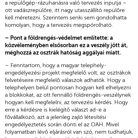
a repülőgép-rázuhanásra való tervezés inputja –
ott vadászrepülőre, itt nagy utasszállító repülőre
kell méretezni. Szerintem senki sem gondolhatta
komolyan, hogy a tervezés megspórolható.
– Pont a földrengés-védelmet említette: a
közvéleményben elsősorban ez a veszély jött át,
méghozzá az osztrák hatóság aggályai miatt.
– Fenntartom, hogy a magyar telephely-
engedélyezési projekt megfelelő volt, az osztrákok
felvetéseire megfelelő válaszok adhatók. Hogy a
telephelyen belül pontosan hogyan kell elhelyezni
a blokkokat, az ott fennálló földrengés-veszélynek
hogyan kell megfelelni, az tervezési kérdés. Hogy
erre a kérdésre is kielégítő választ ad-e a
fővállalkozó, azt a jelenleg zajló létesítési
engedélyeztetés során dönti el az OAH. Mivel
folyamatban lévő eljárásról van szó, nem tudhatjuk,