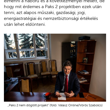
elmenni a háború és a következményei mellett, de
hogy mit érdemes a Paks 2 projektben ezek után
tenni, azt alapos műszaki, gazdasági, jogi,
energiastratégiai és nemzetbiztonsági értékelés
után lehet eldönteni.
„Paks 2 nem döglött projekt” (fotó: Válasz Online/Vörös Szabolcs)