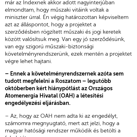
már az Indexnek akkor adott nagyinterjúban
elmondtam, hogy műszaki vitáink voltak a
miniszter úrral. Én végig határozottan képviseltem
azt az álláspontot, hogy a projektet a
szerződésben rögzített műszaki és jogi keretek
között valósítsuk meg. Van egy jó szerződésünk,
van egy szigorú műszaki-biztonsági
követelményrendszerünk, ezek mentén a projektet
végre lehet hajtani.
– Ennek a követelményrendszernek azóta sem
tudott megfelelni a Roszatom – legutóbb
októberben kért hiánypótlást az Országos
Atomenergia Hivatal (OAH) a létesítési
engedélyezési eljárásban.
– Az, hogy az OAH nem adta ki az engedélyt,
számomra megnyugtató, mert azt jelzi, hogy a
magyar hatósági rendszer működik és betölti a