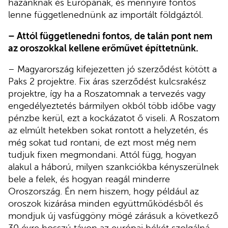
hazánknak és Európának, és mennyire fontos
lenne függetlenednünk az importált földgáztól.
– Attól függetlenedni fontos, de talán pont nem
az oroszokkal kellene erőművet építtetnünk.
– Magyarország kifejezetten jó szerződést kötött a
Paks 2 projektre. Fix áras szerződést kulcsrakész
projektre, így ha a Roszatomnak a tervezés vagy
engedélyeztetés bármilyen okból több időbe vagy
pénzbe kerül, ezt a kockázatot ő viseli. A Roszatom
az elmúlt hetekben sokat rontott a helyzetén, és
még sokat tud rontani, de ezt most még nem
tudjuk fixen megmondani. Attól függ, hogyan
alakul a háború, milyen szankciókba kényszerülnek
bele a felek, és hogyan reagál minderre
Oroszország. Én nem hiszem, hogy például az
oroszok kizárása minden együttműködésből és
mondjuk új vasfüggöny mögé zárásuk a következő