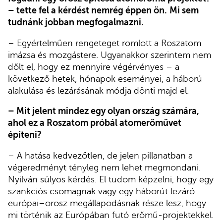
– tette fel a kérdést nemrég éppen ön.
Mi sem
tudnánk jobban megfogalmazni.
– Egyértelműen rengeteget romlott a Roszatom
imázsa és mozgástere. Ugyanakkor szerintem nem
dőlt el, hogy ez mennyire végérvényes – a
következő hetek, hónapok eseményei, a háború
alakulása és lezárásának módja dönti majd el.
– Mit jelent mindez egy olyan ország számára,
ahol ez a Roszatom próbál atomerőművet
építeni?
– A hatása kedvezőtlen, de jelen pillanatban a
végeredményt tényleg nem lehet megmondani.
Nyilván súlyos kérdés. El tudom képzelni, hogy egy
szankciós csomagnak vagy egy háborút lezáró
európai–orosz megállapodásnak része lesz, hogy
mi történik az Európában futó erőmű-projektekkel.