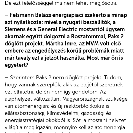
De ezt felelősséggel ma nem lehet megjósolni.
– Felsmann Balázs energiapiaci szakértő a minap
azt nyilatkozta: mivel a nyugati beszállítók, a
Siemens és a General Electric mostantól úgysem
akarnak együtt dolgozni a Roszatommal, Paks 2
döglött projekt. Mártha Imre, az MVM volt első
embere az engedélyezés körüli problémák miatt
már tavaly ezt a jelzőt használta. Most már ön is
egyetért?
– Szerintem Paks 2 nem döglött projekt. Tudom,
hogy vannak szereplők, akik az elejétől szeretnék
ezt elhitetni, de én nem így gondolom. Az
alaphelyzet változatlan: Magyarországnak szüksége
van atomenergiára és új reaktorblokkokra is
ellátásbiztonsági, klímavédelmi, gazdasági és
energiastratégiai okokból is. Sőt, a mostani helyzet
világítja meg igazán, mennyire kell az atomenergia