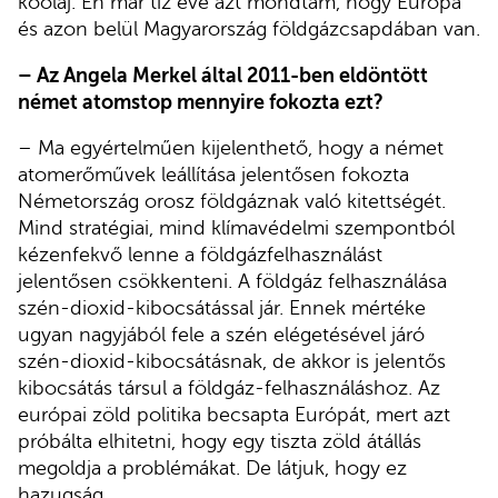
kőolaj. Én már tíz éve azt mondtam, hogy Európa
és azon belül Magyarország földgázcsapdában van.
– Az Angela Merkel által 2011-ben eldöntött
német atomstop mennyire fokozta ezt?
– Ma egyértelműen kijelenthető, hogy a német
atomerőművek leállítása jelentősen fokozta
Németország orosz földgáznak való kitettségét.
Mind stratégiai, mind klímavédelmi szempontból
kézenfekvő lenne a földgázfelhasználást
jelentősen csökkenteni. A földgáz felhasználása
szén-dioxid-kibocsátással jár. Ennek mértéke
ugyan nagyjából fele a szén elégetésével járó
szén-dioxid-kibocsátásnak, de akkor is jelentős
kibocsátás társul a földgáz-felhasználáshoz. Az
európai zöld politika becsapta Európát, mert azt
próbálta elhitetni, hogy egy tiszta zöld átállás
megoldja a problémákat. De látjuk, hogy ez
hazugság.