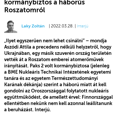
kormánybiztos a háborús
Roszatomról
Laky Zoltán
| 2022.03.28. |
Interjú
„Ilyet egyszerűen nem lehet csinálni” – mondja
Aszódi Attila a precedens nélküli helyzetről, hogy
Ukrajnában, egy másik szuverén ország területén
vették át a Roszatom emberei atomerőművek
irányítását. Paks 2 volt kormánybiztosa (jelenleg
a BME Nukleáris Technikai Intézetének egyetemi
tanára és az egyetem Természettudományi
Karának dékánja) szerint a háború miatt át kell
gondolni az Oroszországgal folytatott nukleáris
együttműködést, de amellett érvel: Finnországgal
ellentétben nekünk nem kell azonnal leállítanunk
a beruházást. Interjú.