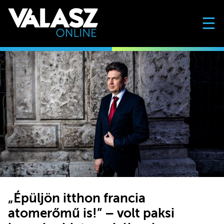
☰
„Épüljön itthon francia
atomerőmű is!” – volt paksi