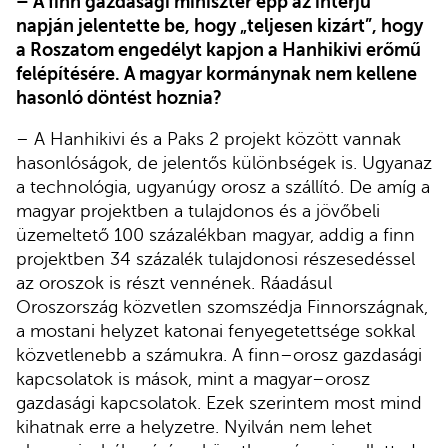
– A finn gazdasági miniszter épp az interjú
napján jelentette be, hogy „teljesen kizárt”, hogy
a Roszatom engedélyt kapjon a Hanhikivi erőmű
felépítésére. A magyar kormánynak nem kellene
hasonló döntést hoznia?
– A Hanhikivi és a Paks 2 projekt között vannak
hasonlóságok, de jelentős különbségek is. Ugyanaz
a technológia, ugyanúgy orosz a szállító. De amíg a
magyar projektben a tulajdonos és a jövőbeli
üzemeltető 100 százalékban magyar, addig a finn
projektben 34 százalék tulajdonosi részesedéssel
az oroszok is részt vennének. Ráadásul
Oroszország közvetlen szomszédja Finnországnak,
a mostani helyzet katonai fenyegetettsége sokkal
közvetlenebb a számukra. A finn–orosz gazdasági
kapcsolatok is mások, mint a magyar–orosz
gazdasági kapcsolatok. Ezek szerintem most mind
kihatnak erre a helyzetre. Nyilván nem lehet