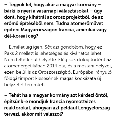
– Tegyük fel, hogy akár a magyar kormány –
bárki is nyeri a vasárnapi választásokat – úgy
dönt, hogy kihátrál az orosz projektből, de az
erőmű építéséből nem. Tudna atomerőművet
építeni Magyarországon francia, amerikai vagy
dél-koreai cég?
– Elméletileg igen. Sőt azt gondolom, hogy ez
Paks 2 mellett is lehetséges és kívánatos lehet.
Nem feltétlenül helyette. Elég sok dolog történt az
atomenergetikában 2014 óta, és a mostani helyzet,
ezen belül is az Oroszországból Európába irányuló
földgázimport kiesésének magas kockázata új
helyzetet teremtett.
– Tehát ha a magyar kormány azt kérdezi öntől,
építsünk-e mondjuk francia nyomottvizes
reaktorokat, ahogyan azt például Lengyelország
tervezi, akkor mit válaszol?