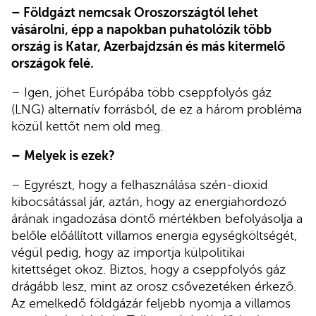
– Földgázt nemcsak Oroszországtól lehet
vásárolni, épp a napokban puhatolózik több
ország is Katar, Azerbajdzsán és más kitermelő
országok felé.
– Igen, jöhet Európába több cseppfolyós gáz
(LNG) alternatív forrásból, de ez a három probléma
közül kettőt nem old meg.
–
Melyek is ezek?
– Egyrészt, hogy a felhasználása szén-dioxid
kibocsátással jár, aztán, hogy az energiahordozó
árának ingadozása döntő mértékben befolyásolja a
belőle előállított villamos energia egységköltségét,
végül pedig, hogy az importja külpolitikai
kitettséget okoz. Biztos, hogy a cseppfolyós gáz
drágább lesz, mint az orosz csővezetéken érkező.
Az emelkedő földgázár feljebb nyomja a villamos