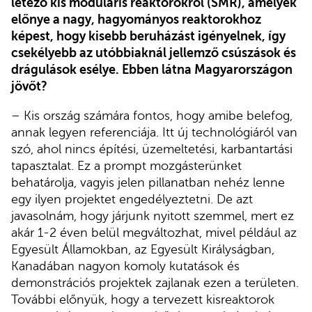
létező kis moduláris reaktorokról (SMR), amelyek
előnye a nagy, hagyományos reaktorokhoz
képest, hogy kisebb beruházást igényelnek, így
csekélyebb az utóbbiaknál jellemző csúszások és
drágulások esélye. Ebben látna Magyarországon
jövőt?
– Kis ország számára fontos, hogy amibe belefog,
annak legyen referenciája. Itt új technológiáról van
szó, ahol nincs építési, üzemeltetési, karbantartási
tapasztalat. Ez a prompt mozgásterünket
behatárolja, vagyis jelen pillanatban nehéz lenne
egy ilyen projektet engedélyeztetni. De azt
javasolnám, hogy járjunk nyitott szemmel, mert ez
akár 1-2 éven belül megváltozhat, mivel például az
Egyesült Államokban, az Egyesült Királyságban,
Kanadában nagyon komoly kutatások és
demonstrációs projektek zajlanak ezen a területen.
További előnyük, hogy a tervezett kisreaktorok