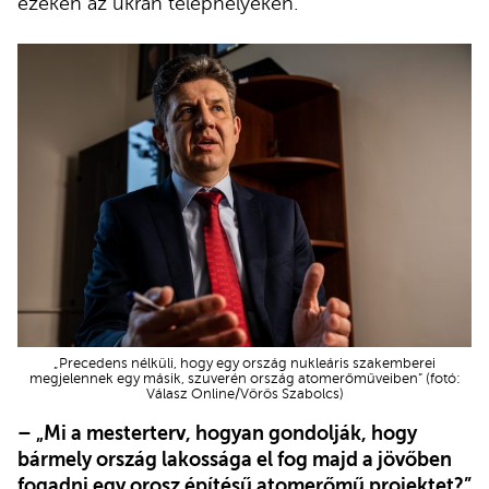
ezeken az ukrán telephelyeken.
„Precedens nélküli, hogy egy ország nukleáris szakemberei
megjelennek egy másik, szuverén ország atomerőműveiben” (fotó:
Válasz Online/Vörös Szabolcs)
– „Mi a mesterterv, hogyan gondolják, hogy
bármely ország lakossága el fog majd a jövőben
fogadni egy orosz építésű atomerőmű projektet?”