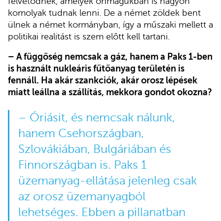
felvetődnek, amelyek önmagukban is nagyon
komolyak tudnak lenni. De a német zöldek bent
ülnek a német kormányban, így a műszaki mellett a
politikai realitást is szem előtt kell tartani.
– A függőség nemcsak a gáz, hanem a Paks 1-ben
is használt nukleáris fűtőanyag területén is
fennáll. Ha akár szankciók, akár orosz lépések
miatt leállna a szállítás, mekkora gondot okozna?
– Óriásit, és nemcsak nálunk,
hanem Csehországban,
Szlovákiában, Bulgáriában és
Finnországban is. Paks 1
üzemanyag-ellátása jelenleg csak
az orosz üzemanyagból
lehetséges. Ebben a pillanatban