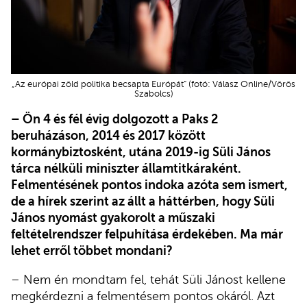
„Az európai zöld politika becsapta Európát” (fotó: Válasz Online/Vörös
Szabolcs)
– Ön 4 és fél évig dolgozott a Paks 2
beruházáson, 2014 és 2017 között
kormánybiztosként, utána 2019-ig Süli János
tárca nélküli miniszter államtitkáraként.
Felmentésének pontos indoka azóta sem ismert,
de a hírek szerint az állt a háttérben, hogy Süli
János nyomást gyakorolt a műszaki
feltételrendszer felpuhítása érdekében. Ma már
lehet erről többet mondani?
– Nem én mondtam fel, tehát Süli Jánost kellene
megkérdezni a felmentésem pontos okáról. Azt