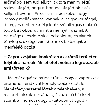
erőműből sem tud eljutni akkora mennyiségű
radioaktív jód, hogy itthon inaktív jódtablettát
kelljen bevenni. Arról nem is beszélve, hogy
komoly mellékhatásai vannak, a kis gyakorisággal,
de egyes embereknél jelentkező allergiás reakció
több bajt okozhat, mint amennyit használ. A
hatóságok készletezik a jódtablettát, és akinek
tényleg szüksége van rá, annak biztosítják a
megfelelő dózist.
– Zaporizzsjában konkrétan az erőmű területén
folytak a harcok. Mi lehetett volna a legrosszabb,
ami történik?
– Ma már egyértelműnek tűnik, hogy a zaporizzsjai
erőműnél rendkívül komoly csata zajlott le.
Nehézfegyverzettel lőttek a telephelyen, a
reaktorblokkok irányába is, és az első hírekkel
szemben nemcsak egy oktatóépület égett ki,