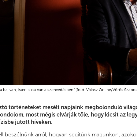
a baj van, Isten is ott van a szenvedésben” (fotó: Válasz Online/Vörös Szabol
tó történeteket mesélt napjaink megbolonduló világá
ondolom, most mégis elvárják tőle, hogy kicsit az legy
zisbe jutott híveken.
ll beszélnünk arról, hogyan segítünk magunkon, azokon