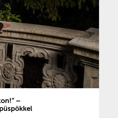
on!” –
 püspökkel