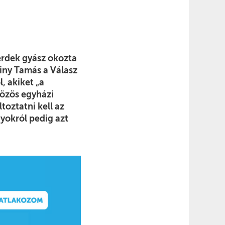
mérdek gyász okozta
iny Tamás a Válasz
, akiket „a
közös egyházi
toztatni kell az
yokról pedig azt