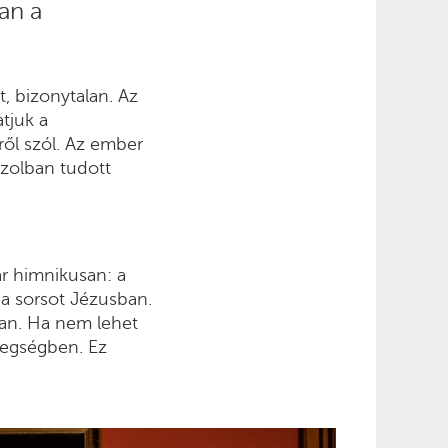
van a
, bizonytalan. Az
tjuk a
ről szól. Az ember
szolban tudott
ár himnikusan: a
 a sorsot Jézusban.
ban. Ha nem lehet
tegségben. Ez