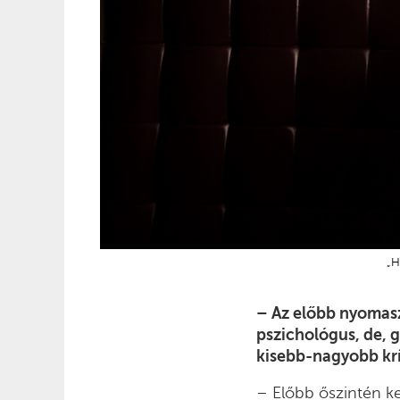
„H
– Az előbb nyomasz
pszichológus, de, g
kisebb-nagyobb krí
– Előbb őszintén ke