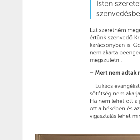
Isten szeretet
szenvedésbe
Ezt szeretném megér
értünk szenvedő Kr
karácsonyban is. Go
nem akarta beengedni
megszületni.
– Mert nem adtak ne
– Lukács evangélist
sötétség nem akarja
Ha nem lehet ott a 
ott a békében és az
vigasztalás lehet 