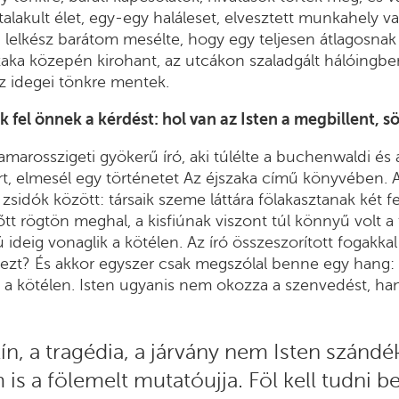
alakult élet, egy-egy haláleset, elvesztett munkahely v
i lelkész barátom mesélte, hogy egy teljesen átlagosna
zaka közepén kirohant, az utcákon szaladgált hálóingbe
az idegei tönkre mentek.
k fel önnek a kérdést: hol van az Isten a megbillent, s
amarosszigeti gyökerű író, aki túlélte a buchenwaldi és
t, elmesél egy történetet Az éjszaka című könyvében. A
 zsidók között: társaik szeme láttára fölakasztanak két f
őtt rögtön meghal, a kisfiúnak viszont túl könnyű volt a
ideig vonaglik a kötélen. Az író összeszorított fogakkal
 ezt? És akkor egyszer csak megszólal benne egy hang:
g a kötélen. Isten ugyanis nem okozza a szenvedést, ha
ín, a tragédia, a járvány nem Isten szándé
 is a fölemelt mutatóujja. Föl kell tudni 