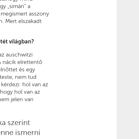
agy „simán” a
k megismert asszony
n. Mert elszakadt
ötét világban?
 az auschwitzi
 nácik elrettentő
elnőttet és egy
 teste, nem tud
 kérdezi: hol van az
 hogy hol van az
nem jelen van
ka szerint
benne ismerni