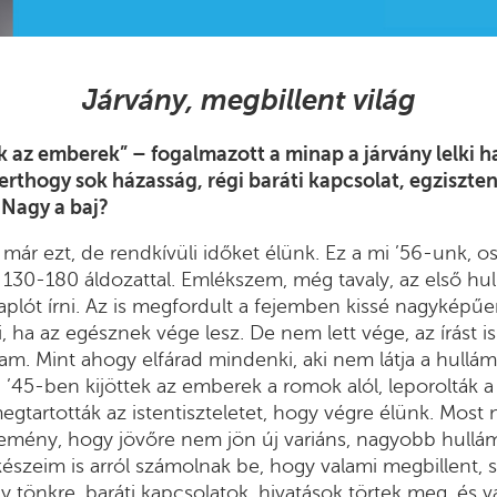
Járvány, megbillent világ
az emberek” – fogalmazott a minap a járvány lelki ha
rthogy sok házasság, régi baráti kapcsolat, egziszten
 Nagy a baj?
már ezt, de rendkívüli időket élünk. Ez a mi ’56-unk, 
 130-180 áldozattal. Emlékszem, még tavaly, az első hul
plót írni. Az is megfordult a fejemben kissé nagyképű
i, ha az egésznek vége lesz. De nem lett vége, az írást
tam. Mint ahogy elfárad mindenki, aki nem látja a hullá
45-ben kijöttek az emberek a romok alól, leporolták a
egtartották az istentiszteletet, hogy végre élünk. Most 
remény, hogy jövőre nem jön új variáns, nagyobb hullám
lkészeim is arról számolnak be, hogy valami megbillent,
y tönkre, baráti kapcsolatok, hivatások törtek meg, és 