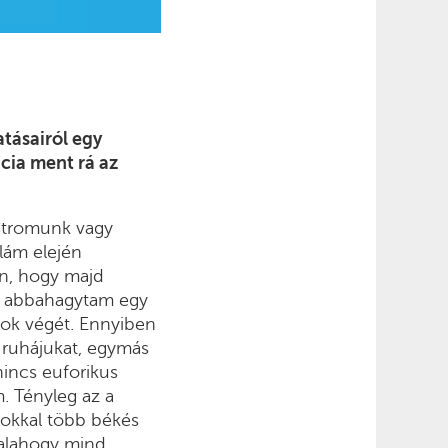
tásairól egy
cia ment rá az
ostromunk vagy
lám elején
en, hogy majd
 is abbahagytam egy
mok végét. Ennyiben
 ruhájukat, egymás
nincs euforikus
. Tényleg az a
 sokkal több békés
valahogy mind