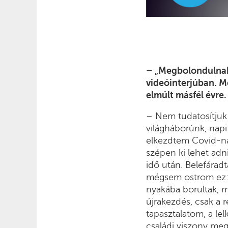
– „Megbolondulnak 
videóinterjúban. Me
elmúlt másfél évre.
– Nem tudatosítjuk 
világháborúnk, napi
elkezdtem Covid-na
szépen ki lehet adn
idő után. Belefárad
mégsem ostrom ez: ’
nyakába borultak, m
újrakezdés, csak a 
tapasztalatom, a le
családi viszony meg