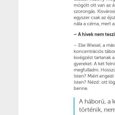
mögött ott van az át
szorongás. Kisváros
egyszer csak az éjs
nála a cérna, mert 
– A hívek nem teszi
– Elie Wiesel, a már
koncentrációs tábor
kivégzést tartanak a
gyereket. A két feln
megfulladni. Hosszú 
Isten? Miért engedi
Isten? Nézd: ott ló
benne.
A háború, a k
történik, nem