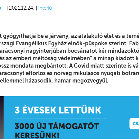
a
| 2021.12.24. |
Interjú
ét gyógyíthatja be a járvány, az átalakuló élet és a te
szági Evangélikus Egyház elnök-püspöke szerint. Fab
arácsonyi nagyinterjúban bocsánatot kér mindazoktól
 és az emberi méltóság védelmében” a minap kiadott 
ossz mondata megbántott. A Covid miatt szerinte is vál
rácsonyt eltörlős és norvég mikulásos nyugati botrán
szellemmel házasodik, hamar megözvegyül.