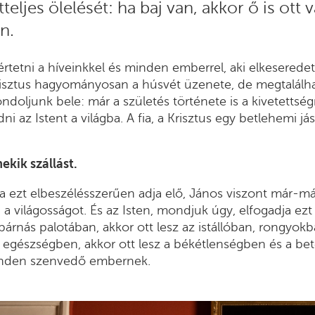
teljes ölelését: ha baj van, akkor ő is ott 
n.
tetni a híveinkkel és minden emberrel, aki elkeseredett
isztus hagyományosan a húsvét üzenete, de megtalálha
ndoljunk bele: már a születés története is a kivetettség
 az Istent a világba. A fia, a Krisztus egy betlehemi já
kik szállást.
a ezt elbeszélésszerűen adja elő, János viszont már-m
 a világosságot. És az Isten, mondjuk úgy, elfogadja ezt
párnás palotában, akkor ott lesz az istállóban, rongyok
 egészségben, akkor ott lesz a békétlenségben és a be
minden szenvedő embernek.