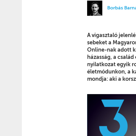
Borbás Barn
A vigasztaló jelenl
sebeket a Magyaror
Online-nak adott k
házasság, a család
nyilatkozat egyik r
életmódunkon, a ka
mondja: aki a kor