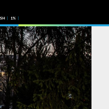
ISH
1%