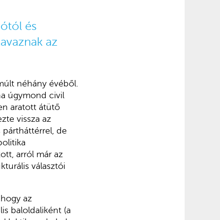
ótól és
zavaznak az
lmúlt néhány évéből.
na úgymond civil
en aratott átütő
ezte vissza az
pártháttérrel, de
olitika
ott, arról már az
turális választói
, hogy az
s baloldaliként (a