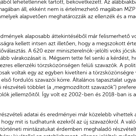
ából lehetetlennek tartott, bekövetkezett. Az alábbiakb
magában áll, ekként nem is értelmezhető magában MZ
 amelyek alapvetően meghatározzák az ellenzék és a ma
edmények alaposabb áttekintéséből már felismerhető vo
sságra kellett intsen azt illetően, hogy a megszokott ér
lőválasztás. A 620 ezer miniszterelnök-jelölti voks jóc
ább várakozásait is. Mégsem tette fel senki a kérdést, ho
zres ellenzéki törzsközönségen felüli szavazók. A politi
mosak voltak egy az egyben kivetíteni a törzsközönségr
s első fordulós szavazói körre. Általános tapasztalat ugy
i részvételi többlet (a „megmozdított szavazók”) prefere
olók jellemzőitől. Így volt ez 2002-ben és 2018-ban is 
részvételi adatai és eredményei már közelebb vihettek
hogy mit is tudhatunk ezekről az új szavazókról. A val
 történeti mintázatukat érdemben meghaladó részvételt