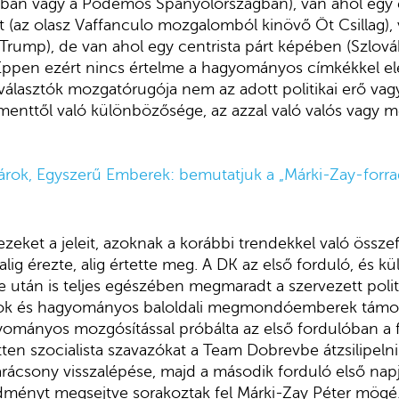
ban vagy a Podemos Spanyolországban), van ahol egy ek
(az olasz Vaffanculo mozgalomból kinövő Öt Csillag), v
Trump), de van ahol egy centrista párt képében (Szlov
 Éppen ezért nincs értelme a hagyományos címkékkel e
álasztók mozgatórugója nem az adott politikai erő vagy 
enttől való különbözősége, az azzal való valós vagy m
árok, Egyszerű Emberek: bemutatjuk a „Márki-Zay-forr
ezeket a jeleit, azoknak a korábbi trendekkel való össze
alig érezte, alig értette meg. A DK az első forduló, és 
e után is teljes egészében megmaradt a szervezett politi
kusok és hagyományos baloldali megmondóemberek tám
yományos mozgósítással próbálta az első fordulóban a
etten szocialista szavazókat a Team Dobrevbe átzsilipeln
rácsony visszalépése, majd a második forduló első napj
redményt megsejtve sorakoztak fel Márki-Zay Péter mögé