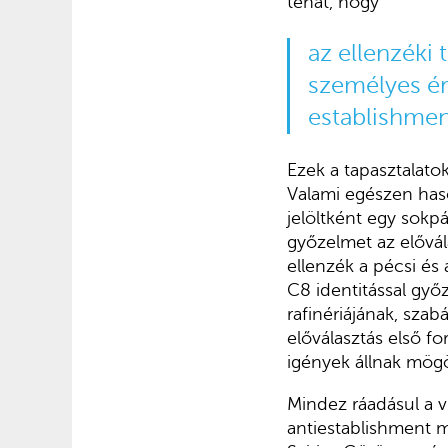
tehát, hogy
az ellenzéki
személyes ér
establishment
Ezek a tapasztalato
Valami egészen has
jelöltként egy sokpá
győzelmet az elővála
ellenzék a pécsi és 
C8 identitással győ
rafinériájának, szab
előválasztás első f
igények állnak mögö
Mindez ráadásul a vi
antiestablishment mi