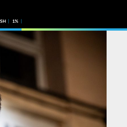
ISH
1%