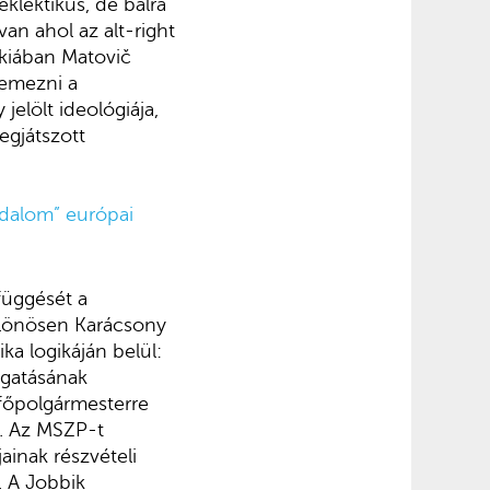
lektikus, de balra
an ahol az alt-right
ákiában Matovič
lemezni a
jelölt ideológiája,
egjátszott
adalom” európai
függését a
különösen Karácsony
ka logikáján belül:
ogatásának
 főpolgármesterre
i. Az MSZP-t
ainak részvételi
. A Jobbik