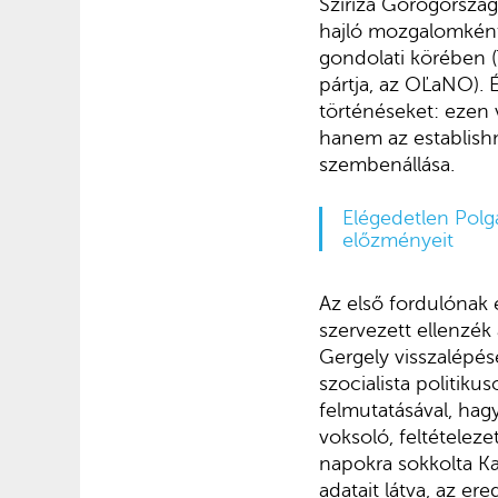
Sziriza Görögország
hajló mozgalomként 
gondolati körében (
pártja, az OĽaNO).
történéseket: ezen v
hanem az establishm
szembenállása.
Elégedetlen Polg
előzményeit
Az első fordulónak 
szervezett ellenzék 
Gergely visszalépés
szocialista politi
felmutatásával, hag
voksoló, feltételez
napokra sokkolta Ka
adatait látva, az e