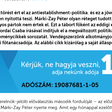
ttörést ért el az antiestablishment-politika
,
és ez a jöv
en nyitottá teszi. Márki-Zay Péter olyan réteget tudo
s pártok nem értek el. Ezt a tábort főként az eddigi e
Tordai Csaba írásával indítjuk el a megváltozott politik
leménycikkek sorozatát.
Vendégszerzőnk alkotmányjo
 főtanácsadója. Az alábbi cikk kizárólag a saját állásp
erelnök-jelölti előválasztás második fordulóját – az el
 Márki-Zay Péter nyerte meg. Amit egy hónappal ezelőtt a