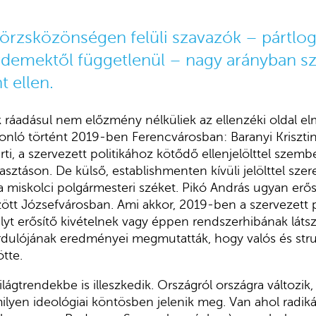
 törzsközönségen felüli szavazók – pártlog
demektől függetlenül – nagy arányban s
 ellen.
k ráadásul nem előzmény nélküliek az ellenzéki oldal e
onló történt 2019-ben Ferencvárosban: Baranyi Kriszti
rti, a szervezett politikához kötődő ellenjelölttel szemb
sztáson. De külső, establishmenten kívüli jelölttel szer
a miskolci polgármesteri széket. Pikó András ugyan erős 
zött Józsefvárosban. Ami akkor, 2019-ben a szervezett p
ályt erősítő kivételnek vagy éppen rendszerhibának látsz
ordulójának eredményei megmutatták, hogy valós és struk
tte.
lágtrendekbe is illeszkedik. Országról országra változik
lyen ideológiai köntösben jelenik meg. Van ahol radikáli