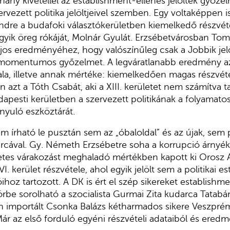
ny kivétellel az establishment-ellenes jelöltek győzelm
ervezett politika jelöltjeivel szemben. Egy voltaképpen 
ndre a budafoki választókerületben kiemelkedő részvéte
a egyik öreg rókáját, Molnár Gyulát. Erzsébetvárosban T
ajos eredményéhez, hogy valószínűleg csak a Jobbik jel
 momentumos győzelmet. A legváratlanabb eredmény 
a, illetve annak mértéke: kiemelkedően magas részvétel
azt a Tóth Csabát, aki a XIII. kerületet nem számítva t
pesti kerületben a szervezett politikának a folyamatos
ányuló eszköztárát.
írható le pusztán sem az „óbaloldal” és az újak, sem p
arcával. Gy. Németh Erzsébetre soha a korrupció árnyé
tes várakozást meghaladó mértékben kapott ki Orosz A
I. kerület részvétele, ahol egyik jelölt sem a politikai e
hoz tartozott. A DK is ért el szép sikereket establishme
rbe sorolható a szocialista Gurmai Zita kudarca Tatab
ban importált Csonka Balázs kétharmados sikere Veszpr
Már az első forduló egyéni részvételi adataiból és eredm