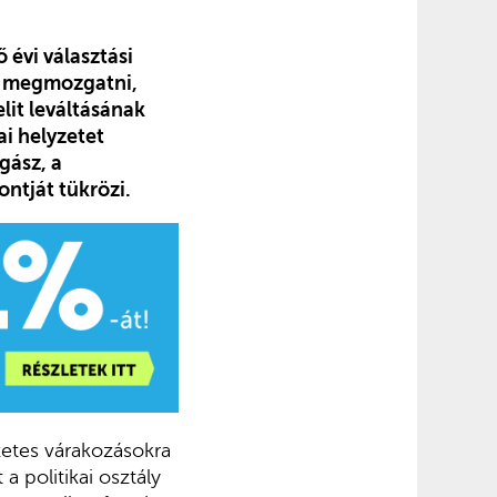
ő évi választási
tt megmozgatni,
lit leváltásának
ai helyzetet
gász, a
ontját tükrözi.
őzetes várakozásokra
 politikai osztály