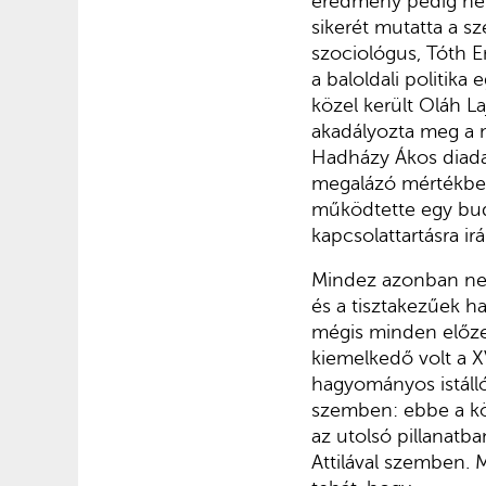
eredmény pedig néhá
sikerét mutatta a sz
szociológus, Tóth E
a baloldali politik
közel került Oláh L
akadályozta meg a
Hadházy Ákos diadal
megalázó mértékben 
működtette egy buda
kapcsolattartásra ir
Mindez azonban nem 
és a tisztakezűek h
mégis minden előze
kiemelkedő volt a XV
hagyományos istállói
szemben: ebbe a kö
az utolsó pillanat
Attilával szemben. 