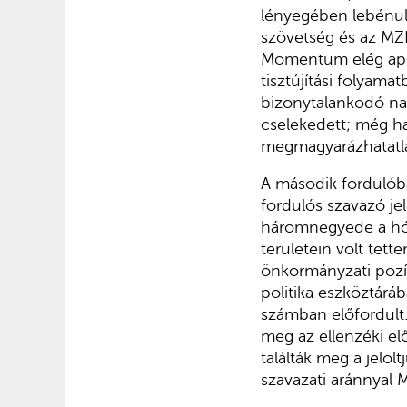
lényegében lebénult 
szövetség és az MZP
Momentum elég apol
tisztújítási folyama
bizonytalankodó nap
cselekedett; még h
megmagyarázhatatl
A második fordulóba
fordulós szavazó je
háromnegyede a hód
területein volt tet
önkormányzati pozí
politika eszköztárá
számban előfordult.
meg az ellenzéki el
találták meg a jel
szavazati aránnyal M