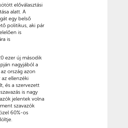
ötött előválasztási
ása alatt. A
gát egy belső
ő politikus, aki pár
elelően is
ra is
20 ezer új második
apján nagyjából a
 az ország azon
 az ellenzéki
, és a szervezett
 szavazás is nagy
vazók jelentek volna
shment szavazók
közel 60%-os
öltje.