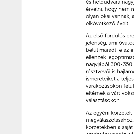
és holdudvara nagyj
érvelni, hogy nem 
olyan okai vannak,
elkövetkező éveit.
Az első fordulós er
jelenség, ami óvato
belül maradt-e az e
ellenzék legoptimist
nagyjából 300-350 e
résztvevői is hajla
ismereteiket a telje
várakozásokon felül
eltérnek a várt voks
választásokon.
Az egyéni körzetek 
megválaszolásához, 
körzetekben a saját