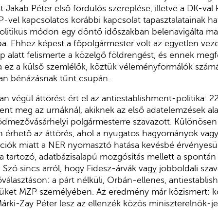
Jakab Péter első fordulós szereplése, illetve a DK-val k
-vel kapcsolatos korábbi kapcsolat tapasztalatainak hat
itikus módon egy döntő időszakban belenavigálta ma
tba. Ehhez képest a főpolgármester volt az egyetlen vezet
 alatt felismerte a közelgő földrengést, és ennek megf
a ez a külső szemlélők, köztük véleményformálók számá
an bénázásnak tűnt csupán.
n végül áttörést ért el az antiestablishment-politika: 2
lent meg az urnáknál, akiknek az első adatelemzések al
mezővásárhelyi polgármesterre szavazott. Különösen
ten érhető az áttörés, ahol a nyugatos hagyományok vagy
ciók miatt a NER nyomasztó hatása kevésbé érvényesült
ba tartozó, adatbázisalapú mozgósítás mellett a spontán
 Szó sincs arról, hogy Fidesz-árvák vagy jobboldali sza
őválasztáson: a párt nélküli, Orbán-ellenes, antiestabli
öltjüket MZP személyében. Az eredmény már közismert: 
árki-Zay Péter lesz az ellenzék közös miniszterelnök-jel