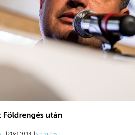
: Földrengés után
a
| 2021.10.18. |
vélemény