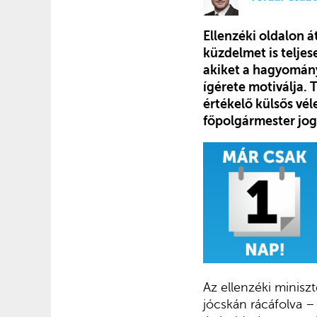
Ellenzéki oldalon á
küzdelmet is teljes
akiket a hagyományo
ígérete motiválja. 
értékelő külsős vé
főpolgármester jogi
Az ellenzéki miniszt
jócskán rácáfolva –