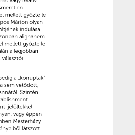
ét vagy relatív
ismeretlen
l mellett győzte le
ompos Márton olyan
öltjének indulása
azonban alighanem
 mellett győzte le
alán a legjobban
 választói
edig a „korruptak”
ka sem vetődött,
nnától. Szintén
stablishment
nt-jelöltekkel
ányán, vagy éppen
émben Mesterházy
ényeiből látszott