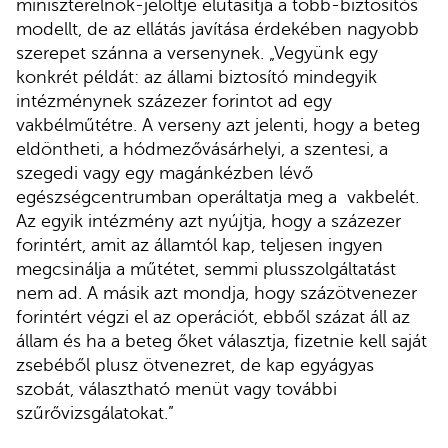
miniszterelnök-jelöltje elutasítja a több-biztosítós
modellt, de az ellátás javítása érdekében nagyobb
szerepet szánna a versenynek. „Vegyünk egy
konkrét példát: az állami biztosító mindegyik
intézménynek százezer forintot ad egy
vakbélműtétre. A verseny azt jelenti, hogy a beteg
eldöntheti, a hódmezővásárhelyi, a szentesi, a
szegedi vagy egy magánkézben lévő
egészségcentrumban operáltatja meg a vakbelét.
Az egyik intézmény azt nyújtja, hogy a százezer
forintért, amit az államtól kap, teljesen ingyen
megcsinálja a műtétet, semmi plusszolgáltatást
nem ad. A másik azt mondja, hogy százötvenezer
forintért végzi el az operációt, ebből százat áll az
állam és ha a beteg őket választja, fizetnie kell saját
zsebéből plusz ötvenezret, de kap egyágyas
szobát, választható menüt vagy további
szűrővizsgálatokat.”