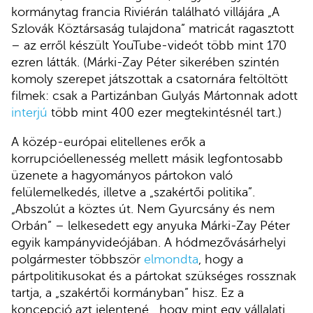
kormánytag francia Riviérán található villájára „A
Szlovák Köztársaság tulajdona” matricát ragasztott
– az erről készült YouTube-videót több mint 170
ezren látták. (Márki-Zay Péter sikerében szintén
komoly szerepet játszottak a csatornára feltöltött
filmek: csak a Partizánban Gulyás Mártonnak adott
interjú
több mint 400 ezer megtekintésnél tart.)
A közép-európai elitellenes erők a
korrupcióellenesség mellett másik legfontosabb
üzenete a hagyományos pártokon való
felülemelkedés, illetve a „szakértői politika”.
„Abszolút a köztes út. Nem Gyurcsány és nem
Orbán” – lelkesedett egy anyuka Márki-Zay Péter
egyik kampányvideójában. A hódmezővásárhelyi
polgármester többször
elmondta
, hogy a
pártpolitikusokat és a pártokat szükséges rossznak
tartja, a „szakértői kormányban” hisz. Ez a
koncepció azt jelentené, „hogy mint egy vállalati