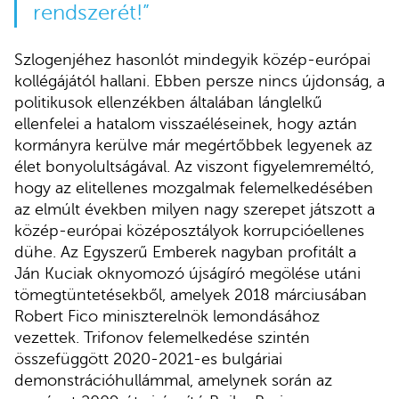
rendszerét!”
Szlogenjéhez hasonlót mindegyik közép-európai
kollégájától hallani. Ebben persze nincs újdonság, a
politikusok ellenzékben általában lánglelkű
ellenfelei a hatalom visszaéléseinek, hogy aztán
kormányra kerülve már megértőbbek legyenek az
élet bonyolultságával. Az viszont figyelemreméltó,
hogy az elitellenes mozgalmak felemelkedésében
az elmúlt években milyen nagy szerepet játszott a
közép-európai középosztályok korrupcióellenes
dühe. Az Egyszerű Emberek nagyban profitált a
Ján Kuciak oknyomozó újságíró megölése utáni
tömegtüntetésekből, amelyek 2018 márciusában
Robert Fico miniszterelnök lemondásához
vezettek. Trifonov felemelkedése szintén
összefüggött 2020-2021-es bulgáriai
demonstrációhullámmal, amelynek során az