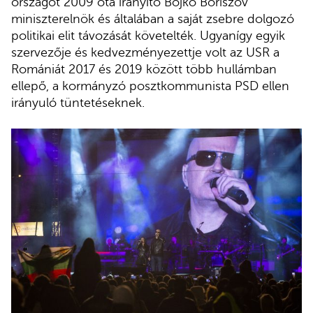
országot 2009 óta irányító Bojko Boriszov
miniszterelnök és általában a saját zsebre dolgozó
politikai elit távozását követelték. Ugyanígy egyik
szervezője és kedvezményezettje volt az USR a
Romániát 2017 és 2019 között több hullámban
ellepő, a kormányzó posztkommunista PSD ellen
irányuló tüntetéseknek.