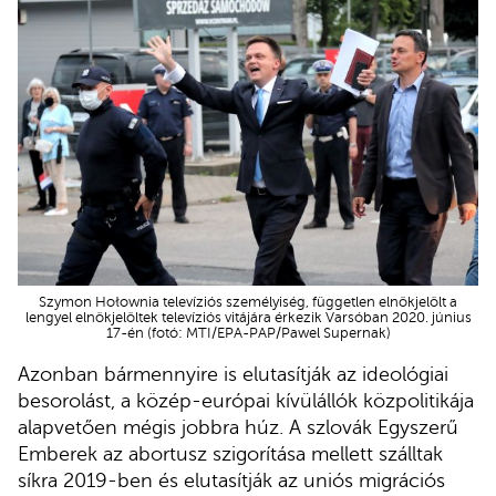
Szymon Hołownia televíziós személyiség, független elnökjelölt a
lengyel elnökjelöltek televíziós vitájára érkezik Varsóban 2020. június
17-én (fotó: MTI/EPA-PAP/Pawel Supernak)
Azonban bármennyire is elutasítják az ideológiai
besorolást, a közép-európai kívülállók közpolitikája
alapvetően mégis jobbra húz. A szlovák Egyszerű
Emberek az abortusz szigorítása mellett szálltak
síkra 2019-ben és elutasítják az uniós migrációs