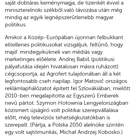
saját dobtáras keménymagja, de tizenkét évvel a
miniszterelnöki székből való távozása után még
mindig az egyik legnépszerűtlenebb magyar
politikus.
Amikor a Közép-Európában újonnan felbukkant
elitellenes politikusokat vizsgáljuk, feltűnő, hogy
majd’ mindegyiküknek van médiás vagy
marketinges előélete. Andrej Babiš (politikusi
pályafutása idején hivatalosan másra ruházott)
cégcsoportja, az Agrofert tulajdonában áll a két
legfontosabb cseh napilap. Igor Matovič országos
reklámlaphálózatot épített fel Szlovákiában, mielőtt
2010-ben megalapította az Egyszerű Emberek
nevű pártot. Szymon Hołownia Lengyelországban
közismert újságíró volt politikai szerepvállalása
előtt, még televíziós tehetségkutatókban is
szerepelt. (Pártja, a Polska 2050 alelnöke szintén
egy volt sajtómunkás, Michał Andrzej Kobosko.)