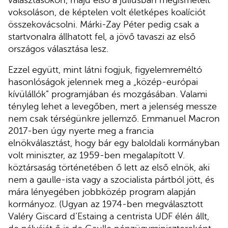
voksoláson, de képtelen volt életképes koalíciót
összekovácsolni. Márki-Zay Péter pedig csak a
startvonalra állhatott fel, a jövő tavaszi az első
országos választása lesz.
Ezzel együtt, mint látni fogjuk, figyelemreméltó
hasonlóságok jelennek meg a „közép-európai
kívülállók” programjában és mozgásában. Valami
tényleg lehet a levegőben, mert a jelenség messze
nem csak térségünkre jellemző. Emmanuel Macron
2017-ben úgy nyerte meg a francia
elnökválasztást, hogy bár egy baloldali kormányban
volt miniszter, az 1959-ben megalapított V.
köztársaság történetében ő lett az első elnök, aki
nem a gaulle-ista vagy a szocialista pártból jött, és
mára lényegében jobbközép program alapján
kormányoz. (Ugyan az 1974-ben megválasztott
Valéry Giscard d’Estaing a centrista UDF élén állt,