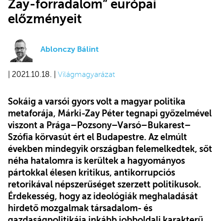
Zay-forradalom” európai
előzményeit
Ablonczy Bálint
| 2021.10.18. |
Világmagyarázat
Sokáig a varsói gyors volt a magyar politika
metaforája, Márki-Zay Péter tegnapi győzelmével
viszont a Prága–Pozsony–Varsó–Bukarest–
Szófia körvasút ért el Budapestre. Az elmúlt
években mindegyik országban felemelkedtek, sőt
néha hatalomra is kerültek a hagyományos
pártokkal élesen kritikus, antikorrupciós
retorikával népszerűséget szerzett politikusok.
Érdekesség, hogy az ideológiák meghaladását
hirdető mozgalmak társadalom- és
gazdaságpolitikája inkább jobboldali karakterű.