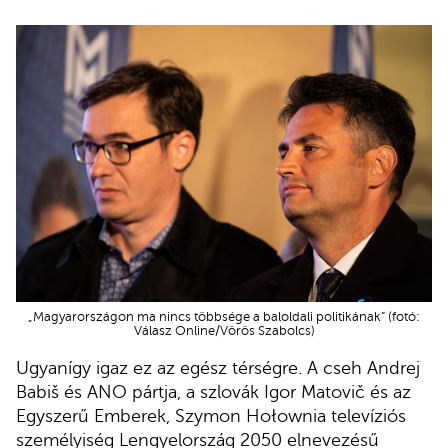
„Magyarországon ma nincs többsége a baloldali politikának” (fotó:
Válasz Online/Vörös Szabolcs)
Ugyanígy igaz ez az egész térségre. A cseh Andrej
Babiš és ANO pártja, a szlovák Igor Matovič és az
Egyszerű Emberek, Szymon Hołownia televíziós
személyiség Lengyelország 2050 elnevezésű