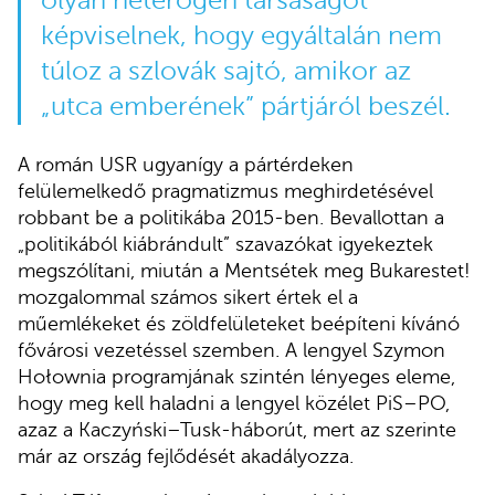
olyan heterogén társaságot
képviselnek, hogy egyáltalán nem
túloz a szlovák sajtó, amikor az
„utca emberének” pártjáról beszél.
A román USR ugyanígy a pártérdeken
felülemelkedő pragmatizmus meghirdetésével
robbant be a politikába 2015-ben. Bevallottan a
„politikából kiábrándult” szavazókat igyekeztek
megszólítani, miután a Mentsétek meg Bukarestet!
mozgalommal számos sikert értek el a
műemlékeket és zöldfelületeket beépíteni kívánó
fővárosi vezetéssel szemben. A lengyel Szymon
Hołownia programjának szintén lényeges eleme,
hogy meg kell haladni a lengyel közélet PiS–PO,
azaz a Kaczyński–Tusk-háborút, mert az szerinte
már az ország fejlődését akadályozza.