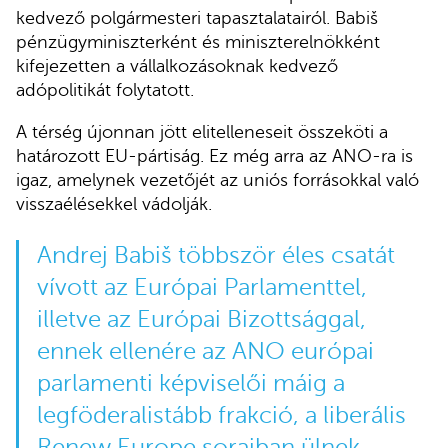
kedvező polgármesteri tapasztalatairól. Babiš
pénzügyminiszterként és miniszterelnökként
kifejezetten a vállalkozásoknak kedvező
adópolitikát folytatott.
A térség újonnan jött elitelleneseit összeköti a
határozott EU-pártiság. Ez még arra az ANO-ra is
igaz, amelynek vezetőjét az uniós forrásokkal való
visszaélésekkel vádolják.
Andrej Babiš többször éles csatát
vívott az Európai Parlamenttel,
illetve az Európai Bizottsággal,
ennek ellenére az ANO európai
parlamenti képviselői máig a
legföderalistább frakció, a liberális
Renew Europe soraiban ülnek.