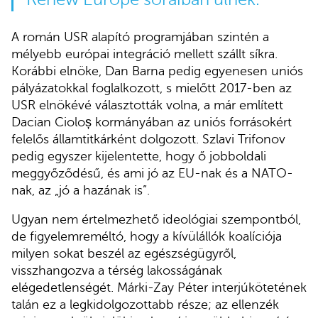
A román USR alapító programjában szintén a
mélyebb európai integráció mellett szállt síkra.
Korábbi elnöke, Dan Barna pedig egyenesen uniós
pályázatokkal foglalkozott, s mielőtt 2017-ben az
USR elnökévé választották volna, a már említett
Dacian Cioloș kormányában az uniós forrásokért
felelős államtitkárként dolgozott. Szlavi Trifonov
pedig egyszer kijelentette, hogy ő jobboldali
meggyőződésű, és ami jó az EU-nak és a NATO-
nak, az „jó a hazának is”.
Ugyan nem értelmezhető ideológiai szempontból,
de figyelemreméltó, hogy a kívülállók koalíciója
milyen sokat beszél az egészségügyről,
visszhangozva a térség lakosságának
elégedetlenségét. Márki-Zay Péter interjúkötetének
talán ez a legkidolgozottabb része; az ellenzék