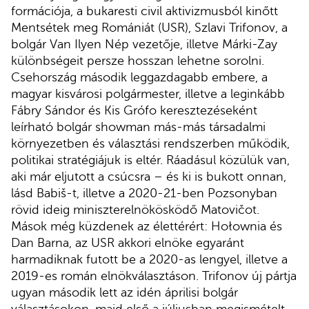
formációja, a bukaresti civil aktivizmusból kinőtt
Mentsétek meg Romániát (USR), Szlavi Trifonov, a
bolgár Van Ilyen Nép vezetője, illetve Márki-Zay
különbségeit persze hosszan lehetne sorolni.
Csehország második leggazdagabb embere, a
magyar kisvárosi polgármester, illetve a leginkább
Fábry Sándor és Kis Grófo keresztezéseként
leírható bolgár showman más-más társadalmi
környezetben és választási rendszerben működik,
politikai stratégiájuk is eltér. Ráadásul közülük van,
aki már eljutott a csúcsra – és ki is bukott onnan,
lásd Babiš-t, illetve a 2020-21-ben Pozsonyban
rövid ideig miniszterelnökösködő Matovičot.
Mások még küzdenek az élettérért: Hołownia és
Dan Barna, az USR akkori elnöke egyaránt
harmadiknak futott be a 2020-as lengyel, illetve a
2019-es román elnökválasztáson. Trifonov új pártja
ugyan második lett az idén áprilisi bolgár
választásokon, majd első a júliusban megismételt