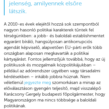
jelenség, amilyennek elsőre
látszik.
A 2010-es évek elejétől hozzá sok szempontból
nagyon hasonló politikai karakterek tűntek fel
térségünkben: a jobb- és baloldali establishmentet
egyaránt bíráló, hangsúlyosan antikorrupciós
agendát képviselő, alapvetően EU-párti erők több
országban alaposan megkavarták a politikai
kártyajárást. Fontos jellemzőjük továbbá, hogy az új
politikusok és mozgalmaik közpolitikájukban –
például az adórendszer ügyében vagy társadalmi
kérdésekben – inkább jobbra húznak. Nem
véletlenül
jegyezte meg
szomorkásan a minap az
előválasztáson gyengén teljesítő, majd visszalépő
Karácsony Gergely budapesti főpolgármester, hogy
Magyarországon ma nincs többsége a baloldali
politikának.