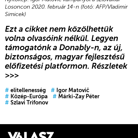
Losoncon 2020. február 14-n (fotó: AFP/Vladimir
Simicek)
Ezt a cikket nem közölhettük
volna olvasóink nélkül. Legyen
támogatónk a Donably-n, az új,
biztonságos, magyar fejlesztésű
előfizetési platformon.
Részletek
>>>
#
elitellenesség
#
Igor Matovič
#
Közép-Európa
#
Márki-Zay Péter
#
Szlavi Trifonov