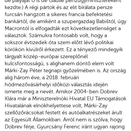
de pályáját ő is de Gaulle pénzügyminisztereként
kezdte.) A régi pártok és az elit bírálata persze
furcsán hangzott a sikeres francia befektetési
bankártól, de amiként a szupergazdag Babištól, úgy
Macrontól is elfogadták ezt következetlenséget a
választok. Számukra fontosabb volt, hogy a
sokszor évtizedek óta szem előtt lévő politikai
körökön kívülről érkezett. Ez a tényező mindegyik
tárgyalt közép-európai szereplőnél
kulcsfontosságú, s alighanem döntő elem volt
Márki-Zay Péter tegnapi győzelmében is. Az ország
alig három éve, a 2018. februári
hódmezővásárhelyi időközi választás idején
ismerte meg a nevét. Amikor 2004-ben Dobrev
Klára már a Miniszterelnöki Hivatal EU Támogatások
Hivatalának elnökhelyettese volt, Márki-Zay
szellőzőrácsokat festett és autóalkatrészeket árult
az Egyesült Államokban. Arról nem is szólva, hogy
Dobrev férje, Gyurcsány Ferenc iránt ugyan rajong