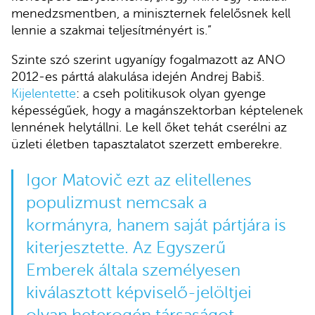
menedzsmentben, a miniszternek felelősnek kell
lennie a szakmai teljesítményért is.”
Szinte szó szerint ugyanígy fogalmazott az ANO
2012-es párttá alakulása idején Andrej Babiš.
Kijelentette
: a cseh politikusok olyan gyenge
képességűek, hogy a magánszektorban képtelenek
lennének helytállni. Le kell őket tehát cserélni az
üzleti életben tapasztalatot szerzett emberekre.
Igor Matovič ezt az elitellenes
populizmust nemcsak a
kormányra, hanem saját pártjára is
kiterjesztette. Az Egyszerű
Emberek általa személyesen
kiválasztott képviselő-jelöltjei