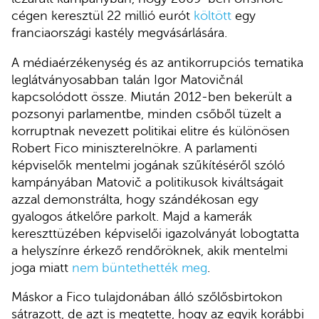
cégen keresztül 22 millió eurót
költött
egy
franciaországi kastély megvásárlására.
A médiaérzékenység és az antikorrupciós tematika
leglátványosabban talán Igor Matovičnál
kapcsolódott össze. Miután 2012-ben bekerült a
pozsonyi parlamentbe, minden csőből tüzelt a
korruptnak nevezett politikai elitre és különösen
Robert Fico miniszterelnökre. A parlamenti
képviselők mentelmi jogának szűkítéséről szóló
kampányában Matovič a politikusok kiváltságait
azzal demonstrálta, hogy szándékosan egy
gyalogos átkelőre parkolt. Majd a kamerák
kereszttüzében képviselői igazolványát lobogtatta
a helyszínre érkező rendőröknek, akik mentelmi
joga miatt
nem büntethették meg
.
Máskor a Fico tulajdonában álló szőlősbirtokon
sátrazott, de azt is megtette, hogy az egyik korábbi