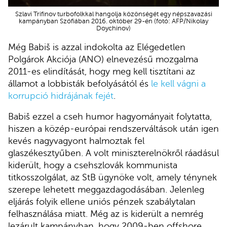
Szlavi Trifinov turbofolkkal hangolja közönségét egy népszavazási
kampányban Szófiában 2016. október 29-én (fotó: AFP/Nikolay
Doychinov)
Még Babiš is azzal indokolta az Elégedetlen
Polgárok Akciója (ANO) elnevezésű mozgalma
2011-es elindítását, hogy meg kell tisztítani az
államot a lobbisták befolyásától és
le kell vágni a
korrupció hidrájának fejét
.
Babiš ezzel a cseh humor hagyományait folytatta,
hiszen a közép-európai rendszerváltások után igen
kevés nagyvagyont halmoztak fel
glaszékesztyűben. A volt miniszterelnökről ráadásul
kiderült, hogy a csehszlovák kommunista
titkosszolgálat, az StB ügynöke volt, amely ténynek
szerepe lehetett meggazdagodásában. Jelenleg
eljárás folyik ellene uniós pénzek szabálytalan
felhasználása miatt. Még az is kiderült a nemrég
lezárult kampányban, hogy 2009-ben offshore