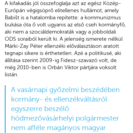
A kifakadás jól összefoglalja azt az egész Közép-
Európán végigsöprő elitellenes hullámot, amely
Babišt is a hatalomba repítette: a kommunizmus
bukása óta ő volt ugyanis az első cseh kormányfő,
aki nem a szociáldemokraták vagy a jobboldali
ODS soraiból került ki. A jelenség ismerete nélkül
Márki-Zay Péter ellenzéki előválasztáson aratott
tegnapi sikere is érthetetlen. Azé a politikusé, aki
állítása szerint 2009-ig Fidesz-szavazó volt, de
még 2010-ben is Orbán Viktor pártjára voksolt
listán.
A vasárnapi győzelmi beszédében
kormány- és ellenzékváltásról
egyszerre beszélő
hódmezővásárhelyi polgármester
nem afféle magányos magyar