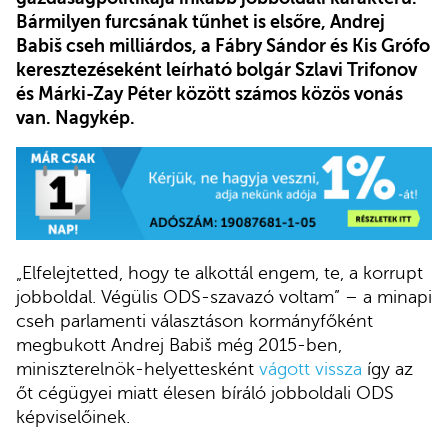
Bármilyen furcsának tűnhet is elsőre, Andrej
Babiš cseh milliárdos, a Fábry Sándor és Kis Grófo
keresztezéseként leírható bolgár Szlavi Trifonov
és Márki-Zay Péter között számos közös vonás
van. Nagykép.
„Elfelejtetted, hogy te alkottál engem, te, a korrupt
jobboldal. Végülis ODS-szavazó voltam” – a minapi
cseh parlamenti választáson kormányfőként
megbukott Andrej Babiš még 2015-ben,
miniszterelnök-helyettesként
vágott vissza
így az
őt cégügyei miatt élesen bíráló jobboldali ODS
képviselőinek.