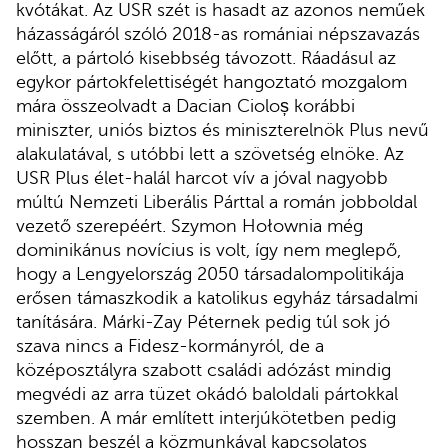
kvótákat. Az USR szét is hasadt az azonos neműek
házasságáról szóló 2018-as romániai népszavazás
előtt, a pártoló kisebbség távozott. Ráadásul az
egykor pártokfelettiségét hangoztató mozgalom
mára összeolvadt a Dacian Cioloș korábbi
miniszter, uniós biztos és miniszterelnök Plus nevű
alakulatával, s utóbbi lett a szövetség elnöke. Az
USR Plus élet-halál harcot vív a jóval nagyobb
múltú Nemzeti Liberális Párttal a román jobboldal
vezető szerepéért. Szymon Hołownia még
dominikánus novícius is volt, így nem meglepő,
hogy a Lengyelország 2050 társadalompolitikája
erősen támaszkodik a katolikus egyház társadalmi
tanítására. Márki-Zay Péternek pedig túl sok jó
szava nincs a Fidesz-kormányról, de a
középosztályra szabott családi adózást mindig
megvédi az arra tüzet okádó baloldali pártokkal
szemben. A már említett interjúkötetben pedig
hosszan beszél a közmunkával kapcsolatos