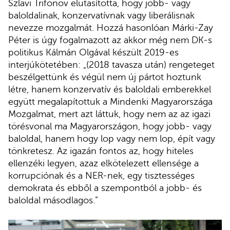
Szlavi Trifonov elutasította, hogy jobb- vagy
baloldalinak, konzervatívnak vagy liberálisnak
nevezze mozgalmát. Hozzá hasonlóan Márki-Zay
Péter is úgy fogalmazott az akkor még nem DK-s
politikus Kálmán Olgával készült 2019-es
interjúkötetében: „(2018 tavasza után) rengeteget
beszélgettünk és végül nem új pártot hoztunk
létre, hanem konzervatív és baloldali emberekkel
együtt megalapítottuk a Mindenki Magyarországa
Mozgalmat, mert azt láttuk, hogy nem az az igazi
törésvonal ma Magyarországon, hogy jobb- vagy
baloldal, hanem hogy lop vagy nem lop, épít vagy
tönkretesz. Az igazán fontos az, hogy hiteles
ellenzéki legyen, azaz elkötelezett ellensége a
korrupciónak és a NER-nek, egy tisztességes
demokrata és ebből a szempontból a jobb- és
baloldal másodlagos.”