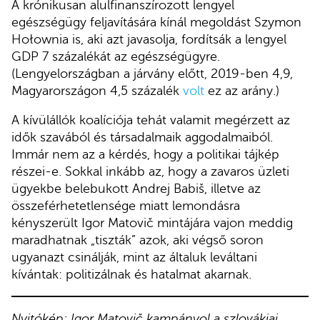
A krónikusan alulfinanszírozott lengyel
egészségügy feljavítására kínál megoldást Szymon
Hołownia is, aki azt javasolja, fordítsák a lengyel
GDP 7 százalékát az egészségügyre.
(Lengyelországban a járvány előtt, 2019-ben 4,9,
Magyarországon 4,5 százalék
volt
ez az arány.)
A kívülállók koalíciója tehát valamit megérzett az
idők szavából és társadalmaik aggodalmaiból.
Immár nem az a kérdés, hogy a politikai tájkép
részei-e. Sokkal inkább az, hogy a zavaros üzleti
ügyekbe belebukott Andrej Babiš, illetve az
összeférhetetlensége miatt lemondásra
kényszerült Igor Matovič mintájára vajon meddig
maradhatnak „tiszták” azok, aki végső soron
ugyanazt csinálják, mint az általuk leváltani
kívántak: politizálnak és hatalmat akarnak.
Nyitókép: Igor Matovič kampányol a szlovákiai