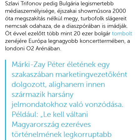
Szlavi Trifonov pedig Bulgária legismertebb
médiaszemélyisége, éjszakai showműsora 2000
óta megszakítás nélkül megy, turbofolk slágereit
nemcsak odahaza, de a diaszpórában is imádják.
Öt évvel ezelőtt több mint 20 ezer bolgár
tombolt
zenéjére Európa legnagyobb koncerttermében, a
londoni O2 Arénában.
Márki-Zay Péter életének egy
szakaszában marketingvezetőként
dolgozott, alighanem innen
származik harsány
jelmondatokhoz való vonzódása.
Például: „Le kell váltani
Magyarország ezeréves
történelmének legkorruptabb