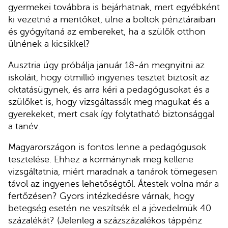
gyermekei továbbra is bejárhatnak, mert egyébként
ki vezetné a mentőket, ülne a boltok pénztáraiban
és gyógyítaná az embereket, ha a szülők otthon
ülnének a kicsikkel?
Ausztria úgy próbálja január 18-án megnyitni az
iskoláit, hogy ötmillió ingyenes tesztet biztosít az
oktatásügynek, és arra kéri a pedagógusokat és a
szülőket is, hogy vizsgáltassák meg magukat és a
gyerekeket, mert csak így folytatható biztonsággal
a tanév.
Magyarországon is fontos lenne a pedagógusok
tesztelése. Ehhez a kormánynak meg kellene
vizsgáltatnia, miért maradnak a tanárok tömegesen
távol az ingyenes lehetőségtől. Átestek volna már a
fertőzésen? Gyors intézkedésre várnak, hogy
betegség esetén ne veszítsék el a jövedelmük 40
százalékát? (Jelenleg a százszázalékos táppénz