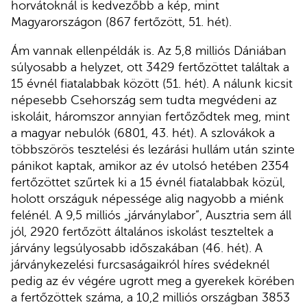
horvátoknál is kedvezőbb a kép, mint
Magyarországon (867 fertőzött, 51. hét).
Ám vannak ellenpéldák is. Az 5,8 milliós Dániában
súlyosabb a helyzet, ott 3429 fertőzöttet találtak a
15 évnél fiatalabbak között (51. hét). A nálunk kicsit
népesebb Csehország sem tudta megvédeni az
iskoláit, háromszor annyian fertőződtek meg, mint
a magyar nebulók (6801, 43. hét). A szlovákok a
többszörös tesztelési és lezárási hullám után szinte
pánikot kaptak, amikor az év utolsó hetében 2354
fertőzöttet szűrtek ki a 15 évnél fiatalabbak közül,
holott országuk népessége alig nagyobb a miénk
felénél. A 9,5 milliós „járványlabor”, Ausztria sem áll
jól, 2920 fertőzött általános iskolást teszteltek a
járvány legsúlyosabb időszakában (46. hét). A
járványkezelési furcsaságaikról híres svédeknél
pedig az év végére ugrott meg a gyerekek körében
a fertőzöttek száma, a 10,2 milliós országban 3853