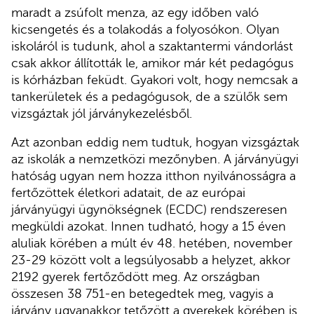
maradt a zsúfolt menza, az egy időben való
kicsengetés és a tolakodás a folyosókon. Olyan
iskoláról is tudunk, ahol a szaktantermi vándorlást
csak akkor állították le, amikor már két pedagógus
is kórházban feküdt. Gyakori volt, hogy nemcsak a
tankerületek és a pedagógusok, de a szülők sem
vizsgáztak jól járványkezelésből.
Azt azonban eddig nem tudtuk, hogyan vizsgáztak
az iskolák a nemzetközi mezőnyben. A járványügyi
hatóság ugyan nem hozza itthon nyilvánosságra a
fertőzöttek életkori adatait, de az európai
járványügyi ügynökségnek (ECDC) rendszeresen
megküldi azokat. Innen tudható, hogy a 15 éven
aluliak körében a múlt év 48. hetében, november
23-29 között volt a legsúlyosabb a helyzet, akkor
2192 gyerek fertőződött meg. Az országban
összesen 38 751-en betegedtek meg, vagyis a
járvány ugyanakkor tetőzött a gyerekek körében is,