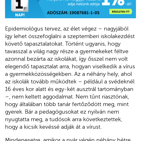
Epidemiológus tervez, az élet végez – nagyjából
így lehet összefoglalni a szeptemberi iskolakezdést
követő tapasztalatokat. Történt ugyanis, hogy
tavasszal a világ nagy része a gyermekeket féltve
azonnal bezárta az iskolákat, így ősszel nem volt
elegendő tapasztalat arra, hogyan viselkedik a vírus
a gyermekközösségekben. Az a néhány hely, ahol
az iskolák tovább működtek – például a svédeknél
16 éves kor alatt és egy-két ausztrál tartományban
–, nem keltett aggodalmat. Nem tűnt riasztónak,
hogy általában több tanár fertőződött meg, mint
gyerek. Bár a pedagógusokat ez nyilván nem
nyugtatta meg, a tudósok arra következtettek,
hogy a kicsik kevéssé adják át a vírust.
Mindenesetre, amikor a nyár végén néhány hétre