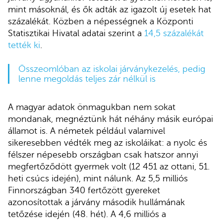
mint másoknál, és ők adták az igazolt új esetek hat
százalékát. Közben a népességnek a Központi
Statisztikai Hivatal adatai szerint a
14,5 százalékát
tették ki
.
Összeomlóban az iskolai járványkezelés, pedig
lenne megoldás teljes zár nélkül is
A magyar adatok önmagukban nem sokat
mondanak, megnéztünk hát néhány másik európai
államot is. A németek például valamivel
sikeresebben védték meg az iskoláikat: a nyolc és
félszer népesebb országban csak hatszor annyi
megfertőződött gyermek volt (12 451 az ottani, 51.
heti csúcs idején), mint nálunk. Az 5,5 milliós
Finnországban 340 fertőzött gyereket
azonosítottak a járvány második hullámának
tetőzése idején (48. hét). A 4,6 milliós a