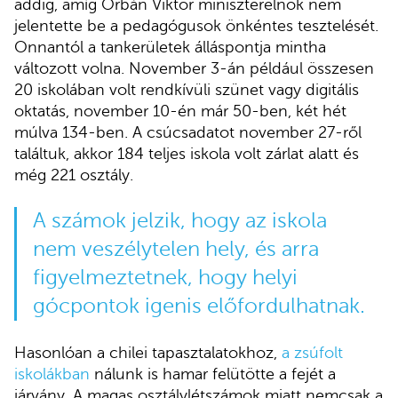
addig, amíg Orbán Viktor miniszterelnök nem
jelentette be a pedagógusok önkéntes tesztelését.
Onnantól a tankerületek álláspontja mintha
változott volna. November 3-án például összesen
20 iskolában volt rendkívüli szünet vagy digitális
oktatás, november 10-én már 50-ben, két hét
múlva 134-ben. A csúcsadatot november 27-ről
találtuk, akkor 184 teljes iskola volt zárlat alatt és
még 221 osztály.
A számok jelzik, hogy az iskola
nem veszélytelen hely, és arra
figyelmeztetnek, hogy helyi
gócpontok igenis előfordulhatnak.
Hasonlóan a chilei tapasztalatokhoz,
a zsúfolt
iskolákban
nálunk is hamar felütötte a fejét a
járvány. A magas osztálylétszámok miatt nemcsak a