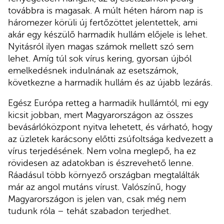
továbbra is magasak. A múlt héten három nap is
háromezer körüli új fertőzöttet jelentettek, ami
akár egy készülő harmadik hullám előjele is lehet.
Nyitásról ilyen magas számok mellett szó sem
lehet. Amíg túl sok vírus kering, gyorsan újból
emelkedésnek indulnának az esetszámok,
következne a harmadik hullám és az újabb lezárás.
Egész Európa retteg a harmadik hullámtól, mi egy
kicsit jobban, mert Magyarországon az összes
bevásárlóközpont nyitva lehetett, és várható, hogy
az üzletek karácsony előtti zsúfoltsága kedvezett a
vírus terjedésének. Nem volna meglepő, ha ez
rövidesen az adatokban is észrevehető lenne.
Ráadásul több környező országban megtalálták
már az angol mutáns vírust. Valószínű, hogy
Magyarországon is jelen van, csak még nem
tudunk róla – tehát szabadon terjedhet.