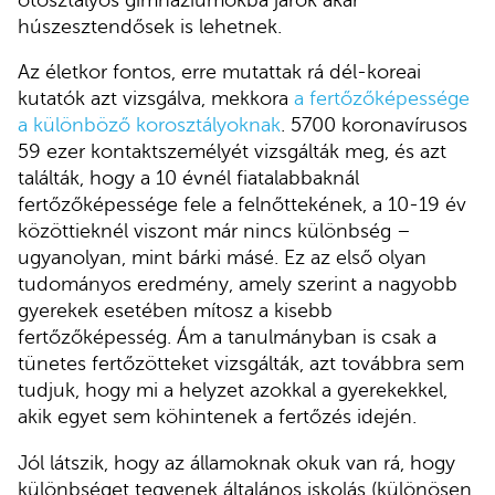
húszesztendősek is lehetnek.
Az életkor fontos, erre mutattak rá dél-koreai
kutatók azt vizsgálva, mekkora
a fertőzőképessége
a különböző korosztályoknak
. 5700 koronavírusos
59 ezer kontaktszemélyét vizsgálták meg, és azt
találták, hogy a 10 évnél fiatalabbaknál
fertőzőképessége fele a felnőttekének, a 10-19 év
közöttieknél viszont már nincs különbség –
ugyanolyan, mint bárki másé. Ez az első olyan
tudományos eredmény, amely szerint a nagyobb
gyerekek esetében mítosz a kisebb
fertőzőképesség. Ám a tanulmányban is csak a
tünetes fertőzötteket vizsgálták, azt továbbra sem
tudjuk, hogy mi a helyzet azokkal a gyerekekkel,
akik egyet sem köhintenek a fertőzés idején.
Jól látszik, hogy az államoknak okuk van rá, hogy
különbséget tegyenek általános iskolás (különösen