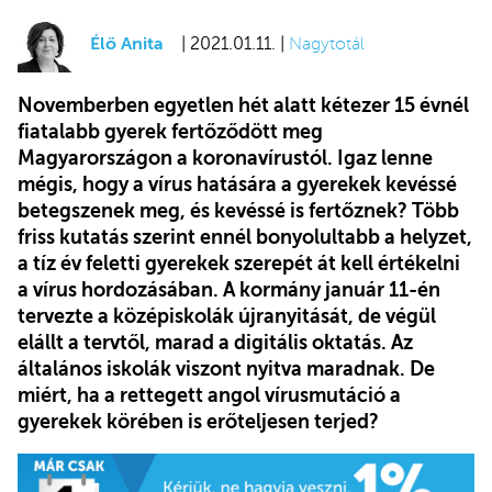
Élő Anita
| 2021.01.11. |
Nagytotál
Novemberben egyetlen hét alatt kétezer 15 évnél
fiatalabb gyerek fertőződött meg
Magyarországon a koronavírustól. Igaz lenne
mégis, hogy a vírus hatására a gyerekek kevéssé
betegszenek meg, és kevéssé is fertőznek? Több
friss kutatás szerint ennél bonyolultabb a helyzet,
a tíz év feletti gyerekek szerepét át kell értékelni
a vírus hordozásában. A kormány január 11-én
tervezte a középiskolák újranyitását, de végül
elállt a tervtől, marad a digitális oktatás. Az
általános iskolák viszont nyitva maradnak. De
miért, ha a rettegett angol vírusmutáció a
gyerekek körében is erőteljesen terjed?