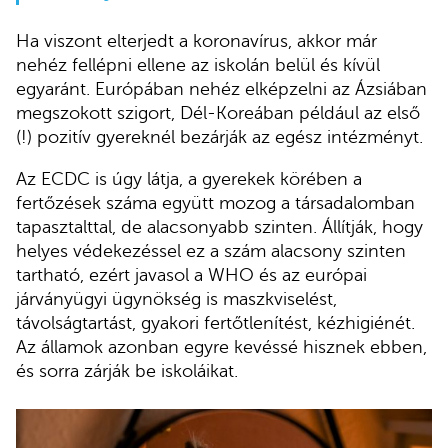
Ha viszont elterjedt a koronavírus, akkor már
nehéz fellépni ellene az iskolán belül és kívül
egyaránt. Európában nehéz elképzelni az Ázsiában
megszokott szigort, Dél-Koreában például az első
(!) pozitív gyereknél bezárják az egész intézményt.
Az ECDC is úgy látja, a gyerekek körében a
fertőzések száma együtt mozog a társadalomban
tapasztalttal, de alacsonyabb szinten. Állítják, hogy
helyes védekezéssel ez a szám alacsony szinten
tartható, ezért javasol a WHO és az európai
járványügyi ügynökség is maszkviselést,
távolságtartást, gyakori fertőtlenítést, kézhigiénét.
Az államok azonban egyre kevéssé hisznek ebben,
és sorra zárják be iskoláikat.