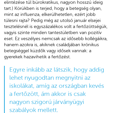
elintézése túl bürokratikus, nagyon hosszú ideig
tart.) Körükben is terjed, hogy a betegség olyan,
mint az influenza, elkerülhetetlen, ezért jobb
túlesni rajta? Pedig még az utolsó január elsejei
tesztelésnél is egyszázalékos volt a fertőzöttségük,
vagyis szinte minden tantestületben van pozitív
eset. Ez veszélyes nemcsak az idősebb kollégáikra,
hanem azokra is, akiknek családjában krónikus
betegséggel küzdők vagy idősek vannak: a
gyerekek hazavihetik a fertőzést.
Egyre inkább az látszik, hogy addig
lehet nyugodtan megnyitni az
iskolákat, amíg az országban kevés
a fertőzött, ám akkor is csak
nagyon szigorú járványügyi
szabályok mellett.