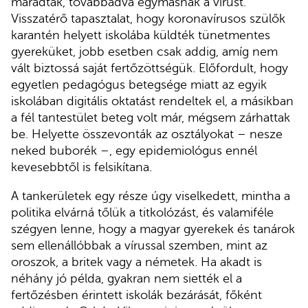
maradtak, továbbadva egymásnak a vírust.
Visszatérő tapasztalat, hogy koronavírusos szülők
karantén helyett iskolába küldték tünetmentes
gyereküket, jobb esetben csak addig, amíg nem
vált biztossá saját fertőzöttségük. Előfordult, hogy
egyetlen pedagógus betegsége miatt az egyik
iskolában digitális oktatást rendeltek el, a másikban
a fél tantestület beteg volt már, mégsem zárhattak
be. Helyette összevonták az osztályokat – nesze
neked buborék –, egy epidemiológus ennél
kevesebbtől is felsikítana.
A tankerületek egy része úgy viselkedett, mintha a
politika elvárná tőlük a titkolózást, és valamiféle
szégyen lenne, hogy a magyar gyerekek és tanárok
sem ellenállóbbak a vírussal szemben, mint az
oroszok, a britek vagy a németek. Ha akadt is
néhány jó példa, gyakran nem siették el a
fertőzésben érintett iskolák bezárását, főként