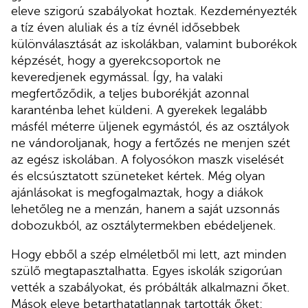
eleve szigorú szabályokat hoztak. Kezdeményezték
a tíz éven aluliak és a tíz évnél idősebbek
különválasztását az iskolákban, valamint buborékok
képzését, hogy a gyerekcsoportok ne
keveredjenek egymással. Így, ha valaki
megfertőződik, a teljes buborékját azonnal
karanténba lehet küldeni. A gyerekek legalább
másfél méterre üljenek egymástól, és az osztályok
ne vándoroljanak, hogy a fertőzés ne menjen szét
az egész iskolában. A folyosókon maszk viselését
és elcsúsztatott szüneteket kértek. Még olyan
ajánlásokat is megfogalmaztak, hogy a diákok
lehetőleg ne a menzán, hanem a saját uzsonnás
dobozukból, az osztálytermekben ebédeljenek.
Hogy ebből a szép elméletből mi lett, azt minden
szülő megtapasztalhatta. Egyes iskolák szigorúan
vették a szabályokat, és próbálták alkalmazni őket.
Mások eleve betarthatatlannak tartották őket: