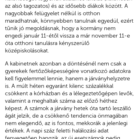
az alsó tagozatos) és az idősebb diákok között. A
nagyobbak felügyelet nélkül is otthon
maradhatnak, könnyebben tanulnak egyedül, ezért
tűnik jó megoldásnak, hogy a kormány nem
engedi január 11-étől vissza a már november 11-e
óta otthoni tanulásra kényszerülő
középiskolásokat.
A kabinetnek azonban a döntésénél nem csak a
gyerekek fertőzőképességére vonatkozó adatokra
kell figyelemmel lennie, hanem a járványhelyzetre
is. A múlt héten egyaránt kilenc százalékkal
csökkent a kórházban és a lélegeztetőgépen levők,
valamint a meghaltak száma az előző héthez
képest. A számok a járvány hetek óta tartó leszálló
ágát jelzik, de a csökkenő tendencia önmagában
nem elegendő, az is fontos, mekkorák a jelenlegi
értékek. A napi száz feletti halálozási adat
fenyegetően hangzik, az új esetszámok pedig