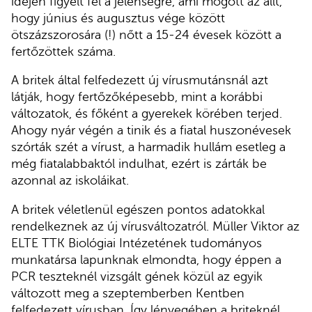
idején figyelt fel a jelenségre, ami mögött az állt,
hogy június és augusztus vége között
ötszázszorosára (!) nőtt a 15-24 évesek között a
fertőzöttek száma.
A britek által felfedezett új vírusmutánsnál azt
látják, hogy fertőzőképesebb, mint a korábbi
változatok, és főként a gyerekek körében terjed.
Ahogy nyár végén a tinik és a fiatal huszonévesek
szórták szét a vírust, a harmadik hullám esetleg a
még fiatalabbaktól indulhat, ezért is zárták be
azonnal az iskoláikat.
A britek véletlenül egészen pontos adatokkal
rendelkeznek az új vírusváltozatról. Müller Viktor az
ELTE TTK Biológiai Intézetének tudományos
munkatársa lapunknak elmondta, hogy éppen a
PCR teszteknél vizsgált gének közül az egyik
változott meg a szeptemberben Kentben
felfedezett vírusban. Így lényegében a briteknél