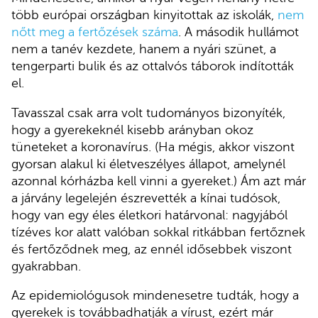
több európai országban kinyitottak az iskolák,
nem
nőtt meg a fertőzések száma
. A második hullámot
nem a tanév kezdete, hanem a nyári szünet, a
tengerparti bulik és az ottalvós táborok indították
el.
Tavasszal csak arra volt tudományos bizonyíték,
hogy a gyerekeknél kisebb arányban okoz
tüneteket a koronavírus. (Ha mégis, akkor viszont
gyorsan alakul ki életveszélyes állapot, amelynél
azonnal kórházba kell vinni a gyereket.) Ám azt már
a járvány legelején észrevették a kínai tudósok,
hogy van egy éles életkori határvonal: nagyjából
tízéves kor alatt valóban sokkal ritkábban fertőznek
és fertőződnek meg, az ennél idősebbek viszont
gyakrabban.
Az epidemiológusok mindenesetre tudták, hogy a
gyerekek is továbbadhatják a vírust, ezért már