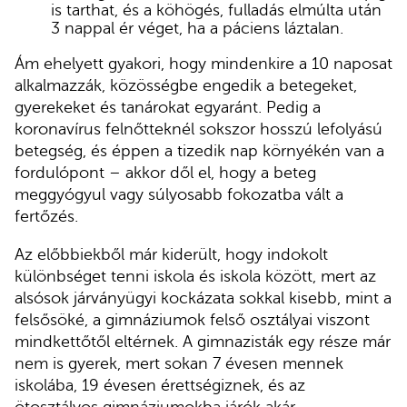
is tarthat, és a köhögés, fulladás elmúlta után
3 nappal ér véget, ha a páciens láztalan.
Ám ehelyett gyakori, hogy mindenkire a 10 naposat
alkalmazzák, közösségbe engedik a betegeket,
gyerekeket és tanárokat egyaránt. Pedig a
koronavírus felnőtteknél sokszor hosszú lefolyású
betegség, és éppen a tizedik nap környékén van a
fordulópont – akkor dől el, hogy a beteg
meggyógyul vagy súlyosabb fokozatba vált a
fertőzés.
Az előbbiekből már kiderült, hogy indokolt
különbséget tenni iskola és iskola között, mert az
alsósok járványügyi kockázata sokkal kisebb, mint a
felsősöké, a gimnáziumok felső osztályai viszont
mindkettőtől eltérnek. A gimnazisták egy része már
nem is gyerek, mert sokan 7 évesen mennek
iskolába, 19 évesen érettségiznek, és az
ötosztályos gimnáziumokba járók akár