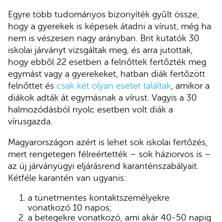
Egyre több tudományos bizonyíték gyűlt össze,
hogy a gyerekek is képesek átadni a vírust, még ha
nem is vészesen nagy arányban. Brit kutatók 30
iskolai járványt vizsgáltak meg, és arra jutottak,
hogy ebből 22 esetben a felnőttek fertőzték meg
egymást vagy a gyerekeket, hatban diák fertőzött
felnőttet és
csak két olyan esetet találtak
, amikor a
diákok adták át egymásnak a vírust. Vagyis a 30
halmozódásból nyolc esetben volt diák a
vírusgazda.
Magyarországon azért is lehet sok iskolai fertőzés,
mert rengetegen félreértették – sok háziorvos is –
az új járványügyi eljárásrend karanténszabályait.
Kétféle karantén van ugyanis:
a tünetmentes kontaktszemélyekre
vonatkozó 10 napos;
a betegekre vonatkozó, ami akár 40-50 napig