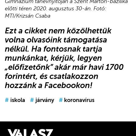
Gimnázium tanévnyitóján a Szent Márton-bazilika
előtti téren 2020. augusztus 30-án. Fotó:
MTI/Krizsán Csaba
Ezt a cikket nem közölhettük
volna olvasóink támogatása
nélkül. Ha fontosnak tartja
munkánkat, kérjük,
legyen
„előfizetőnk”
akár már havi 1700
forintért, és
csatlakozzon
hozzánk a Facebookon
!
#
iskola
#
járvány
#
koronavírus