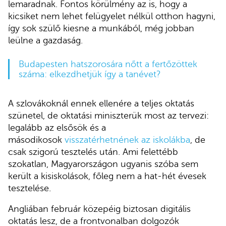
lemaradnak. Fontos körülmény az is, hogy a
kicsiket nem lehet felügyelet nélkül otthon hagyni,
így sok szülő kiesne a munkából, még jobban
leülne a gazdaság.
Budapesten hatszorosára nőtt a fertőzöttek
száma: elkezdhetjük így a tanévet?
A szlovákoknál ennek ellenére a teljes oktatás
szünetel, de oktatási miniszterük most az tervezi:
legalább az elsősök és a
másodikosok
visszatérhetnének az iskolákba
, de
csak szigorú tesztelés után. Ami felettébb
szokatlan, Magyarországon ugyanis szóba sem
került a kisiskolások, főleg nem a hat-hét évesek
tesztelése.
Angliában február közepéig biztosan digitális
oktatás lesz, de a frontvonalban dolgozók