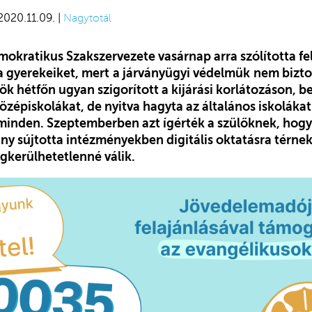
 2020.11.09. |
Nagytotál
kratikus Szakszervezete vasárnap arra szólította fel
a gyerekeiket, mert
a járványügyi védelmük
nem bizto
ök hétfőn ugyan szigorított a kijárási korlátozáson, b
zépiskolákat, de nyitva hagyta az általános iskolákat
minden. Szeptemberben azt ígérték a szülőknek, hog
vány sújtotta intézményekben digitális oktatásra térn
gkerülhetetlenné válik.