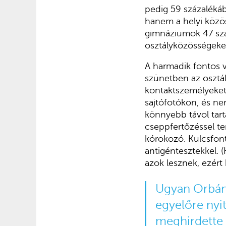
pedig 59 százaléká
hanem a helyi közös
gimnáziumok 47 szá
osztályközösségeke
A harmadik fontos v
szünetben az osztál
kontaktszemélyeket,
sajtófotókon, és nem
könnyebb távol tarta
cseppfertőzéssel te
kórokozó. Kulcsfont
antigéntesztekkel. (
azok lesznek, ezért 
Ugyan Orbán 
egyelőre nyi
meghirdette 