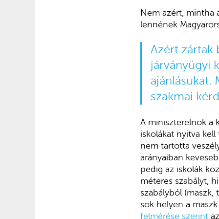
Nem azért, mintha 
lennének Magyarorsz
Azért zártak 
járványügyi k
ajánlásukat. 
szakmai kérd
A miniszterelnök a 
iskolákat nyitva kel
nem tartotta veszél
arányaiban kevesebb
pedig az iskolák kö
méteres szabályt, h
szabályból (maszk, t
sok helyen a maszk 
felmérése szerint
az