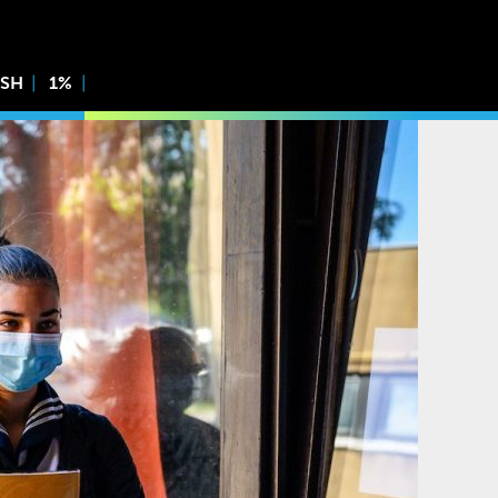
ISH
1%