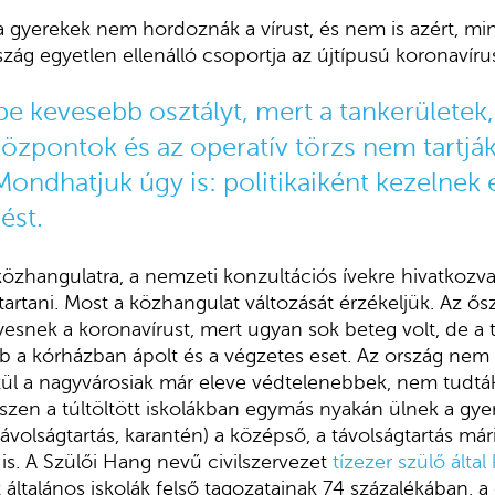
a gyerekek nem hordoznák a vírust, és nem is azért, m
ág egyetlen ellenálló csoportja az újtípusú koronavír
be kevesebb osztályt, mert a tankerületek,
özpontok és az operatív törzs nem tartják
Mondhatjuk úgy is: politikaiként kezelnek 
ést.
közhangulatra, a nemzeti konzultációs ívekre hivatkozva
l tartani. Most a közhangulat változását érzékeljük. Az ő
yesnek a koronavírust, mert ugyan sok beteg volt, de a 
 a kórházban ápolt és a végzetes eset. Az ország nem ak
zül a nagyvárosiak már eleve védtelenebbek, nem tudták 
iszen a túltöltött iskolákban egymás nyakán ülnek a gye
ávolságtartás, karantén) a középső, a távolságtartás már
is. A Szülői Hang nevű civilszervezet
tízezer szülő által 
 általános iskolák felső tagozatainak 74 százalékában,