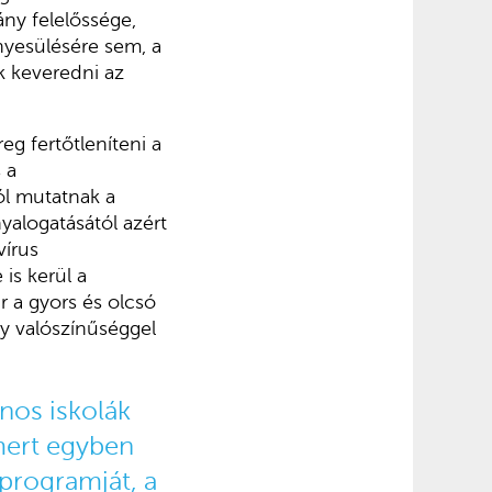
ny felelőssége,
nyesülésére sem, a
k keveredni az
eg fertőtleníteni a
 a
ól mutatnak a
yalogatásától azért
vírus
is kerül a
 a gyors és olcsó
gy valószínűséggel
nos iskolák
mert egyben
programját, a