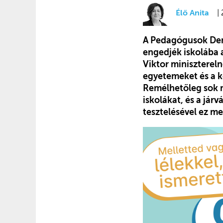
Élő Anita
|
A Pedagógusok Demo
engedjék iskolába 
Viktor minisztereln
egyetemeket és a kö
Remélhetőleg sok 
iskolákat, és a jár
tesztelésével ez me