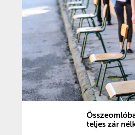
Összeomlóban
teljes zár nélk