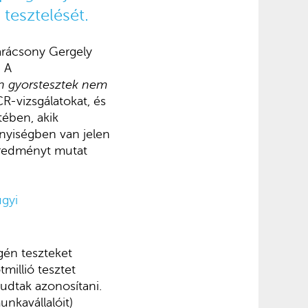
tesztelését.
arácsony Gergely
. A
n gyorstesztek nem
R-vizsgálatokat, és
ében, akik
nyiségben van jelen
 eredményt mutat
ügyi
igén teszteket
millió tesztet
tudtak azonosítani.
unkavállalóit)