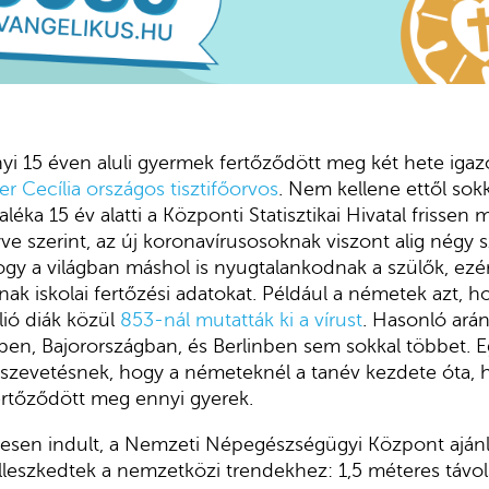
i 15 éven aluli gyermek fertőződött meg két hete igazo
er Cecília országos tisztifőorvos
. Nem kellene ettől sok
aléka 15 év alatti a Központi Statisztikai Hivatal frissen
e szerint, az új koronavírusosoknak viszont alig négy sz
ogy a világban máshol is nyugtalankodnak a szülők, ezé
nak iskolai fertőzési adatokat. Például a németek azt, h
lió diák közül
853-nál mutatták ki a vírust
. Hasonló arán
en, Bajorországban, és Berlinben sem sokkal többet. E
sszevetésnek, hogy a németeknél a tanév kezdete óta, 
fertőződött meg ennyi gyerek.
tesen indult, a Nemzeti Népegészségügyi Központ ajánl
lleszkedtek a nemzetközi trendekhez: 1,5 méteres távol