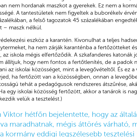
ban nem hordanak maszkot a gyerekek. Ez nem a kormá
ségé. A tantestületek nem figyeltek a buborékelv érvé
zalékában, a felső tagozatok 45 százalékában engedté
t – maszk nélkül.
édekezési eszköz a karantén. Kivonulhat a teljes hadser
ytermeket, ha nem zárják karanténba a fertőzötteket és
 az iskola mégis elfertőződik. A szkafanderes katonák j
 állítjuk, hogy nem fontos a fertőtlenítés, de a padok n
ni az iskolai közösséget, mint a levegővételtől. És ez a 
rjed, ha fertőzött van a közösségben, onnan a levegőbe 
osságú tehát a pedagógusok rendszeres átszűrése, akár
Ha egy iskolai közösség fertőzött, akkor a tanárok is na
kezdik velük a tesztelést.)
Viktor hétfőn bejelentette, hogy az általá
tva maradhatnak, mégis áttörés várható, 
a kormány eddigi legszélesebb tesztelési 