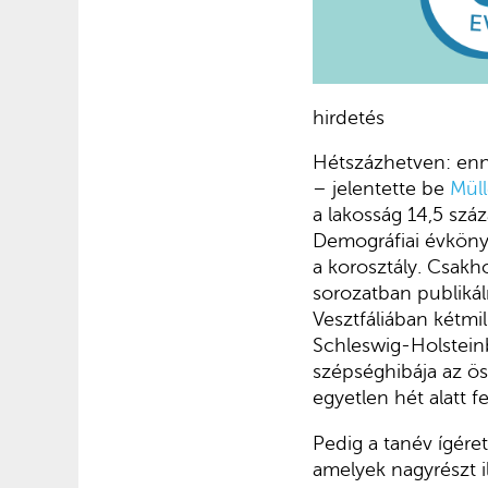
hirdetés
Hétszázhetven: enny
– jelentette be
Müll
a lakosság 14,5 száz
Demográfiai évkönyv
a korosztály. Csakh
sorozatban publikál
Vesztfáliában kétmil
Schleswig-Holsteinb
szépséghibája az ö
egyetlen hét alatt 
Pedig a tanév ígére
amelyek nagyrészt i