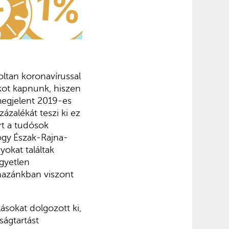
ltan koronavírussal
kot kapnunk, hiszen
 megjelent 2019-es
ázalékát teszi ki ez
rt a tudósok
ogy
Észak-Rajna-
yokat találtak
gyetlen
hazánkban viszont
ásokat dolgozott ki,
ságtartást