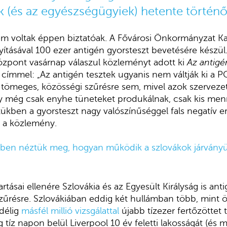
(és az egyészségügyiek) hetente történő 
nem voltak éppen biztatóak. A Fővárosi Önkormányzat K
yításával 100 ezer antigén gyorsteszt bevetésére készül
zpont vasárnap válaszul közleményt adott ki
Az antigé
címmel: „Az antigén tesztek ugyanis nem váltják ki a PC
tömeges, közösségi szűrésre sem, mivel azok szervezet
 még csak enyhe tüneteket produkálnak, csak kis men
setükben a gyorsteszt nagy valószínűséggel fals negatív
a a közlemény.
lesben néztük meg, hogyan működik a szlovákok járvány
artásai ellenére Szlovákia és az Egyesült Királyság is ant
űrésre. Szlovákiában eddig két hullámban több, mint öt
délig
másfél millió vizsgálattal
újabb tízezer fertőzöttet 
 tíz napon belül Liverpool 10 év feletti lakosságát (és m