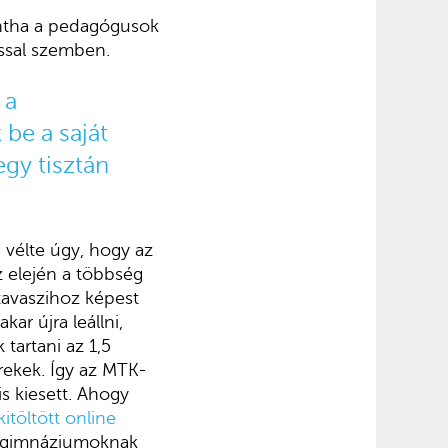
intha a pedagógusok
ussal szemben.
 a
 be a saját
egy tisztán
 vélte úgy, hogy az
sz elején a többség
tavaszihoz képest
ar újra leállni,
tartani az 1,5
rekek. Így az MTK-
is kiesett. Ahogy
kitöltött online
 a gimnáziumoknak