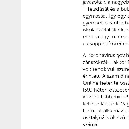
javasoltak, a nagyo
– feladását és a bu
egymással. Így egy 
gyereket karanténba
iskolai zárlatok elr
mintha egy tüzérnek
elcsöppenő orra me
A Koronavírus.gov.h
zárlatokról – akkor 
volt rendkívüli szün
érintett. A szám di
Online hetente össz
(39.) héten összesen
viszont több mint 3
kellene látnunk. Vag
formáját alkalmazni,
osztálynál volt szün
száma.