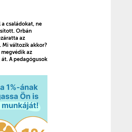
 a családokat, ne
sított. Orbán
ezáratta az
. Mi változik akkor?
y megvédik az
ek át. A pedagógusok