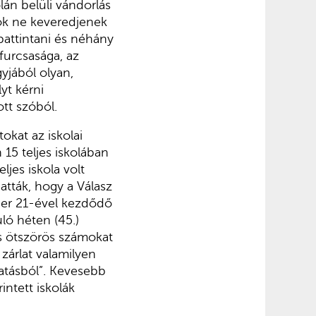
lán belüli vándorlás
tok ne keveredjenek
pattintani és néhány
furcsasága, az
gyjából olyan,
yt kérni
ott szóból.
okat az iskolai
 15 teljes iskolában
ljes iskola volt
atták, hogy a Válasz
mber 21-ével kezdődő
ló héten (45.)
is ötszörös számokat
 zárlat valamilyen
tatásból”. Kevesebb
intett iskolák