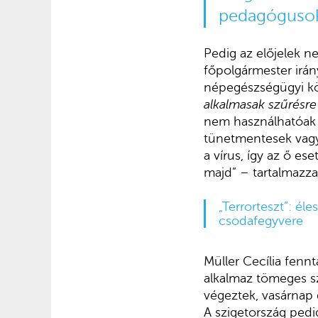
pedagógusok 
Pedig az előjelek 
főpolgármester irán
népegészségügyi kö
alkalmasak szűrésre
nem használhatóak 
tünetmentesek vagy
a vírus, így az ő e
majd” – tartalmazz
„Terrorteszt”: é
csodafegyvere
Müller Cecília fennt
alkalmaz tömeges sz
végeztek, vasárnap 
A szigetország pedig