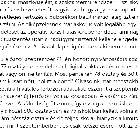
bbaknál maszkviselést, a szaktantermi rendszer – az isko
borékelv bevezetését, vagyis azt, hogy a gyerekcsopor
esetleges fertőzés a buborékon belül marad, elég azt el
 zárni. Az elképzelésnek már akkor is volt legalább egy 
endelését az operatív törzs hatáskörébe rendelte, ami na
 tüsszentés után a hadügyminisztertől kellene engedél
gtörléséhez. A hivatalok pedig értettek a ki nem mond
u először szeptember 21-én hozott nyilvánosságra adat
177 osztályban rendeltek el digitális oktatást és összesen
et vagy online tanítás. Most pénteken 78 osztály és 30 te
namikusan nőtt, hol itt a gond? Olvasóink már megszokh
esíti a hivatalos fertőzési adatokat, eszerint a szepte
 hatezer új fertőzött volt az országban. A vasárnap záru
0 ezer. A különbség ötszörös, így elvileg az iskolákban 
yis közel 800 osztályban és 75 iskolában kellett volna a
 ám hétszáz osztály és 45 teljes iskola „hiányzik a kimu
et, mint szeptemberben, és csak kétszeresére nőtt az ér