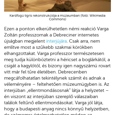
Kardfogú tigris rekonstrukciója a múzeumban (fotó: Wikimedia
Commons)
Ezen a ponton elkerülhetetlen némi reakció Varga
Zoltán professzornak a Debreciner internetes
újságban megjelent
interjújára
. Csak arra, nem
említve most a szűkebb szakmai körökben
elhangzottakat. Varga professzor természetesen
meg tudja különböztetni a héricset a boglárkától, a
csigát a kagylótól, és bizony igen nagyszámú rovart
vitt már fel tűre életében. Debrecenben
megcáfolhatatlan tekintélynek számít és adnak a
véleményére – feltehetően múzeumügyben is. Az
interjúban „ellentmondásosnak” látja a helyzetet –
én viszont az interjúban szereplő válaszaiban
találok feltűnő ellentmondásokat. Varga jól látja,
hogy a budapesti anyag nincs könnyű helyzetben,
de számomra értelmezhetetlen módon az