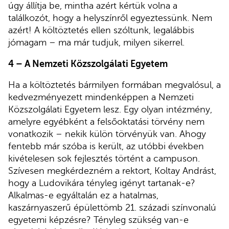
úgy állítja be, mintha azért kértük volna a
találkozót, hogy a helyszínről egyeztessünk. Nem
azért! A költöztetés ellen szóltunk, legalábbis
jómagam – ma már tudjuk, milyen sikerrel.
4 – A Nemzeti Közszolgálati Egyetem
Ha a költöztetés bármilyen formában megvalósul, a
kedvezményezett mindenképpen a Nemzeti
Közszolgálati Egyetem lesz. Egy olyan intézmény,
amelyre egyébként a felsőoktatási törvény nem
vonatkozik – nekik külön törvényük van. Ahogy
fentebb már szóba is került, az utóbbi években
kivételesen sok fejlesztés történt a campuson.
Szívesen megkérdezném a rektort, Koltay Andrást,
hogy a Ludovikára tényleg igényt tartanak-e?
Alkalmas-e egyáltalán ez a hatalmas,
kaszárnyaszerű épülettömb 21. századi színvonalú
egyetemi képzésre? Tényleg szükség van-e