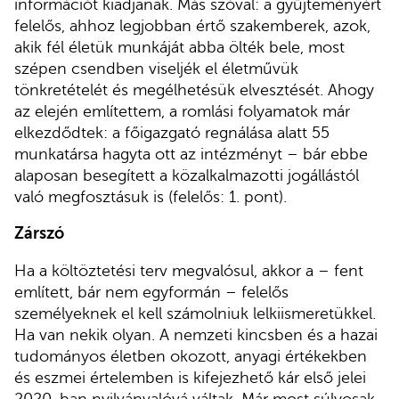
információt kiadjanak. Más szóval: a gyűjteményért
felelős, ahhoz legjobban értő szakemberek, azok,
akik fél életük munkáját abba ölték bele, most
szépen csendben viseljék el életművük
tönkretételét és megélhetésük elvesztését. Ahogy
az elején említettem, a romlási folyamatok már
elkezdődtek: a főigazgató regnálása alatt 55
munkatársa hagyta ott az intézményt – bár ebbe
alaposan besegített a közalkalmazotti jogállástól
való megfosztásuk is (felelős: 1. pont).
Zárszó
Ha a költöztetési terv megvalósul, akkor a – fent
említett, bár nem egyformán – felelős
személyeknek el kell számolniuk lelkiismeretükkel.
Ha van nekik olyan. A nemzeti kincsben és a hazai
tudományos életben okozott, anyagi értékekben
és eszmei értelemben is kifejezhető kár első jelei
2020-ban nyilvánvalóvá váltak. Már most súlyosak