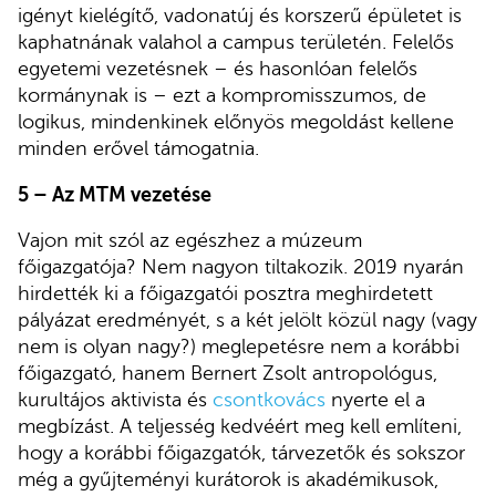
igényt kielégítő, vadonatúj és korszerű épületet is
kaphatnának valahol a campus területén. Felelős
egyetemi vezetésnek – és hasonlóan felelős
kormánynak is – ezt a kompromisszumos, de
logikus, mindenkinek előnyös megoldást kellene
minden erővel támogatnia.
5 – Az MTM vezetése
Vajon mit szól az egészhez a múzeum
főigazgatója? Nem nagyon tiltakozik. 2019 nyarán
hirdették ki a főigazgatói posztra meghirdetett
pályázat eredményét, s a két jelölt közül nagy (vagy
nem is olyan nagy?) meglepetésre nem a korábbi
főigazgató, hanem Bernert Zsolt antropológus,
kurultájos aktivista és
csontkovács
nyerte el a
megbízást. A teljesség kedvéért meg kell említeni,
hogy a korábbi főigazgatók, tárvezetők és sokszor
még a gyűjteményi kurátorok is akadémikusok,