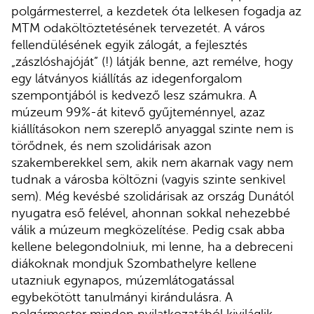
polgármesterrel, a kezdetek óta lelkesen fogadja az
MTM odaköltöztetésének tervezetét. A város
fellendülésének egyik zálogát, a fejlesztés
„zászlóshajóját” (!) látják benne, azt remélve, hogy
egy látványos kiállítás az idegenforgalom
szempontjából is kedvező lesz számukra. A
múzeum 99%-át kitevő gyűjteménnyel, azaz
kiállításokon nem szereplő anyaggal szinte nem is
törődnek, és nem szolidárisak azon
szakemberekkel sem, akik nem akarnak vagy nem
tudnak a városba költözni (vagyis szinte senkivel
sem). Még kevésbé szolidárisak az ország Dunától
nyugatra eső felével, ahonnan sokkal nehezebbé
válik a múzeum megközelítése. Pedig csak abba
kellene belegondolniuk, mi lenne, ha a debreceni
diákoknak mondjuk Szombathelyre kellene
utazniuk egynapos, múzemlátogatással
egybekötött tanulmányi kirándulásra. A