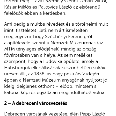
történt meg – azaz személy szerint Orbán Viktor,
Kásler Miklós és Palkovics László az elsőrendű
felelősök ebben a kérdésben.
Ami pedig a múltba révedést és a történelmi múlt
iránti tiszteletet illeti, nem árt ismételten
megjegyezni, hogy Széchényi Ferenc gróf
alapítólevele szerint a Nemzeti Múzeumnak (az
MTM tényleges elődjének) mindig az ország
fővárosában van a helye. Az sem mellékes
szempont, hogy a Ludovika épülete, amely a
Habsburgok ellenállásának köszönhetően sokáig
üresen állt, az 1838-as nagy pesti árvíz idején
éppen a Nemzeti Múzeum anyagának nyújtott jó
ideig ideiglenes otthont – előbb, mintsem a
katonai képzés egyáltalán megindulhatott volna.
2 – A debreceni városvezetés
Debrecen városának vezetése, élén Papp László