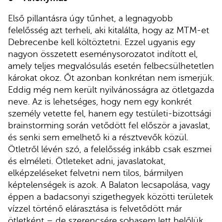
Első pillantásra úgy tűnhet, a legnagyobb
felelősség azt terheli, aki kitalálta, hogy az MTM-et
Debrecenbe kell költöztetni. Ezzel ugyanis egy
nagyon összetett eseménysorozatot indított el,
amely teljes megvalósulás esetén felbecsülhetetlen
károkat okoz. Őt azonban konkrétan nem ismerjük.
Eddig még nem került nyilvánosságra az ötletgazda
neve. Az is lehetséges, hogy nem egy konkrét
személy vetette fel, hanem egy testületi-bizottsági
brainstorming során vetődött fel először a javaslat,
és senki sem emelhető ki a résztvevők közül.
Ötletről lévén szó, a felelősség inkább csak eszmei
és elméleti. Ötleteket adni, javaslatokat,
elképzeléseket felvetni nem tilos, bármilyen
képtelenségek is azok. A Balaton lecsapolása, vagy
éppen a badacsonyi szigethegyek közötti területek
vízzel történő elárasztása is felvetődött már
ötletként – de szerencsére sohasem lett belőlük