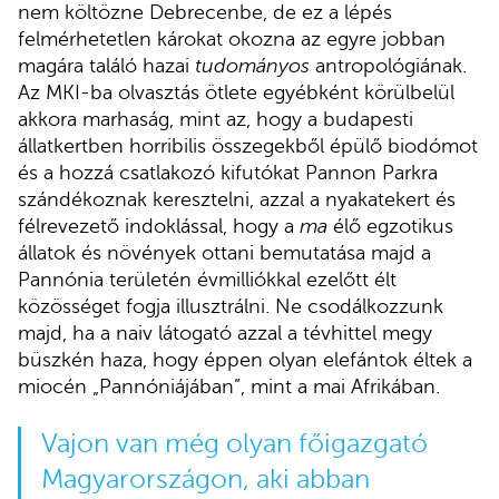
nem költözne Debrecenbe, de ez a lépés
felmérhetetlen károkat okozna az egyre jobban
magára találó hazai
tudományos
antropológiának.
Az MKI-ba olvasztás ötlete egyébként körülbelül
akkora marhaság, mint az, hogy a budapesti
állatkertben horribilis összegekből épülő biodómot
és a hozzá csatlakozó kifutókat Pannon Parkra
szándékoznak keresztelni, azzal a nyakatekert és
félrevezető indoklással, hogy a
ma
élő egzotikus
állatok és növények ottani bemutatása majd a
Pannónia területén évmilliókkal ezelőtt élt
közösséget fogja illusztrálni. Ne csodálkozzunk
majd, ha a naiv látogató azzal a tévhittel megy
büszkén haza, hogy éppen olyan elefántok éltek a
miocén „Pannóniájában”, mint a mai Afrikában.
Vajon van még olyan főigazgató
Magyarországon, aki abban