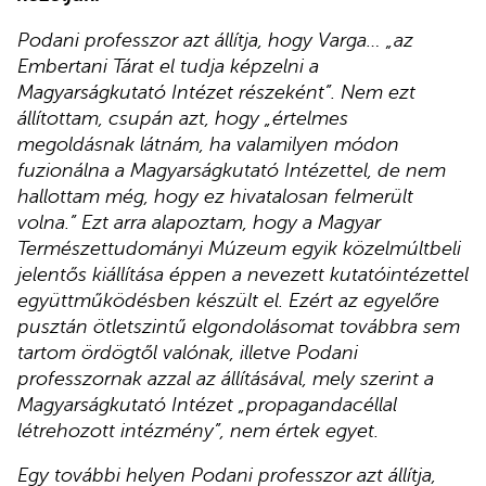
Podani professzor azt állítja, hogy Varga… „az
Embertani Tárat el tudja képzelni a
Magyarságkutató Intézet részeként”. Nem ezt
állítottam, csupán azt, hogy „értelmes
megoldásnak látnám, ha valamilyen módon
fuzionálna a Magyarságkutató Intézettel, de nem
hallottam még, hogy ez hivatalosan felmerült
volna.” Ezt arra alapoztam, hogy a Magyar
Természettudományi Múzeum egyik közelmúltbeli
jelentős kiállítása éppen a nevezett kutatóintézettel
együttműködésben készült el. Ezért az egyelőre
pusztán ötletszintű elgondolásomat továbbra sem
tartom ördögtől valónak, illetve Podani
professzornak azzal az állításával, mely szerint a
Magyarságkutató Intézet „propagandacéllal
létrehozott intézmény”, nem értek egyet.
Egy további helyen Podani professzor azt állítja,