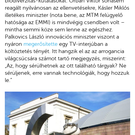
biodiverzitás-kutatásokat. Orbán Viktor sohasem
reagált nyilvánosan az ellenvetésekre, Kásler Miklós
illetékes miniszter (nota bene, az MTM felügyelő
hatósága az EMMI) is mindvégig csendben volt –
mintha semmi köze sem lenne az egészhez.
Palkovics László innovációs miniszter viszont a
nyáron
megerősítette
egy TV-interjúban a
költöztetés tényét. Itt hangzik el az az arrogancia
világcsúcsára számot tartó megjegyzés, miszerint:
„Az, hogy sérülhetnek az ott található tárgyak? Ne
sérüljenek, erre vannak technológiák, hogy hozzuk
le.”