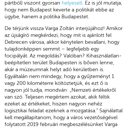
pártból) viszont gyorsan
helyeselt
. Ez is jól mutatja,
hogy nem Budapest keverte a politikát ebbe az
ügybe, hanem a politika Budapestet.
De térjünk vissza Varga Zoltán interjújához! Amikor
az újságíró megkérdezi, hogy mit is ajánlott fel
Debrecen városa, akkor kénytelen bevallani, hogy
tulajdonképpen semmit – legfeljebb egy
focipályát. Az megoldás? Valóban? Kihasználatlan-
beépítetlen terület Budapesten is bőven lenne,
akár a múzeumnak helyt adó kerületben is.
Egyáltalán nem mindegy, hogy a gyűjteményt 1
vagy 200 kilométerre költöztetjük, és ezt ő is
nagyon jól tudja, mondván: „Nemzeti értékekről
van szó. Teljesen megértem azokat, akik féltik
ezeket az értékeket, hiszen nagyon nehéz
logisztikai feladat ezeknek a mozgatása.” Sajnálattal
kell megállapítanom, hogy a város vezetőségével
folytatott 2019 februári megbeszélésünket Varga