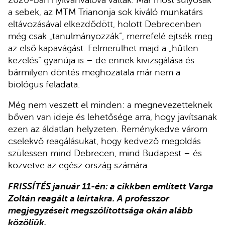
a sebek, az MTM Trianonja sok kiváló munkatárs
eltávozásával elkezdődött, holott Debrecenben
még csak „tanulmányozzák”, merrefelé ejtsék meg
az első kapavágást. Felmerülhet majd a „hűtlen
kezelés” gyanúja is – de ennek kivizsgálása és
bármilyen döntés meghozatala már nem a
biológus feladata.
Még nem veszett el minden: a megnevezetteknek
bőven van ideje és lehetősége arra, hogy javítsanak
ezen az áldatlan helyzeten. Reménykedve várom
cselekvő reagálásukat, hogy kedvező megoldás
szülessen mind Debrecen, mind Budapest – és
közvetve az egész ország számára.
FRISSÍTÉS január 11-én: a cikkben említett Varga
Zoltán reagált a leírtakra. A professzor
megjegyzéseit megszólítottsága okán alább
közöljük.