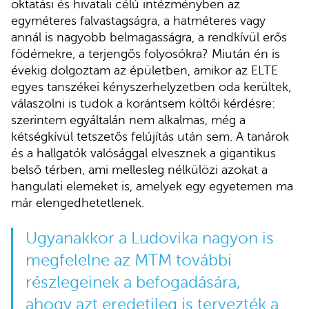
oktatási és hivatali célú intézményben az
egyméteres falvastagságra, a hatméteres vagy
annál is nagyobb belmagasságra, a rendkívül erős
födémekre, a terjengős folyosókra? Miután én is
évekig dolgoztam az épületben, amikor az ELTE
egyes tanszékei kényszerhelyzetben oda kerültek,
válaszolni is tudok a korántsem költői kérdésre:
szerintem egyáltalán nem alkalmas, még a
kétségkívül tetszetős felújítás után sem. A tanárok
és a hallgatók valósággal elvesznek a gigantikus
belső térben, ami mellesleg nélkülözi azokat a
hangulati elemeket is, amelyek egy egyetemen ma
már elengedhetetlenek.
Ugyanakkor a Ludovika nagyon is
megfelelne az MTM további
részlegeinek a befogadására,
ahogy azt eredetileg is tervezték a