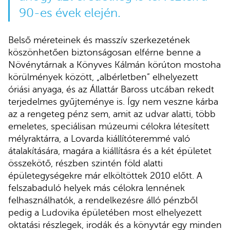
90-es évek elején.
Belső méreteinek és masszív szerkezetének
köszönhetően biztonságosan elférne benne a
Növénytárnak a Könyves Kálmán körúton mostoha
körülmények között, „albérletben” elhelyezett
óriási anyaga, és az Állattár Baross utcában rekedt
terjedelmes gyűjteménye is. Így nem veszne kárba
az a rengeteg pénz sem, amit az udvar alatti, több
emeletes, speciálisan múzeumi célokra létesített
mélyraktárra, a Lovarda kiállítóteremmé való
átalakítására, magára a kiállításra és a két épületet
összekötő, részben szintén föld alatti
épületegységekre már elköltöttek 2010 előtt. A
felszabaduló helyek más célokra lennének
felhasználhatók, a rendelkezésre álló pénzből
pedig a Ludovika épületében most elhelyezett
oktatási részlegek, irodák és a könyvtár egy minden