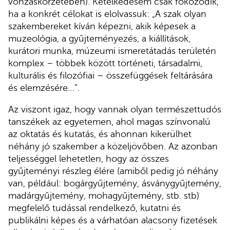
vonzáskörzetében). Kételkedésem csak fokozódik,
ha a konkrét célokat is elolvassuk: „A szak olyan
szakembereket kíván képezni, akik képesek a
muzeológia, a gyűjteményezés, a kiállítások,
kurátori munka, múzeumi ismeretátadás területén
komplex – többek között történeti, társadalmi,
kulturális és filozófiai – összefüggések feltárására
és elemzésére…”.
Az viszont igaz, hogy vannak olyan természettudós
tanszékek az egyetemen, ahol magas színvonalú
az oktatás és kutatás, és ahonnan kikerülhet
néhány jó szakember a közeljövőben. Az azonban
teljességgel lehetetlen, hogy az összes
gyűjteményi részleg élére (amiből pedig jó néhány
van, például: bogárgyűjtemény, ásványgyűjtemény,
madárgyűjtemény, mohagyűjtemény, stb. stb)
megfelelő tudással rendelkező, kutatni és
publikálni képes és a várhatóan alacsony fizetések