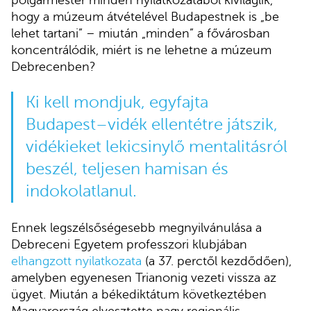
polgármester minden nyilatkozatából kiviláglik,
hogy a múzeum átvételével Budapestnek is „be
lehet tartani” – miután „minden” a fővárosban
koncentrálódik, miért is ne lehetne a múzeum
Debrecenben?
Ki kell mondjuk, egyfajta
Budapest–vidék ellentétre játszik,
vidékieket lekicsinylő mentalitásról
beszél, teljesen hamisan és
indokolatlanul.
Ennek legszélsőségesebb megnyilvánulása a
Debreceni Egyetem professzori klubjában
elhangzott nyilatkozata
(a 37. perctől kezdődően),
amelyben egyenesen Trianonig vezeti vissza az
ügyet. Miután a békediktátum következtében