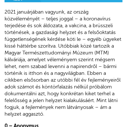
2021 januárjában vagyunk, az ország
közvéleményét – teljes joggal – a koronavírus
terjedése és sok áldozata, a vakcina, a brüsszeli
történések, a gazdasági helyzet és a felsőoktatás
függetlenségének kérdése köti le – egyéb ügyeket
kissé háttérbe szorítva. Utóbbiak közé tartozik a
Magyar Természettudományi Múzeum (MTM)
kálváriája, amelyet véleményem szerint mégsem
lehet, nem szabad levenni a napirendről – bármi
történik is itthon és a nagyvilágban. Ebben a
cikkben elsősorban az utóbbi fél év fejleményeiről
adok számot és köntörfalazás nélkül próbálom
dokumentálni azt, hogy konkrétan kiket terhel a
felelősség a jelen helyzet kialakulásáért. Mint látni
fogjuk, a fejlemények nem látványosak – ám a
helyzet aggasztó.
0 – Anonymus