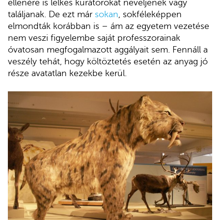
ellenére is lelkes kurátorokat neveljenek vagy
találjanak. De ezt már
sokan
, sokféleképpen
elmondták korábban is – ám az egyetem vezetése
nem veszi figyelembe saját professzorainak
óvatosan megfogalmazott aggályait sem. Fennáll a
veszély tehát, hogy költöztetés esetén az anyag jó
része avatatlan kezekbe kerül.