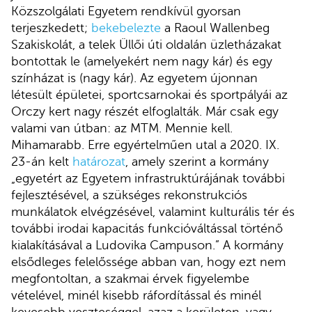
Közszolgálati Egyetem rendkívül gyorsan
terjeszkedett;
bekebelezte
a Raoul Wallenbeg
Szakiskolát, a telek Üllői úti oldalán üzletházakat
bontottak le (amelyekért nem nagy kár) és egy
színházat is (nagy kár). Az egyetem újonnan
létesült épületei, sportcsarnokai és sportpályái az
Orczy kert nagy részét elfoglalták. Már csak egy
valami van útban: az MTM. Mennie kell.
Mihamarabb. Erre egyértelműen utal a 2020. IX.
23-án kelt
határozat
, amely szerint a kormány
„egyetért az Egyetem infrastruktúrájának további
fejlesztésével, a szükséges rekonstrukciós
munkálatok elvégzésével, valamint kulturális tér és
további irodai kapacitás funkcióváltással történő
kialakításával a Ludovika Campuson.” A kormány
elsődleges felelőssége abban van, hogy ezt nem
megfontoltan, a szakmai érvek figyelembe
vételével, minél kisebb ráfordítással és minél