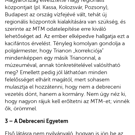
Magyarország elvesztette nagy regionális
központjait (pl. Kassa, Kolozsvár, Pozsony),
Budapest az ország vízfejévé vált, tehát új
regionális központok kialakítására van szükség, és
szerinte az MTM odatelepítése erre kiváló
lehetőséget ad. Az ember elképedve hallgatja ezt a
kacifántos érvelést. Tényleg komolyan gondolja a
polgármester, hogy Trianon „korrekciója”
mindenképpen egy másik Trianonnal, a
múzeuméval, annak tönkretételével valósítható
meg? Emellett pedig jól láthatóan minden
felelősséget elhárít magától, mert sohasem
mulasztja el hozzátenni, hogy nem a debreceni
vezetés dönt, hanem a kormány. Nem úgy néz ki,
hogy nagyon rájuk kell erőltetni az MTM-et; vinnék
ők, örömmel.
3 – A Debreceni Egyetem
Első látásra nem nyilvánvaló, hogyan is jön be az