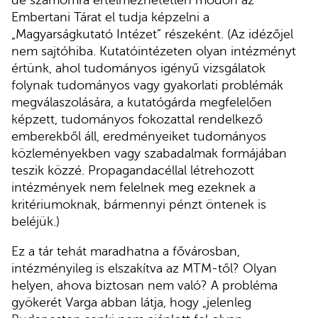
Embertani Tárat el tudja képzelni a
„Magyarságkutató Intézet” részeként. (Az idézőjel
nem sajtóhiba. Kutatóintézeten olyan intézményt
értünk, ahol tudományos igényű vizsgálatok
folynak tudományos vagy gyakorlati problémák
megválaszolására, a kutatógárda megfelelően
képzett, tudományos fokozattal rendelkező
emberekből áll, eredményeiket tudományos
közleményekben vagy szabadalmak formájában
teszik közzé. Propagandacéllal létrehozott
intézmények nem felelnek meg ezeknek a
kritériumoknak, bármennyi pénzt öntenek is
beléjük.)
Ez a tár tehát maradhatna a fővárosban,
intézményileg is elszakítva az MTM-től? Olyan
helyen, ahova biztosan nem való? A probléma
gyökerét Varga abban látja, hogy „jelenleg