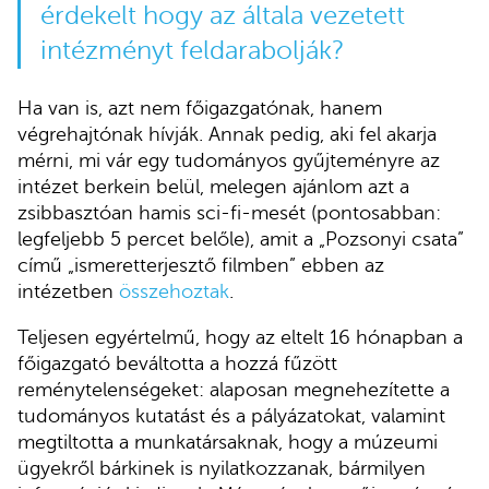
érdekelt hogy az általa vezetett
intézményt feldarabolják?
Ha van is, azt nem főigazgatónak, hanem
végrehajtónak hívják. Annak pedig, aki fel akarja
mérni, mi vár egy tudományos gyűjteményre az
intézet berkein belül, melegen ajánlom azt a
zsibbasztóan hamis sci-fi-mesét (pontosabban:
legfeljebb 5 percet belőle), amit a „Pozsonyi csata”
című „ismeretterjesztő filmben” ebben az
intézetben
összehoztak
.
Teljesen egyértelmű, hogy az eltelt 16 hónapban a
főigazgató beváltotta a hozzá fűzött
reménytelenségeket: alaposan megnehezítette a
tudományos kutatást és a pályázatokat, valamint
megtiltotta a munkatársaknak, hogy a múzeumi
ügyekről bárkinek is nyilatkozzanak, bármilyen