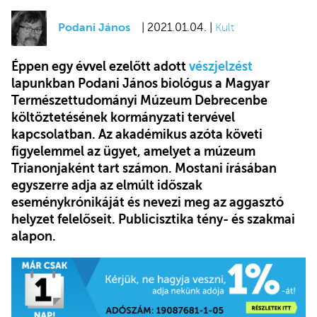
Podani János
| 2021.01.04. |
Kult
Éppen egy évvel ezelőtt adott
vészjelzést
lapunkban Podani János biológus a Magyar
Természettudományi Múzeum Debrecenbe
költöztetésének kormányzati tervével
kapcsolatban. Az akadémikus azóta követi
figyelemmel az ügyet, amelyet a múzeum
Trianonjaként tart számon. Mostani írásában
egyszerre adja az elmúlt időszak
eseménykrónikáját és nevezi meg az aggasztó
helyzet felelőseit. Publicisztika tény- és szakmai
alapon.