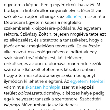
egyetem a képbe. Pedig egyértelmű: ha az MTM
budapesti kutatói állományának elvesztéséről van
szó, akkor rögtön elhangzik az
ellenérv
, miszerint a
Debreceni Egyetem képes a megfelelő
szakemberek kiképzésére-pótlására. Az egyetem
rektora, Szilvássy Zoltán, teljesen magáévá tette ezt
az elképzelést, és utasította a tanszékeket, hogy a
jövőt ennek megfelelően tervezzék. Ez év őszén
alkalmazott muzeológia néven elindítottak egy
szakirányú továbbképzést, két félévben,
önköltséges alapon, diplomával már rendelkezők
számára. Elképzelhetetlennek látszik azonban,
hogy a természettudományi szakemberigényt
ilymódon ki lehetne elégíteni. Az
egyetemi felvételi
valamint a
skanzen honlapja
szerint a képzési
terület
bölcsészet
tudomány, a képzés helye pedig
egy kihelyezett tanszék a szentendrei Szabadtéri
Néprajzi
Múzeumban (azaz Budapest