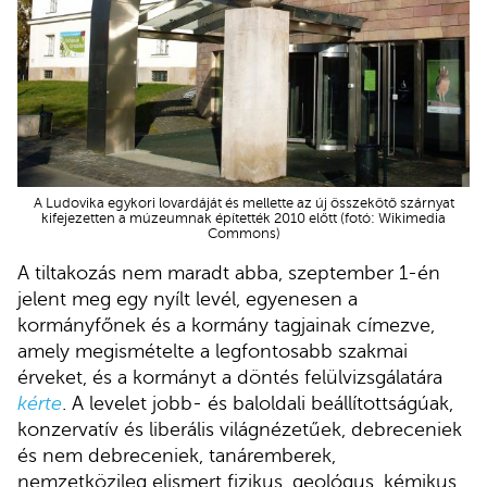
A Ludovika egykori lovardáját és mellette az új összekötő szárnyat
kifejezetten a múzeumnak építették 2010 előtt (fotó: Wikimedia
Commons)
A tiltakozás nem maradt abba, szeptember 1-én
jelent meg egy nyílt levél, egyenesen a
kormányfőnek és a kormány tagjainak címezve,
amely megismételte a legfontosabb szakmai
érveket, és a kormányt a döntés felülvizsgálatára
kérte
. A levelet jobb- és baloldali beállítottságúak,
konzervatív és liberális világnézetűek, debreceniek
és nem debreceniek, tanáremberek,
nemzetközileg elismert fizikus, geológus, kémikus