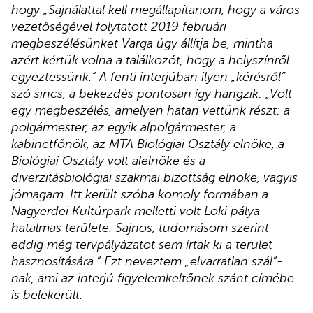
hogy „Sajnálattal kell megállapítanom, hogy a város
vezetőségével folytatott 2019 februári
megbeszélésünket Varga úgy állítja be, mintha
azért kértük volna a találkozót, hogy a helyszínről
egyeztessünk.” A fenti interjúban ilyen „kérésről”
szó sincs, a bekezdés pontosan így hangzik: „Volt
egy megbeszélés, amelyen hatan vettünk részt: a
polgármester, az egyik alpolgármester, a
kabinetfőnök, az MTA Biológiai Osztály elnöke, a
Biológiai Osztály volt alelnöke és a
diverzitásbiológiai szakmai bizottság elnöke, vagyis
jómagam. Itt került szóba komoly formában a
Nagyerdei Kultúrpark melletti volt Loki pálya
hatalmas területe. Sajnos, tudomásom szerint
eddig még tervpályázatot sem írtak ki a terület
hasznosítására.” Ezt neveztem „elvarratlan szál”-
nak, ami az interjú figyelemkeltőnek szánt címébe
is belekerült.