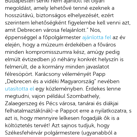
Budapesten senki nem ajánlott fel olyan
megoldást, amely lehetővé tenné ezeknek a
hosszútávú, biztonságos elhelyezését, ezért
szerintem lehetőségként figyelembe kell venni azt,
amit Debrecen városa felajánlott.” Nos,
éppenséggel a főpolgármester
ajánlotta fel
az év
elején, hogy a múzeum érdekében a főváros
minden kompromisszumra kész, amúgy pedig
elmúlt évtizedben jó néhány konkrét helyszín is
felmerült, de a kormány minden javaslatot
félresöpört. Karácsony véleményét Papp
„Debrecen és a vidéki Magyarország” nevében
utasította el
egy közleményben. Érdekes lenne
megtudni, vajon például Szombathely,
Zalaegerszeg és Pécs városa, tanárai és diákjai
felhatalmazták(nák)-e Pappot erre a nyilatkozatra, s
azt is, hogy mennyire lelkesen fogadják ők is a
költöztetés tervét! Azt sajnos tudjuk, hogy
Székesfehérvár polgármestere (ugyanabból a