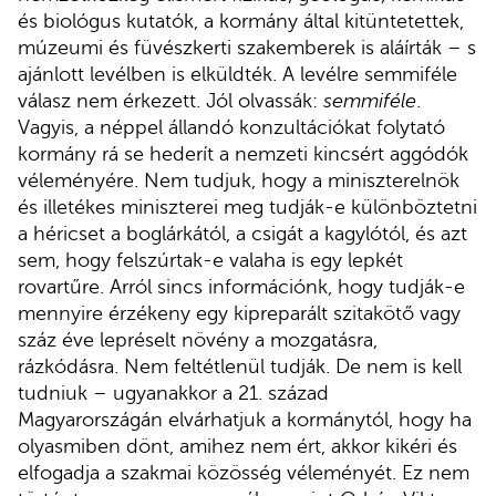
és biológus kutatók, a kormány által kitüntetettek,
múzeumi és füvészkerti szakemberek is aláírták – s
ajánlott levélben is elküldték. A levélre semmiféle
válasz nem érkezett. Jól olvassák:
semmiféle
.
Vagyis, a néppel állandó konzultációkat folytató
kormány rá se hederít a nemzeti kincsért aggódók
véleményére. Nem tudjuk, hogy a miniszterelnök
és illetékes miniszterei meg tudják-e különböztetni
a héricset a boglárkától, a csigát a kagylótól, és azt
sem, hogy felszúrtak-e valaha is egy lepkét
rovartűre. Arról sincs információnk, hogy tudják-e
mennyire érzékeny egy kipreparált szitakötő vagy
száz éve lepréselt növény a mozgatásra,
rázkódásra. Nem feltétlenül tudják. De nem is kell
tudniuk – ugyanakkor a 21. század
Magyarországán elvárhatjuk a kormánytól, hogy ha
olyasmiben dönt, amihez nem ért, akkor kikéri és
elfogadja a szakmai közösség véleményét. Ez nem