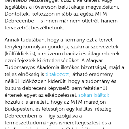
kevesebb veszteséggel, azaz a kerületen, vagy
legalábbis a fővároson belül akarja megvalósítani.
Döntöttek: költözzön inkább az egész MTM
Debrecenbe – s innen már nem ötletről, hanem
tervezetről beszélhetünk.
Annak tudatában, hogy a kormány ezt a tervet
tényleg komolyan gondolja, szakmai szervezetek
(külföldiek is), a múzeum barátai és átlagemberek
ezrei fejezték ki értetlenségüket. A Magyar
Tudományos Akadémia illetékes bizottságai, majd a
teljes elnökség is
tiltakozott
, látható eredmény
nélkül. Időközben kiderült, hogy a tudomány és
kultúra debreceni képviselői sem feltétlenül
értenek egyet az elképzeléssel,
sokan kiálltak
közülük is amellett, hogy az MTM maradjon
Budapesten, és létesüljön egy kiállítási részleg
Debrecenben is – így szolgálva a
természettudományos ismeretterjesztést és a