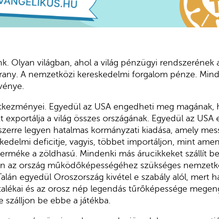
nk. Olyan világban, ahol a világ pénzügyi rendszerének a
arany. A nemzetközi kereskedelmi forgalom pénze. Min
vénye.
kezményei. Egyedül az USA engedheti meg magának, h
zt exportálja a világ összes országának. Egyedül az US
zerre legyen hatalmas kormányzati kiadása, amely mess
kedelmi deficitje, vagyis, többet importáljon, mint amen
terméke a zöldhasú. Mindenki más árucikkeket szállít 
gyen az ország működőképességéhez szükséges nemzetk
Talán egyedül Oroszország kivétel e szabály alól, mert 
rtalékai és az orosz nép legendás tűrőképessége megen
 szálljon be ebbe a játékba.