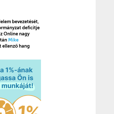
delem bevezetését,
ormányzat deficitje
sz Online nagy
tán
Mike
ét ellenző hang