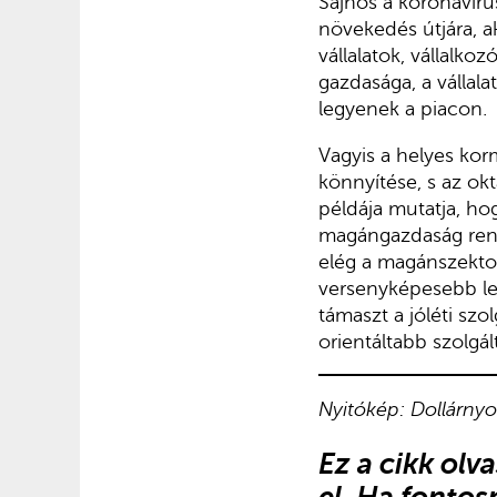
Sajnos a koronavíru
növekedés útjára, a
vállalatok, vállalko
gazdasága, a vállal
legyenek a piacon.
Vagyis a helyes korm
könnyítése, s az ok
példája mutatja, hog
magángazdaság rend
elég a magánszektor
versenyképesebb leg
támaszt a jóléti szo
orientáltabb szolgá
Nyitókép: Dollárny
Ez a cikk ol
el. Ha fontos