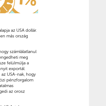
lapja az USA dollár.
den más ország
ogy számlálatlanul
A engedheti meg
ze felülmúlja a
nyit exportál.
be az USA-nak, hogy
özi pénzforgalom
hatalmas
gedi az orosz