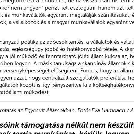
s megtörte ezt a lendületet, de ha vissza akarunk térni 
kkor nem „ingyen” pénzt kell osztogatni, hanem azt kell
zók és munkavállalók egyaránt megtalálják számításukat, 
atok, a vállalkozók és a magyar munkavállalók egyaránt 
ányzati politika az adócsökkentés, a vállalatok és válla
tatás, egészségügy jobbá és hatékonyabbá tétele. A ska
y a jól működő és fenntartható jóléti állam kulcsa az, 
ben legyen. A másik tanulsága a skandináv államok s
 versenyképességét elősegíteni. Fontos, hogy az állam
yen azzal, hogy centralizált szolgáltatók preferálása he
lgáltatók között is, így kényszerítve ki a költséghatéko
ltatóállami működést.
omtatás az Egyesült Államokban. Fotó: Eva Hambach / 
vasóink támogatása nélkül nem készülh
nak tartja munkánkat, kérjük,
legyen