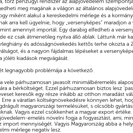
csa, torz pénzügyi rendszer az alapjövedelem szempontj
edheti meg magának a világon az általános alapjövede
gy miként alakul a kereskedelmi mérlege és a kormányza
k arra kell ügyelnie, hogy „versenyképes” maradjon a v
 mint amennyit importál. Egy darabig elfedheti a verse
e ez csak átmenetileg nyitva álló ablak. Láttunk már kar
rleghiány és adósságnövekedés kettős terhe okozta a
válságot, és a nagyon fájdalmas lépéseket a versenyképe
 jóléti kiadások megvágását.
ét legnagyobb problémája a következő.
 a vele párhuzamosan javasolt minimálbéremelés alapo
ára a bérköltséget. Ezzel párhuzamosan biztos lesz ’pass
veset keresők egy része inkább az otthon maradást vála
. Erre a váratlan költségnövekedésre könnyen lehet, hog
drágult magyarországi termelésüket, s olcsóbb gyártás
nak. Vagyis ezzel csökkenhet a magyar export értéke.
pjövedelem-emelés növelni fogja a fogyasztást, ami, min
 az import mennyiségét. Vagyis Magyarország abba a hely
lmi mérlege negatív lesz.