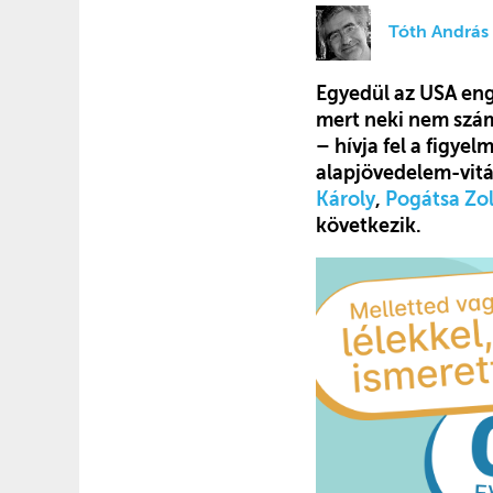
Tóth András
Egyedül az USA eng
mert neki nem szám
– hívja fel a figye
alapjövedelem-vitá
Károly
,
Pogátsa Zo
következik.