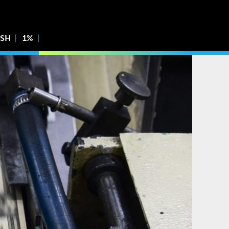
ISH
1%