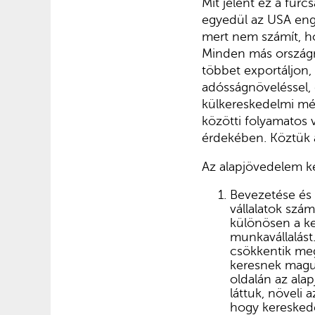
Mit jelent ez a fur
egyedül az USA eng
mert nem számít, ho
Minden más országna
többet exportáljon,
adósságnöveléssel, d
külkereskedelmi mé
közötti folyamatos 
érdekében. Köztük a
Az alapjövedelem k
Bevezetése és
vállalatok szám
különösen a ke
munkavállalást
csökkentik meg
keresnek maguk
oldalán az ala
láttuk, növeli
hogy kereskede