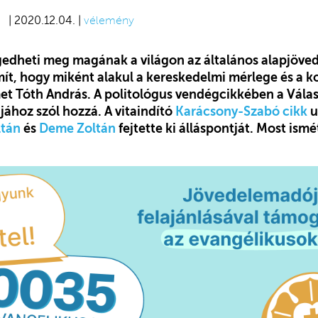
| 2020.12.04. |
vélemény
edheti meg magának a világon az általános alapjöve
ít, hogy miként alakul a kereskedelmi mérlege és a k
lmet Tóth András. A politológus vendégcikkében a Vála
jához szól hozzá.
A vitaindító
Karácsony-Szabó cikk
u
ltán
és
Deme Zoltán
fejtette ki álláspontját. Most ism