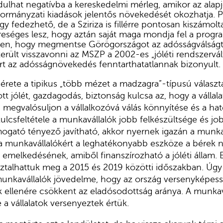
dulhat negatívba a kereskedelmi mérleg, amikor az ala
ormányzati kiadások jelentős növekedését okozhatja. P
y fedezhető, de a Sziriza is fillérre pontosan kiszámolta
eséges lesz, hogy aztán saját maga mondja fel a progr
n, hogy megmentse Görögországot az adósságválságtól.
rült visszavonni az MSZP a 2002-es „jóléti rendszervál
t az adósságnövekedés fenntarthatatlannak bizonyult.
érete a tipikus „több mézet a madzagra”-típusú választá
tt jólét, gazdagodás, biztonság kulcsa az, hogy a vállal
, megvalósuljon a vállalkozóvá válás könnyítése és a 
kulcsfeltétele a munkavállalók jobb felkészültsége és j
ogató tényező javítható, akkor nyernek igazán a munkav
 a munkavállalókért a leghatékonyabb eszköze a bérek 
emelkedésének, amiből finanszírozható a jóléti állam. E
sztalhattuk meg a 2015 és 2019 közötti időszakban. Úg
unkavállalók jövedelme, hogy az ország versenyképess
 ellenére csökkent az eladósodottság aránya. A munka
 a vállalatok versenyeztek értük.