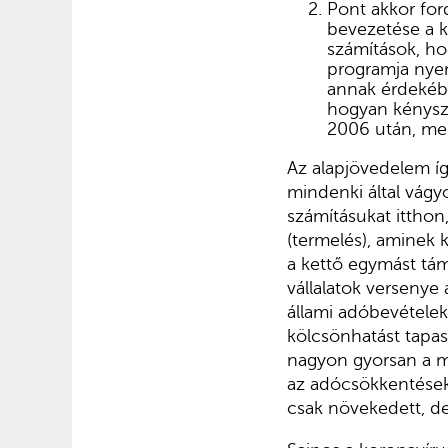
Pont akkor for
bevezetése a k
számítások, hog
programja nyer
annak érdekébe
hogyan kénysze
2006 után, mer
Az alapjövedelem íg
mindenki által vágyo
számításukat itthon
(termelés), aminek 
a kettő egymást tám
vállalatok versenye
állami adóbevételek 
kölcsönhatást tapa
nagyon gyorsan a m
az adócsökkentések
csak növekedett, de