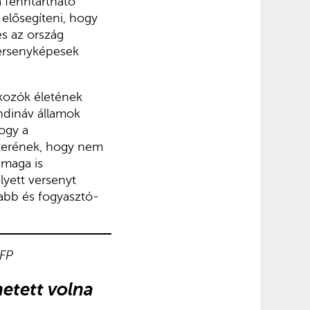
a fenntartható
 elősegíteni, hogy
és az ország
versenyképesek
lkozók életének
ndináv államok
hogy a
ikerének, hogy nem
 maga is
lyett versenyt
nyabb és fogyasztó-
AFP
etett volna