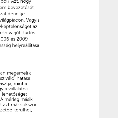
ából? Azt, hogy
lem bevezetését,
t deficitje.
ilágpiacon. Vagyis
nyképtelenséget az
ón varjút: tartós
 2006 és 2009
sség helyreállítása
san megemeli a
ziváló’ hatása:
sztja, mint a
y a vállalatok
i lehetőséget
 A mérleg másik
t azt már sokszor
zetbe kerülhet,