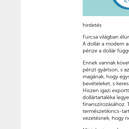
hirdetés
Furcsa világban élü
A dollár a modern 
pénze a dollár függ
Ennek vannak követ
pénzt gyártson, s a
magának, hogy egys
bevételeket, s keres
Hiszen igazi export
dollártartaléka le
finanszírozásához. 
természetikincs-ta
vezetésnek, hogy ne