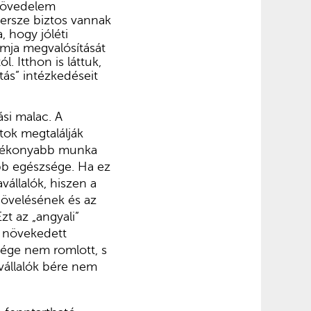
pjövedelem
ersze biztos vannak
, hogy jóléti
amja megvalósítását
 Itthon is láttuk,
tás” intézkedéseit
si malac. A
atok megtalálják
hatékonyabb munka
obb egészsége. Ha ez
állalók, hiszen a
növelésének és az
zt az „angyali”
y növekedett
ége nem romlott, s
vállalók bére nem