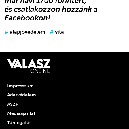
már havi 1700 forintért,
és
csatlakozzon hozzánk a
Facebookon
!
#
alapjövedelem
#
vita
Impresszum
Adatvédelem
ÁSZF
Médiaajánlat
Támogatás