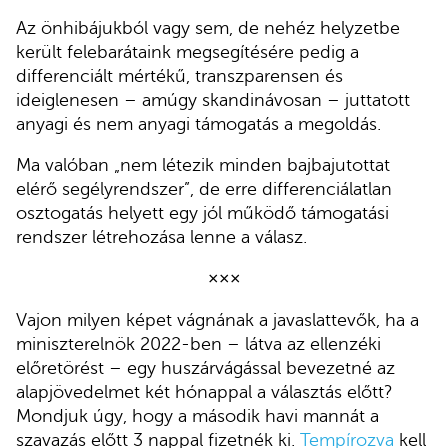
Az önhibájukból vagy sem, de nehéz helyzetbe
került felebarátaink megsegítésére pedig a
differenciált mértékű, transzparensen és
ideiglenesen – amúgy skandinávosan – juttatott
anyagi és nem anyagi támogatás a megoldás.
Ma valóban „nem létezik minden bajbajutottat
elérő segélyrendszer”, de erre differenciálatlan
osztogatás helyett egy jól működő támogatási
rendszer létrehozása lenne a válasz.
×××
Vajon milyen képet vágnának a javaslattevők, ha a
miniszterelnök 2022-ben – látva az ellenzéki
előretörést – egy huszárvágással bevezetné az
alapjövedelmet két hónappal a választás előtt?
Mondjuk úgy, hogy a második havi mannát a
szavazás előtt 3 nappal fizetnék ki.
Tempírozva
kell