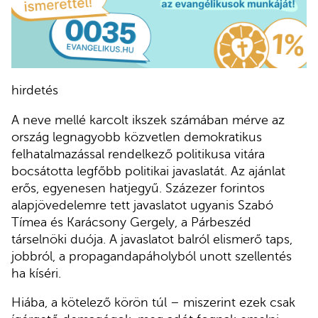
hirdetés
A neve mellé karcolt ikszek számában mérve az
ország legnagyobb közvetlen demokratikus
felhatalmazással rendelkező politikusa vitára
bocsátotta legfőbb politikai javaslatát. Az ajánlat
erős, egyenesen hatjegyű. Százezer forintos
alapjövedelemre tett javaslatot ugyanis Szabó
Tímea és Karácsony Gergely, a Párbeszéd
társelnöki duója. A javaslatot balról elismerő taps,
jobbról, a propagandapáholyból unott szellentés
ha kíséri.
Hiába, a kötelező körön túl – miszerint ezek csak