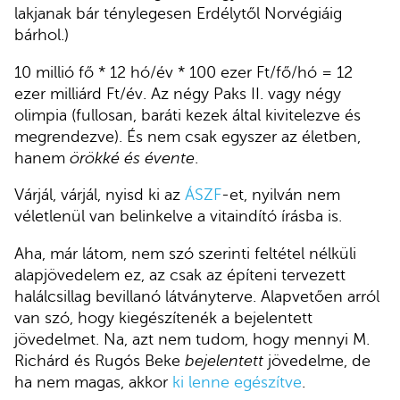
lakjanak bár ténylegesen Erdélytől Norvégiáig
bárhol.)
10 millió fő * 12 hó/év * 100 ezer Ft/fő/hó = 12
ezer milliárd Ft/év. Az négy Paks II. vagy négy
olimpia (fullosan, baráti kezek által kivitelezve és
megrendezve). És nem csak egyszer az életben,
hanem
örökké és évente
.
Várjál, várjál, nyisd ki az
ÁSZF
-et, nyilván nem
véletlenül van belinkelve a vitaindító írásba is.
Aha, már látom, nem szó szerinti feltétel nélküli
alapjövedelem ez, az csak az építeni tervezett
halálcsillag bevillanó látványterve. Alapvetően arról
van szó, hogy kiegészítenék a bejelentett
jövedelmet. Na, azt nem tudom, hogy mennyi M.
Richárd és Rugós Beke
bejelentett
jövedelme, de
ha nem magas, akkor
ki lenne egészítve
.