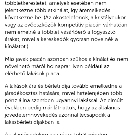
többletkeresletet, amelyek esetében nem
jelentkezne többletkínálat, így áremelkedés
következne be. (Az okostelefonok, a kristálycukor
vagy az evőeszközök kompetitív piacán várhatóan
nem emelné a többlet vásárlóerő a fogyasztói
árakat, mivel a kereskedők gyorsan növelnék a
kínálatot.)
Más javak piacán azonban szűkös a kínálat és nem
növelhető máról holnapra: ilyen például az
elérhető lakások piaca.
A lakások ára és bérleti díja tovább emelkedne a
járadékosztás hatására, mivel hirtelenjében több
pénz állna szemben ugyannyi lakással. Az elmúlt
években pedig már láthattuk, hogy az általános
jövedelemnövekedés azonnal lecsapódik a
lakásbérleti díjakban is.
Az alapjövedelem egy része tehát minden