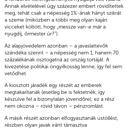
Annak elvételével úgy százezer embert rövidítettek
meg, tehát csak a népesség 1%-ának hányt szikrát
a szeme (miközben a többi meg olyan kaján
vicceket költött, hogy „messze van-e
már
a
nyugdíj, őrmester úr?”).
Az alapjövedelem azonban – a javaslattevők
szándéka szerint – a népesség nem 1, hanem 70
százalékának osztogatná az ország tortáját. A
kivezetése politikai öngyilkosság lenne, így fel sem
vetődhet.
A kiosztott járadék egy részét az emberek
megtakarítanák (esetleg be is fektetnék, így
készülve fel a bizonytalan jövendőre), ez a rész
nem okozna – rövid távon – pénzromlást.
A másik részét azonban elfogyasztanák üstöllést,
részben olyan javak iránt támasztva