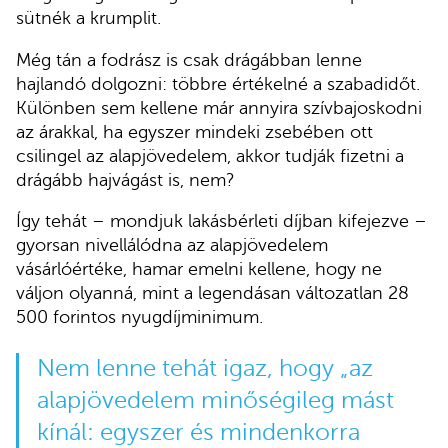
sütnék a krumplit.
Még tán a fodrász is csak drágábban lenne
hajlandó dolgozni: többre értékelné a szabadidőt.
Különben sem kellene már annyira szívbajoskodni
az árakkal, ha egyszer mindeki zsebében ott
csilingel az alapjövedelem, akkor tudják fizetni a
drágább hajvágást is, nem?
Így tehát – mondjuk lakásbérleti díjban kifejezve –
gyorsan nivellálódna az alapjövedelem
vásárlóértéke, hamar emelni kellene, hogy ne
váljon olyanná, mint a legendásan változatlan 28
500 forintos nyugdíjminimum.
Nem lenne tehát igaz, hogy „az
alapjövedelem minőségileg mást
kínál: egyszer és mindenkorra