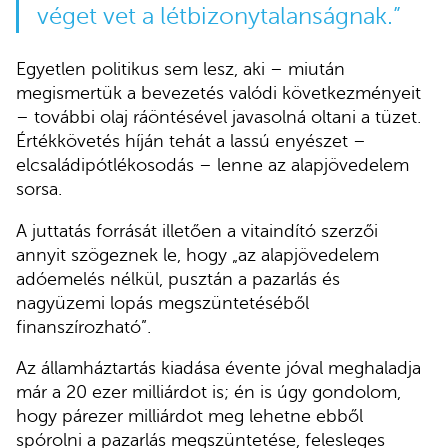
véget vet a létbizonytalanságnak.”
Egyetlen politikus sem lesz, aki – miután
megismertük a bevezetés valódi következményeit
– további olaj ráöntésével javasolná oltani a tüzet.
Értékkövetés híján tehát a lassú enyészet –
elcsaládipótlékosodás – lenne az alapjövedelem
sorsa.
A juttatás forrását illetően a vitaindító szerzői
annyit szögeznek le, hogy „az alapjövedelem
adóemelés nélkül, pusztán a pazarlás és
nagyüzemi lopás megszüntetéséből
finanszírozható”.
Az államháztartás kiadása évente jóval meghaladja
már a 20 ezer milliárdot is; én is úgy gondolom,
hogy párezer milliárdot meg lehetne ebből
spórolni a pazarlás megszüntetése, felesleges