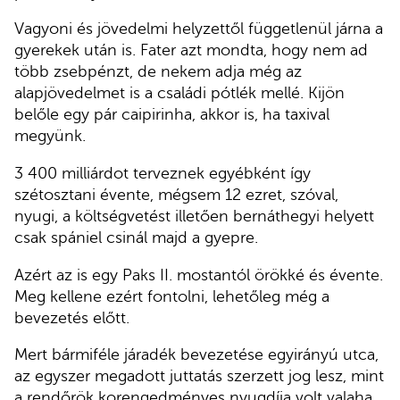
Vagyoni és jövedelmi helyzettől függetlenül járna a
gyerekek után is. Fater azt mondta, hogy nem ad
több zsebpénzt, de nekem adja még az
alapjövedelmet is a családi pótlék mellé. Kijön
belőle egy pár caipirinha, akkor is, ha taxival
megyünk.
3 400 milliárdot terveznek egyébként így
szétosztani évente, mégsem 12 ezret, szóval,
nyugi, a költségvetést illetően bernáthegyi helyett
csak spániel csinál majd a gyepre.
Azért az is egy Paks II. mostantól örökké és évente.
Meg kellene ezért fontolni, lehetőleg még a
bevezetés előtt.
Mert bármiféle járadék bevezetése egyirányú utca,
az egyszer megadott juttatás szerzett jog lesz, mint
a rendőrök korengedményes nyugdíja volt valaha.