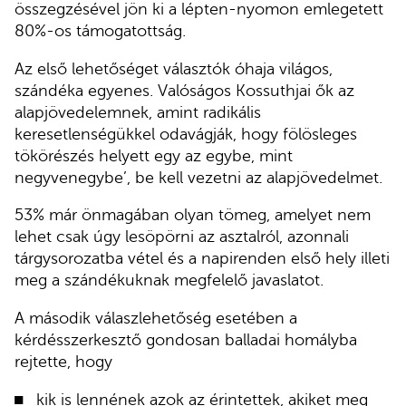
összegzésével jön ki a lépten-nyomon emlegetett
80%-os támogatottság.
Az első lehetőséget választók óhaja világos,
szándéka egyenes. Valóságos Kossuthjai ők az
alapjövedelemnek, amint radikális
keresetlenségükkel odavágják, hogy fölösleges
tökörészés helyett egy az egybe, mint
negyvenegybe’, be kell vezetni az alapjövedelmet.
53% már önmagában olyan tömeg, amelyet nem
lehet csak úgy lesöpörni az asztalról, azonnali
tárgysorozatba vétel és a napirenden első hely illeti
meg a szándékuknak megfelelő javaslatot.
A második válaszlehetőség esetében a
kérdésszerkesztő gondosan balladai homályba
rejtette, hogy
kik is lennének azok az érintettek, akiket meg