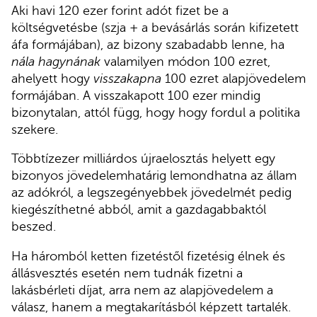
Aki havi 120 ezer forint adót fizet be a
költségvetésbe (szja + a bevásárlás során kifizetett
áfa formájában), az bizony szabadabb lenne, ha
nála hagynának
valamilyen módon 100 ezret,
ahelyett hogy
visszakapna
100 ezret alapjövedelem
formájában. A visszakapott 100 ezer mindig
bizonytalan, attól függ, hogy hogy fordul a politika
szekere.
Többtízezer milliárdos újraelosztás helyett egy
bizonyos jövedelemhatárig lemondhatna az állam
az adókról, a legszegényebbek jövedelmét pedig
kiegészíthetné abból, amit a gazdagabbaktól
beszed.
Ha háromból ketten fizetéstől fizetésig élnek és
állásvesztés esetén nem tudnák fizetni a
lakásbérleti díjat, arra nem az alapjövedelem a
válasz, hanem a megtakarításból képzett tartalék.