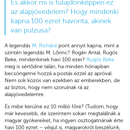
És akkor mi is tulajdonképpen ez
az alapjövedelem? Hogy mindenki
kapna 100 ezret havonta, akinek
van pulzusa?
A legendás
M. Richárd
pont annyit kapna, mint a
szintén legendás M. Lőrinc? Rogán Antal, Rugós
Beke, mindenkinek havi 100 ezer?
Rugós Beke
meg is sértődne talán, ha minden hónapban
becsöngetne hozzá a postás ezzel az apróval.
Nem sok közös van ezekben az emberekben, de
az biztos, hogy nem szorulnak rá az
alapjövedelemre.
És mibe kerülne ez 10 millió főre? (Tudom, hogy
már kevesebb, de szerintem sokan megtalálnák a
magyar gyökereiket, ha ingyen osztogatnának érte
havi 100 ezret – végül is, magyarokról beszélünk,