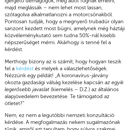
ígérgető demagógok, meg adót fognak emelni,
majd meglássák – nem lehet most lassan,
szótagolva alkalmatlanozni a motorcsónakból.
Pontosan tudják, hogy a megnyerő trubadúr olyan
sanzont kezdett most búgni, amelynek még háztáji
közvéleménykutató sem tudna 50%-nál kisebb
népszerűséget mérni. Akárhogy is tenné fel a
kérdést.
Merthogy bizony az is számít, hogy hogyan teszik
fel a
kérdést
és melyek a válaszlehetőségek.
Nézzünk egy példát! „A koronavírus-járvány
okozta gazdasági válság kezelése kapcsán
az egyik
legerősebb javaslat
(kiemelés – D.Z.) az általános
alapjövedelem bevezetése. Te támogatod az
ötletet?”
Nem, ez nem a legutóbbi nemzeti konzultáció
kérdése. A megfogalmazás nekem sugalmazónak
tűnik, amiről azt tanultam, hogy súlyos szakmai