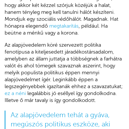
hogy akkor két kézzel szórjuk közéjük a halat,
hanem tényleg meg kell tanulni hálót készíteni.
Mondjuk egy szociális védőhálót. Magadnak. Hat
hónapra elegendő
megtakarítás
, például. Ha
beütne a ménkű vagy a korona.
Az alapjövedelem köré szervezett politika
fenotípusa a kiteljesedett járadékostársadalom,
amelyben az állam juttatja a többségnek a farhátra
valót és ahol tömegek szavaznak aszerint, hogy
melyik populista politikus éppen mennyi
alapjövedelmet ígér. Leginkább éppen a
legszegényebbek igazítanák ehhez a szavazatukat;
ez a néni
legalábbis jó eséllyel így gondolkodna.
Illetve ő már tavaly is így gondolkodott.
Az alapjövedelem tehát a gyáva,
megúszós politikus eszköze, aki