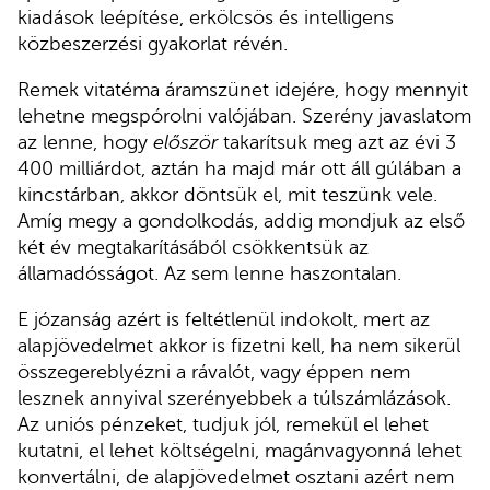
kiadások leépítése, erkölcsös és intelligens
közbeszerzési gyakorlat révén.
Remek vitatéma áramszünet idejére, hogy mennyit
lehetne megspórolni valójában. Szerény javaslatom
az lenne, hogy
először
takarítsuk meg azt az évi 3
400 milliárdot, aztán ha majd már ott áll gúlában a
kincstárban, akkor döntsük el, mit teszünk vele.
Amíg megy a gondolkodás, addig mondjuk az első
két év megtakarításából csökkentsük az
államadósságot. Az sem lenne haszontalan.
E józanság azért is feltétlenül indokolt, mert az
alapjövedelmet akkor is fizetni kell, ha nem sikerül
összegereblyézni a rávalót, vagy éppen nem
lesznek annyival szerényebbek a túlszámlázások.
Az uniós pénzeket, tudjuk jól, remekül el lehet
kutatni, el lehet költségelni, magánvagyonná lehet
konvertálni, de alapjövedelmet osztani azért nem