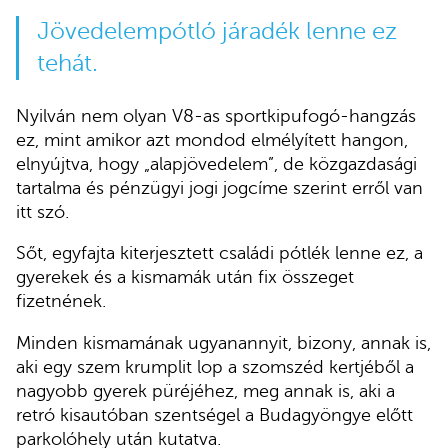
Jövedelempótló járadék lenne ez
tehát.
Nyilván nem olyan V8-as sportkipufogó-hangzás
ez, mint amikor azt mondod elmélyített hangon,
elnyújtva, hogy „alapjövedelem”, de közgazdasági
tartalma és pénzügyi jogi jogcíme szerint erről van
itt szó.
Sőt, egyfajta kiterjesztett családi pótlék lenne ez, a
gyerekek és a kismamák után fix összeget
fizetnének.
Minden kismamának ugyanannyit, bizony, annak is,
aki egy szem krumplit lop a szomszéd kertjéből a
nagyobb gyerek püréjéhez, meg annak is, aki a
retró kisautóban szentségel a Budagyöngye előtt
parkolóhely után kutatva.