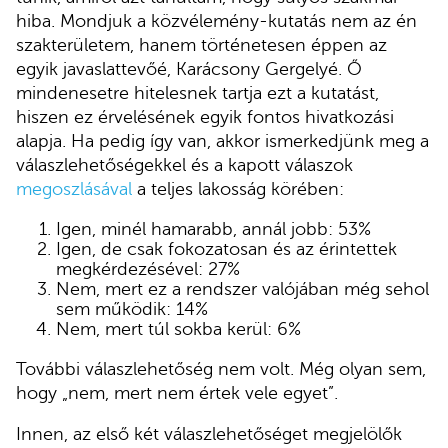
hiba. Mondjuk a közvélemény-kutatás nem az én
szakterületem, hanem történetesen éppen az
egyik javaslattevőé, Karácsony Gergelyé. Ő
mindenesetre hitelesnek tartja ezt a kutatást,
hiszen ez érvelésének egyik fontos hivatkozási
alapja. Ha pedig így van, akkor ismerkedjünk meg a
válaszlehetőségekkel és a kapott válaszok
megoszlásával
a teljes lakosság körében:
Igen, minél hamarabb, annál jobb: 53%
Igen, de csak fokozatosan és az érintettek
megkérdezésével: 27%
Nem, mert ez a rendszer valójában még sehol
sem működik: 14%
Nem, mert túl sokba kerül: 6%
További válaszlehetőség nem volt. Még olyan sem,
hogy „nem, mert nem értek vele egyet”.
Innen, az első két válaszlehetőséget megjelölők