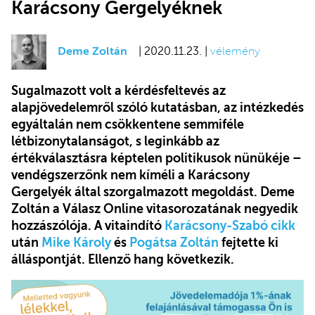
Karácsony Gergelyéknek
Deme Zoltán
| 2020.11.23. |
vélemény
Sugalmazott volt a kérdésfeltevés az
alapjövedelemről szóló kutatásban, az intézkedés
egyáltalán nem csökkentene semmiféle
létbizonytalanságot, s leginkább az
értékválasztásra képtelen politikusok nünükéje –
vendégszerzőnk nem kíméli a Karácsony
Gergelyék által szorgalmazott megoldást. Deme
Zoltán a Válasz Online vitasorozatának negyedik
hozzászólója. A vitaindító
Karácsony-Szabó cikk
után
Mike Károly
és
Pogátsa Zoltán
fejtette ki
álláspontját. Ellenző hang következik.