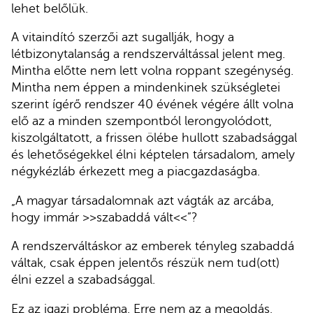
lehet belőlük.
A vitaindító szerzői azt sugallják, hogy a
létbizonytalanság a rendszerváltással jelent meg.
Mintha előtte nem lett volna roppant szegénység.
Mintha nem éppen a mindenkinek szükségletei
szerint ígérő rendszer 40 évének végére állt volna
elő az a minden szempontból lerongyolódott,
kiszolgáltatott, a frissen ölébe hullott szabadsággal
és lehetőségekkel élni képtelen társadalom, amely
négykézláb érkezett meg a piacgazdaságba.
„A magyar társadalomnak azt vágták az arcába,
hogy immár >>szabaddá vált<<”?
A rendszerváltáskor az emberek tényleg szabaddá
váltak, csak éppen jelentős részük nem tud(ott)
élni ezzel a szabadsággal.
Ez az igazi probléma. Erre nem az a megoldás,