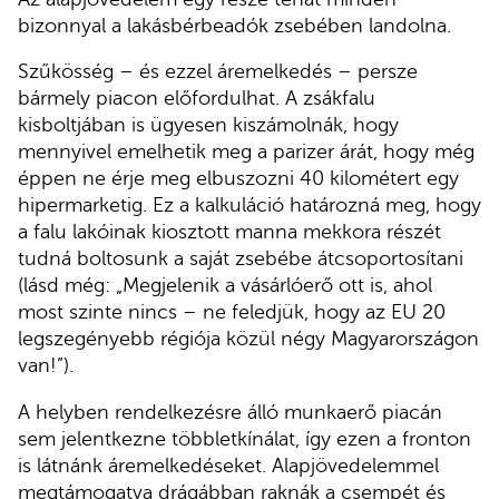
bizonnyal a lakásbérbeadók zsebében landolna.
Szűkösség – és ezzel áremelkedés – persze
bármely piacon előfordulhat. A zsákfalu
kisboltjában is ügyesen kiszámolnák, hogy
mennyivel emelhetik meg a parizer árát, hogy még
éppen ne érje meg elbuszozni 40 kilométert egy
hipermarketig. Ez a kalkuláció határozná meg, hogy
a falu lakóinak kiosztott manna mekkora részét
tudná boltosunk a saját zsebébe átcsoportosítani
(lásd még: „Megjelenik a vásárlóerő ott is, ahol
most szinte nincs – ne feledjük, hogy az EU 20
legszegényebb régiója közül négy Magyarországon
van!”).
A helyben rendelkezésre álló munkaerő piacán
sem jelentkezne többletkínálat, így ezen a fronton
is látnánk áremelkedéseket. Alapjövedelemmel
megtámogatva drágábban raknák a csempét és