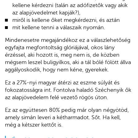
kellene kérdezni (talán az adófizetők vagy akik
az alapjövedelmet kapják?),
miről is kellene őket megkérdezni, és aztán
mit kellene tenni a válaszaik nyomán.
Mindenesetre megajándékoz ez a válaszlehetőség
egyfajta megfontoltság glóriájával, okos lány
érzéssel, aki hozott is, meg nem is, de közben
mégsem leszel buligyilkos, aki a tál bólé fölött állva
aggályoskodik, hogy nem kéne, gyerekek.
Ez a 27%-nyi magyar átérzi az eszme súlyát és
fokozatosságra int. Fontolva haladó Széchenyik ők
az alapjövedelem felé vezető rögös úton.
Ez az együttesen 80% pedig már olyan négyötöd,
amely simán leveri a kétharmadot. Sőt. Ha kell,
még a kétszer kettőt is.