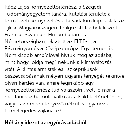
Rácz Lajos környezettörténész, a Szegedi
Tudományegyetem tanára. Kutatási területe a
természeti környezet és a társadalom kapcsolata az
újkori Magyarországon. Dolgozott többek között
Franciaországban, Hollandiában és
Németországban, oktatott az ELTE-n, a
Pázmányon és a Közép-európai Egyetemen is.
Nem kisebb ambícióval hívtuk meg az adásba,
mint hogy „oldja meg” nekünk a klímaváltozás-
vitát. A klímaalarmisták és -szkeptikusok
összecsapásának mélyén ugyanis lényegét tekintve
olyan kérdés van, amire leginkább egy
környezettörténész tud válaszolni: volt-e már a
mostanihoz hasonló változás a Föld történetében,
vagyis az emberi tényező nélkül is ugyanez a
fölmelegedés zajlana-e?
Néhány idézet az egyórás adásból: