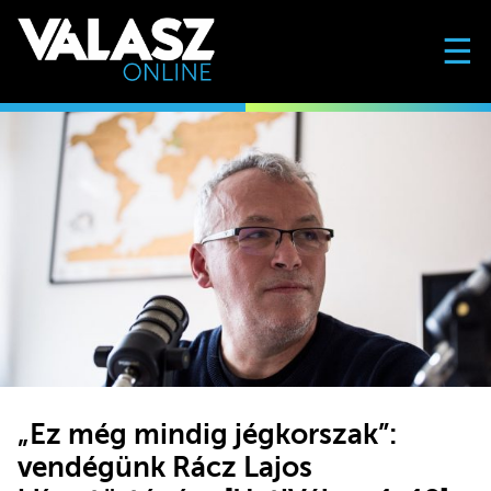
☰
„Ez még mindig jégkorszak”:
vendégünk Rácz Lajos