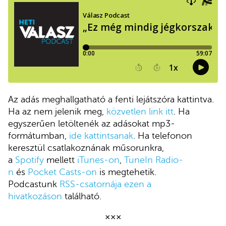
Az adás meghallgatható a fenti lejátszóra kattintva.
Ha az nem jelenik meg,
közvetlen link itt
. Ha
egyszerűen letöltenék az adásokat mp3-
formátumban,
ide kattintsanak
. Ha telefonon
keresztül csatlakoznának műsorunkra,
a
Spotify
mellett
iTunes-on
,
TuneIn Radio-
n
és
Pocket Casts-on
is megtehetik.
Podcastunk
RSS-csatornája ezen a
hivatkozáson
található.
×××