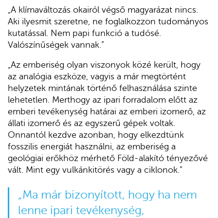
„A klímaváltozás okairól végső magyarázat nincs.
Aki ilyesmit szeretne, ne foglalkozzon tudományos
kutatással. Nem papi funkció a tudósé.
Valószínűségek vannak.”
„Az emberiség olyan viszonyok közé került, hogy
az analógia eszköze, vagyis a már megtörtént
helyzetek mintának történő felhasználása szinte
lehetetlen. Merthogy az ipari forradalom előtt az
emberi tevékenység határai az emberi izomerő, az
állati izomerő és az egyszerű gépek voltak.
Onnantól kezdve azonban, hogy elkezdtünk
fosszilis energiát használni, az emberiség a
geológiai erőkhöz mérhető Föld-alakító tényezővé
vált. Mint egy vulkánkitörés vagy a ciklonok.”
„Ma már bizonyított, hogy ha nem
lenne ipari tevékenység,