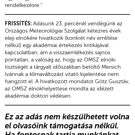
rendelkezésre.”
FRISSÍTÉS:
Adásunk 23. percénél vendégünk az
Országos Meteorológiai Szolgálat kétezres évek
eleji elnökére hivatkozik (konkrét név említése
nélkül) egy akadémiai értekezés kritikájával
kapcsolatban, ám a visszaemlékezés sajnos
pontatlan, a valóság az, hogy az OMSZ elnöki
tisztségét a tárgyalt időszakban betöltő Mersich
Ivánnak a klímaváltozást vitató kijelentése nem
hangzott el. A hivatkozott mondatot Götz Gusztáv,
az OMSZ elnökhelyettese mondta az idézett
akadémiai doktori védésen.
Ez az adás nem készülhetett volna
el olvasóink támogatása nélkül.
Ha fontosnak tartja munkánkat,