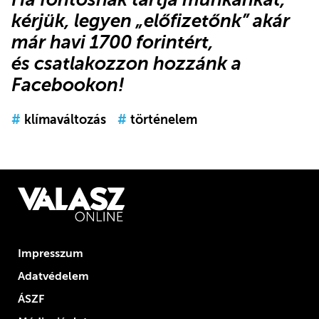
kérjük,
legyen „előfizetőnk”
akár
már havi 1700 forintért,
és
csatlakozzon hozzánk a
Facebookon
!
#
klímaváltozás
#
történelem
Impresszum
Adatvédelem
ÁSZF