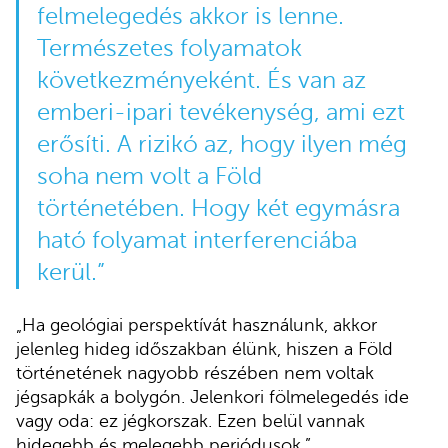
felmelegedés akkor is lenne.
Természetes folyamatok
következményeként. És van az
emberi-ipari tevékenység, ami ezt
erősíti. A rizikó az, hogy ilyen még
soha nem volt a Föld
történetében. Hogy két egymásra
ható folyamat interferenciába
kerül.”
„Ha geológiai perspektívát használunk, akkor
jelenleg hideg időszakban élünk, hiszen a Föld
történetének nagyobb részében nem voltak
jégsapkák a bolygón. Jelenkori fölmelegedés ide
vagy oda: ez jégkorszak. Ezen belül vannak
hidegebb és melegebb periódusok.”