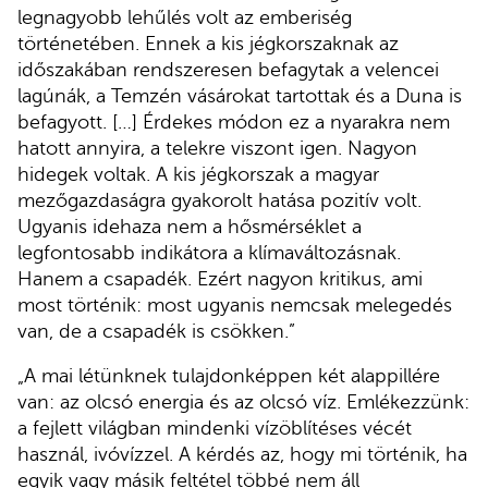
legnagyobb lehűlés volt az emberiség
történetében. Ennek a kis jégkorszaknak az
időszakában rendszeresen befagytak a velencei
lagúnák, a Temzén vásárokat tartottak és a Duna is
befagyott. […] Érdekes módon ez a nyarakra nem
hatott annyira, a telekre viszont igen. Nagyon
hidegek voltak. A kis jégkorszak a magyar
mezőgazdaságra gyakorolt hatása pozitív volt.
Ugyanis idehaza nem a hősmérséklet a
legfontosabb indikátora a klímaváltozásnak.
Hanem a csapadék. Ezért nagyon kritikus, ami
most történik: most ugyanis nemcsak melegedés
van, de a csapadék is csökken.”
„A mai létünknek tulajdonképpen két alappillére
van: az olcsó energia és az olcsó víz. Emlékezzünk:
a fejlett világban mindenki vízöblítéses vécét
használ, ivóvízzel. A kérdés az, hogy mi történik, ha
egyik vagy másik feltétel többé nem áll