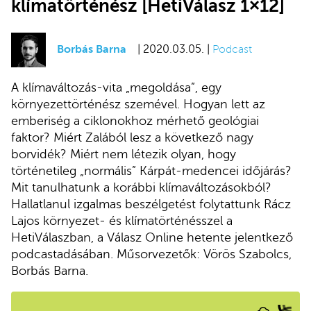
klímatörténész [HetiVálasz 1×12]
Borbás Barna
| 2020.03.05. |
Podcast
A klímaváltozás-vita „megoldása”, egy
környezettörténész szemével. Hogyan lett az
emberiség a ciklonokhoz mérhető geológiai
faktor? Miért Zalából lesz a következő nagy
borvidék? Miért nem létezik olyan, hogy
történetileg „normális” Kárpát-medencei időjárás?
Mit tanulhatunk a korábbi klímaváltozásokból?
Hallatlanul izgalmas beszélgetést folytattunk Rácz
Lajos környezet- és klímatörténésszel a
HetiVálaszban, a Válasz Online hetente jelentkező
podcastadásában. Műsorvezetők: Vörös Szabolcs,
Borbás Barna.