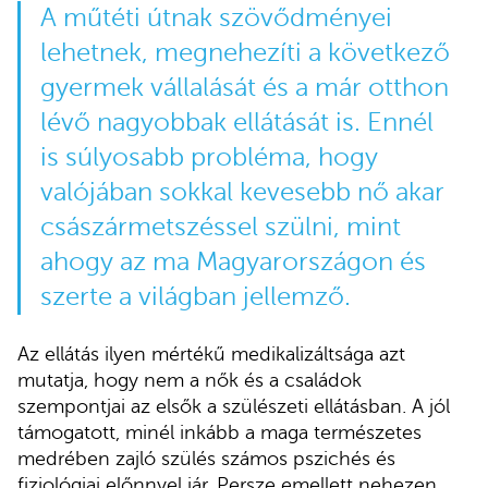
A műtéti útnak szövődményei
lehetnek, megnehezíti a következő
gyermek vállalását és a már otthon
lévő nagyobbak ellátását is. Ennél
is súlyosabb probléma, hogy
valójában sokkal kevesebb nő akar
császármetszéssel szülni, mint
ahogy az ma Magyarországon és
szerte a világban jellemző.
Az ellátás ilyen mértékű medikalizáltsága azt
mutatja, hogy nem a nők és a családok
szempontjai az elsők a szülészeti ellátásban. A jól
támogatott, minél inkább a maga természetes
medrében zajló szülés számos pszichés és
fiziológiai előnnyel jár. Persze emellett nehezen