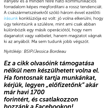
irányelv és a minden félre ható kommunikációs
forradalom képes megfordítani a rossz tendenciát.
A császármetszésekről szóló három évvel ezelőtti
írásunk
konklúziója ez volt: jó volna elkerülni, hogy
úgy tekintsünk a szülésre, mint ami csak abban
különbözik egy másik operációtól, hogy nem
daganatot vagy vakbelet, hanem magzatot vágnak
ki az anyából. Ma sem tudunk jobb végszót.
Nyitókép: BSIP/Jessica Bordeau
Ez a cikk olvasóink támogatása
nélkül nem készülhetett volna el.
Ha fontosnak tartja munkánkat,
kérjük,
legyen „előfizetőnk”
akár
már havi 1700
forintért, és csatlakozzon
hozzánk a Facebookon!