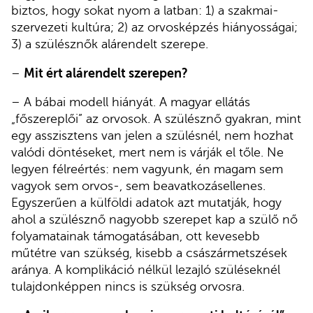
biztos, hogy sokat nyom a latban: 1) a szakmai-
szervezeti kultúra; 2) az orvosképzés hiányosságai;
3) a szülésznők alárendelt szerepe.
–
Mit ért alárendelt szerepen?
– A bábai modell hiányát. A magyar ellátás
„főszereplői” az orvosok. A szülésznő gyakran, mint
egy asszisztens van jelen a szülésnél, nem hozhat
valódi döntéseket, mert nem is várják el tőle. Ne
legyen félreértés: nem vagyunk, én magam sem
vagyok sem orvos-, sem beavatkozásellenes.
Egyszerűen a külföldi adatok azt mutatják, hogy
ahol a szülésznő nagyobb szerepet kap a szülő nő
folyamatainak támogatásában, ott kevesebb
műtétre van szükség, kisebb a császármetszések
aránya. A komplikáció nélkül lezajló szüléseknél
tulajdonképpen nincs is szükség orvosra.