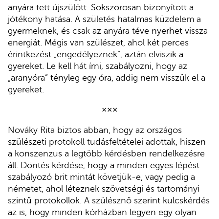
anyára tett újszülött. Sokszorosan bizonyított a
jótékony hatása. A születés hatalmas küzdelem a
gyermeknek, és csak az anyára téve nyerhet vissza
energiát. Mégis van szülészet, ahol két perces
érintkezést „engedélyeznek”, aztán elviszik a
gyereket. Le kell hát írni, szabályozni, hogy az
„aranyóra” tényleg egy óra, addig nem visszük el a
gyereket.
×××
Nováky Rita biztos abban, hogy az országos
szülészeti protokoll tudásfeltételei adottak, hiszen
a konszenzus a legtöbb kérdésben rendelkezésre
áll. Döntés kérdése, hogy a minden egyes lépést
szabályozó brit mintát követjük-e, vagy pedig a
németet, ahol léteznek szövetségi és tartományi
szintű protokollok. A szülésznő szerint kulcskérdés
az is, hogy minden kórházban legyen egy olyan