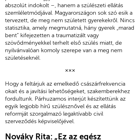
abszolút indokolt –, hanem a szülészeti ellátás
szemléletmódjával. Magyarországon sok szó esik a
tervezett, de meg nem született gyerekekről. Nincs
statisztika, amely megmutatná, hány gyerek „marad
bent” kifejezetten a traumatizált vagy
szövődményekkel terhelt első szülés miatt, de
nyilvánvalóan komoly szerepe van a meg nem
születéseknél.
×××
Hogy a feltárjuk az emelkedő császárfrekvencia
okait és a javítási lehetőségeket, szakemberekhez
fordultunk. Párhuzamos interjút készítettünk az
egyik legjobb hírű szülésznővel és az ellátás
reformját szorgalmazó legaktívabb civil
szerveződés képviselőjével.
Nováky Rita: „Ez az egész