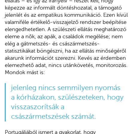
ellátás – és így az irányelv – részét kell, hogy
képezze az informált döntéshozatal, a támogató
jelenlét és az empatikus kommunikáció. Ezen kívül
valamiféle értékelő-visszajelző rendszer beépítése
elengedhetetlen. A szülészeti ellátás meghatározó
eleme a nők, az apák, a családok megélése; nem
elég a gátmetszés- és császármetszés-
statisztikákat böngészni, ha az ellátás minőségéről
akarunk információt szerezni. Kevés az érdemben
elemezhető adat, nincs utánkövetés, monitorozás.
Mondok mást is:
jelenleg nincs semmilyen nyomás
a kórházakon, szülészeteken, hogy
visszaszorítsák a
császármetszések számát.
Portugáliából ismert a gyakorlat, hogy