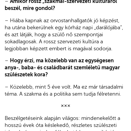
–
Amikor rossz „szakmai-szervezeti kultúráról”
beszél, mire gondol?
– Hiába kapnak az orvostanhallgatók jó képzést,
ha utána bekerülnek egy kórház napi „darálójába”,
és azt látják, hogy a szülő nő szempontjai
sokadlagosak. A rossz szervezeti kultúra a
legjobban képzett embert is magával sodorja.
–
Hogy érzi, ma közelebb van az egységesen
anya-, baba- és családbarát szemléletű magyar
szülészetek kora?
– Közelebb, mint 5 éve volt. Ma ez már társadalmi
téma. A szakma és a politika sem tudja félretenni.
×××
Beszélgetéseink alapján világos: mindenekelőtt a
hosszú évek óta késlekedő, részletes szülészeti