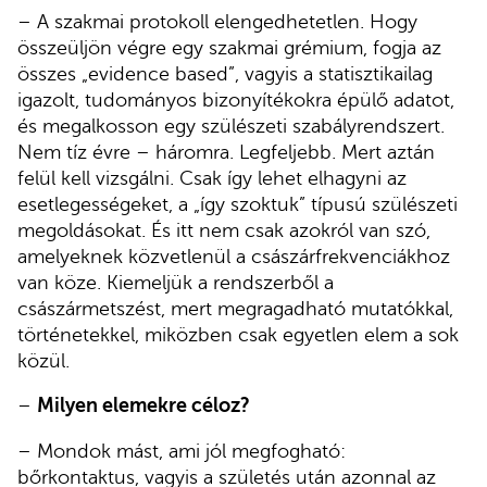
– A szakmai protokoll elengedhetetlen. Hogy
összeüljön végre egy szakmai grémium, fogja az
összes „evidence based”, vagyis a statisztikailag
igazolt, tudományos bizonyítékokra épülő adatot,
és megalkosson egy szülészeti szabályrendszert.
Nem tíz évre – háromra. Legfeljebb. Mert aztán
felül kell vizsgálni. Csak így lehet elhagyni az
esetlegességeket, a „így szoktuk” típusú szülészeti
megoldásokat. És itt nem csak azokról van szó,
amelyeknek közvetlenül a császárfrekvenciákhoz
van köze. Kiemeljük a rendszerből a
császármetszést, mert megragadható mutatókkal,
történetekkel, miközben csak egyetlen elem a sok
közül.
–
Milyen elemekre céloz?
– Mondok mást, ami jól megfogható:
bőrkontaktus, vagyis a születés után azonnal az