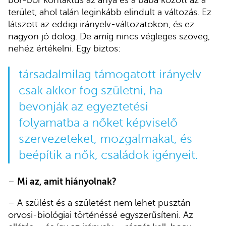
bőr-bőr kontaktus az anya és a baba között az a
terület, ahol talán leginkább elindult a változás. Ez
látszott az eddigi irányelv-változatokon, és ez
nagyon jó dolog. De amíg nincs végleges szöveg,
nehéz értékelni. Egy biztos:
társadalmilag támogatott irányelv
csak akkor fog születni, ha
bevonják az egyeztetési
folyamatba a nőket képviselő
szervezeteket, mozgalmakat, és
beépítik a nők, családok igényeit.
–
Mi az, amit hiányolnak?
– A szülést és a születést nem lehet pusztán
orvosi-biológiai történéssé egyszerűsíteni. Az