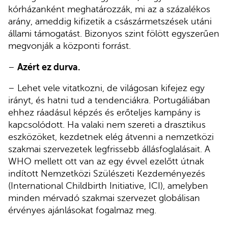
kórházanként meghatározzák, mi az a százalékos
arány, ameddig kifizetik a császármetszések utáni
állami támogatást. Bizonyos szint fölött egyszerűen
megvonják a központi forrást.
–
Azért ez durva.
– Lehet vele vitatkozni, de világosan kifejez egy
irányt, és hatni tud a tendenciákra. Portugáliában
ehhez ráadásul képzés és erőteljes kampány is
kapcsolódott. Ha valaki nem szereti a drasztikus
eszközöket, kezdetnek elég átvenni a nemzetközi
szakmai szervezetek legfrissebb állásfoglalásait. A
WHO mellett ott van az egy évvel ezelőtt útnak
indított Nemzetközi Szülészeti Kezdeményezés
(International Childbirth Initiative, ICI), amelyben
minden mérvadó szakmai szervezet globálisan
érvényes ajánlásokat fogalmaz meg.