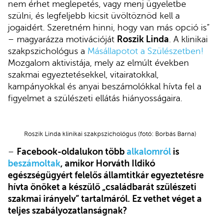
nem érhet meglepetés, vagy menj ügyeletbe
szülni, és legfeljebb kicsit üvöltöznöd kell a
jogaidért. Szeretném hinni, hogy van más opció is”
– magyarázza motivációját
Roszik Linda
. A klinikai
szakpszichológus a
Másállapotot a Szülészetben!
Mozgalom aktivistája, mely az elmúlt években
szakmai egyeztetésekkel, vitairatokkal,
kampányokkal és anyai beszámolókkal hívta fel a
figyelmet a szülészeti ellátás hiányosságaira.
Roszik Linda klinikai szakpszichológus (fotó: Borbás Barna)
–
Facebook-oldalukon több
alkalomról
is
beszámoltak
, amikor Horváth Ildikó
egészségügyért felelős államtitkár egyeztetésre
hívta önöket a készülő „családbarát szülészeti
szakmai irányelv” tartalmáról. Ez vethet véget a
teljes szabályozatlanságnak?