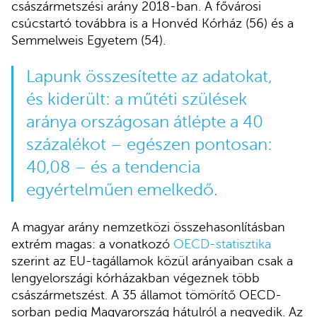
császármetszési arány 2018-ban. A fővárosi
csúcstartó továbbra is a Honvéd Kórház (56) és a
Semmelweis Egyetem (54).
Lapunk összesítette az adatokat,
és kiderült: a műtéti szülések
aránya országosan átlépte a 40
százalékot – egészen pontosan:
40,08 – és a tendencia
egyértelműen emelkedő.
A magyar arány nemzetközi összehasonlításban
extrém magas: a vonatkozó
OECD-statisztika
szerint az EU-tagállamok közül arányaiban csak a
lengyelországi kórházakban végeznek több
császármetszést. A 35 államot tömörítő OECD-
sorban pedig Magyarország hátulról a negyedik. Az