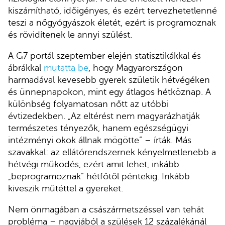
kiszámítható, időigényes, és ezért tervezhetetlenné
teszi a nőgyógyászok életét, ezért is programoznak
és rövidítenek le annyi szülést.
A G7 portál szeptember elején statisztikákkal és
ábrákkal
mutatta be
, hogy Magyarországon
harmadával kevesebb gyerek születik hétvégéken
és ünnepnapokon, mint egy átlagos hétköznap. A
különbség folyamatosan nőtt az utóbbi
évtizedekben. „Az eltérést nem magyarázhatják
természetes tényezők, hanem egészségügyi
intézményi okok állnak mögötte” – írták. Más
szavakkal: az ellátórendszernek kényelmetlenebb a
hétvégi működés, ezért amit lehet, inkább
„beprogramoznak” hétfőtől péntekig. Inkább
kiveszik műtéttel a gyereket.
Nem önmagában a császármetszéssel van tehát
probléma – nagyjából a szülések 12 százalékánál