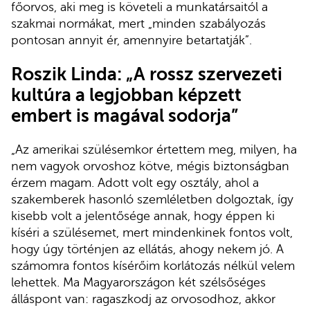
főorvos, aki meg is követeli a munkatársaitól a
szakmai normákat, mert „minden szabályozás
pontosan annyit ér, amennyire betartatják”.
Roszik Linda: „A rossz szervezeti
kultúra a legjobban képzett
embert is magával sodorja”
„Az amerikai szülésemkor értettem meg, milyen, ha
nem vagyok orvoshoz kötve, mégis biztonságban
érzem magam. Adott volt egy osztály, ahol a
szakemberek hasonló szemléletben dolgoztak, így
kisebb volt a jelentősége annak, hogy éppen ki
kíséri a szülésemet, mert mindenkinek fontos volt,
hogy úgy történjen az ellátás, ahogy nekem jó. A
számomra fontos kísérőim korlátozás nélkül velem
lehettek. Ma Magyarországon két szélsőséges
álláspont van: ragaszkodj az orvosodhoz, akkor