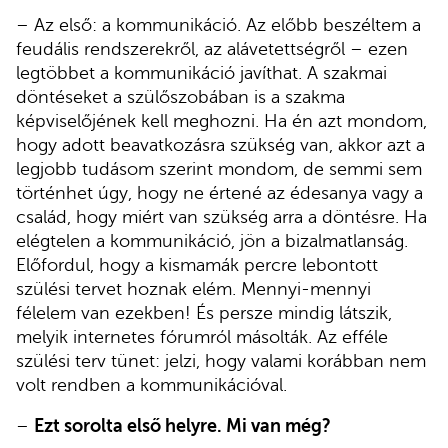
– Az első: a kommunikáció. Az előbb beszéltem a
feudális rendszerekről, az alávetettségről – ezen
legtöbbet a kommunikáció javíthat. A szakmai
döntéseket a szülőszobában is a szakma
képviselőjének kell meghozni. Ha én azt mondom,
hogy adott beavatkozásra szükség van, akkor azt a
legjobb tudásom szerint mondom, de semmi sem
történhet úgy, hogy ne értené az édesanya vagy a
család, hogy miért van szükség arra a döntésre. Ha
elégtelen a kommunikáció, jön a bizalmatlanság.
Előfordul, hogy a kismamák percre lebontott
szülési tervet hoznak elém. Mennyi-mennyi
félelem van ezekben! És persze mindig látszik,
melyik internetes fórumról másolták. Az efféle
szülési terv tünet: jelzi, hogy valami korábban nem
volt rendben a kommunikációval.
–
Ezt sorolta első helyre. Mi van még?