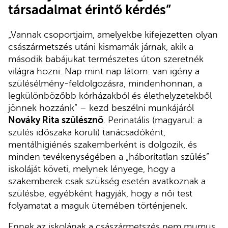
társadalmat érintő kérdés”
„Vannak csoportjaim, amelyekbe kifejezetten olyan
császármetszés utáni kismamák járnak, akik a
második babájukat természetes úton szeretnék
világra hozni. Nap mint nap látom: van igény a
szülésélmény-feldolgozásra, mindenhonnan, a
legkülönbözőbb kórházakból és élethelyzetekből
jönnek hozzánk” – kezd beszélni munkájáról
Nováky Rita szülésznő
. Perinatális (magyarul: a
szülés időszaka körüli) tanácsadóként,
mentálhigiénés szakemberként is dolgozik, és
minden tevékenységében a „háborítatlan szülés”
iskoláját követi, melynek lényege, hogy a
szakemberek csak szükség esetén avatkoznak a
szülésbe, egyébként hagyják, hogy a női test
folyamatat a maguk ütemében történjenek.
Ennek az iskolának a császármetszés nem mumus,