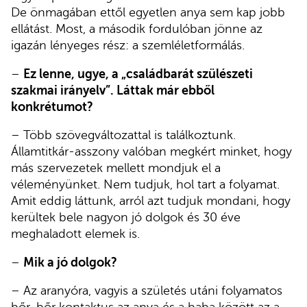
De önmagában ettől egyetlen anya sem kap jobb
ellátást. Most, a második fordulóban jönne az
igazán lényeges rész: a szemléletformálás.
–
Ez lenne, ugye, a „családbarát szülészeti
szakmai irányelv”. Láttak már ebből
konkrétumot?
– Több szövegváltozattal is találkoztunk.
Államtitkár-asszony valóban megkért minket, hogy
más szervezetek mellett mondjuk el a
véleményünket. Nem tudjuk, hol tart a folyamat.
Amit eddig láttunk, arról azt tudjuk mondani, hogy
kerültek bele nagyon jó dolgok és 30 éve
meghaladott elemek is.
–
Mik a jó dolgok?
– Az aranyóra, vagyis a születés utáni folyamatos