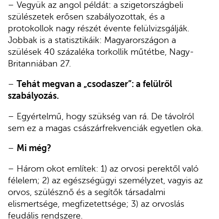
– Vegyük az angol példát: a szigetországbeli
szülészetek erősen szabályozottak, és a
protokollok nagy részét évente felülvizsgálják.
Jobbak is a statisztikáik: Magyarországon a
szülések 40 százaléka torkollik műtétbe, Nagy-
Britanniában 27.
–
Tehát megvan a „csodaszer”: a felülről
szabályozás.
– Egyértelmű, hogy szükség van rá. De távolról
sem ez a magas császárfrekvenciák egyetlen oka.
–
Mi még?
– Három okot említek: 1) az orvosi perektől való
félelem; 2) az egészségügyi személyzet, vagyis az
orvos, szülésznő és a segítők társadalmi
elismertsége, megfizetettsége; 3) az orvoslás
feudális rendszere.