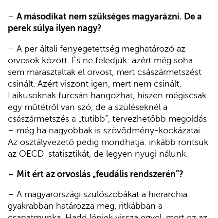
–
A másodikat nem szükséges magyarázni. De a
perek súlya ilyen nagy?
– A per általi fenyegetettség meghatározó az
orvosok között. És ne feledjük: azért még soha
sem marasztaltak el orvost, mert császármetszést
csinált. Azért viszont igen, mert nem csinált.
Laikusoknak furcsán hangozhat, hiszen mégiscsak
egy műtétről van szó, de a szüléseknél a
császármetszés a „tutibb”, tervezhetőbb megoldás
– még ha nagyobbak is szövődmény-kockázatai.
Az osztályvezető pedig mondhatja: inkább rontsuk
az OECD-statisztikát, de legyen nyugi nálunk.
–
Mit ért az orvoslás „feudális rendszerén”?
– A magyarországi szülőszobákat a hierarchia
gyakrabban határozza meg, ritkábban a
csapatmunka. Hadd lépjek vissza egyel, mert ez az