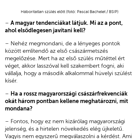
Háborítatlan szülés előtt (fotó: Pascal Bachelet / BSIP)
–
A magyar tendenciákat látjuk. Mi az a pont,
ahol elsődlegesen javítani kell?
– Nehéz megmondani, de a lényeges pontok
között említendő az első császármetszés
megelőzése. Mert ha az első szülés műtéttel ért
véget, akkor lasszóval kell szakembert fogni, aki
vállalja, hogy a második alkalommal hüvelyi szülést
kísér.
–
Ha a rossz magyarországi császárfrekvenciák
okát három pontban kellene meghatározni, mit
mondana?
– Fontos, hogy ez nem kizárólag magyarországi
jelenség, és a hirtelen növekedés elég újkeletű.
Vagyis nem egyszerű megválaszolni a kérdést. Ami