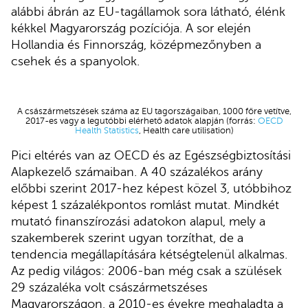
alábbi ábrán az EU-tagállamok sora látható, élénk
kékkel Magyarország pozíciója. A sor elején
Hollandia és Finnország, középmezőnyben a
csehek és a spanyolok.
A császármetszések száma az EU tagországaiban, 1000 főre vetítve,
2017-es vagy a legutóbbi elérhető adatok alapján (forrás:
OECD
Health Statistics
, Health care utilisation)
Pici eltérés van az OECD és az Egészségbiztosítási
Alapkezelő számaiban. A 40 százalékos arány
előbbi szerint 2017-hez képest közel 3, utóbbihoz
képest 1 százalékpontos romlást mutat. Mindkét
mutató finanszírozási adatokon alapul, mely a
szakemberek szerint ugyan torzíthat, de a
tendencia megállapítására kétségtelenül alkalmas.
Az pedig világos: 2006-ban még csak a szülések
29 százaléka volt császármetszéses
Magyarországon, a 2010-es évekre meghaladta a