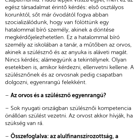
egész társadalmat érintő kérdés: első osztályos
korunktól, sőt már óvodától fogva abban
szocializálódunk, hogy van fölöttünk egy
hatalommal bíró személy, akinek a döntése
megkérdőjelezhetetlen. Ez a hatalommal bíró
személy az iskolában a tanár, a műtőben az orvos,
akinek a szülésznő és az anyuka is aláveti magát.
Nincs kérdés; alámegyünk a tekintélynek. Olyan
esetekben is, amikor kérdezni, ellenvetni kellene. A
szülésznőnek és az orvosnak pedig csapatban
dolgozni, egyenrangú felekként.
–
Az orvos és a szülésznő egyenrangú?
– Sok nyugati országban szülésznői kompetencia
önállóan szülést vezetni. Az orvost akkor hívják, ha
szükség van rá.
–
Összefoglalva: az alulfinanszírozottság, a