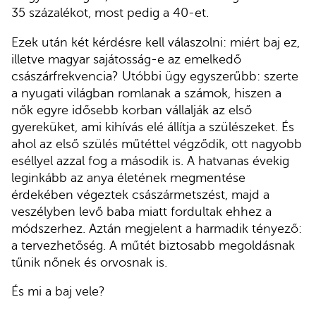
35 százalékot, most pedig a 40-et.
Ezek után két kérdésre kell válaszolni: miért baj ez,
illetve magyar sajátosság-e az emelkedő
császárfrekvencia? Utóbbi ügy egyszerűbb: szerte
a nyugati világban romlanak a számok, hiszen a
nők egyre idősebb korban vállalják az első
gyereküket, ami kihívás elé állítja a szülészeket. És
ahol az első szülés műtéttel végződik, ott nagyobb
eséllyel azzal fog a második is. A hatvanas évekig
leginkább az anya életének megmentése
érdekében végeztek császármetszést, majd a
veszélyben levő baba miatt fordultak ehhez a
módszerhez. Aztán megjelent a harmadik tényező:
a tervezhetőség. A műtét biztosabb megoldásnak
tűnik nőnek és orvosnak is.
És mi a baj vele?