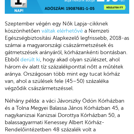
Szeptember végén egy Nők Lapja-cikknek
köszönhetően
váltak elérhetővé
a Nemzeti
Egészségbiztosítási Alapkezelő legfrissebb, 2018-as
számai a magyarországi császármetszések és
gátmetszések arányáról, kórházankénti bontásban.
Ebből
derült ki
, hogy akad olyan szülészet, ahol
három év alatt tíz százalékponttal nőtt a műtétek
aránya. Országosan több mint egy tucat kórház
van, ahol a szülések fele (45–50) százaléka
végződik császármetszéssel.
Néhány példa: a váci Jávorszky Ödön Kórházban
és a Tolna Megyei Balassa János Kórházban 45, a
nagykanizsai Kanizsai Dorottya Kórházban 50, a
balassagyarmati Kenessey Albert Kórház-
Rendelőintézetben 48 százalék volt a