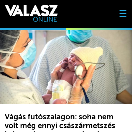
☰
Vágás futószalagon: soha nem
volt még ennyi császármetszés