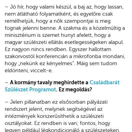
– Jó hír, hogy valami készül, a baj az, hogy lassan,
nem átlátható folyamatként, és egyelőre csak
remélhetjük, hogy a nők szempontjai is meg
fognak jelenni benne. A szakma és a közelmúltig a
minisztérium is szemet hunyt afelett, hogy a
magyar szülészeti ellátás esetlegességeken alapul.
Ez nagyon nincs rendben. Egyszer hallottam
szakorvostól konferencián a mikrofonba mondani,
hogy „nekünk ez kényelmes”. Máig sem tudom
eldönteni, viccelt-e.
–
A kormány tavaly meghirdette a
Családbarát
Szülészet Programot
. Ez megoldás?
– Jelen pillanatban ez elsősorban pályázati
rendszert jelent, melynek segítségével az
intézmények korszerűsíthetik a szülészeti
osztályokat. Ez rendben is van; fontos, hogy
legyen például légkondicionáló a szülészeteken.