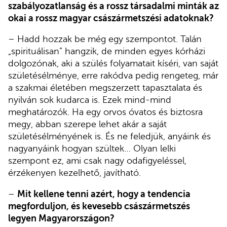
szabályozatlanság és a rossz társadalmi minták az
okai a rossz magyar császármetszési adatoknak?
– Hadd hozzak be még egy szempontot. Talán
„spirituálisan” hangzik, de minden egyes kórházi
dolgozónak, aki a szülés folyamatait kíséri, van saját
születésélménye, erre rakódva pedig rengeteg, már
a szakmai életében megszerzett tapasztalata és
nyilván sok kudarca is. Ezek mind-mind
meghatározók. Ha egy orvos óvatos és biztosra
megy, abban szerepe lehet akár a saját
születésélményének is. És ne feledjük, anyáink és
nagyanyáink hogyan szültek… Olyan lelki
szempont ez, ami csak nagy odafigyeléssel,
érzékenyen kezelhető, javítható.
–
Mit kellene tenni azért, hogy a tendencia
megforduljon, és kevesebb császármetszés
legyen Magyarországon?