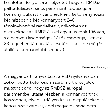
taszította. Bonyolítja a helyzetet, hogy az RMDSZ
pálfordulásával sincs parlamenti többsége a
kormány bukását kívánó erőknek. (A törvényhozás
két házában a két kormánypárt 240
törvényhozóval rendelkezik, miközben az
ellenzéknek az RMDSZ-szel együtt is csak 196 van,
s a nemzeti kisebbségek 17 fős csoportja, illetve a
28 független támogatása esetén is kellene még 9
átálló új kormánytöbbséghez.)
Kelemen Hunor, a
A magyar párt irányváltását a PSD nyilvánvalóan
zokon vette, különösen azért, mert erős jelek
mutatnak arra, hogy az RMDSZ európai
parlamentbe jutását részben a kormánypártnak
köszönheti; olyan, Erdélyen kívüli településeken is
kapott szavazatokat, ahol magyarok soha nem