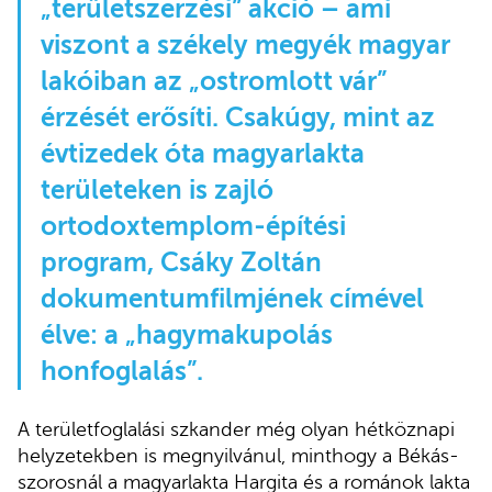
„területszerzési” akció – ami
viszont a székely megyék magyar
lakóiban az „ostromlott vár”
érzését erősíti. Csakúgy, mint az
évtizedek óta magyarlakta
területeken is zajló
ortodoxtemplom-építési
program, Csáky Zoltán
dokumentumfilmjének címével
élve: a „hagymakupolás
honfoglalás”.
A területfoglalási szkander még olyan hétköznapi
helyzetekben is megnyilvánul, minthogy a Békás-
szorosnál a magyarlakta Hargita és a románok lakta