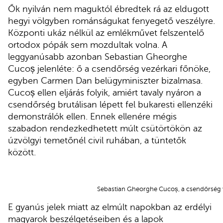
Ők nyilván nem maguktól ébredtek rá az eldugott
hegyi völgyben románságukat fenyegető veszélyre.
Központi ukáz nélkül az emlékművet felszentelő
ortodox pópák sem mozdultak volna. A
leggyanúsabb azonban Sebastian Gheorghe
Cucoș jelenléte: ő a csendőrség vezérkari főnöke,
egyben Carmen Dan belügyminiszter bizalmasa.
Cucoș ellen eljárás folyik, amiért tavaly nyáron a
csendőrség brutálisan lépett fel bukaresti ellenzéki
demonstrálók ellen. Ennek ellenére mégis
szabadon rendezkedhetett múlt csütörtökön az
úzvölgyi temetőnél civil ruhában, a tüntetők
között.
Sebastian Gheorghe Cucoș, a csendőrség vez
E gyanús jelek miatt az elmúlt napokban az erdélyi
magyarok beszélgetéseiben és a lapok