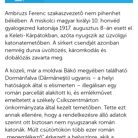
Ambruzs Ferenc szakaszvezető nem pihenhet
békében. A miskolci magyar királyi 10. honvéd
gyalogezred katonája 1917. augusztus 8-án esett el
a Keleti-Kárpátokban, azóta nyugszik az úzvölgyi
katonatemetőben. A sírkert csendjét azonban
nemrég durva üvöltözés, káromkodás és
dobálózás zavarta meg.
A közeli, már a moldvai Bákó megyében található
Dormánfalva (Dărmănești) ugyanis – a helyi
hatóságok által is elismerten – illegálisan egy
román parcellát alakított ki, és emlékművet
emeltetett a székely Csíkszentmárton
önkormányzata által kezelt temetőben. Tette ezt
annak ellenére, hogy a rendelkezésre álló adatok
szerint ott biztosan nem nyugszanak román
katonák. Múlt csütörtökön több ezer román
„megemlékező” érkezett a helyszínre, akik a