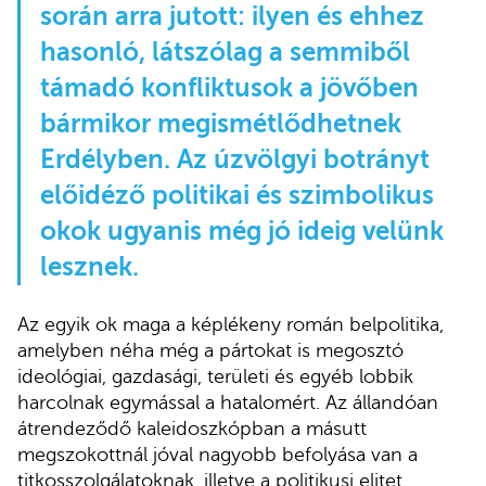
során arra jutott: ilyen és ehhez
hasonló, látszólag a semmiből
támadó konfliktusok a jövőben
bármikor megismétlődhetnek
Erdélyben. Az úzvölgyi botrányt
előidéző politikai és szimbolikus
okok ugyanis még jó ideig velünk
lesznek.
Az egyik ok maga a képlékeny román belpolitika,
amelyben néha még a pártokat is megosztó
ideológiai, gazdasági, területi és egyéb lobbik
harcolnak egymással a hatalomért. Az állandóan
átrendeződő kaleidoszkópban a másutt
megszokottnál jóval nagyobb befolyása van a
titkosszolgálatoknak, illetve a politikusi elitet