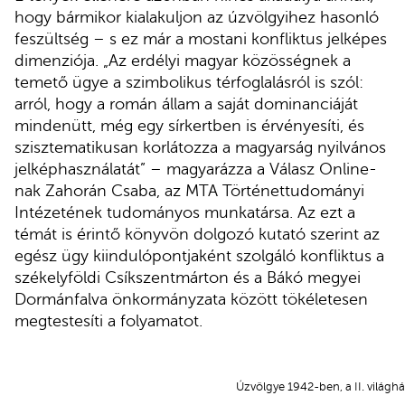
hogy bármikor kialakuljon az úzvölgyihez hasonló
feszültség – s ez már a mostani konfliktus jelképes
dimenziója. „Az erdélyi magyar közösségnek a
temető ügye a szimbolikus térfoglalásról is szól:
arról, hogy a román állam a saját dominanciáját
mindenütt, még egy sírkertben is érvényesíti, és
szisztematikusan korlátozza a magyarság nyilvános
jelképhasználatát” – magyarázza a Válasz Online-
nak Zahorán Csaba, az MTA Történettudományi
Intézetének tudományos munkatársa. Az ezt a
témát is érintő könyvön dolgozó kutató szerint az
egész ügy kiindulópontjaként szolgáló konfliktus a
székelyföldi Csíkszentmárton és a Bákó megyei
Dormánfalva önkormányzata között tökéletesen
megtestesíti a folyamatot.
Úzvölgye 1942-ben, a II. világhá