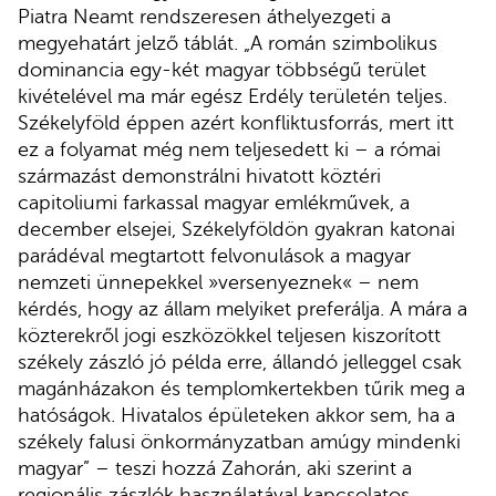
Piatra Neamt rendszeresen áthelyezgeti a
megyehatárt jelző táblát. „A román szimbolikus
dominancia egy-két magyar többségű terület
kivételével ma már egész Erdély területén teljes.
Székelyföld éppen azért konfliktusforrás, mert itt
ez a folyamat még nem teljesedett ki – a római
származást demonstrálni hivatott köztéri
capitoliumi farkassal magyar emlékművek, a
december elsejei, Székelyföldön gyakran katonai
parádéval megtartott felvonulások a magyar
nemzeti ünnepekkel »versenyeznek« – nem
kérdés, hogy az állam melyiket preferálja. A mára a
közterekről jogi eszközökkel teljesen kiszorított
székely zászló jó példa erre, állandó jelleggel csak
magánházakon és templomkertekben tűrik meg a
hatóságok. Hivatalos épületeken akkor sem, ha a
székely falusi önkormányzatban amúgy mindenki
magyar” – teszi hozzá Zahorán, aki szerint a
regionális zászlók használatával kapcsolatos