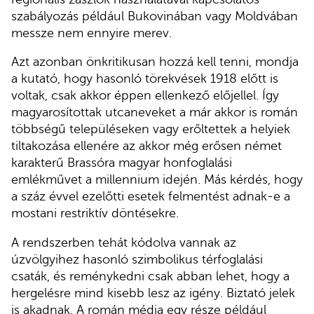
szabályozás például Bukovinában vagy Moldvában
messze nem ennyire merev.
Azt azonban önkritikusan hozzá kell tenni, mondja
a kutató, hogy hasonló törekvések 1918 előtt is
voltak, csak akkor éppen ellenkező előjellel. Így
magyarosítottak utcaneveket a már akkor is román
többségű településeken vagy erőltettek a helyiek
tiltakozása ellenére az akkor még erősen német
karakterű Brassóra magyar honfoglalási
emlékművet a millennium idején. Más kérdés, hogy
a száz évvel ezelőtti esetek felmentést adnak-e a
mostani restriktív döntésekre.
A rendszerben tehát kódolva vannak az
úzvölgyihez hasonló szimbolikus térfoglalási
csaták, és reménykedni csak abban lehet, hogy a
hergelésre mind kisebb lesz az igény. Biztató jelek
is akadnak. A román média egy része például