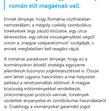
román elit magáénak vall.
Ennek lényege, hogy Románia oszthatatlan
nemzetállam, a mégoly csekély szimbolikus
törekvések (egy zászló kitűzése, egy utca
elnevezése, egy iskola visszaigénylése) végső
soron a „magyar szeparatizmust” szolgálják, s
ennek megfelelően kell reagálni rájuk.
A romániai paradoxon lényege, hogy ez a
kormányokon átívelő stratégia egyszerre
jelentkezik bizonyos jogkiterjesztéssel is. Össze
sem lehet ugyanis hasonlítani a mai helyzetet
például a rendszerváltás előttivel. A magyar
közösség intézményekkel rendelkezik,
önkormányzati pozíciói vannak, törvények
születtek anyanyelve és szimbólumai használatáról
is. Csakhogy a vívmányokat garantáló jogot