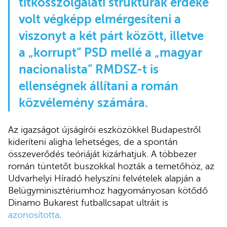
titkosszolgálati struktúrák érdeke
volt végképp elmérgesíteni a
viszonyt a két párt között, illetve
a „korrupt” PSD mellé a „magyar
nacionalista” RMDSZ-t is
ellenségnek állítani a román
közvélemény számára.
Az igazságot újságírói eszközökkel Budapestről
kideríteni aligha lehetséges, de a spontán
összeverődés teóriáját kizárhatjuk. A többezer
román tüntetőt buszokkal hozták a temetőhöz, az
Udvarhelyi Híradó helyszíni felvételek alapján a
Belügyminisztériumhoz hagyományosan kötődő
Dinamo Bukarest futballcsapat ultráit is
azonosította
.