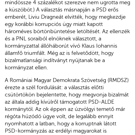
mindössze 4 százalékot szerezve nem ugrotta meg
a küszöböt.) A választás másnapján a PSD erős
emberét, Liviu Dragneát elvitték, hogy megkezdje
egy korábbi korrupciós ügy miatt kapott
hároméves börtönbüntetése letöltését. Az ellenzék
és a PNL soraiból elnöknek választott, a
kormányzattal állóháborút vívó Klaus Iohannis
államfő triumfált. Még az is felvetődött, hogy
bizalmatlansági indítványt nyújtanak be a
kormányzat ellen.
A Romániai Magyar Demokrata Szövetség (RMDSZ)
érezte a szél fordulását: a választás előtti
csütörtökön bejelentette, hogy megvonja bizalmát
az általa addig kívülről támogatott PSD-ALDE
kormánytól. Az ok éppen az úzvölgyi temető már
régóta húzódó ügye volt, de legalább ennyit
nyomhatott a latban, hogy a korruptnak látott
PSD-kormányzás az erdélyi magyarokat is