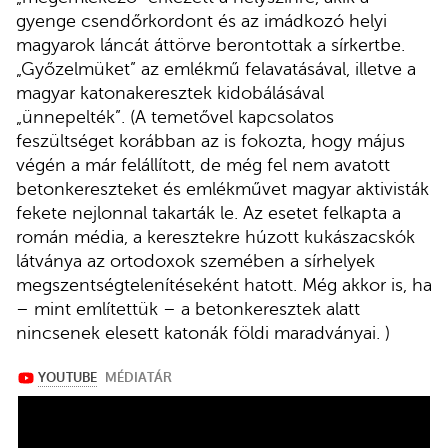
gyenge csendőrkordont és az imádkozó helyi
magyarok láncát áttörve berontottak a sírkertbe.
„Győzelmüket” az emlékmű felavatásával, illetve a
magyar katonakeresztek kidobálásával
„ünnepelték”. (A temetővel kapcsolatos
feszültséget korábban az is fokozta, hogy május
végén a már felállított, de még fel nem avatott
betonkereszteket és emlékművet magyar aktivisták
fekete nejlonnal takarták le. Az esetet felkapta a
román média, a keresztekre húzott kukászacskók
látványa az ortodoxok szemében a sírhelyek
megszentségtelenítéseként hatott. Még akkor is, ha
– mint említettük – a betonkeresztek alatt
nincsenek elesett katonák földi maradványai. )