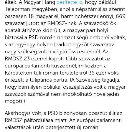
éltek. A Magyar Hang
derítette ki
, hogy például
Teleorman megyében, ahol a népszámlálás szerint
összesen 18 magyar él, harminchétszer ennyi, 669
szavazat jutott az RMDSZ-nek. A szavazókörök
adatait átnézve kiderült, a magyar párt helyi
biztosai a PSD román nemzetiségű emberei voltak,
s az egy-egy helyen leadott egy-öt szavazatra
nagy szükség volt a végső összesítésnél. Az
RMDSZ 23 ezerrel kapott több szavazatot az
európai parlamenti küszöbnél, miközben a
Kárpátokon túli román területekről 35 ezer voks
érkezett a tulipános pártra. (A Szövetség tagadja,
hogy bármilyen politikai összejátszás volt a magyar
szavazók számával nem indokolható növekedés
mögött.)
Akárhogyis volt, a PSD bizonyosan bosszút állt az
RMDSZ pálfordulása miatt. Az európai parlamenti
választások után beterjesztett új román