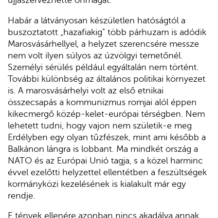
újjászervezhette önmagát.
Habár a látványosan készületlen hatóságtól a
buszoztatott „hazafiakig” több párhuzam is adódik
Marosvásárhellyel, a helyzet szerencsére messze
nem volt ilyen súlyos az úzvölgyi temetőnél.
Személyi sérülés például egyáltalán nem történt.
További különbség az általános politikai környezet
is. A marosvásárhelyi volt az első etnikai
összecsapás a kommunizmus romjai alól éppen
kikecmergő közép-kelet-európai térségben. Nem
lehetett tudni, hogy vajon nem születik-e meg
Erdélyben egy olyan tűzfészek, mint ami később a
Balkánon lángra is lobbant. Ma mindkét ország a
NATO és az Európai Unió tagja, s a közel harminc
évvel ezelőtti helyzettel ellentétben a feszültségek
kormányközi kezelésének is kialakult már egy
rendje.
E tények ellenére azonban nincs akadálya annak,