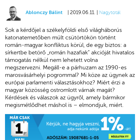
Ablonczy Bálint
| 2019.06.11. |
Nagytotál
Sok a kérdőjel a székelyföldi első világháborús
katonatemetőben múlt csütörtökön történt
román-magyar konfliktus körül, de egy biztos: a
sírkertbe betörő „román hazafiak” akcióját hivatalos
támogatás nélkül nem lehetett volna
megszervezni. Megáll-e a párhuzam az 1990-es
marosvásárhelyi pogrommal? Mi köze az ügynek az
európai parlamenti választásokhoz? Miért érzi a
magyar közösség ostromlott várnak magát?
Kérdések és válaszok az ügyről, amely bármikor
megismétlődhet máshol is – elmondjuk, miért.