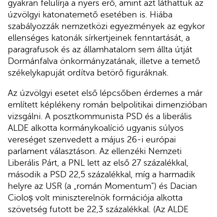
gyakran felülírja a nyers erő, amint azt láthattuk az
úzvölgyi katonatemető esetében is. Hiába
szabályozzák nemzetközi egyezmények az egykor
ellenséges katonák sírkertjeinek fenntartását, a
paragrafusok és az államhatalom sem állta útját
Dormánfalva önkormányzatának, illetve a temető
székelykapuját ordítva betörő figuráknak.
Az úzvölgyi esetet első lépcsőben érdemes a már
említett képlékeny román belpolitikai dimenzióban
vizsgálni. A posztkommunista PSD és a liberális
ALDE alkotta kormánykoalíció ugyanis súlyos
vereséget szenvedett a május 26-i európai
parlament választáson. Az ellenzéki Nemzeti
Liberális Párt, a PNL lett az első 27 százalékkal,
második a PSD 22,5 százalékkal, míg a harmadik
helyre az USR (a „román Momentum”) és Dacian
Cioloș volt miniszterelnök formációja alkotta
szövetség futott be 22,3 százalékkal. (Az ALDE