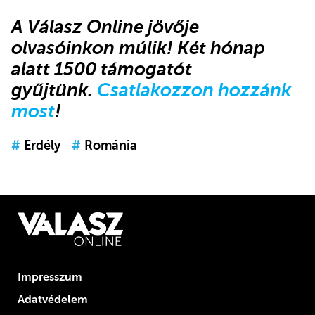
A Válasz Online jövője
olvasóinkon múlik! Két hónap
alatt 1500 támogatót
gyűjtünk.
Csatlakozzon hozzánk
most
!
#
Erdély
#
Románia
Impresszum
Adatvédelem