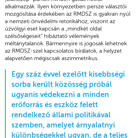
alkalmazzák. Ilyen környezetben persze választói
mozgósítása érdekében az RMDSZ is gyakran nyúl
a nemzeti önvédelmi retorikához, viszont az
úzvölgyi eset kapcsán a „mindkét oldal
szélsőségeseit” hibáztató vélemények
méltánytalanok. Bármennyire is jogosak lehetnek
az RMDSZ-szel kapcsolatos bírálatok, a helyzet
alapvetően mégiscsak aszimmetrikus.
Egy száz évvel ezelőtt kisebbségi
sorba került közösség próbál
ugyanis védekezni a minden
erőforrás és eszköz felett
rendelkező állami politikával
szemben, amelyet árnyalatnyi
különbségekkel ugyan, de a teljes