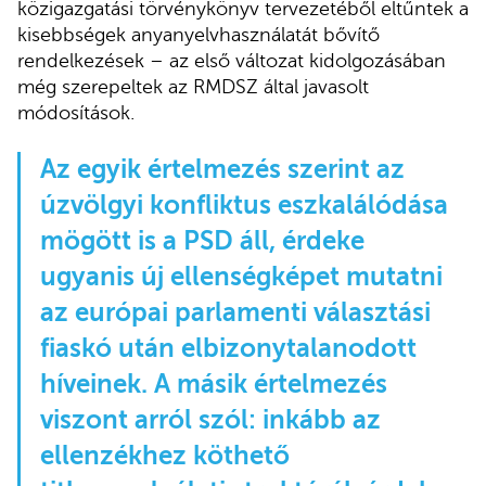
közigazgatási törvénykönyv tervezetéből eltűntek a
kisebbségek anyanyelvhasználatát bővítő
rendelkezések – az első változat kidolgozásában
még szerepeltek az RMDSZ által javasolt
módosítások.
Az egyik értelmezés szerint az
úzvölgyi konfliktus eszkalálódása
mögött is a PSD áll, érdeke
ugyanis új ellenségképet mutatni
az európai parlamenti választási
fiaskó után elbizonytalanodott
híveinek. A másik értelmezés
viszont arról szól: inkább az
ellenzékhez köthető