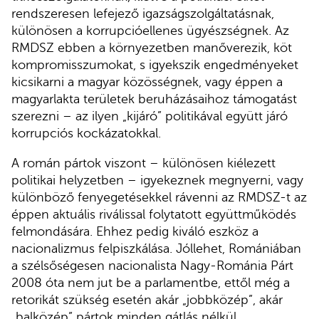
rendszeresen lefejező igazságszolgáltatásnak,
különösen a korrupcióellenes ügyészségnek. Az
RMDSZ ebben a környezetben manőverezik, köt
kompromisszumokat, s igyekszik engedményeket
kicsikarni a magyar közösségnek, vagy éppen a
magyarlakta területek beruházásaihoz támogatást
szerezni – az ilyen „kijáró” politikával együtt járó
korrupciós kockázatokkal.
A román pártok viszont – különösen kiélezett
politikai helyzetben – igyekeznek megnyerni, vagy
különböző fenyegetésekkel rávenni az RMDSZ-t az
éppen aktuális riválissal folytatott együttműködés
felmondására. Ehhez pedig kiváló eszköz a
nacionalizmus felpiszkálása. Jóllehet, Romániában
a szélsőségesen nacionalista Nagy-Románia Párt
2008 óta nem jut be a parlamentbe, ettől még a
retorikát szükség esetén akár „jobbközép”, akár
„balközép” pártok minden gátlás nélkül