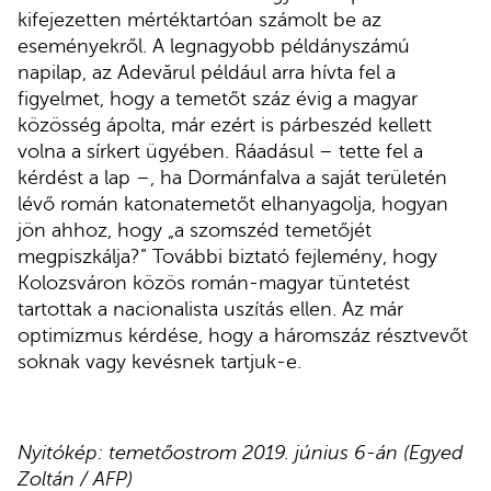
kifejezetten mértéktartóan számolt be az
eseményekről. A legnagyobb példányszámú
napilap, az Adevărul például arra hívta fel a
figyelmet, hogy a temetőt száz évig a magyar
közösség ápolta, már ezért is párbeszéd kellett
volna a sírkert ügyében. Ráadásul – tette fel a
kérdést a lap –, ha Dormánfalva a saját területén
lévő román katonatemetőt elhanyagolja, hogyan
jön ahhoz, hogy „a szomszéd temetőjét
megpiszkálja?” További biztató fejlemény, hogy
Kolozsváron közös román-magyar tüntetést
tartottak a nacionalista uszítás ellen. Az már
optimizmus kérdése, hogy a háromszáz résztvevőt
soknak vagy kevésnek tartjuk-e.
Nyitókép: temetőostrom 2019. június 6-án (Egyed
Zoltán / AFP)