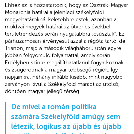
Ehhez az is hozzátartozik, hogy az Osztrák-Magyar
Monarchia határai a jelenlegi székelyföldi
megyehatároknál keletebbre estek, azonban a
moldvai megyék határai az ötvenes évekbeli
területrendezés során nyugatabbra „csúsztak”. Ez
párhuzamosan érvényesül azzal a régóta tartó, de
Trianon, majd a második világháború után egyre
jobban felgyorsuló folyamattal, amely során
Erdélyben szinte megállíthatatlanul fogyatkoznak
és zsugorodnak a magyar többségű régiók. Így
napjainkra, néhány inkább kisebb, mint nagyobb
zárványon kívül a Székelyföld maradt az utolsó,
döntően magyar jellegű térség.
De mivel a román politika
számára Székelyföld amúgy sem
létezik, logikus az újabb és újabb