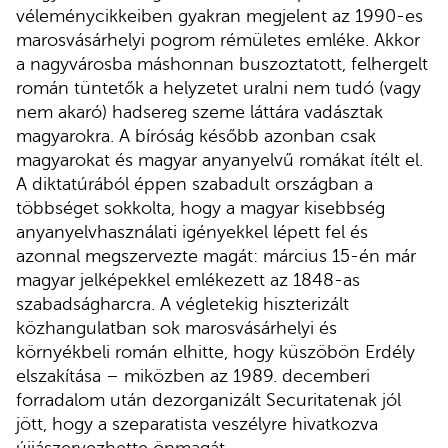
véleménycikkeiben gyakran megjelent az 1990-es
marosvásárhelyi pogrom rémületes emléke. Akkor
a nagyvárosba máshonnan buszoztatott, felhergelt
román tüntetők a helyzetet uralni nem tudó (vagy
nem akaró) hadsereg szeme láttára vadásztak
magyarokra. A bíróság később azonban csak
magyarokat és magyar anyanyelvű romákat ítélt el.
A diktatúrából éppen szabadult országban a
többséget sokkolta, hogy a magyar kisebbség
anyanyelvhasználati igényekkel lépett fel és
azonnal megszervezte magát: március 15-én már
magyar jelképekkel emlékezett az 1848-as
szabadságharcra. A végletekig hiszterizált
közhangulatban sok marosvásárhelyi és
környékbeli román elhitte, hogy küszöbön Erdély
elszakítása – miközben az 1989. decemberi
forradalom után dezorganizált Securitatenak jól
jött, hogy a szeparatista veszélyre hivatkozva