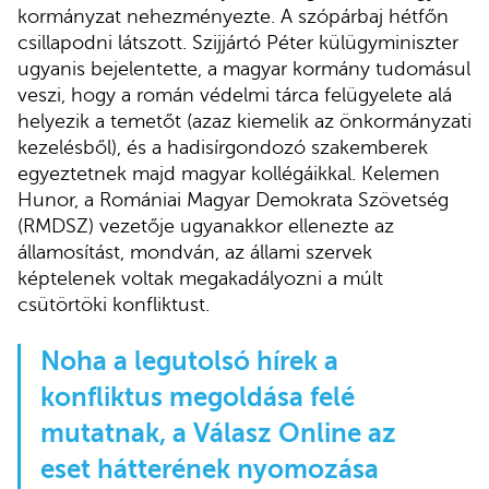
kormányzat nehezményezte. A szópárbaj hétfőn
csillapodni látszott. Szijjártó Péter külügyminiszter
ugyanis bejelentette, a magyar kormány tudomásul
veszi, hogy a román védelmi tárca felügyelete alá
helyezik a temetőt (azaz kiemelik az önkormányzati
kezelésből), és a hadisírgondozó szakemberek
egyeztetnek majd magyar kollégáikkal. Kelemen
Hunor, a Romániai Magyar Demokrata Szövetség
(RMDSZ) vezetője ugyanakkor ellenezte az
államosítást, mondván, az állami szervek
képtelenek voltak megakadályozni a múlt
csütörtöki konfliktust.
Noha a legutolsó hírek a
konfliktus megoldása felé
mutatnak, a Válasz Online az
eset hátterének nyomozása