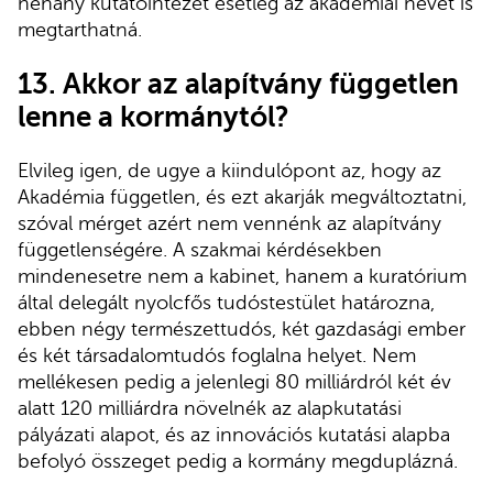
néhány kutatóintézet esetleg az akadémiai nevet is
megtarthatná.
13. Akkor az alapítvány független
lenne a kormánytól?
Elvileg igen, de ugye a kiindulópont az, hogy az
Akadémia független, és ezt akarják megváltoztatni,
szóval mérget azért nem vennénk az alapítvány
függetlenségére. A szakmai kérdésekben
mindenesetre nem a kabinet, hanem a kuratórium
által delegált nyolcfős tudóstestület határozna,
ebben négy természettudós, két gazdasági ember
és két társadalomtudós foglalna helyet. Nem
mellékesen pedig a jelenlegi 80 milliárdról két év
alatt 120 milliárdra növelnék az alapkutatási
pályázati alapot, és az innovációs kutatási alapba
befolyó összeget pedig a kormány megduplázná.