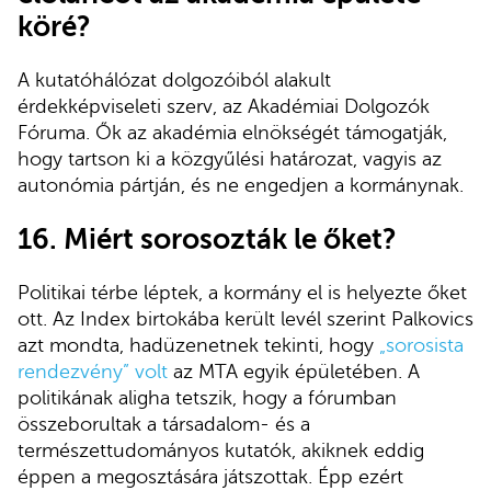
köré?
A kutatóhálózat dolgozóiból alakult
érdekképviseleti szerv, az Akadémiai Dolgozók
Fóruma. Ők az akadémia elnökségét támogatják,
hogy tartson ki a közgyűlési határozat, vagyis az
autonómia pártján, és ne engedjen a kormánynak.
16. Miért sorosozták le őket?
Politikai térbe léptek, a kormány el is helyezte őket
ott. Az Index birtokába került levél szerint Palkovics
azt mondta, hadüzenetnek tekinti, hogy
„sorosista
rendezvény” volt
az MTA egyik épületében. A
politikának aligha tetszik, hogy a fórumban
összeborultak a társadalom- és a
természettudományos kutatók, akiknek eddig
éppen a megosztására játszottak. Épp ezért