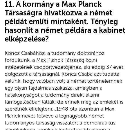
11. A kormány a Max Planck
Társaságra hivatkozva a német
példát említi mintaként. Tényleg
hasonlít a német példára a kabinet
elképzelése?
Koncz Csabához, a tudomány doktorához
fordultunk, a Max Planck Társaság kölni
intézetének csoportvezetőjéhez, aki eddig 37 évet
dolgozott a társaságnál. Koncz Csaba azt tudatta
velünk, hogy valóban volt a német történelemnek
egy olyan fájdalmas szakasza, amelyben a
hatékonyságot a tudomány direkt állami
támogatásában látták, de ennek még az emlékét is
szeretnék elfelejteni. „1948 óta azonban a Max
Planck nevet fölvéve a legnagyobb német
tudományos társaság visszatért a demokratikus
alapelvekhez, amelyek legfontosabb eleme a