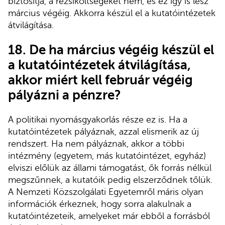
biztosítja, a rezsiköltségeket nem, és ez így is lesz
március végéig. Akkorra készül el a kutatóintézetek
átvilágítása.
18. De ha március végéig készül el
a kutatóintézetek átvilágítása,
akkor miért kell február végéig
pályázni a pénzre?
A politikai nyomásgyakorlás része ez is. Ha a
kutatóintézetek pályáznak, azzal elismerik az új
rendszert. Ha nem pályáznak, akkor a többi
intézmény (egyetem, más kutatóintézet, egyház)
elviszi előlük az állami támogatást, ők forrás nélkül
megszűnnek, a kutatóik pedig elszerződnek tőlük.
A Nemzeti Közszolgálati Egyetemről máris olyan
információk érkeznek, hogy sorra alakulnak a
kutatóintézeteik, amelyeket már ebből a forrásból