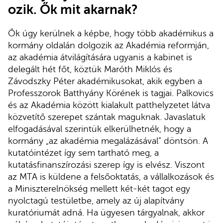
ozik. Ők mit akarnak?
Ők úgy kerülnek a képbe, hogy több akadémikus a
kormány oldalán dolgozik az Akadémia reformján,
az akadémia átvilágítására ugyanis a kabinet is
delegált hét főt, köztük Maróth Miklós és
Závodszky Péter akadémikusokat, akik egyben a
Professzorok Batthyány Körének is tagjai. Palkovics
és az Akadémia között kialakult patthelyzetet látva
közvetítő szerepet szántak maguknak. Javaslatuk
elfogadásával szerintük elkerülhetnék, hogy a
kormány „az akadémia megalázásával” döntsön. A
kutatóintézet így sem tartható meg, a
kutatásfinanszírozási szerep így is elvész. Viszont
az MTA is küldene a felsőoktatás, a vállalkozások és
a Miniszterelnökség mellett két-két tagot egy
nyolctagú testületbe, amely az új alapítvány
kuratóriumát adná. Ha ügyesen tárgyalnak, akkor