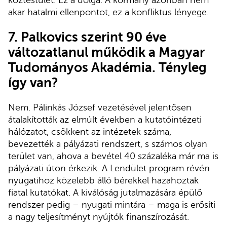
köztestület. Ez a dolga. A kormány azonban nem
akar hatalmi ellenpontot, ez a konfliktus lényege.
7. Palkovics szerint 90 éve
változatlanul működik a Magyar
Tudományos Akadémia. Tényleg
így van?
Nem. Pálinkás József vezetésével jelentősen
átalakították az elmúlt években a kutatóintézeti
hálózatot, csökkent az intézetek száma,
bevezették a pályázati rendszert, s számos olyan
terület van, ahova a bevétel 40 százaléka már ma is
pályázati úton érkezik. A Lendület program révén
nyugatihoz közelebb álló bérekkel hazahoztak
fiatal kutatókat. A kiválóság jutalmazására épülő
rendszer pedig – nyugati mintára – maga is erősíti
a nagy teljesítményt nyújtók finanszírozását.