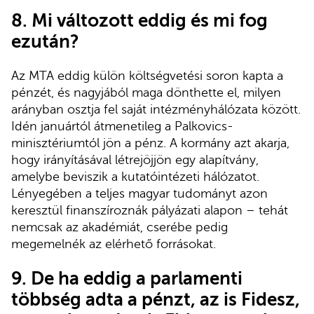
8. Mi változott eddig és mi fog
ezután?
Az MTA eddig külön költségvetési soron kapta a
pénzét, és nagyjából maga dönthette el, milyen
arányban osztja fel saját intézményhálózata között.
Idén januártól átmenetileg a Palkovics-
minisztériumtól jön a pénz. A kormány azt akarja,
hogy irányításával létrejöjjön egy alapítvány,
amelybe beviszik a kutatóintézeti hálózatot.
Lényegében a teljes magyar tudományt azon
keresztül finanszíroznák pályázati alapon – tehát
nemcsak az akadémiát, cserébe pedig
megemelnék az elérhető forrásokat.
9. De ha eddig a parlamenti
többség adta a pénzt, az is Fidesz,