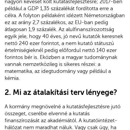
nagyon keveset költ kutatásfejlesztésre; 2017-ben
például a GDP 1,35 százalékát fordította erre a
célra. A folyton példaként idézett Németországban
ez az arány 2,7 százalékos, az EU-ban pedig
átlagosan 1,9 százalék. Az alulfinanszírozottság
egyik jele, hogy 40 éves, jó nevű kutatók keresnek
nettó 240 ezer forintot, a nem kutató státuszú
értelmiségieknél pedig előfordul nettó 140 ezer
forintos bér is. Eközben a magyar tudománynak
vannak nemzetközileg is sikeres részei: a
matematika, az idegtudomány vagy például a
kémia.
2. Mi az átalakítási terv lényege?
A kormány megnövelné a kutatásfejlesztésre jutó
összeget, cserébe elvenné a kutatás
finanszírozását az akadémiától. A kutatóintézet-
hálózat nem maradhat náluk. Vagy csak úgy, ha