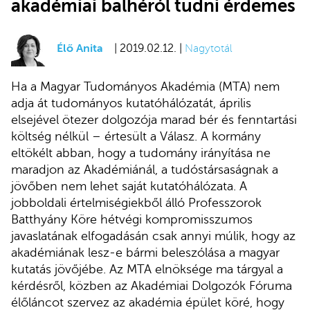
akadémiai balhéról tudni érdemes
Élő Anita
| 2019.02.12. |
Nagytotál
Ha a Magyar Tudományos Akadémia (MTA) nem
adja át tudományos kutatóhálózatát, április
elsejével ötezer dolgozója marad bér és fenntartási
költség nélkül – értesült a Válasz. A kormány
eltökélt abban, hogy a tudomány irányítása ne
maradjon az Akadémiánál, a tudóstársaságnak a
jövőben nem lehet saját kutatóhálózata. A
jobboldali értelmiségiekből álló Professzorok
Batthyány Köre hétvégi kompromisszumos
javaslatának elfogadásán csak annyi múlik, hogy az
akadémiának lesz-e bármi beleszólása a magyar
kutatás jövőjébe. Az MTA elnöksége ma tárgyal a
kérdésről, közben az Akadémiai Dolgozók Fóruma
élőláncot szervez az akadémia épület köré, hogy