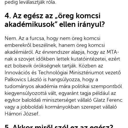
pedig leválasztják róla.
4. Az egész az „öreg komcsi
akadémikusok” ellen irányul?
Nem. Az a furcsa, hogy nem öreg komcsi
emberekről beszélnek, hanem öreg komcsi
akadémiáról. Az érvrendszer alapja, hogy az MTA-
nak a szovjet időkben lettek kutatóintézetei, ezért
ezt bolsevik örökségnek tartják. Közben az
Innovációs és Technológiai Minisztériumot vezető
Palkovics László is hangsúlyozza, hogy a
tudományos akadémia mára politikai szempontból
kiegyensúlyozottá vált, egyaránt tagja például az
egykor baloldali miniszterséget vállaló Glatz Ferenc
vagy a jobboldali kormányokban szerepet vállaló
Hámori József.
5. Akkor miről szól ez az egész?