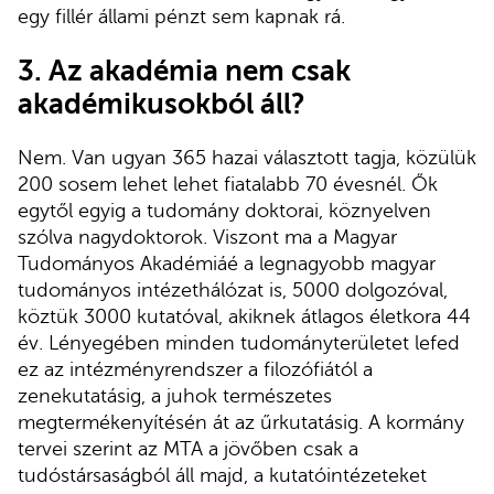
egy fillér állami pénzt sem kapnak rá.
3. Az akadémia nem csak
akadémikusokból áll?
Nem. Van ugyan 365 hazai választott tagja, közülük
200 sosem lehet lehet fiatalabb 70 évesnél. Ők
egytől egyig a tudomány doktorai, köznyelven
szólva nagydoktorok. Viszont ma a Magyar
Tudományos Akadémiáé a legnagyobb magyar
tudományos intézethálózat is, 5000 dolgozóval,
köztük 3000 kutatóval, akiknek átlagos életkora 44
év. Lényegében minden tudományterületet lefed
ez az intézményrendszer a filozófiától a
zenekutatásig, a juhok természetes
megtermékenyítésén át az űrkutatásig. A kormány
tervei szerint az MTA a jövőben csak a
tudóstársaságból áll majd, a kutatóintézeteket