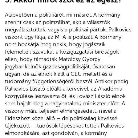
Alapvetően a politikáról, mi másról. A kormány
szerint csak az politizálhat, akit a választók
megválasztottak, vagyis a politikai pártok. Palkovics
viszont úgy látja, az MTA is politizál. A kormány
nem bocsátja meg nekik, hogy jogászaik
felemelték szavukat a közigazgatási bíróságok
ellen, hogy támadták Matolcsy György
jegybankelnök gazdaságpolitikáját, óvatosan
ugyan, de az elnök kiállt a CEU mellett és a
tudomány függetlenségéről beszél. Amikor pedig
Palkovics László előállt a terveivel, az Akadémia
közgyűlése leszavazta őt, és Lovász László elnök
sem hajolt meg a nagyhatalmú miniszter előtt. A
viszony mára teljesen elmérgesedett, mivel a
Fideszhez közel álló – de politikailag kevéssé
tájékozott – tudósok lépéseket tettek Palkovics
elmozdítására, azt gondolván, a kormány