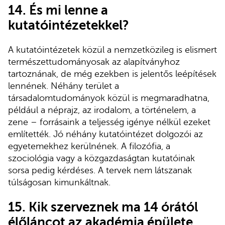
14. És mi lenne a
kutatóintézetekkel?
A kutatóintézetek közül a nemzetközileg is elismert
természettudományosak az alapítványhoz
tartoznának, de még ezekben is jelentős leépítések
lennének. Néhány terület a
társadalomtudományok közül is megmaradhatna,
például a néprajz, az irodalom, a történelem, a
zene – forrásaink a teljesség igénye nélkül ezeket
említették. Jó néhány kutatóintézet dolgozói az
egyetemekhez kerülnének. A filozófia, a
szociológia vagy a közgazdaságtan kutatóinak
sorsa pedig kérdéses. A tervek nem látszanak
túlságosan kimunkáltnak.
15. Kik szerveznek ma 14 órától
élőláncot az akadémia épülete