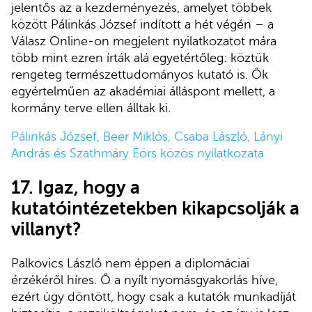
jelentős az a kezdeményezés, amelyet többek
között Pálinkás József indított a hét végén – a
Válasz Online-on megjelent nyilatkozatot mára
több mint ezren írták alá egyetértőleg: köztük
rengeteg természettudományos kutató is. Ők
egyértelműen az akadémiai álláspont mellett, a
kormány terve ellen álltak ki.
Pálinkás József, Beer Miklós, Csaba László, Lányi
András és Szathmáry Eörs közös nyilatkozata
17. Igaz, hogy a
kutatóintézetekben kikapcsolják a
villanyt?
Palkovics László nem éppen a diplomáciai
érzékéről híres. Ő a nyílt nyomásgyakorlás híve,
ezért úgy döntött, hogy csak a kutatók munkadíját