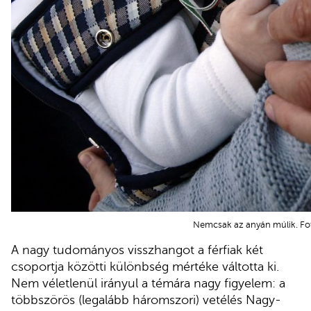
Nemcsak az anyán múlik. Fot
A nagy tudományos visszhangot a férfiak két
csoportja közötti különbség mértéke váltotta ki.
Nem véletlenül irányul a témára nagy figyelem: a
többszörös (legalább háromszori) vetélés Nagy-