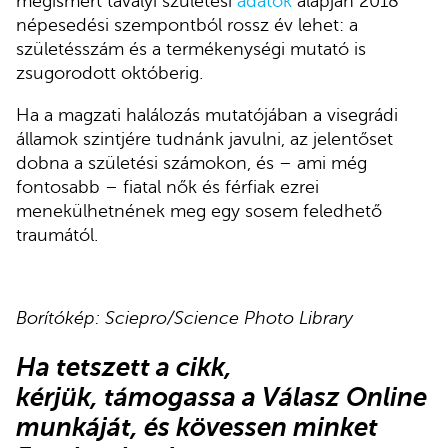
megismert tavalyi születési
adatok
alapján 2018
népesedési szempontból rossz év lehet: a
születésszám és a termékenységi mutató is
zsugorodott októberig.
Ha a magzati halálozás mutatójában a visegrádi
államok szintjére tudnánk javulni, az jelentőset
dobna a születési számokon, és – ami még
fontosabb – fiatal nők és férfiak ezrei
menekülhetnének meg egy sosem feledhető
traumától.
Borítókép: Sciepro/Science Photo Library
Ha tetszett a cikk,
kérjük,
támogassa a Válasz Online
munkáját
, és
kövessen minket