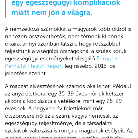
egy egészségügyi komplikációk
miatt nem jön a világra.
A nemzetközi számokkal a magyarok több okból is
nehezen összevethetők; nem térnénk ki ennek
okaira, annyi azonban látszik, hogy rosszabbul
teljesítünk a visegrádi országoknál a szülés körüli
egészségügyi eseményeket vizsgáló
European
Perinatal Health Report
legfrissebb, 2015-ös
jelentése szerint.
A magzat elvesztésének számos oka lehet. Például
az anya életkora, egy 35-39 éves nőnek kétszer
akkora a kockázata a vetélésre, mint egy 25-29
évesnek. A negyven év felettieknél már
ötszörösére nő ez a szám, vagyis nemcsak az
egészségügy teljesítménye, de a társadalmi
szokások változása is rontja a magzatok esélyeit. Az
okokat könyvtárnyi irodalom vizsgálja: fertőzést