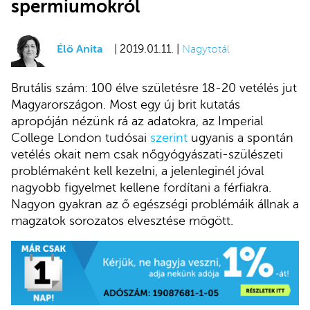
spermiumokról
Élő Anita
| 2019.01.11. |
Nagytotál
Brutális szám: 100 élve születésre 18-20 vetélés jut
Magyarországon. Most egy új brit kutatás
apropóján nézünk rá az adatokra, az Imperial
College London tudósai
szerint
ugyanis a spontán
vetélés okait nem csak nőgyógyászati-szülészeti
problémaként kell kezelni, a jelenleginél jóval
nagyobb figyelmet kellene fordítani a férfiakra.
Nagyon gyakran az ő egészségi problémáik állnak a
magzatok sorozatos elvesztése mögött.