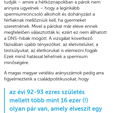
tudják – amire a hétköznapokban a párok nem
annyira ügyelnek – hogy a leginkább
spermiumroncsoló alkoholt és dohányzást a
férfiaknak mellőzniük kell, ha gyermeket
szeretnének. Mivel a párokat már eleve ennek
megfelelően választották ki, ezért ez nem állhatott
a DNS-hibák mögött. A vizsgálat következő
fázisában újabb tényezőket: az életvitelüket, a
testsúlyukat, az életkorukat is elemezni fogják.
Ezek mind hatással lehetnek a spermium
minőségére.
A magas magyar vetélési arányszámok pedig arra
figyelmeztetik a családpolitikusokat, hogy
az évi 92-93 ezres születés
mellett több mint 16 ezer (!)
olyan pár van, amely elveszít egy