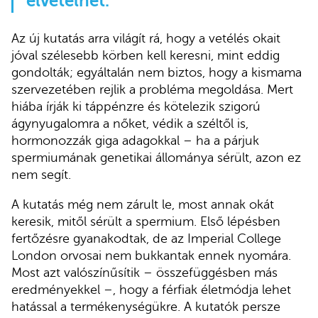
elvetélhet.
Az új kutatás arra világít rá, hogy a vetélés okait
jóval szélesebb körben kell keresni, mint eddig
gondolták; egyáltalán nem biztos, hogy a kismama
szervezetében rejlik a probléma megoldása. Mert
hiába írják ki táppénzre és kötelezik szigorú
ágynyugalomra a nőket, védik a széltől is,
hormonozzák giga adagokkal – ha a párjuk
spermiumának genetikai állománya sérült, azon ez
nem segít.
A kutatás még nem zárult le, most annak okát
keresik, mitől sérült a spermium. Első lépésben
fertőzésre gyanakodtak, de az Imperial College
London orvosai nem bukkantak ennek nyomára.
Most azt valószínűsítik – összefüggésben más
eredményekkel –, hogy a férfiak életmódja lehet
hatással a termékenységükre. A kutatók persze