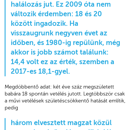
halálozás jut. Ez 2009 óta nem
változik érdemben: 18 és 20
között ingadozik. Ha
visszaugrunk negyven évet az
időben, és 1980-ig repülünk, még
akkor is jobb számot találunk:
14,4 volt ez az érték, szemben a
2017-es 18,1-gyel.
Megdöbbentő adat: két éve száz megszületett
babára 18 spontán vetélés jutott. Legtöbbször csak
a művi vetélések születéscsökkentő hatását említik,
pedig
három elvesztett magzat közül