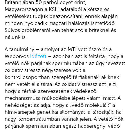
Britanniában 50 párból egyet érint,
Magyarországon a KSH adataiból a kétszeres
vetéléseket tudjuk beazonosítani, ennek alapján
minden nyolcadik magzati halálozás ismétlődő.
Súlyos problémáról van tehát szó a briteknél és
nálunk is.
A tanulmány – amelyet az MTI vett észre és a
Weborvos
idézett
– azonban azt is feltárta, hogy a
vetélő nők párjának spermiumában az úgynevezett
oxidatív stressz négyszerese volt a
kontrollcsoportban szereplő férfiakénak, akiknek
nem vetélt el a társa. Az oxidatív stressz azt jelzi,
hogy a férfiak szervezetének védekező
mechanizmusa működésbe lépett valami miatt. A
nehézséget az adja, hogy a „védő molekulák” a
hímivarsejtek genetikai állományát is károsítják, ha
nagy koncentrátumban vannak jelen. A vetélő nők
párjának spermiumában egész hadseregnyi védő