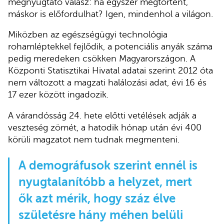
megnyugtató válasz: ha egyszer megtörtént,
máskor is előfordulhat? Igen, mindenhol a világon.
Miközben az egészségügyi technológia
rohamléptekkel fejlődik, a potenciális anyák száma
pedig meredeken csökken Magyarországon. A
Központi Statisztikai Hivatal adatai szerint 2012 óta
nem változott a magzati halálozási adat, évi 16 és
17 ezer között ingadozik.
A várandósság 24. hete előtti vetélések adják a
veszteség zömét, a hatodik hónap után évi 400
körüli magzatot nem tudnak megmenteni.
A demográfusok szerint ennél is
nyugtalanítóbb a helyzet, mert
ők azt mérik, hogy száz élve
születésre hány méhen belüli