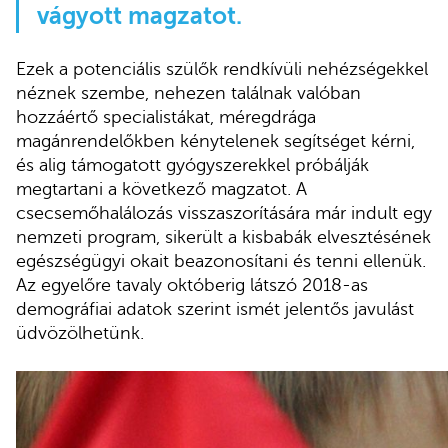
vágyott magzatot.
Ezek a potenciális szülők rendkívüli nehézségekkel
néznek szembe, nehezen találnak valóban
hozzáértő specialistákat, méregdrága
magánrendelőkben kénytelenek segítséget kérni,
és alig támogatott gyógyszerekkel próbálják
megtartani a következő magzatot. A
csecsemőhalálozás visszaszorítására már indult egy
nemzeti program, sikerült a kisbabák elvesztésének
egészségügyi okait beazonosítani és tenni ellenük.
Az egyelőre tavaly októberig látszó 2018-as
demográfiai adatok szerint ismét jelentős javulást
üdvözölhetünk.