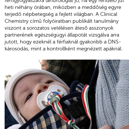
férfigyógyászatra (andrológia) jó, ha egy rendelő jut
heti néhány órában, miközben a meddőség egyre
terjedő népbetegség a fejlett világban. A Clinical
Chemistry című folyóiratban publikált tanulmány
viszont a sorozatos vetélésen áteső asszonyok
partnerének egészségügyi állapotát vizsgálva arra
jutott, hogy ezeknél a férfiaknál gyakoribb a DNS-
károsodás, mint a kontrollként megnézett apáknál.