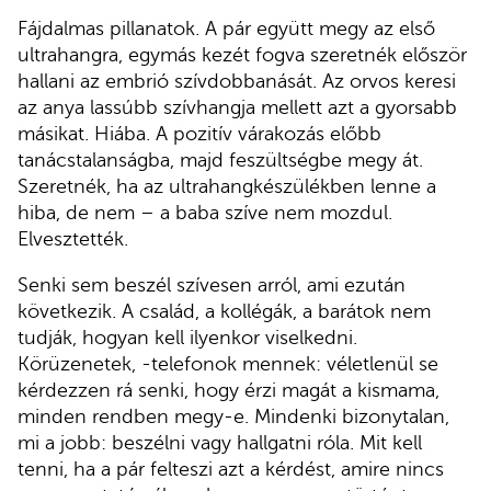
Fájdalmas pillanatok. A pár együtt megy az első
ultrahangra, egymás kezét fogva szeretnék először
hallani az embrió szívdobbanását. Az orvos keresi
az anya lassúbb szívhangja mellett azt a gyorsabb
másikat. Hiába. A pozitív várakozás előbb
tanácstalanságba, majd feszültségbe megy át.
Szeretnék, ha az ultrahangkészülékben lenne a
hiba, de nem – a baba szíve nem mozdul.
Elvesztették.
Senki sem beszél szívesen arról, ami ezután
következik. A család, a kollégák, a barátok nem
tudják, hogyan kell ilyenkor viselkedni.
Körüzenetek, -telefonok mennek: véletlenül se
kérdezzen rá senki, hogy érzi magát a kismama,
minden rendben megy-e. Mindenki bizonytalan,
mi a jobb: beszélni vagy hallgatni róla. Mit kell
tenni, ha a pár felteszi azt a kérdést, amire nincs