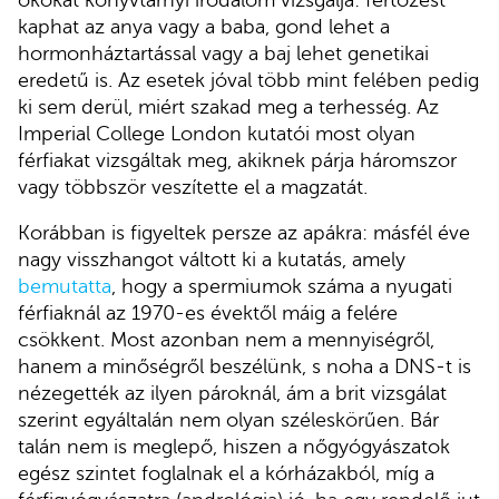
kaphat az anya vagy a baba, gond lehet a
hormonháztartással vagy a baj lehet genetikai
eredetű is. Az esetek jóval több mint felében pedig
ki sem derül, miért szakad meg a terhesség. Az
Imperial College London kutatói most olyan
férfiakat vizsgáltak meg, akiknek párja háromszor
vagy többször veszítette el a magzatát.
Korábban is figyeltek persze az apákra: másfél éve
nagy visszhangot váltott ki a kutatás, amely
bemutatta
, hogy a spermiumok száma a nyugati
férfiaknál az 1970-es évektől máig a felére
csökkent. Most azonban nem a mennyiségről,
hanem a minőségről beszélünk, s noha a DNS-t is
nézegették az ilyen pároknál, ám a brit vizsgálat
szerint egyáltalán nem olyan széleskörűen. Bár
talán nem is meglepő, hiszen a nőgyógyászatok
egész szintet foglalnak el a kórházakból, míg a