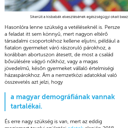
Sikerült a kisbabák elvesztésének egészségügyi okait beazo
Hasonlóra lenne szükség a vetéléseknél is. Persze
a feladat itt sem könnyű, mert nagyon eltérő
társadalmi csoportokhoz kellene eljutni, például a
fiatalon gyermeket váró rászoruló párokhoz, a
korábban abortuszon átesett, de most a család
bővülésére vágyó nőkhöz, vagy a magas
jövedelmű, későn gyermeket vállaló értelmiségi
házaspárokhoz. Ám a nemzetközi adatokkal való
összevetés azt jelzi, hogy
a magyar demográfiának vannak
tartalékai.
És erre nagy szükség is van, mert az eddig