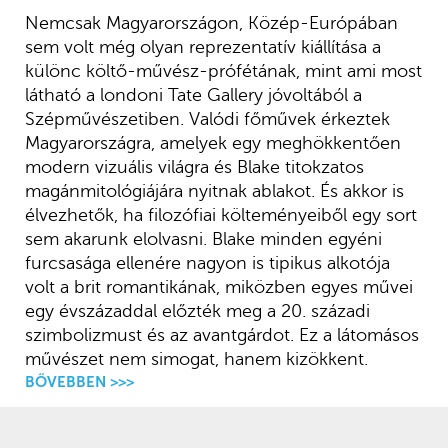
Nemcsak Magyarországon, Közép-Európában
sem volt még olyan reprezentatív kiállítása a
különc költő-művész-prófétának, mint ami most
látható a londoni Tate Gallery jóvoltából a
Szépművészetiben. Valódi főművek érkeztek
Magyarországra, amelyek egy meghökkentően
modern vizuális világra és Blake titokzatos
magánmitológiájára nyitnak ablakot. És akkor is
élvezhetők, ha filozófiai költeményeiből egy sort
sem akarunk elolvasni. Blake minden egyéni
furcsasága ellenére nagyon is tipikus alkotója
volt a brit romantikának, miközben egyes művei
egy évszázaddal előzték meg a 20. századi
szimbolizmust és az avantgárdot. Ez a látomásos
művészet nem simogat, hanem kizökkent.
BŐVEBBEN >>>