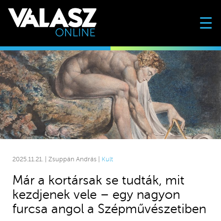
☰
2025.11.21. | Zsuppán András |
Kult
Már a kortársak se tudták, mit
kezdjenek vele – egy nagyon
furcsa angol a Szépművészetiben