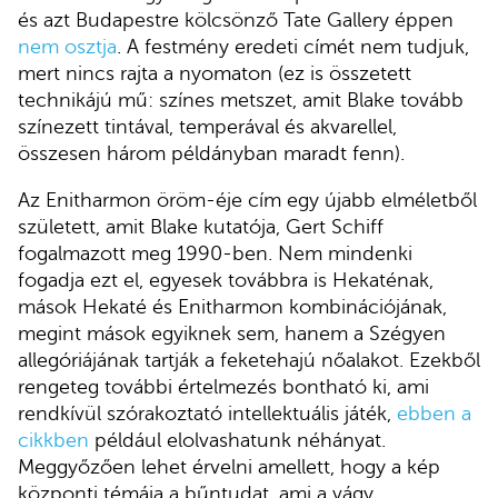
és azt Budapestre kölcsönző Tate Gallery éppen
nem osztja
. A festmény eredeti címét nem tudjuk,
mert nincs rajta a nyomaton (ez is összetett
technikájú mű: színes metszet, amit Blake tovább
színezett tintával, temperával és akvarellel,
összesen három példányban maradt fenn).
Az Enitharmon öröm-éje cím egy újabb elméletből
született, amit Blake kutatója, Gert Schiff
fogalmazott meg 1990-ben. Nem mindenki
fogadja ezt el, egyesek továbbra is Hekaténak,
mások Hekaté és Enitharmon kombinációjának,
megint mások egyiknek sem, hanem a Szégyen
allegóriájának tartják a feketehajú nőalakot. Ezekből
rengeteg további értelmezés bontható ki, ami
rendkívül szórakoztató intellektuális játék,
ebben a
cikkben
például elolvashatunk néhányat.
Meggyőzően lehet érvelni amellett, hogy a kép
központi témája a bűntudat, ami a vágy