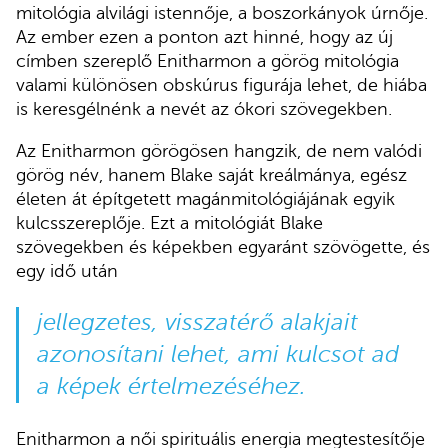
mitológia alvilági istennője, a boszorkányok úrnője.
Az ember ezen a ponton azt hinné, hogy az új
címben szereplő Enitharmon a görög mitológia
valami különösen obskúrus figurája lehet, de hiába
is keresgélnénk a nevét az ókori szövegekben.
Az Enitharmon görögösen hangzik, de nem valódi
görög név, hanem Blake saját kreálmánya, egész
életen át építgetett magánmitológiájának egyik
kulcsszereplője. Ezt a mitológiát Blake
szövegekben és képekben egyaránt szövögette, és
egy idő után
jellegzetes, visszatérő alakjait
azonosítani lehet, ami kulcsot ad
a képek értelmezéséhez.
Enitharmon a női spirituális energia megtestesítője