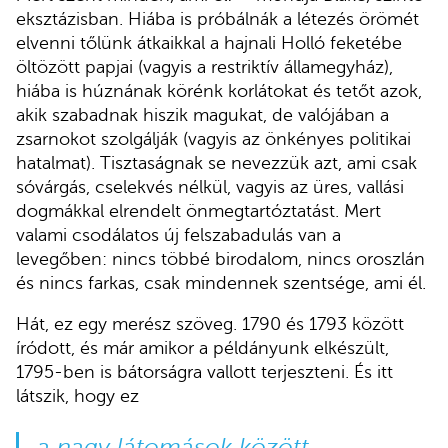
eksztázisban. Hiába is próbálnák a létezés örömét
elvenni tőlünk átkaikkal a hajnali Holló feketébe
öltözött papjai (vagyis a restriktív államegyház),
hiába is húznának körénk korlátokat és tetőt azok,
akik szabadnak hiszik magukat, de valójában a
zsarnokot szolgálják (vagyis az önkényes politikai
hatalmat). Tisztaságnak se nevezzük azt, ami csak
sóvárgás, cselekvés nélkül, vagyis az üres, vallási
dogmákkal elrendelt önmegtartóztatást. Mert
valami csodálatos új felszabadulás van a
levegőben: nincs többé birodalom, nincs oroszlán
és nincs farkas, csak mindennek szentsége, ami él.
Hát, ez egy merész szöveg. 1790 és 1793 között
íródott, és már amikor a példányunk elkészült,
1795-ben is bátorságra vallott terjeszteni. És itt
látszik, hogy ez
a nagy látomások között