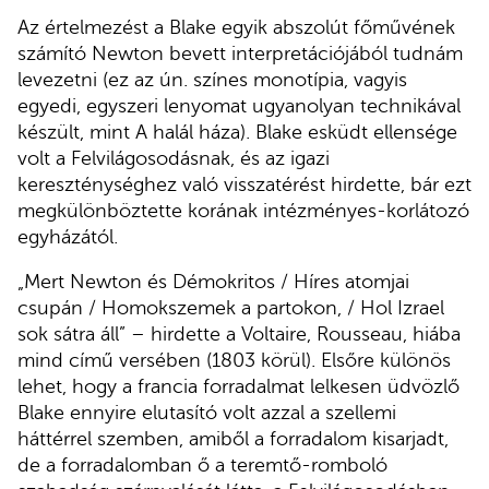
Az értelmezést a Blake egyik abszolút főművének
számító Newton bevett interpretációjából tudnám
levezetni (ez az ún. színes monotípia, vagyis
egyedi, egyszeri lenyomat ugyanolyan technikával
készült, mint A halál háza). Blake esküdt ellensége
volt a Felvilágosodásnak, és az igazi
kereszténységhez való visszatérést hirdette, bár ezt
megkülönböztette korának intézményes-korlátozó
egyházától.
„Mert Newton és Démokritos / Híres atomjai
csupán / Homokszemek a partokon, / Hol Izrael
sok sátra áll” – hirdette a Voltaire, Rousseau, hiába
mind című versében (1803 körül). Elsőre különös
lehet, hogy a francia forradalmat lelkesen üdvözlő
Blake ennyire elutasító volt azzal a szellemi
háttérrel szemben, amiből a forradalom kisarjadt,
de a forradalomban ő a teremtő-romboló