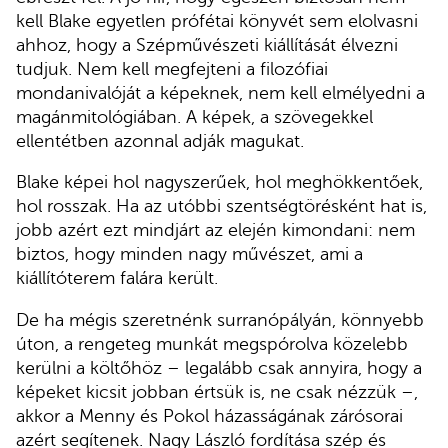
kell Blake egyetlen prófétai könyvét sem elolvasni
ahhoz, hogy a Szépművészeti kiállítását élvezni
tudjuk. Nem kell megfejteni a filozófiai
mondanivalóját a képeknek, nem kell elmélyedni a
magánmitológiában. A képek, a szövegekkel
ellentétben azonnal adják magukat.
Blake képei hol nagyszerűek, hol meghökkentőek,
hol rosszak. Ha az utóbbi szentségtörésként hat is,
jobb azért ezt mindjárt az elején kimondani: nem
biztos, hogy minden nagy művészet, ami a
kiállítóterem falára került.
De ha mégis szeretnénk surranópályán, könnyebb
úton, a rengeteg munkát megspórolva közelebb
kerülni a költőhöz – legalább csak annyira, hogy a
képeket kicsit jobban értsük is, ne csak nézzük –,
akkor a Menny és Pokol házasságának zárósorai
azért segítenek. Nagy László fordítása szép és