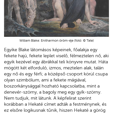
William Blake: Enitharmon öröm-éje (fotó: © Tate)
Egyike Blake látomásos képeinek, főalakja egy
fekete hajú, fekete leplet viselő, félmeztelen nő, aki
egyik kezével egy ábrákkal teli könyvre mutat. Háta
mögött két elforduló, izmos, meztelen alak, talán
egy nő és egy férfi; a középső csoport körül csupa
olyan szimbólum, ami a fekete mágiával,
boszorkánysággal hozható kapcsolatba, mint a
denevér-szörny, a bagoly meg egy gyík-szörny.
Nem tudjuk, mit látunk. A képfelirat szerint
korábban a Hekaté címet adták a festménynek, és
ez elsőre logikusnak tűnik, hiszen Hekaté a görög