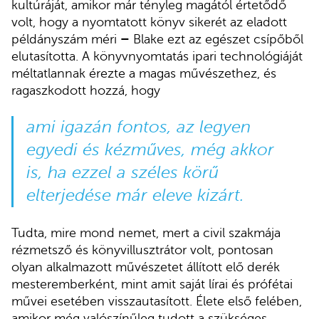
kultúráját, amikor már tényleg magától értetődő
volt, hogy a nyomtatott könyv sikerét az eladott
példányszám méri
–
Blake ezt az egészet csípőből
elutasította. A könyvnyomtatás ipari technológiáját
méltatlannak érezte a magas művészethez, és
ragaszkodott hozzá, hogy
ami igazán fontos, az legyen
egyedi és kézműves, még akkor
is, ha ezzel a széles körű
elterjedése már eleve kizárt.
Tudta, mire mond nemet, mert a civil szakmája
rézmetsző és könyvillusztrátor volt, pontosan
olyan alkalmazott művészetet állított elő derék
mesteremberként, mint amit saját lírai és prófétai
művei esetében visszautasított. Élete első felében,
amikor még valószínűleg tudott a szükséges