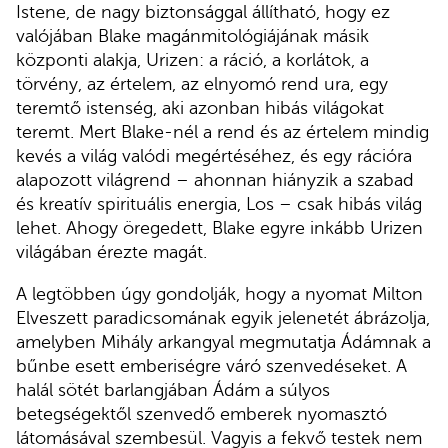
Istene, de nagy biztonsággal állítható, hogy ez
valójában Blake magánmitológiájának másik
központi alakja, Urizen: a ráció, a korlátok, a
törvény, az értelem, az elnyomó rend ura, egy
teremtő istenség, aki azonban hibás világokat
teremt. Mert Blake-nél a rend és az értelem mindig
kevés a világ valódi megértéséhez, és egy rációra
alapozott világrend – ahonnan hiányzik a szabad
és kreatív spirituális energia, Los – csak hibás világ
lehet. Ahogy öregedett, Blake egyre inkább Urizen
világában érezte magát.
A legtöbben úgy gondolják, hogy a nyomat Milton
Elveszett paradicsomának egyik jelenetét ábrázolja,
amelyben Mihály arkangyal megmutatja Ádámnak a
bűnbe esett emberiségre váró szenvedéseket. A
halál sötét barlangjában Ádám a súlyos
betegségektől szenvedő emberek nyomasztó
látomásával szembesül. Vagyis a fekvő testek nem