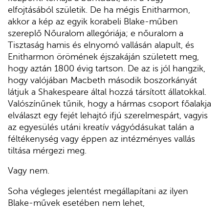
elfojtásából születik. De ha mégis Enitharmon,
akkor a kép az egyik korabeli Blake-műben
szereplő Nőuralom allegóriája; e nőuralom a
Tisztaság hamis és elnyomó vallásán alapult, és
Enitharmon örömének éjszakáján született meg,
hogy aztán 1800 évig tartson. De az is jól hangzik,
hogy valójában Macbeth második boszorkányát
látjuk a Shakespeare által hozzá társított állatokkal.
Valószínűnek tűnik, hogy a hármas csoport főalakja
elválaszt egy fejét lehajtó ifjú szerelmespárt, vagyis
az egyesülés utáni kreatív vágyódásukat talán a
féltékenység vagy éppen az intézményes vallás
tiltása mérgezi meg.
Vagy nem.
Soha végleges jelentést megállapítani az ilyen
Blake-művek esetében nem lehet,