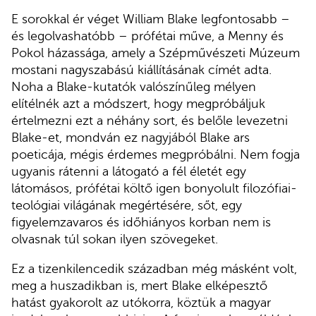
E sorokkal ér véget William Blake legfontosabb –
és legolvashatóbb – prófétai műve, a Menny és
Pokol házassága, amely a Szépművészeti Múzeum
mostani nagyszabású kiállításának címét adta.
Noha a Blake-kutatók valószínűleg mélyen
elítélnék azt a módszert, hogy megpróbáljuk
értelmezni ezt a néhány sort, és belőle levezetni
Blake-et, mondván ez nagyjából Blake ars
poeticája, mégis érdemes megpróbálni. Nem fogja
ugyanis rátenni a látogató a fél életét egy
látomásos, prófétai költő igen bonyolult filozófiai-
teológiai világának megértésére, sőt, egy
figyelemzavaros és időhiányos korban nem is
olvasnak túl sokan ilyen szövegeket.
Ez a tizenkilencedik században még másként volt,
meg a huszadikban is, mert Blake elképesztő
hatást gyakorolt az utókorra, köztük a magyar