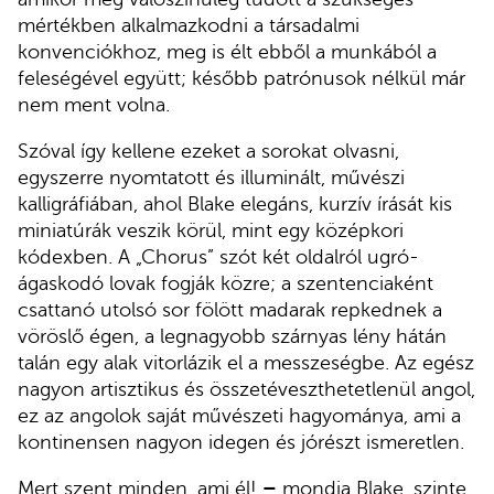
mértékben alkalmazkodni a társadalmi
konvenciókhoz, meg is élt ebből a munkából a
feleségével együtt; később patrónusok nélkül már
nem ment volna.
Szóval így kellene ezeket a sorokat olvasni,
egyszerre nyomtatott és illuminált, művészi
kalligráfiában, ahol Blake elegáns, kurzív írását kis
miniatúrák veszik körül, mint egy középkori
kódexben. A „Chorus” szót két oldalról ugró-
ágaskodó lovak fogják közre; a szentenciaként
csattanó utolsó sor fölött madarak repkednek a
vöröslő égen, a legnagyobb szárnyas lény hátán
talán egy alak vitorlázik el a messzeségbe. Az egész
nagyon artisztikus és összetéveszthetetlenül angol,
ez az angolok saját művészeti hagyománya, ami a
kontinensen nagyon idegen és jórészt ismeretlen.
Mert szent minden, ami él!
–
mondja Blake, szinte