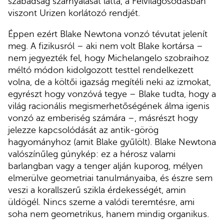
szabadság szárnyalását látta, a Felvilágosodásban
viszont Urizen korlátozó rendjét.
Éppen ezért Blake Newtona vonzó tévutat jelenít
meg. A fizikusról – aki nem volt Blake kortársa –
nem jegyezték fel, hogy Michelangelo szobraihoz
méltó módon kidolgozott testtel rendelkezett
volna, de a költői igazság megítéli neki az izmokat,
egyrészt hogy vonzóvá tegye – Blake tudta, hogy a
világ racionális megismerhetőségének álma igenis
vonzó az emberiség számára –, másrészt hogy
jelezze kapcsolódását az antik-görög
hagyományhoz (amit Blake gyűlölt). Blake Newtona
valószínűleg gúnykép: ez a hérosz valami
barlangban vagy a tenger alján kuporog, mélyen
elmerülve geometriai tanulmányaiba, és észre sem
veszi a korallszerű szikla érdekességét, amin
üldögél. Nincs szeme a valódi teremtésre, ami
soha nem geometrikus, hanem mindig organikus.