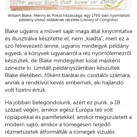
William Blake: Menny és Pokol házassága, egy 1795-ben nyomtatott
példány utolsó oldalának részlete (Library of Congress)
Blake ugyanis a műveit saját maga által kinyomtatva
és illusztrálva készítette el; nem „kiadta”, mert ez a
szó félrevezető lenne, ugyanis mindegyik példány
egyedi, a könyvek ugyanarról a réz nyomólemezről
készültek, de Blake mindegyiket kissé másként
színezte ki. Limitált példányszámban készültek
Blake életében, főként barátai és csodálói számára,
annak a rendkívül kevés embernek, aki hajlandó
volt fizetni értük.
Ha jobban belegondolunk, azért ez punk: a 18.
század végén, amikor egész Európa teli volt
röplapokkal és pamfletekkel, amikor megszületett a
modern sajtó, amikor a tömegesen terjedő
rézmetszetek átformálták a tömegek vizuális