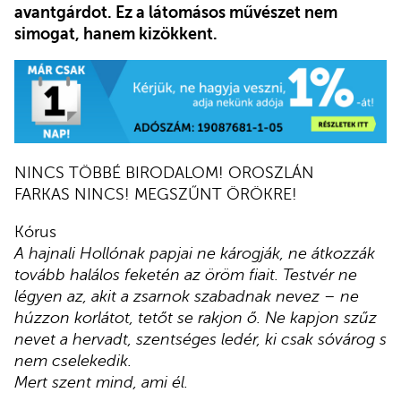
avantgárdot. Ez a látomásos művészet nem
simogat, hanem kizökkent
.
NINCS TÖBBÉ BIRODALOM! OROSZLÁN
FARKAS NINCS! MEGSZŰNT ÖRÖKRE!
Kórus
A hajnali Hollónak papjai ne károgják, ne átkozzák
tovább halálos feketén az öröm fiait. Testvér ne
légyen az, akit a zsarnok szabadnak nevez – ne
húzzon korlátot, tetőt se rakjon ő. Ne kapjon szűz
nevet a hervadt, szentséges ledér, ki csak sóvárog s
nem cselekedik.
Mert szent mind, ami él.