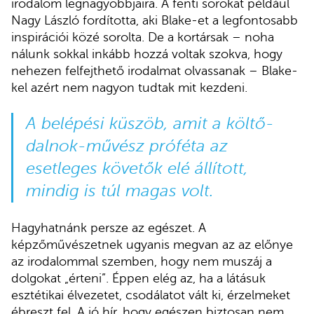
irodalom legnagyobbjaira. A fenti sorokat például
Nagy László fordította, aki Blake-et a legfontosabb
inspirációi közé sorolta. De a kortársak – noha
nálunk sokkal inkább hozzá voltak szokva, hogy
nehezen felfejthető irodalmat olvassanak – Blake-
kel azért nem nagyon tudtak mit kezdeni.
A belépési küszöb, amit a költő-
dalnok-művész próféta az
esetleges követők elé állított,
mindig is túl magas volt.
Hagyhatnánk persze az egészet. A
képzőművészetnek ugyanis megvan az az előnye
az irodalommal szemben, hogy nem muszáj a
dolgokat „érteni”. Éppen elég az, ha a látásuk
esztétikai élvezetet, csodálatot vált ki, érzelmeket
ébreszt fel. A jó hír, hogy egészen biztosan nem