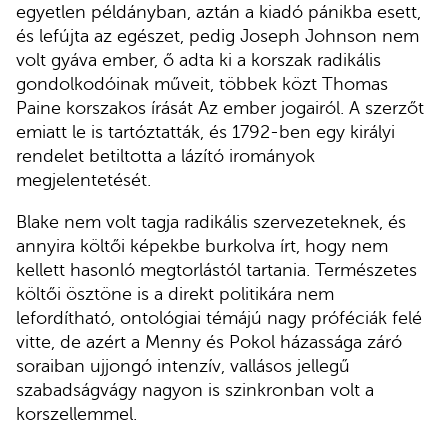
egyetlen példányban, aztán a kiadó pánikba esett,
és lefújta az egészet, pedig Joseph Johnson nem
volt gyáva ember, ő adta ki a korszak radikális
gondolkodóinak műveit, többek közt Thomas
Paine korszakos írását Az ember jogairól. A szerzőt
emiatt le is tartóztatták, és 1792-ben egy királyi
rendelet betiltotta a lázító irományok
megjelentetését.
Blake nem volt tagja radikális szervezeteknek, és
annyira költői képekbe burkolva írt, hogy nem
kellett hasonló megtorlástól tartania. Természetes
költői ösztöne is a direkt politikára nem
lefordítható, ontológiai témájú nagy próféciák felé
vitte, de azért a Menny és Pokol házassága záró
soraiban ujjongó intenzív, vallásos jellegű
szabadságvágy nagyon is szinkronban volt a
korszellemmel.