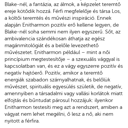
Blake-nél, a fantázia, az álmok, a képzelet teremtő
ereje kötődik hozzá. Férfi megfelelője és társa Los,
a költői teremtés és művészi inspiráció. Ennek
alapján Enitharmon pozitív erő kellene legyen, de
Blake-nél soha semmi nem ilyen egyszerű. Sőt, az
ambivalencia szándékosan áthatja az egész
magánmitológiát és a belőle levezethető
művészetet. Enitharmon például – mint a női
princípium megtestesítője – a szexuális vággyal is
kapcsolatban van, és ez a vágy egyszerre pozitív és
negatív hajtóerő. Pozitív, amikor a teremtő
energiák szabadon szárnyalhatnak, és belőlük
művészet, spirituális egyesülés születik, de negatív,
amennyiben a társadalmi vagy vallási korlátok miatt
elfojtás és bűntudat párosul hozzájuk: ilyenkor
Enitharmon testesíti meg azt a rendszert, amiben a
vágyat nem lehet megélni, ő lesz a nő, aki nem
nyitott a férfira.