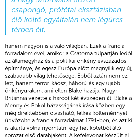
csapongó, prófétai eksztázisban
élő költő egyáltalán nem légüres
térben élt,
hanem nagyon is a való világban. Ezek a francia
forradalom évei, amikor a Csatorna túlpartján ledől
az államegyház és a politikai önkény évszázados
építménye, és egész Európa előtt megnyílik egy új,
szabadabb világ lehetősége. Ebből aztán nem ez
lett, hanem terror, káosz, háború és egy újabb
önkényuralom, ami ellen Blake hazája, Nagy-
Britannia vezette a harcot két évtizeden át. Blake a
Menny és Pokol házasságának írása közben egy
még direktebben olvasható, lelkes költeménnyel
üdvözölte a francia forradalmat 1791-ben, és azt ki
is akarta volna nyomtatni egy hét kötetből álló
sorozat első darabjaként. A kefelevonat készült el