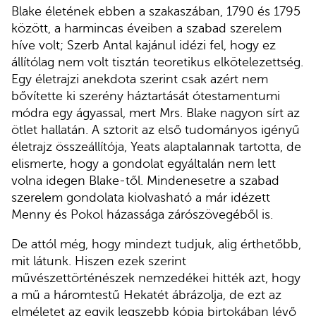
Blake életének ebben a szakaszában, 1790 és 1795
között, a harmincas éveiben a szabad szerelem
híve volt; Szerb Antal kajánul idézi fel, hogy ez
állítólag nem volt tisztán teoretikus elkötelezettség.
Egy életrajzi anekdota szerint csak azért nem
bővítette ki szerény háztartását ótestamentumi
módra egy ágyassal, mert Mrs. Blake nagyon sírt az
ötlet hallatán. A sztorit az első tudományos igényű
életrajz összeállítója, Yeats alaptalannak tartotta, de
elismerte, hogy a gondolat egyáltalán nem lett
volna idegen Blake-től. Mindenesetre a szabad
szerelem gondolata kiolvasható a már idézett
Menny és Pokol házassága zárószövegéből is.
De attól még, hogy mindezt tudjuk, alig érthetőbb,
mit látunk. Hiszen ezek szerint
művészettörténészek nemzedékei hitték azt, hogy
a mű a háromtestű Hekatét ábrázolja, de ezt az
elméletet az egyik legszebb kópia birtokában lévő