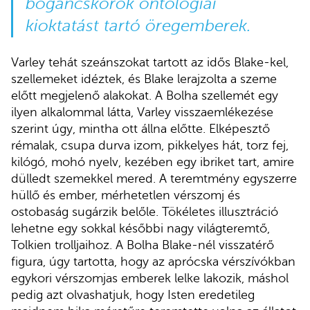
bogáncskórók ontológiai
kioktatást tartó öregemberek.
Varley tehát szeánszokat tartott az idős Blake-kel,
szellemeket idéztek, és Blake lerajzolta a szeme
előtt megjelenő alakokat. A Bolha szellemét egy
ilyen alkalommal látta, Varley visszaemlékezése
szerint úgy, mintha ott állna előtte. Elképesztő
rémalak, csupa durva izom, pikkelyes hát, torz fej,
kilógó, mohó nyelv, kezében egy ibriket tart, amire
dülledt szemekkel mered. A teremtmény egyszerre
hüllő és ember, mérhetetlen vérszomj és
ostobaság sugárzik belőle. Tökéletes illusztráció
lehetne egy sokkal későbbi nagy világteremtő,
Tolkien trolljaihoz. A Bolha Blake-nél visszatérő
figura, úgy tartotta, hogy az aprócska vérszívókban
egykori vérszomjas emberek lelke lakozik, máshol
pedig azt olvashatjuk, hogy Isten eredetileg