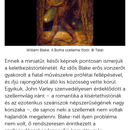
William Blake: A Bolha szelleme (fotó: © Tate)
Ennek a miniatűr, késői képnek pontosan ismerjük
a keletkezéstörténetét. Az idős Blake erős vonzerőt
gyakorolt a fiatal művészekre prófétai fellépésével,
és ifjú rajongókból álló kis közösség vette körül.
Egyikük, John Varley szenvedélyesen érdeklődött a
szellemvilág iránt – a romantika a kísértethistóriák
és az ezoterikus szeánszok népszerűségének nagy
korszaka –, de sajnos neki a szellemek nem voltak
hajlandók megjelenni. Blake-nél ilyen probléma
nem volt, ő rendszeresen érintkezett a