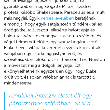
szellemvilággal egészen ifjú kora óta, már
gyerekkorában meglátogatta Milton, Ezsdrás
próféta, később Shakespeare, Paracelsus és a múlt
más nagyjai. Egyik
verses levelében
barátjának
elmondja, hogy egyik sétája során tündérekkel és
ördögökkel találkozott, elkísérte halott apja és
halott testvérei, ezer angyal süvített a szélben, és
végül felmeredt előtte egy száraz bogáncskóró;
Blake heves vitába keveredett ezzel a kóróval, aki
valójában egy szürke aggastyán volt, és
szóváltásukban előkerült Enitharmon, Los, Newton,
a művészet meg a dolgok lényege. Ezt
elkönyvelhetnénk egyszerűen úgy, hogy Blake
őrült volt, és sokan valóban annak is tartották,
mindenesetre
rendkívül intenzív életet élt egy
párhuzamos szférában, ahol a