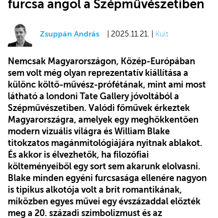
furcsa angol a Szépművészetiben
Zsuppán András
| 2025.11.21. |
Kult
Nemcsak Magyarországon, Közép-Európában
sem volt még olyan reprezentatív kiállítása a
különc költő-művész-prófétának, mint ami most
látható a londoni Tate Gallery jóvoltából a
Szépművészetiben. Valódi főművek érkeztek
Magyarországra, amelyek egy meghökkentően
modern vizuális világra és William Blake
titokzatos magánmitológiájára nyitnak ablakot.
És akkor is élvezhetők, ha filozófiai
költeményeiből egy sort sem akarunk elolvasni.
Blake minden egyéni furcsasága ellenére nagyon
is tipikus alkotója volt a brit romantikának,
miközben egyes művei egy évszázaddal előzték
meg a 20. századi szimbolizmust és az