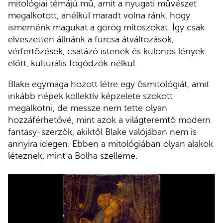
mitológiai témájú mű, amit a nyugati művészet
megalkotott, anélkül maradt volna ránk, hogy
ismernénk magukat a görög mítoszokat. Így csak
elveszetten állnánk a furcsa átváltozások,
vérfertőzések, csatázó istenek és különös lények
előtt, kulturális fogódzók nélkül.
Blake egymaga hozott létre egy ősmitológiát, amit
inkább népek kollektív képzelete szokott
megalkotni, de messze nem tette olyan
hozzáférhetővé, mint azok a világteremtő modern
fantasy-szerzők, akiktől Blake valójában nem is
annyira idegen. Ebben a mitológiában olyan alakok
léteznek, mint a Bolha szelleme.