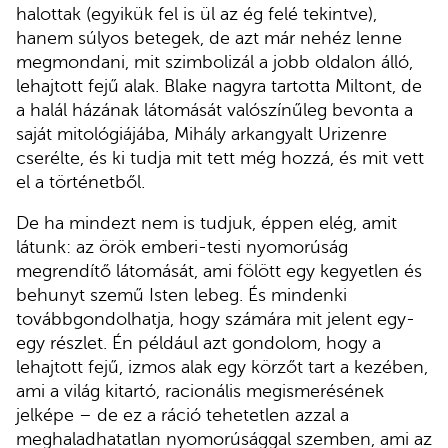
halottak (egyikük fel is ül az ég felé tekintve),
hanem súlyos betegek, de azt már nehéz lenne
megmondani, mit szimbolizál a jobb oldalon álló,
lehajtott fejű alak. Blake nagyra tartotta Miltont, de
a halál házának látomását valószínűleg bevonta a
saját mitológiájába, Mihály arkangyalt Urizenre
cserélte, és ki tudja mit tett még hozzá, és mit vett
el a történetből.
De ha mindezt nem is tudjuk, éppen elég, amit
látunk: az örök emberi-testi nyomorúság
megrendítő látomását, ami fölött egy kegyetlen és
behunyt szemű Isten lebeg. És mindenki
továbbgondolhatja, hogy számára mit jelent egy-
egy részlet. Én például azt gondolom, hogy a
lehajtott fejű, izmos alak egy körzőt tart a kezében,
ami a világ kitartó, racionális megismerésének
jelképe – de ez a ráció tehetetlen azzal a
meghaladhatatlan nyomorúsággal szemben, ami az