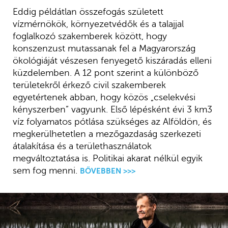
Eddig példátlan összefogás született
vízmérnökök, környezetvédők és a talajjal
foglalkozó szakemberek között, hogy
konszenzust mutassanak fel a Magyarország
ökológiáját vészesen fenyegető kiszáradás elleni
küzdelemben. A 12 pont szerint a különböző
területekről érkező civil szakemberek
egyetértenek abban, hogy közös „cselekvési
kényszerben” vagyunk. Első lépésként évi 3 km3
víz folyamatos pótlása szükséges az Alföldön, és
megkerülhetetlen a mezőgazdaság szerkezeti
átalakítása és a területhasználatok
megváltoztatása is. Politikai akarat nélkül egyik
sem fog menni.
BŐVEBBEN >>>