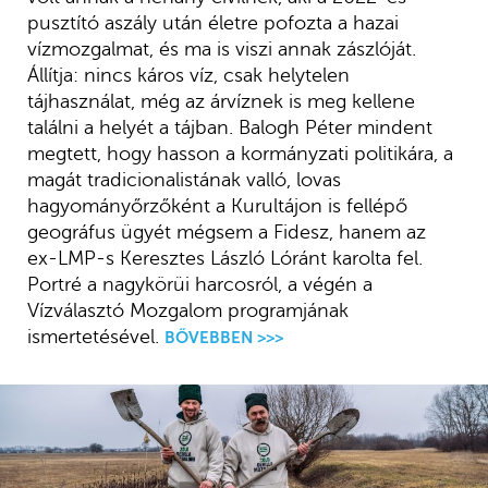
pusztító aszály után életre pofozta a hazai
vízmozgalmat, és ma is viszi annak zászlóját.
Állítja: nincs káros víz, csak helytelen
tájhasználat, még az árvíznek is meg kellene
találni a helyét a tájban. Balogh Péter mindent
megtett, hogy hasson a kormányzati politikára, a
magát tradicionalistának valló, lovas
hagyományőrzőként a Kurultájon is fellépő
geográfus ügyét mégsem a Fidesz, hanem az
ex-LMP-s Keresztes László Lóránt karolta fel.
Portré a nagykörüi harcosról, a végén a
Vízválasztó Mozgalom programjának
ismertetésével.
BŐVEBBEN >>>