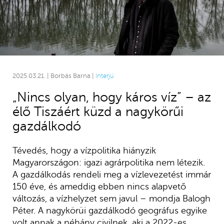
2025.03.21. | Borbás Barna |
Interjú
„Nincs olyan, hogy káros víz” – az
élő Tiszáért küzd a nagykörűi
gazdálkodó
Tévedés, hogy a vízpolitika hiányzik
Magyarországon: igazi agrárpolitika nem létezik.
A gazdálkodás rendeli meg a vízlevezetést immár
150 éve, és ameddig ebben nincs alapvető
változás, a vízhelyzet sem javul – mondja Balogh
Péter. A nagykörüi gazdálkodó geográfus egyike
volt annak a néhány civilnek, aki a 2022-es