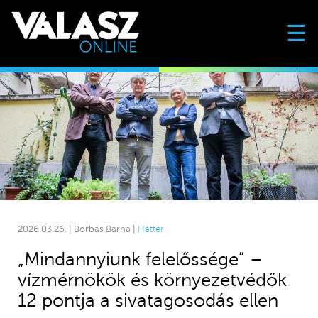
☰
2026.03.26. | Borbás Barna |
Háttér
„Mindannyiunk felelőssége” –
vízmérnökök és környezetvédők
12 pontja a sivatagosodás ellen