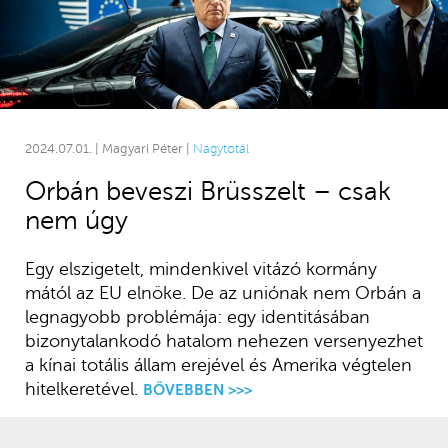
2024.07.01. | Magyari Péter |
Nagytotál
Orbán beveszi Brüsszelt – csak
nem úgy
Egy elszigetelt, mindenkivel vitázó kormány
mától az EU elnöke. De az uniónak nem Orbán a
legnagyobb problémája: egy identitásában
bizonytalankodó hatalom nehezen versenyezhet
a kínai totális állam erejével és Amerika végtelen
hitelkeretével.
BŐVEBBEN >>>