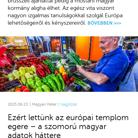
brüsszeli ajánlattal pedig a mostani magyar
kormány aligha élhet. Az egész vita viszont
nagyon izgalmas tanulságokkal szolgál Európa
lehetőségeiről és kényszereiről.
BŐVEBBEN >>>
2025.06.23. | Magyari Péter |
Nagytotál
Ezért lettünk az európai templom
egere – a szomorú magyar
adatok háttere