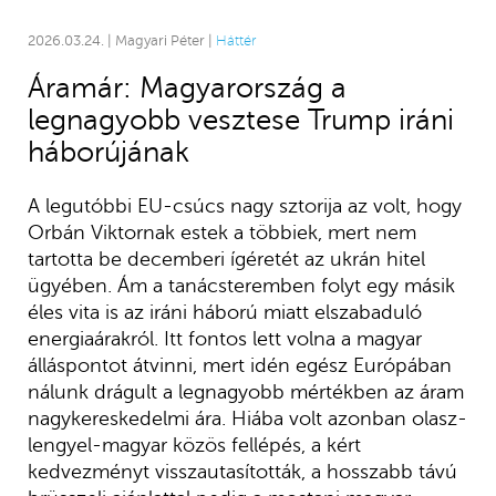
2026.03.24. | Magyari Péter |
Háttér
Áramár: Magyarország a
legnagyobb vesztese Trump iráni
háborújának
A legutóbbi EU-csúcs nagy sztorija az volt, hogy
Orbán Viktornak estek a többiek, mert nem
tartotta be decemberi ígéretét az ukrán hitel
ügyében. Ám a tanácsteremben folyt egy másik
éles vita is az iráni háború miatt elszabaduló
energiaárakról. Itt fontos lett volna a magyar
álláspontot átvinni, mert idén egész Európában
nálunk drágult a legnagyobb mértékben az áram
nagykereskedelmi ára. Hiába volt azonban olasz-
lengyel-magyar közös fellépés, a kért
kedvezményt visszautasították, a hosszabb távú