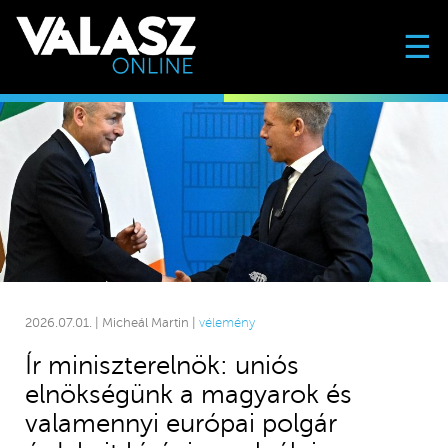
☰
2026.07.01. | Micheál Martin |
vélemény
Ír miniszterelnök: uniós
elnökségünk a magyarok és
valamennyi európai polgár