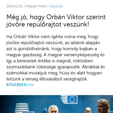
2024.12.30. | Magyari Péter |
Nagytotál
Még jó, hogy Orbán Viktor szerint
jövőre repülőrajtot veszünk!
Ha Orbán Viktor nem ígérte volna meg, hogy
jövőre repülőrajtot veszünk, az adatok alapján
azt is gondolhatnánk, hogy komoly bajban a
magyar gazdaság. A magyar versenyképesség és
így a keresetek értéke is stagnál, miközben
szomszédaink többsége gyarapodik. Ábrákkal és
számokkal mutatjuk meg, húsz év alatt hogyan
lettünk a térség éllovásából sereghajtók.
BŐVEBBEN >>>