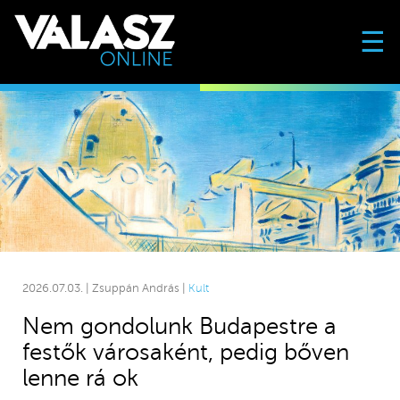
☰
2026.07.03. | Zsuppán András |
Kult
Nem gondolunk Budapestre a
festők városaként, pedig bőven
lenne rá ok