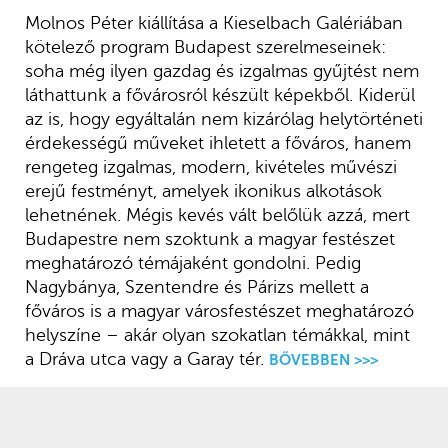
Molnos Péter kiállítása a Kieselbach Galériában
kötelező program Budapest szerelmeseinek:
soha még ilyen gazdag és izgalmas gyűjtést nem
láthattunk a fővárosról készült képekből. Kiderül
az is, hogy egyáltalán nem kizárólag helytörténeti
érdekességű műveket ihletett a főváros, hanem
rengeteg izgalmas, modern, kivételes művészi
erejű festményt, amelyek ikonikus alkotások
lehetnének. Mégis kevés vált belőlük azzá, mert
Budapestre nem szoktunk a magyar festészet
meghatározó témájaként gondolni. Pedig
Nagybánya, Szentendre és Párizs mellett a
főváros is a magyar városfestészet meghatározó
helyszíne – akár olyan szokatlan témákkal, mint
a Dráva utca vagy a Garay tér.
BŐVEBBEN >>>