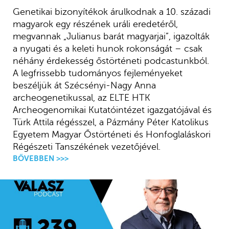
Genetikai bizonyítékok árulkodnak a 10. századi
magyarok egy részének uráli eredetéről,
megvannak „Julianus barát magyarjai”, igazolták
a nyugati és a keleti hunok rokonságát – csak
néhány érdekesség őstörténeti podcastunkból.
A legfrissebb tudományos fejleményeket
beszéljük át Szécsényi-Nagy Anna
archeogenetikussal, az ELTE HTK
Archeogenomikai Kutatóintézet igazgatójával és
Türk Attila régésszel, a Pázmány Péter Katolikus
Egyetem Magyar Őstörténeti és Honfoglaláskori
Régészeti Tanszékének vezetőjével.
BŐVEBBEN >>>