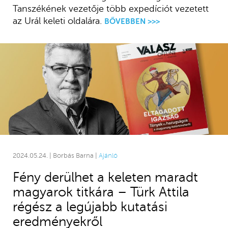
Tanszékének vezetője több expedíciót vezetett
az Urál keleti oldalára.
BŐVEBBEN >>>
2024.05.24. | Borbás Barna |
Ajánló
Fény derülhet a keleten maradt
magyarok titkára – Türk Attila
régész a legújabb kutatási
eredményekről