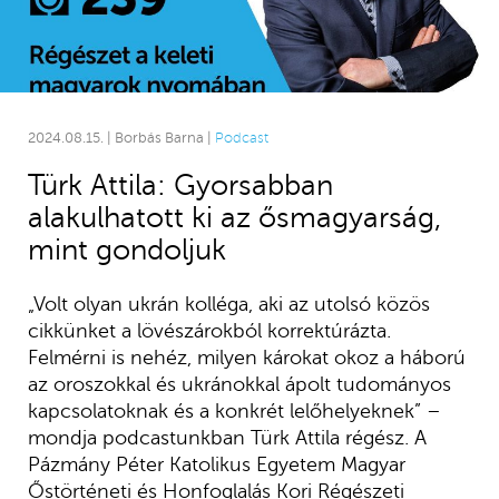
2024.08.15. | Borbás Barna |
Podcast
Türk Attila: Gyorsabban
alakulhatott ki az ősmagyarság,
mint gondoljuk
„Volt olyan ukrán kolléga, aki az utolsó közös
cikkünket a lövészárokból korrektúrázta.
Felmérni is nehéz, milyen károkat okoz a háború
az oroszokkal és ukránokkal ápolt tudományos
kapcsolatoknak és a konkrét lelőhelyeknek” –
mondja podcastunkban Türk Attila régész. A
Pázmány Péter Katolikus Egyetem Magyar
Őstörténeti és Honfoglalás Kori Régészeti