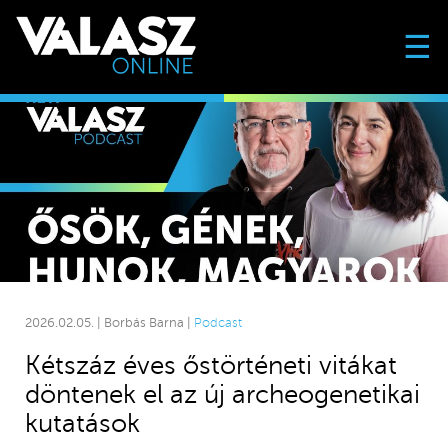
☰
2026.02.05. | Borbás Barna |
Podcast
Kétszáz éves őstörténeti vitákat
döntenek el az új archeogenetikai
kutatások