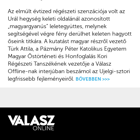
Az elmúlt évtized régészeti szenzációja volt az
Urál hegység keleti oldalánál azonosított
„magyargyanús” leletegyüttes, melynek
segítségével végre fény derülhet keleten hagyott
őseink titkára. A kutatást magyar részről vezető
Türk Attila, a Pázmány Péter Katolikus Egyetem
Magyar Őstörténeti és Honfoglalás Kori
Régészeti Tanszékének vezetője a Válasz
Offline-nak interjúban beszámol az Ujelgi-sztori
legfrissebb fejleményeiről.
BŐVEBBEN >>>