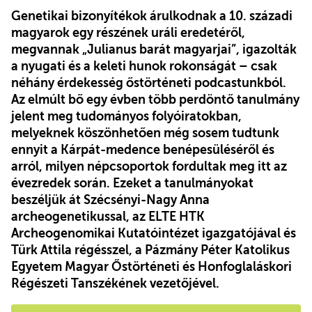
Genetikai bizonyítékok árulkodnak a 10. századi
magyarok egy részének uráli eredetéről,
megvannak „Julianus barát magyarjai”, igazolták
a nyugati és a keleti hunok rokonságát – csak
néhány érdekesség őstörténeti podcastunkból.
Az elmúlt bő egy évben több perdöntő tanulmány
jelent meg tudományos folyóiratokban,
melyeknek köszönhetően még sosem tudtunk
ennyit a Kárpát-medence benépesüléséről és
arról, milyen népcsoportok fordultak meg itt az
évezredek során. Ezeket a tanulmányokat
beszéljük át Szécsényi-Nagy Anna
archeogenetikussal, az ELTE HTK
Archeogenomikai Kutatóintézet igazgatójával és
Türk Attila régésszel, a Pázmány Péter Katolikus
Egyetem Magyar Őstörténeti és Honfoglaláskori
Régészeti Tanszékének vezetőjével.