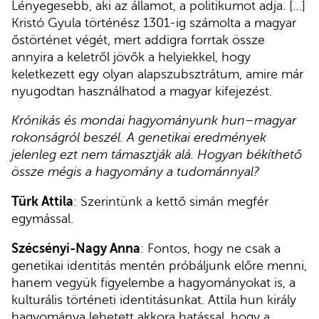
Lényegesebb, aki az államot, a politikumot adja. […]
Kristó Gyula történész 1301-ig számolta a magyar
őstörténet végét, mert addigra forrtak össze
annyira a keletről jövők a helyiekkel, hogy
keletkezett egy olyan alapszubsztrátum, amire már
nyugodtan használhatod a magyar kifejezést.
Krónikás és mondai hagyományunk hun–magyar
rokonságról beszél. A genetikai eredmények
jelenleg ezt nem támasztják alá. Hogyan békíthető
össze mégis a hagyomány a tudománnyal?
Türk Attila
: Szerintünk a kettő simán megfér
egymással.
Szécsényi-Nagy Anna
: Fontos, hogy ne csak a
genetikai identitás mentén próbáljunk előre menni,
hanem vegyük figyelembe a hagyományokat is, a
kulturális történeti identitásunkat. Attila hun király
hagyománya lehetett akkora hatással, hogy a