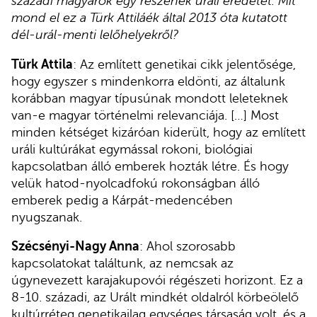
századi magyarok egy részének uráli eredetét. Mit
mond el ez a Türk Attiláék által 2013 óta kutatott
dél-urál-menti lelőhelyekről?
Türk Attila
: Az említett genetikai cikk jelentősége,
hogy egyszer s mindenkorra eldönti, az általunk
korábban magyar típusúnak mondott leleteknek
van-e magyar történelmi relevanciája. […] Most
minden kétséget kizáróan kiderült, hogy az említett
uráli kultúrákat egymással rokoni, biológiai
kapcsolatban álló emberek hozták létre. És hogy
velük hatod-nyolcadfokú rokonságban álló
emberek pedig a Kárpát-medencében
nyugszanak.
Szécsényi-Nagy Anna
: Ahol szorosabb
kapcsolatokat találtunk, az nemcsak az
úgynevezett karajakupovói régészeti horizont. Ez a
8-10. századi, az Urált mindkét oldalról körbeölelő
kultúrréteg genetikailag egységes társaság volt, és a