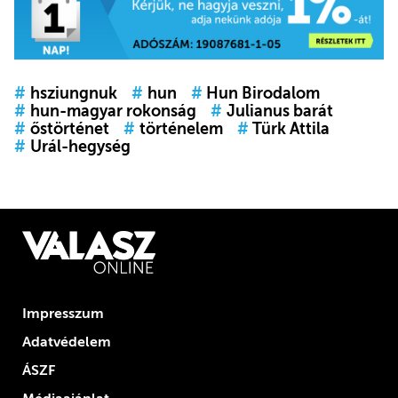
#
hsziungnuk
#
hun
#
Hun Birodalom
#
hun-magyar rokonság
#
Julianus barát
#
őstörténet
#
történelem
#
Türk Attila
#
Urál-hegység
Impresszum
Adatvédelem
ÁSZF