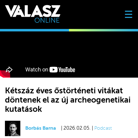
☰
Kétszáz éves őstörténeti vitákat
döntenek el az új archeogenetikai
kutatások
Borbás Barna
| 2026.02.05. |
Podcast