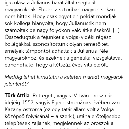
igazolása a Julianus barát által megtalált
magyaroknak. Ebben a sztoriban nagyon sokan
nem hittek. Hogy csak egyetlen példát mondjak,
sok kolléga hiányolta, hogy Julianusék nem
számoltak be nagy folyókon való átkelésekről. […]
Összedugtuk a fejünket a volga-vidéki régész
kollégákkal, azonosítottunk olyan temetőket,
amelyek támpontot adhattak a Julianus-féle
magyarokhoz, és ezeknek a genetikai vizsgálatával
elmondható, hogy a kétszáz éves vita eldőlt.
Meddig lehet kimutatni a keleten maradt magyarok
jelenlétét?
Türk Attila
: Rettegett, vagyis IV. Iván orosz cár
idejéig. 1552, vagyis Eger ostromának évében van
Kazany ostroma (ez egy tatár állam volt a Volga
középső folyásánál – a szerk.), utána erőteljesebb
telepítések zajlanak, megjelennek az oroszok a