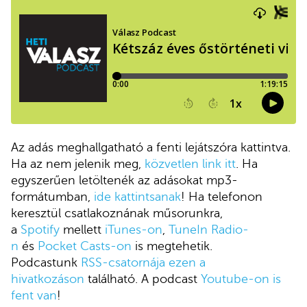
Az adás meghallgatható a fenti lejátszóra kattintva.
Ha az nem jelenik meg,
közvetlen link itt
. Ha
egyszerűen letöltenék az adásokat mp3-
formátumban,
ide kattintsanak
! Ha telefonon
keresztül csatlakoznának műsorunkra,
a
Spotify
mellett
iTunes-on
,
TuneIn Radio-
n
és
Pocket Casts-on
is megtehetik.
Podcastunk
RSS-csatornája ezen a
hivatkozáson
található. A podcast
Youtube-on is
fent van
!