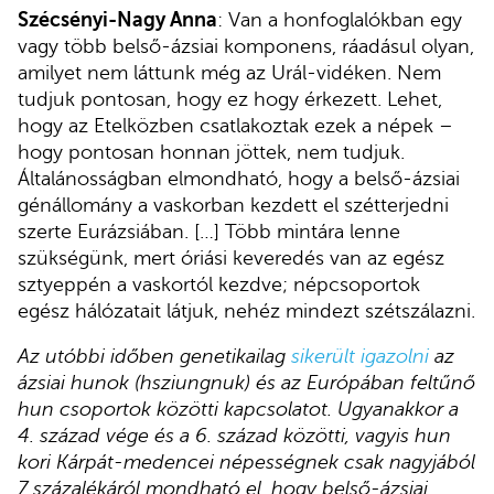
Szécsényi-Nagy Anna
: Van a honfoglalókban egy
vagy több belső-ázsiai komponens, ráadásul olyan,
amilyet nem láttunk még az Urál-vidéken. Nem
tudjuk pontosan, hogy ez hogy érkezett. Lehet,
hogy az Etelközben csatlakoztak ezek a népek –
hogy pontosan honnan jöttek, nem tudjuk.
Általánosságban elmondható, hogy a belső-ázsiai
génállomány a vaskorban kezdett el szétterjedni
szerte Eurázsiában. […] Több mintára lenne
szükségünk, mert óriási keveredés van az egész
sztyeppén a vaskortól kezdve; népcsoportok
egész hálózatait látjuk, nehéz mindezt szétszálazni.
Az utóbbi időben genetikailag
sikerült igazolni
az
ázsiai hunok (hsziungnuk) és az Európában feltűnő
hun csoportok közötti kapcsolatot. Ugyanakkor a
4. század vége és a 6. század közötti, vagyis hun
kori Kárpát-medencei népességnek csak nagyjából
7 százalékáról mondható el, hogy belső-ázsiai