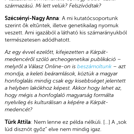
származású. Mi lett velük? Felszívódtak?
Szécsényi-Nagy Anna
: A mi kutatócsoportunk
szerint ők eltűntek, illetve genetikailag nyomuk
veszett. Ami igazából a látható kis számarányukból
természetesen adódhatott.
Az egy évvel ezelőtt, kifejezetten a Kárpát-
medencéről szóló archeogenetikai publikáció –
melyről a Válasz Online-on is
beszámoltunk
– azt
mondja, a keleti beáramlások, köztük a magyar
honfoglalás mindig csak egy kisebbséget jelentett
a helyben lakókhoz képest. Akkor hogy lehet az,
hogy mégis a honfoglaló magyarság formálta
nyelvileg és kulturálisan a képére a Kárpát-
medencét?
Türk Attila
: Nem lenne ez példa nélküli. […] A „sok
lúd disznót győz” elve nem mindig igaz.