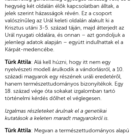
hegység két oldalán élők kapcsolatban álltak, a
jelek szerint házasságok révén. Ez a csoport
valószínűleg az Urál keleti oldalán alakult ki a
Krisztus utáni 3-5. század táján, majd átterjedt az
Urál nyugati oldalára, és onnan – azt gondoljuk a
jelenlegi adatok alapján – együtt indulhattak el a
Kárpát-medencébe.
Türk Attila
: Alá kell húzni, hogy itt nem egy
nyelvészeti modell árulkodik a vándorlásról, a 10.
századi magyarok egy részének uráli eredetéről,
hanem természettudományos bizonyítékok. Egy
18. század vége óta sokakat izgalomban tartó
történelmi kérdés dőlhet el véglegesen.
Izgalmas részleteket árulnak el a genetikai
kutatások a keleten maradt magyarokról is.
Türk Attila
: Megvan a természettudományos alapú