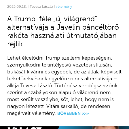
2025.09.18. | Tevesz László |
vélemény
A Trump-féle „új világrend”
alternatívája a Javelin páncéltörő
rakéta használati útmutatójában
rejlik
Lehet élcelődni Trump szellemi képességein,
szörnyülködni tekintélyelvű vezetési stílusán,
bukását kívánni és egyebek, de az általa képviselt
béketörekvésnek egyelőre nincs alternatívája –
állítja Tevesz László. Történész vendégszerzőnk
szerint a szabályokon alapuló világrend nem
most került veszélybe, sőt, lehet, hogy nem is
nagyon létezett. Vitára sarkalló, de rendesen
megérvelt vélemény.
BŐVEBBEN >>>