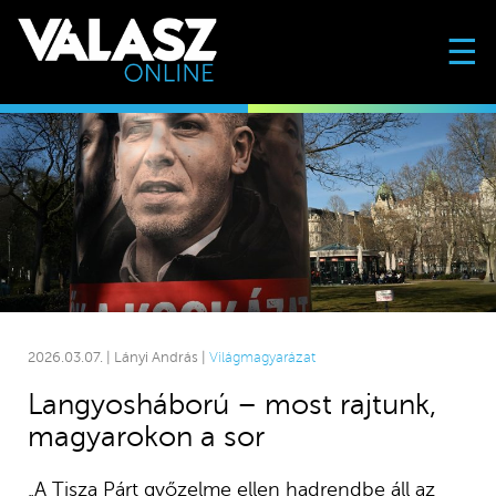
☰
2026.03.07. | Lányi András |
Világmagyarázat
Langyosháború – most rajtunk,
magyarokon a sor
„A Tisza Párt győzelme ellen hadrendbe áll az