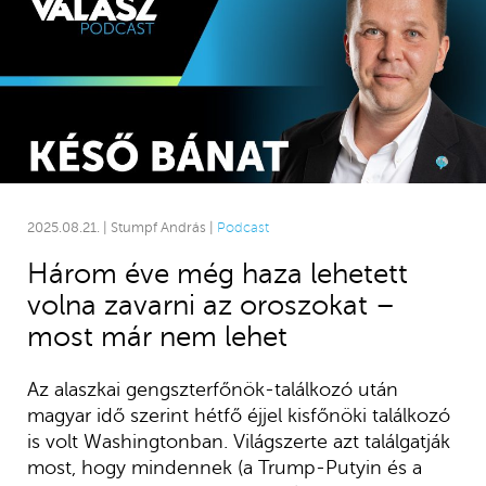
2025.08.21. | Stumpf András |
Podcast
Három éve még haza lehetett
volna zavarni az oroszokat –
most már nem lehet
Az alaszkai gengszterfőnök-találkozó után
magyar idő szerint hétfő éjjel kisfőnöki találkozó
is volt Washingtonban. Világszerte azt találgatják
most, hogy mindennek (a Trump-Putyin és a