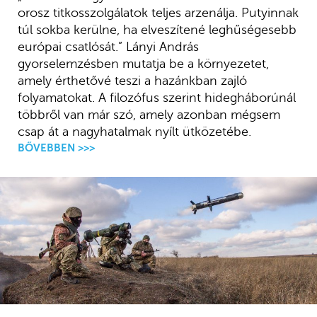
orosz titkosszolgálatok teljes arzenálja. Putyinnak
túl sokba kerülne, ha elveszítené leghűségesebb
európai csatlósát.” Lányi András
gyorselemzésben mutatja be a környezetet,
amely érthetővé teszi a hazánkban zajló
folyamatokat. A filozófus szerint hidegháborúnál
többről van már szó, amely azonban mégsem
csap át a nagyhatalmak nyílt ütközetébe.
BŐVEBBEN >>>