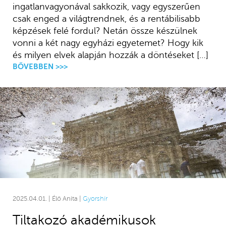
ingatlanvagyonával sakkozik, vagy egyszerűen
csak enged a világtrendnek, és a rentábilisabb
képzések felé fordul? Netán össze készülnek
vonni a két nagy egyházi egyetemet? Hogy kik
és milyen elvek alapján hozzák a döntéseket […]
BŐVEBBEN >>>
2025.04.01. | Élő Anita |
Gyorshír
Tiltakozó akadémikusok