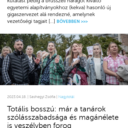
kutatást pedig a brüsszeli haragot kiváltó
egyetemi alapítványokhoz (kekva) hasonló új
gigaszervezet alá rendezné, amelynek
vezetőségi tagjait […]
BŐVEBBEN >>>
2023.04.18. | Sashegyi Zsófia |
Nagytotál
Totális bosszú: már a tanárok
szólásszabadsága és magánélete
is veszélyben forog