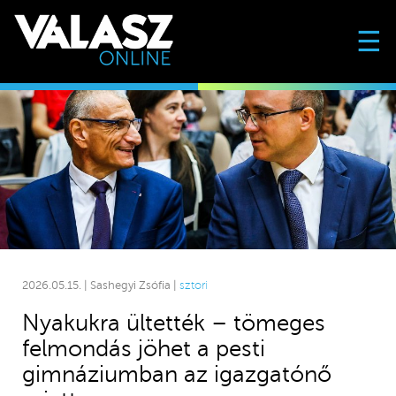
☰
2026.05.15. | Sashegyi Zsófia |
sztori
Nyakukra ültették – tömeges
felmondás jöhet a pesti
gimnáziumban az igazgatónő