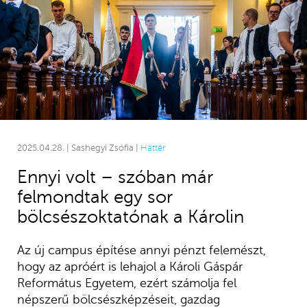
2025.04.28. | Sashegyi Zsófia |
Háttér
Ennyi volt – szóban már
felmondtak egy sor
bölcsészoktatónak a Károlin
Az új campus építése annyi pénzt felemészt,
hogy az apróért is lehajol a Károli Gáspár
Református Egyetem, ezért számolja fel
népszerű bölcsészképzéseit, gazdag