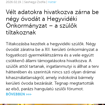
2026.02.19. | Sashegyi Zsófia |
Háttér
Vélt adatokra hivatkozva zárna be
négy óvodát a Hegyvidéki
Önkormányzat – a szülők
tiltakoznak
Tiltakozásba kezdtek a hegyvidéki szülők. Négy
óvodát záratna be a XII. kerületi önkormányzat a
fogyatkozó gyermeklétszámra és a vele együtt
csökkenő állami támogatásokra hivatkozva. A
szülők attól tartanak, ingatlanmutyi is állhat a terv
hátterében és szerintük nincs szó olyan drámai
kihasználatlanságról, amely indokolná bármely
kerületi óvoda bezárását. Tegnap megtartották
az első, parázs hangulatú szülői fórumot.
BŐVEBBEN >>>