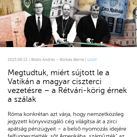
2023.06.13. | Bódis András – Borbás Barna |
sztori
Megtudtuk, miért sújtott le a
Vatikán a magyar ciszterci
vezetésre – a Rétvári-körig érnek
a szálak
Róma konkrétan azt várja, hogy nemzetközileg
jegyzett könyvvizsgáló cég világítsa át a zirci
apátság pénzügyeit – a belső nyomozás idejére
felfüggesztették, sőt Amerikába „száműzték” az