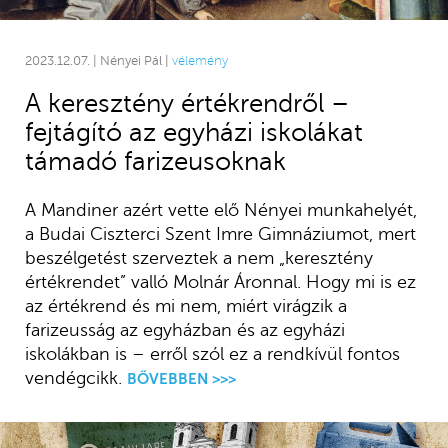
2023.12.07. | Nényei Pál |
vélemény
A keresztény értékrendről –
fejtágító az egyházi iskolákat
támadó farizeusoknak
A Mandiner azért vette elő Nényei munkahelyét,
a Budai Ciszterci Szent Imre Gimnáziumot, mert
beszélgetést szerveztek a nem „keresztény
értékrendet” valló Molnár Áronnal. Hogy mi is ez
az értékrend és mi nem, miért virágzik a
farizeusság az egyházban és az egyházi
iskolákban is – erről szól ez a rendkívül fontos
vendégcikk.
BŐVEBBEN >>>