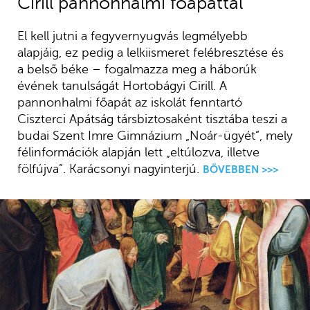
Cirill pannonhalmi főapáttal
El kell jutni a fegyvernyugvás legmélyebb
alapjáig, ez pedig a lelkiismeret felébresztése és
a belső béke – fogalmazza meg a háborúk
évének tanulságát Hortobágyi Cirill. A
pannonhalmi főapát az iskolát fenntartó
Ciszterci Apátság társbiztosaként tisztába teszi a
budai Szent Imre Gimnázium „Noár-ügyét”, mely
félinformációk alapján lett „eltúlozva, illetve
fölfújva”. Karácsonyi nagyinterjú.
BŐVEBBEN >>>