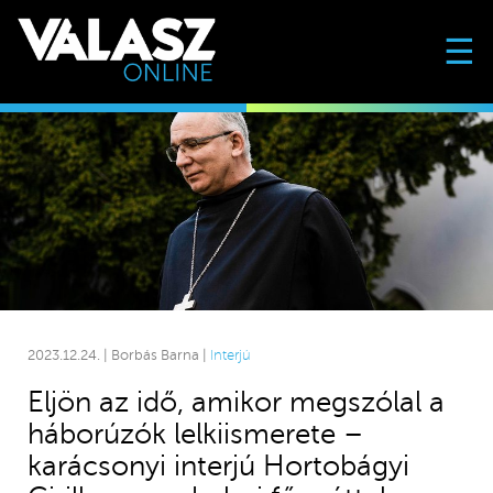
☰
2023.12.24. | Borbás Barna |
Interjú
Eljön az idő, amikor megszólal a
háborúzók lelkiismerete –
karácsonyi interjú Hortobágyi