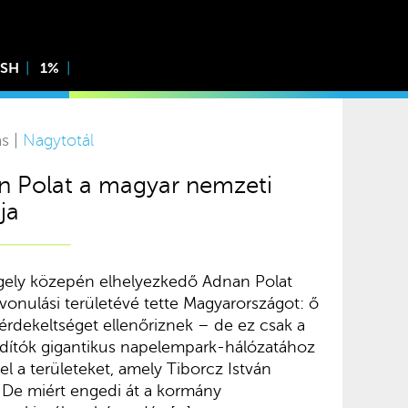
ISH
1%
ás |
Nagytotál
n Polat a magyar nemzeti
ja
ely közepén elhelyezkedő Adnan Polat
vonulási területévé tette Magyarországot: ő
i érdekeltséget ellenőriznek – de ez csak a
ódítók gigantikus napelempark-hálózatához
el a területeket, amely Tiborcz István
a. De miért engedi át a kormány