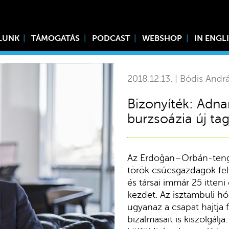
LUNK
TÁMOGATÁS
PODCAST
WEBSHOP
IN ENGL
2018.12.13. | Bódis Andr
Bizonyíték: Adna
burzsoázia új tag
Az Erdoğan–Orbán-teng
török csúcsgazdagok fel
és társai immár 25 itten
kezdet. Az isztambuli h
ugyanaz a csapat hajtja f
bizalmasait is kiszolgálj