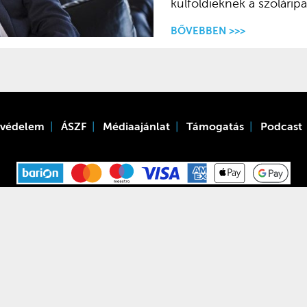
külföldieknek a szoláripa
BŐVEBBEN >>>
tvédelem
ÁSZF
Médiaajánlat
Támogatás
Podcast