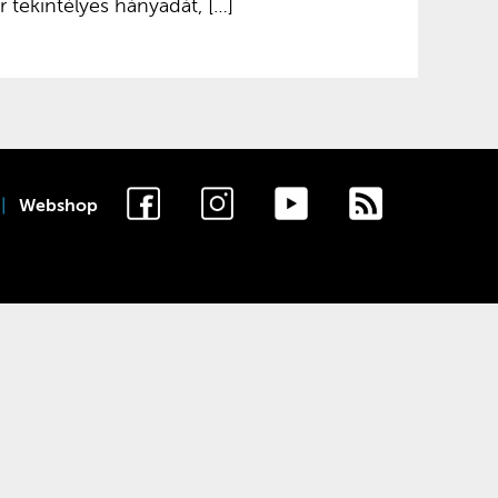
r tekintélyes hányadát, […]
Webshop