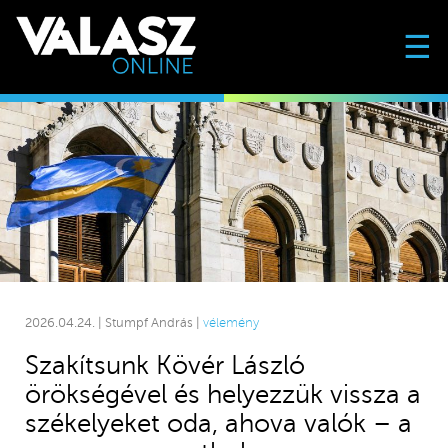
☰
2026.04.24. | Stumpf András |
vélemény
Szakítsunk Kövér László
örökségével és helyezzük vissza a
székelyeket oda, ahova valók – a