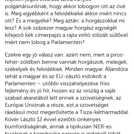
polgártársunknak, hogy akkor lobogjon ott az övé
is. Meg egyébként a felvidékieké akkor miért nincs
ott? És a megyéké? Meg aztán: a horgászokkal mi
lesz? A sok százezer magyar horgász egységét
kifejező kék címerpajzs a rajta virító stilizált süllővel
miért nem lobog a Parlamenten?
Ezekre egy jó válasz van: azért nem, mert a piros-
fehér-zöldben benne vannak horgászok, melegek,
székelyek és felvidékiek. Minden magyar. Állandóra
tehát a magyar és az EU-zászló indokolt a
Parlamenten – utóbbi visszahelyezése friss
fejlemény és jó hír, hiszen ez az ország a saját
szabad akaratából lett ennek a szövetségnek, az
Európai Uniónak a része, ezt a szövetséget
ráadásul most megerősítette a Tisza-kétharmaddal.
Kövér László 12 évvel ezelőtti önkényes
bumfordiságának, annak a tipikusan NER-es
húzásnak a korrekciója nagyon is indokolt tehát.