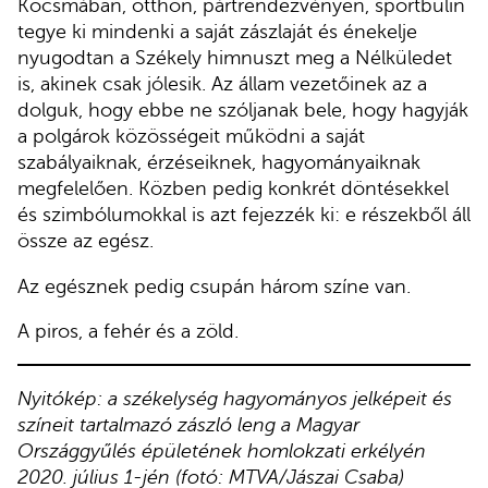
Kocsmában, otthon, pártrendezvényen, sportbulin
tegye ki mindenki a saját zászlaját és énekelje
nyugodtan a Székely himnuszt meg a Nélküledet
is, akinek csak jólesik. Az állam vezetőinek az a
dolguk, hogy ebbe ne szóljanak bele, hogy hagyják
a polgárok közösségeit működni a saját
szabályaiknak, érzéseiknek, hagyományaiknak
megfelelően. Közben pedig konkrét döntésekkel
és szimbólumokkal is azt fejezzék ki: e részekből áll
össze az egész.
Az egésznek pedig csupán három színe van.
A piros, a fehér és a zöld.
Nyitókép: a székelység hagyományos jelképeit és
színeit tartalmazó zászló leng a Magyar
Országgyűlés épületének homlokzati erkélyén
2020. július 1-jén (fotó: MTVA/Jászai Csaba)