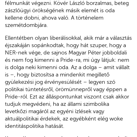
félmunkát végezni. Kövér László borzalmas, beteg
zászlóügyi örökségének másik elemét is oda
kellene dobni, ahova való. A történelem
szemétdombjára.
Ellentétben olyan liberálisokkal, akik már a választás
éjszakáján sopánkodtak, hogy hát szuper, hogy a
NER-nek vége, de sajnos Magyar Péter jobboldali
és nem fog kimenni a Pride-ra, mi úgy látjuk: nem
is dolga neki kimenni oda. Az a dolga – amit vállalt
is –, hogy biztosítsa a mindenkit megillető
gyülekezési jog érvényesülését – legyen szó
politikai tüntetésről, örömünnepről vagy éppen a
Pride-ról. Ezt az álláspontunkat viszont csak akkor
tudjuk megvédeni, ha az állami szimbolika
levetkőzi magáról az egyéni ízlések vagy
aktuálpolitikai érdekek, az egyébként elég woke
identitáspolitika hatását.