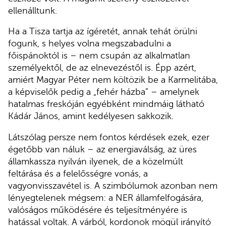
ellenálltunk.
Ha a Tisza tartja az ígéretét, annak tehát örülni
fogunk, s helyes volna megszabadulni a
főispánoktól is – nem csupán az alkalmatlan
személyektől, de az elnevezéstől is. Épp azért,
amiért Magyar Péter nem költözik be a Karmelitába,
a képviselők pedig a „fehér házba” – amelynek
hatalmas freskóján egyébként mindmáig látható
Kádár János, amint kedélyesen sakkozik.
Látszólag persze nem fontos kérdések ezek, ezer
égetőbb van náluk – az energiaválság, az üres
államkassza nyilván ilyenek, de a közelmúlt
feltárása és a felelősségre vonás, a
vagyonvisszavétel is. A szimbólumok azonban nem
lényegtelenek mégsem: a NER államfelfogására,
valóságos működésére és teljesítményére is
hatással voltak. A várból, kordonok mögül irányító