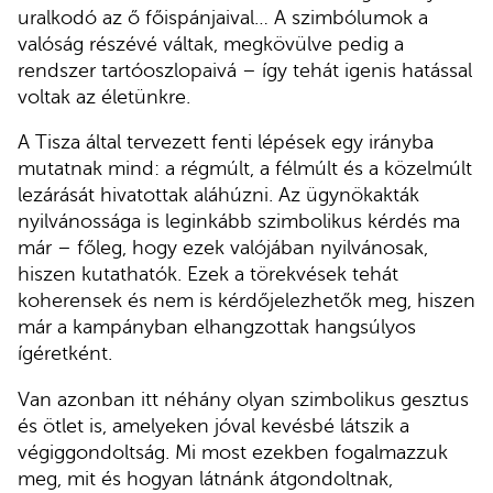
uralkodó az ő főispánjaival… A szimbólumok a
valóság részévé váltak, megkövülve pedig a
rendszer tartóoszlopaivá – így tehát igenis hatással
voltak az életünkre.
A Tisza által tervezett fenti lépések egy irányba
mutatnak mind: a régmúlt, a félmúlt és a közelmúlt
lezárását hivatottak aláhúzni. Az ügynökakták
nyilvánossága is leginkább szimbolikus kérdés ma
már – főleg, hogy ezek valójában nyilvánosak,
hiszen kutathatók. Ezek a törekvések tehát
koherensek és nem is kérdőjelezhetők meg, hiszen
már a kampányban elhangzottak hangsúlyos
ígéretként.
Van azonban itt néhány olyan szimbolikus gesztus
és ötlet is, amelyeken jóval kevésbé látszik a
végiggondoltság. Mi most ezekben fogalmazzuk
meg, mit és hogyan látnánk átgondoltnak,