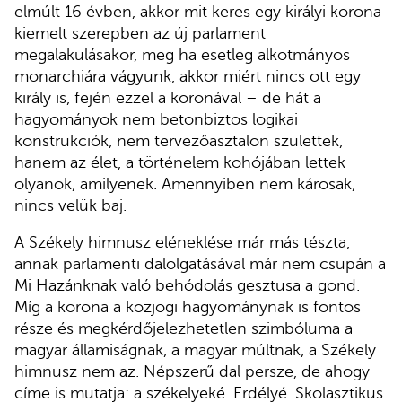
elmúlt 16 évben, akkor mit keres egy királyi korona
kiemelt szerepben az új parlament
megalakulásakor, meg ha esetleg alkotmányos
monarchiára vágyunk, akkor miért nincs ott egy
király is, fején ezzel a koronával – de hát a
hagyományok nem betonbiztos logikai
konstrukciók, nem tervezőasztalon születtek,
hanem az élet, a történelem kohójában lettek
olyanok, amilyenek. Amennyiben nem károsak,
nincs velük baj.
A Székely himnusz eléneklése már más tészta,
annak parlamenti dalolgatásával már nem csupán a
Mi Hazánknak való behódolás gesztusa a gond.
Míg a korona a közjogi hagyománynak is fontos
része és megkérdőjelezhetetlen szimbóluma a
magyar államiságnak, a magyar múltnak, a Székely
himnusz nem az. Népszerű dal persze, de ahogy
címe is mutatja: a székelyeké. Erdélyé. Skolasztikus