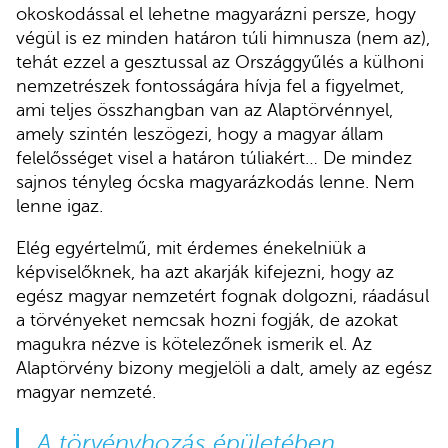
okoskodással el lehetne magyarázni persze, hogy
végül is ez minden határon túli himnusza (nem az),
tehát ezzel a gesztussal az Országgyűlés a külhoni
nemzetrészek fontosságára hívja fel a figyelmet,
ami teljes összhangban van az Alaptörvénnyel,
amely szintén leszögezi, hogy a magyar állam
felelősséget visel a határon túliakért… De mindez
sajnos tényleg ócska magyarázkodás lenne. Nem
lenne igaz.
Elég egyértelmű, mit érdemes énekelniük a
képviselőknek, ha azt akarják kifejezni, hogy az
egész magyar nemzetért fognak dolgozni, ráadásul
a törvényeket nemcsak hozni fogják, de azokat
magukra nézve is kötelezőnek ismerik el. Az
Alaptörvény bizony megjelöli a dalt, amely az egész
magyar nemzeté.
A törvényhozás épületében,