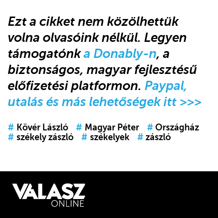
Ezt a cikket nem közölhettük
volna olvasóink nélkül
.
Legyen
támogatónk
a Donably-n
, a
biztonságos, magyar fejlesztésű
előfizetési platformon.
Paypal,
utalás és más lehetőségek itt >>>
#
Kövér László
#
Magyar Péter
#
Országház
#
székely zászló
#
székelyek
#
zászló