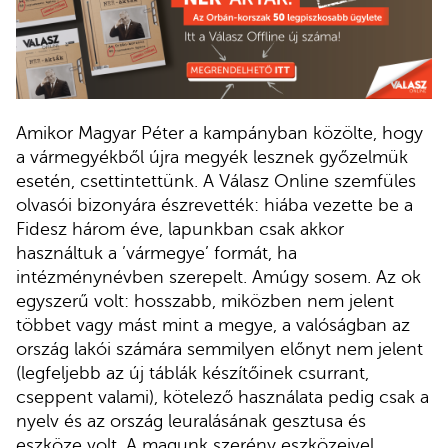
Amikor Magyar Péter a kampányban közölte, hogy
a vármegyékből újra megyék lesznek győzelmük
esetén, csettintettünk. A Válasz Online szemfüles
olvasói bizonyára észrevették: hiába vezette be a
Fidesz három éve, lapunkban csak akkor
használtuk a ’vármegye’ formát, ha
intézménynévben szerepelt. Amúgy sosem. Az ok
egyszerű volt: hosszabb, miközben nem jelent
többet vagy mást mint a megye, a valóságban az
ország lakói számára semmilyen előnyt nem jelent
(legfeljebb az új táblák készítőinek csurrant,
cseppent valami), kötelező használata pedig csak a
nyelv és az ország leuralásának gesztusa és
eszköze volt. A magunk szerény eszközeivel