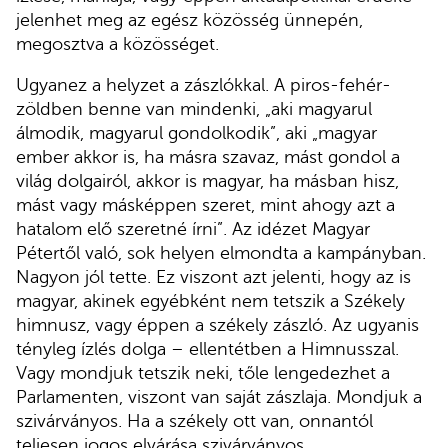
jelenhet meg az egész közösség ünnepén,
megosztva a közösséget.
Ugyanez a helyzet a zászlókkal. A piros-fehér-
zöldben benne van mindenki, „aki magyarul
álmodik, magyarul gondolkodik”, aki „magyar
ember akkor is, ha másra szavaz, mást gondol a
világ dolgairól, akkor is magyar, ha másban hisz,
mást vagy másképpen szeret, mint ahogy azt a
hatalom elő szeretné írni”. Az idézet Magyar
Pétertől való, sok helyen elmondta a kampányban.
Nagyon jól tette. Ez viszont azt jelenti, hogy az is
magyar, akinek egyébként nem tetszik a Székely
himnusz, vagy éppen a székely zászló. Az ugyanis
tényleg ízlés dolga – ellentétben a Himnusszal.
Vagy mondjuk tetszik neki, tőle lengedezhet a
Parlamenten, viszont van saját zászlaja. Mondjuk a
szivárványos. Ha a székely ott van, onnantól
teljesen jogos elvárása szivárványos