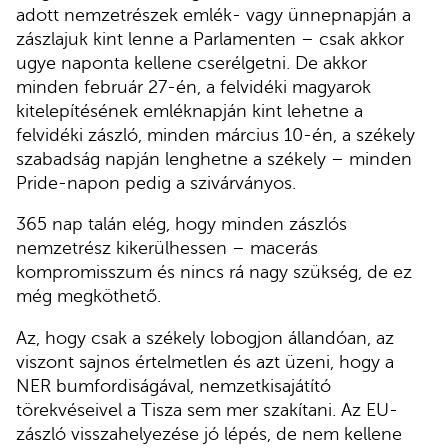
adott nemzetrészek emlék- vagy ünnepnapján a
zászlajuk kint lenne a Parlamenten – csak akkor
ugye naponta kellene cserélgetni. De akkor
minden február 27-én, a felvidéki magyarok
kitelepítésének emléknapján kint lehetne a
felvidéki zászló, minden március 10-én, a székely
szabadság napján lenghetne a székely – minden
Pride-napon pedig a szivárványos.
365 nap talán elég, hogy minden zászlós
nemzetrész kikerülhessen – macerás
kompromisszum és nincs rá nagy szükség, de ez
még megköthető.
Az, hogy csak a székely lobogjon állandóan, az
viszont sajnos értelmetlen és azt üzeni, hogy a
NER bumfordiságával, nemzetkisajátító
törekvéseivel a Tisza sem mer szakítani. Az EU-
zászló visszahelyezése jó lépés, de nem kellene