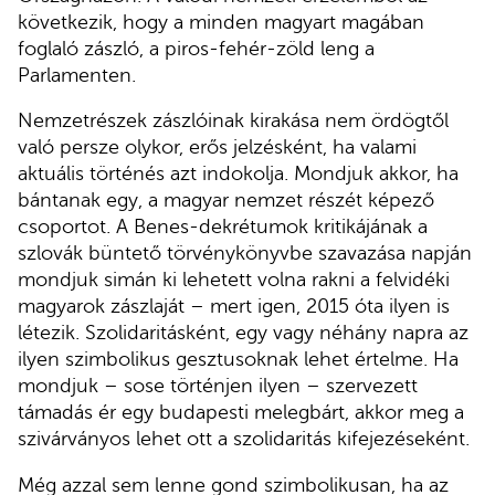
következik, hogy a minden magyart magában
foglaló zászló, a piros-fehér-zöld leng a
Parlamenten.
Nemzetrészek zászlóinak kirakása nem ördögtől
való persze olykor, erős jelzésként, ha valami
aktuális történés azt indokolja. Mondjuk akkor, ha
bántanak egy, a magyar nemzet részét képező
csoportot. A Benes-dekrétumok kritikájának a
szlovák büntető törvénykönyvbe szavazása napján
mondjuk simán ki lehetett volna rakni a felvidéki
magyarok zászlaját – mert igen, 2015 óta ilyen is
létezik. Szolidaritásként, egy vagy néhány napra az
ilyen szimbolikus gesztusoknak lehet értelme. Ha
mondjuk – sose történjen ilyen – szervezett
támadás ér egy budapesti melegbárt, akkor meg a
szivárványos lehet ott a szolidaritás kifejezéseként.
Még azzal sem lenne gond szimbolikusan, ha az