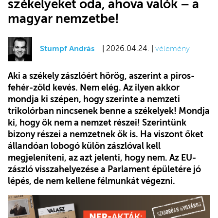
székelyeket oda, ahova valók – a
magyar nemzetbe!
Stumpf András
| 2026.04.24. |
vélemény
Aki a székely zászlóért hörög, aszerint a piros-
fehér-zöld kevés. Nem elég. Az ilyen akkor
mondja ki szépen, hogy szerinte a nemzeti
trikolórban nincsenek benne a székelyek! Mondja
ki, hogy ők nem a nemzet részei! Szerintünk
bizony részei a nemzetnek ők is. Ha viszont őket
állandóan lobogó külön zászlóval kell
megjeleníteni, az azt jelenti, hogy nem. Az EU-
zászló visszahelyezése a Parlament épületére jó
lépés, de nem kellene félmunkát végezni.