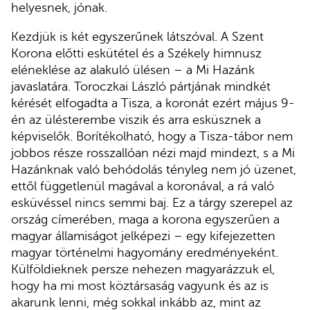
helyesnek, jónak.
Kezdjük is két egyszerűnek látszóval. A Szent
Korona előtti eskütétel és a Székely himnusz
eléneklése az alakuló ülésen – a Mi Hazánk
javaslatára. Toroczkai László pártjának mindkét
kérését elfogadta a Tisza, a koronát ezért május 9-
én az ülésterembe viszik és arra esküsznek a
képviselők. Borítékolható, hogy a Tisza-tábor nem
jobbos része rosszallóan nézi majd mindezt, s a Mi
Hazánknak való behódolás tényleg nem jó üzenet,
ettől függetlenül magával a koronával, a rá való
esküvéssel nincs semmi baj. Ez a tárgy szerepel az
ország címerében, maga a korona egyszerűen a
magyar államiságot jelképezi – egy kifejezetten
magyar történelmi hagyomány eredményeként.
Külföldieknek persze nehezen magyarázzuk el,
hogy ha mi most köztársaság vagyunk és az is
akarunk lenni, még sokkal inkább az, mint az