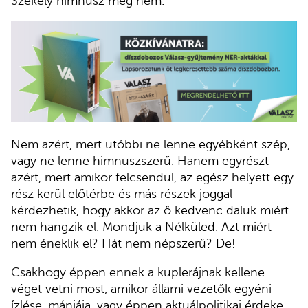
Székely himnusz meg nem.
Nem azért, mert utóbbi ne lenne egyébként szép,
vagy ne lenne himnuszszerű. Hanem egyrészt
azért, mert amikor felcsendül, az egész helyett egy
rész kerül előtérbe és más részek joggal
kérdezhetik, hogy akkor az ő kedvenc daluk miért
nem hangzik el. Mondjuk a Nélküled. Azt miért
nem éneklik el? Hát nem népszerű? De!
Csakhogy éppen ennek a kuplerájnak kellene
véget vetni most, amikor állami vezetők egyéni
ízlése, mániája, vagy éppen aktuálpolitikai érdeke