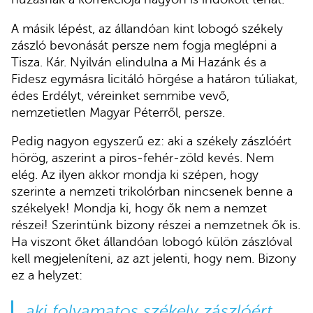
A másik lépést, az állandóan kint lobogó székely
zászló bevonását persze nem fogja meglépni a
Tisza. Kár. Nyilván elindulna a Mi Hazánk és a
Fidesz egymásra licitáló hörgése a határon túliakat,
édes Erdélyt, véreinket semmibe vevő,
nemzetietlen Magyar Péterről, persze.
Pedig nagyon egyszerű ez: aki a székely zászlóért
hörög, aszerint a piros-fehér-zöld kevés. Nem
elég. Az ilyen akkor mondja ki szépen, hogy
szerinte a nemzeti trikolórban nincsenek benne a
székelyek! Mondja ki, hogy ők nem a nemzet
részei! Szerintünk bizony részei a nemzetnek ők is.
Ha viszont őket állandóan lobogó külön zászlóval
kell megjeleníteni, az azt jelenti, hogy nem. Bizony
ez a helyzet:
aki folyamatos székely zászlóért