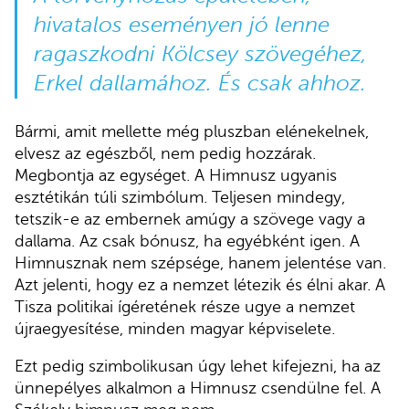
hivatalos eseményen jó lenne
ragaszkodni Kölcsey szövegéhez,
Erkel dallamához. És csak ahhoz.
Bármi, amit mellette még pluszban elénekelnek,
elvesz az egészből, nem pedig hozzárak.
Megbontja az egységet. A Himnusz ugyanis
esztétikán túli szimbólum. Teljesen mindegy,
tetszik-e az embernek amúgy a szövege vagy a
dallama. Az csak bónusz, ha egyébként igen. A
Himnusznak nem szépsége, hanem jelentése van.
Azt jelenti, hogy ez a nemzet létezik és élni akar. A
Tisza politikai ígéretének része ugye a nemzet
újraegyesítése, minden magyar képviselete.
Ezt pedig szimbolikusan úgy lehet kifejezni, ha az
ünnepélyes alkalmon a Himnusz csendülne fel. A