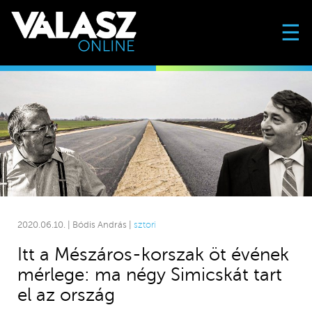
☰
2020.06.10. | Bódis András |
sztori
Itt a Mészáros-korszak öt évének
mérlege: ma négy Simicskát tart
el az ország