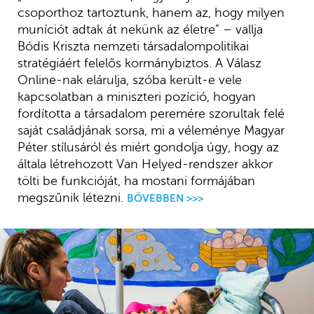
csoporthoz tartoztunk, hanem az, hogy milyen
muníciót adtak át nekünk az életre” – vallja
Bódis Kriszta nemzeti társadalompolitikai
stratégiáért felelős kormánybiztos. A Válasz
Online-nak elárulja, szóba került-e vele
kapcsolatban a miniszteri pozíció, hogyan
fordította a társadalom peremére szorultak felé
saját családjának sorsa, mi a véleménye Magyar
Péter stílusáról és miért gondolja úgy, hogy az
általa létrehozott Van Helyed-rendszer akkor
tölti be funkcióját, ha mostani formájában
megszűnik létezni.
BŐVEBBEN >>>