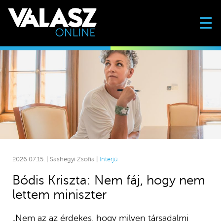
☰
2026.07.15. | Sashegyi Zsófia |
Interjú
Bódis Kriszta: Nem fáj, hogy nem
lettem miniszter
„Nem az az érdekes, hogy milyen társadalmi