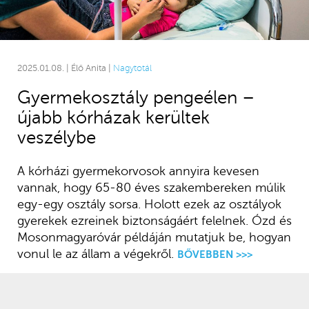
2025.01.08. | Élő Anita |
Nagytotál
Gyermekosztály pengeélen –
újabb kórházak kerültek
veszélybe
A kórházi gyermekorvosok annyira kevesen
vannak, hogy 65-80 éves szakembereken múlik
egy-egy osztály sorsa. Holott ezek az osztályok
gyerekek ezreinek biztonságáért felelnek. Ózd és
Mosonmagyaróvár példáján mutatjuk be, hogyan
vonul le az állam a végekről.
BŐVEBBEN >>>