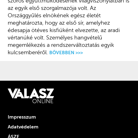
szoros együttműködésének világviszonylatban is
az egyik első szorgalmazója volt. Az
Országgyűlés elnökének egész életét
meghatározta, hogy az első sír, amelyhez
édesapja ötéves kisfiúként elvezette, az aradi
vértanúké volt. Személyes hangvételű
megemlékezés a rendszerváltoztatás egyik
kulcsemberéről.
BŐVEBBEN >>>
Impresszum
Adatvédelem
ÁSZF