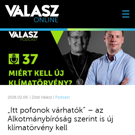
☰
2026.02.09. | Zöld Válasz |
Podcast
„Itt pofonok várhatók” – az
Alkotmánybíróság szerint is új
klímatörvény kell