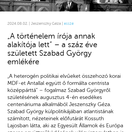
2024.08.02. | Jeszenszky Géza |
esszé
„A történelem írója annak
alakítója lett” – a száz éve
született Szabad György
emlékére
„A heterogén politikai elvűeket összehozó korai
MDF-et Antallal együtt ő formálta centrista
középpárttá” – fogalmaz Szabad Györgyről
születésének augusztus 4-én esedékes
centenáriuma alkalmából Jeszenszky Géza.
Szabad György külpolitikájában atlantistának
számított, nézeteinek előfutárát Kossuth
Lajosban látta, aki az Egyesült Államok és Európa