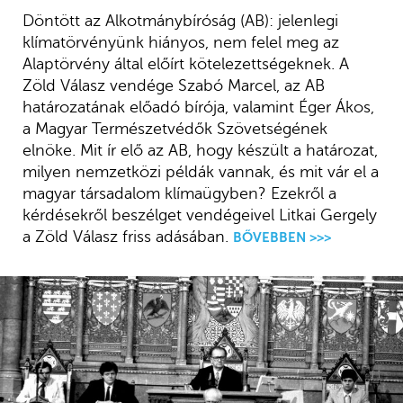
Döntött az Alkotmánybíróság (AB): jelenlegi
klímatörvényünk hiányos, nem felel meg az
Alaptörvény által előírt kötelezettségeknek. A
Zöld Válasz vendége Szabó Marcel, az AB
határozatának előadó bírója, valamint Éger Ákos,
a Magyar Természetvédők Szövetségének
elnöke. Mit ír elő az AB, hogy készült a határozat,
milyen nemzetközi példák vannak, és mit vár el a
magyar társadalom klímaügyben? Ezekről a
kérdésekről beszélget vendégeivel Litkai Gergely
a Zöld Válasz friss adásában.
BŐVEBBEN >>>