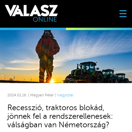
☰
2024.01.16. | Magyari Péter |
Nagytotál
Recesszió, traktoros blokád,
jönnek fel a rendszerellenesek:
válságban van Németország?