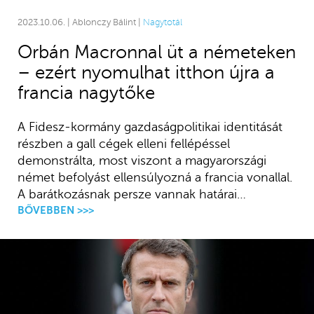
2023.10.06. | Ablonczy Bálint |
Nagytotál
Orbán Macronnal üt a németeken
– ezért nyomulhat itthon újra a
francia nagytőke
A Fidesz-kormány gazdaságpolitikai identitását
részben a gall cégek elleni fellépéssel
demonstrálta, most viszont a magyarországi
német befolyást ellensúlyozná a francia vonallal.
A barátkozásnak persze vannak határai…
BŐVEBBEN >>>