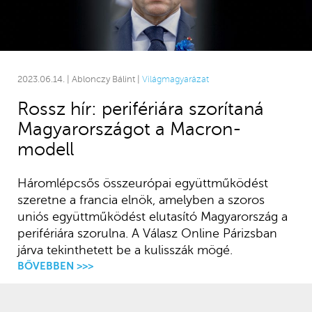
2023.06.14. | Ablonczy Bálint |
Világmagyarázat
Rossz hír: perifériára szorítaná
Magyarországot a Macron-
modell
Háromlépcsős összeurópai együttműködést
szeretne a francia elnök, amelyben a szoros
uniós együttműködést elutasító Magyarország a
perifériára szorulna. A Válasz Online Párizsban
járva tekinthetett be a kulisszák mögé.
BŐVEBBEN >>>