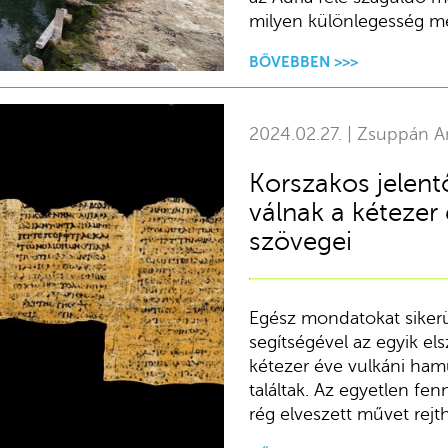
milyen különlegesség me
BŐVEBBEN >>>
2024.02.27. | Zsuppán A
Korszakos jelent
válnak a kétezer
szövegei
Egész mondatokat sikerü
segítségével az egyik el
kétezer éve vulkáni ham
találtak. Az egyetlen fe
rég elveszett művet rejth