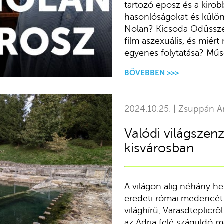
tartozó eposz és a kirob
hasonlóságokat és külön
Nolan? Kicsoda Odüssze
film aszexuális, és mié
egyenes folytatása? Mű
BŐVEBBEN >>>
2024.10.25. | Zsuppán A
Valódi világszenz
kisvárosban
A világon alig néhány hel
eredeti római medencét 
világhírű, Varasdteplicrő
az Adria felé száguldó m