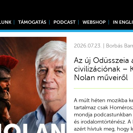
LUNK
TÁMOGATÁS
PODCAST
WEBSHOP
IN ENGL
2026.07.23. | Borbás Bar
Az új Odüsszeia 
civilizációnak –
Nolan műveiről
A múlt héten mozikba ke
tartalmaz csak Homéroszt
mondja podcastunkban Ka
és irodalomtörténész. A 
azért hívtuk meg, hogy k