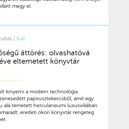
llett megy el.
ndrás |
Kult
őségű áttörés: olvashatóvá
 éve eltemetett könyvtár
lt kinyerni a modern technológia
szenesedett papirusztekercsből, amit egy
u alá temetett herculaneumi luxusvillában
nnmaradt, eredeti ókori könyvtár rengeteg
et.