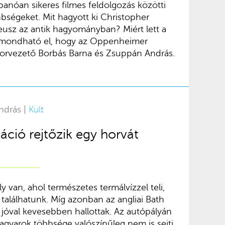
banóan sikeres filmes feldolgozás közötti
bségeket. Mit hagyott ki Christopher
usz az antik hagyományban? Miért lett a
rt mondható el, hogy az Oppenheimer
sorvezető Borbás Barna és Zsuppán András.
ndrás |
Kult
áció rejtőzik egy horvát
y van, ahol természetes termálvízzel teli,
találhatunk. Míg azonban az angliai Bath
l jóval kevesebben hallottak. Az autópályán
agyarok többsége valószínűleg nem is sejti,