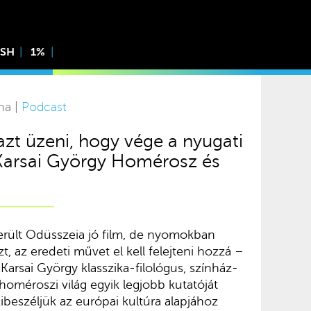
ISH
1%
na |
Podcast
azt üzeni, hogy vége a nyugati
 Karsai György Homérosz és
rült Odüsszeia jó film, de nyomokban
, az eredeti művet el kell felejteni hozzá –
rsai György klasszika-filológus, színház-
homéroszi világ egyik legjobb kutatóját
ibeszéljük az európai kultúra alapjához