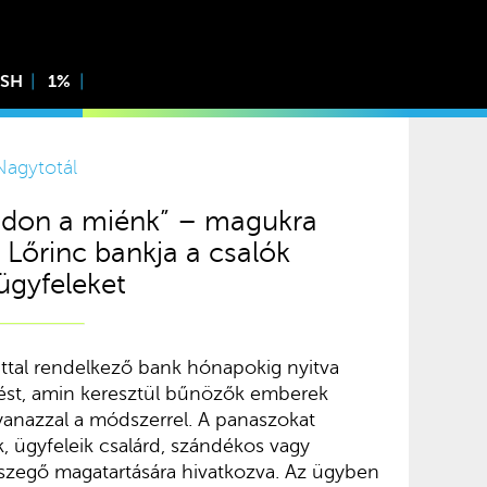
ISH
1%
Nagytotál
ádon a miénk” – magukra
Lőrinc bankja a csalók
ügyfeleket
ttal rendelkező bank hónapokig nyitva
rést, amin keresztül bűnözők emberek
gyanazzal a módszerrel. A panaszokat
k, ügyfeleik csalárd, szándékos vagy
szegő magatartására hivatkozva. Az ügyben