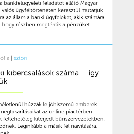
 a bankfelügyeleti feladatot ellátó Magyar
 valós ügyféltörténeten keresztül mutatjuk
a az állam a banki ügyfeleket, akik számára
y, hogy részben megtérítik a pénzüket.
ófia |
sztori
i kibercsalások száma – így
ük
kíméletlenül húzzák le jóhiszemű emberek
megtakarításaikat az online piactérben
k feltehetőleg kiterjedt bűnszervezetekben,
dnek. Leginkább a másik fél naivitására,
enek.