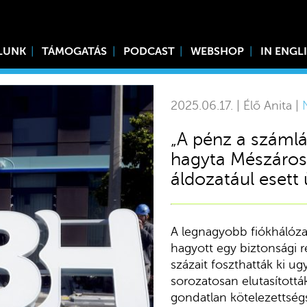
LUNK
TÁMOGATÁS
PODCAST
WEBSHOP
IN ENGL
2025.06.17. | Élő Anita |
„A pénz a száml
hagyta Mészáros 
áldozatául esett 
A legnagyobb fiókhálóza
hagyott egy biztonsági 
százait foszthatták ki u
sorozatosan elutasítottá
gondatlan kötelezettség