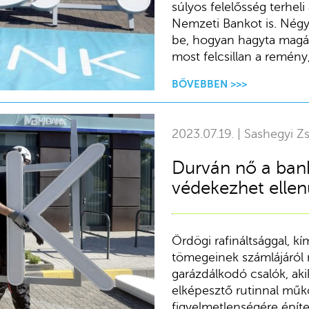
súlyos felelősség terheli
Nemzeti Bankot is. Négy
be, hogyan hagyta magár
most felcsillan a remén
BŐVEBBEN >>>
2023.07.19. | Sashegyi Zs
Durván nő a bank
védekezhet ellen
Ördögi rafináltsággal, 
tömegeinek számlájáról 
garázdálkodó csalók, aki
elképesztő rutinnal műkö
figyelmetlenségére épít