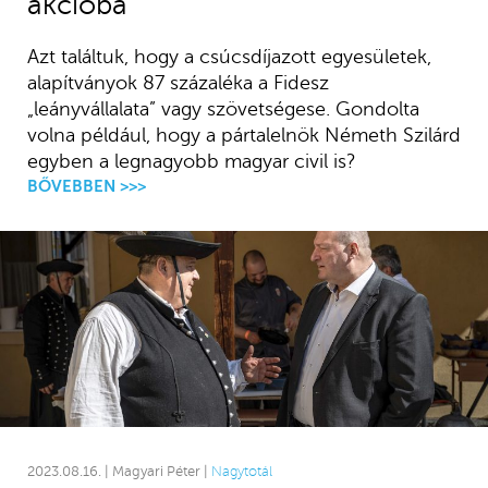
akcióba
Azt találtuk, hogy a csúcsdíjazott egyesületek,
alapítványok 87 százaléka a Fidesz
„leányvállalata” vagy szövetségese. Gondolta
volna például, hogy a pártalelnök Németh Szilárd
egyben a legnagyobb magyar civil is?
BŐVEBBEN >>>
2023.08.16. | Magyari Péter |
Nagytotál