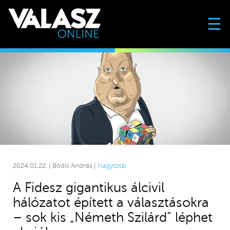
☰
2024.01.22. | Bódis András |
Nagytotál
A Fidesz gigantikus álcivil
hálózatot épített a választásokra
– sok kis „Németh Szilárd” léphet