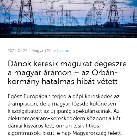
2024.01.24. | Magyari Péter |
sztori
Dánok keresik magukat degeszre
a magyar áramon – az Orbán-
kormány hatalmas hibát vétett
Egész Európában terjed a gépi kereskedés az
árampiacon, de a magyar tőzsde különösen
kiszolgáltatott az új iparág spekulánsainak. Az
elektromosáram-kereskedelem központja két
dániai kisváros lett, onnan lesik titkos
algoritmusok, kisüt-e nap Magyarország felett.