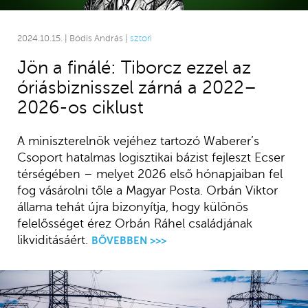
2024.10.15. | Bódis András |
sztori
Jön a finálé: Tiborcz ezzel az
óriásbiznisszel zárná a 2022–
2026-os ciklust
A miniszterelnök vejéhez tartozó Waberer’s
Csoport hatalmas logisztikai bázist fejleszt Ecser
térségében – melyet 2026 első hónapjaiban fel
fog vásárolni tőle a Magyar Posta. Orbán Viktor
állama tehát újra bizonyítja, hogy különös
felelősséget érez Orbán Ráhel családjának
likviditásáért.
BŐVEBBEN >>>