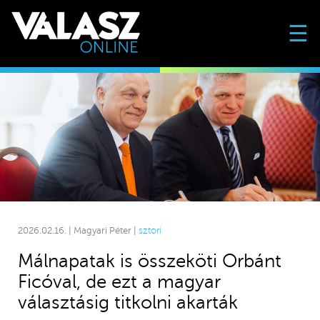
☰
2026.02.16. | Magyari Péter |
sztori
Málnapatak is összeköti Orbánt
Ficóval, de ezt a magyar
választásig titkolni akarták