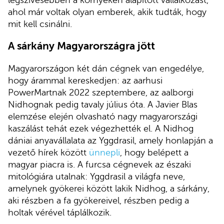
ahol már voltak olyan emberek, akik tudták, hogy
mit kell csinálni.
A sárkány Magyarországra jött
Magyarországon két dán cégnek van engedélye,
hogy árammal kereskedjen: az aarhusi
PowerMartnak 2022 szeptembere, az aalborgi
Nidhognak pedig tavaly július óta. A Javier Blas
elemzése elején olvasható nagy magyarországi
kaszálást tehát ezek végezhették el. A Nidhog
dániai anyavállalata az Yggdrasil, amely honlapján a
vezető hírek között
ünnepli
, hogy belépett a
magyar piacra is. A furcsa cégnevek az északi
mitológiára utalnak: Yggdrasil a világfa neve,
amelynek gyökerei között lakik Nidhog, a sárkány,
aki részben a fa gyökereivel, részben pedig a
holtak vérével táplálkozik.