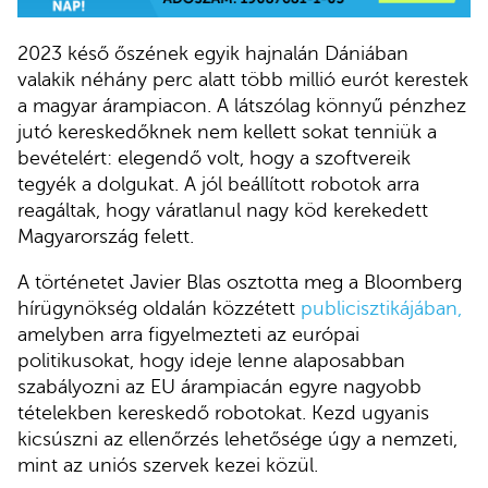
2023 késő őszének egyik hajnalán Dániában
valakik néhány perc alatt több millió eurót kerestek
a magyar árampiacon. A látszólag könnyű pénzhez
jutó kereskedőknek nem kellett sokat tenniük a
bevételért: elegendő volt, hogy a szoftvereik
tegyék a dolgukat. A jól beállított robotok arra
reagáltak, hogy váratlanul nagy köd kerekedett
Magyarország felett.
A történetet Javier Blas osztotta meg a Bloomberg
hírügynökség oldalán közzétett
publicisztikájában
,
amelyben arra figyelmezteti az európai
politikusokat, hogy ideje lenne alaposabban
szabályozni az EU árampiacán egyre nagyobb
tételekben kereskedő robotokat. Kezd ugyanis
kicsúszni az ellenőrzés lehetősége úgy a nemzeti,
mint az uniós szervek kezei közül.