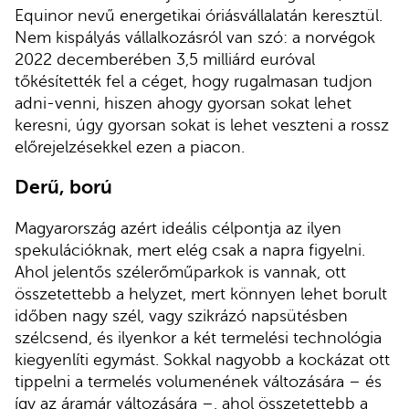
Equinor nevű energetikai óriásvállalatán keresztül.
Nem kispályás vállalkozásról van szó: a norvégok
2022 decemberében 3,5 milliárd euróval
tőkésítették fel a céget, hogy rugalmasan tudjon
adni-venni, hiszen ahogy gyorsan sokat lehet
keresni, úgy gyorsan sokat is lehet veszteni a rossz
előrejelzésekkel ezen a piacon.
Derű, ború
Magyarország azért ideális célpontja az ilyen
spekulációknak, mert elég csak a napra figyelni.
Ahol jelentős szélerőműparkok is vannak, ott
összetettebb a helyzet, mert könnyen lehet borult
időben nagy szél, vagy szikrázó napsütésben
szélcsend, és ilyenkor a két termelési technológia
kiegyenlíti egymást. Sokkal nagyobb a kockázat ott
tippelni a termelés volumenének változására – és
így az áramár változására –, ahol összetettebb a