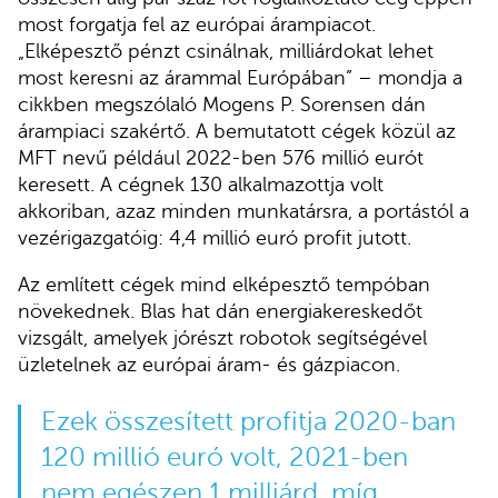
most forgatja fel az európai árampiacot.
„Elképesztő pénzt csinálnak, milliárdokat lehet
most keresni az árammal Európában” – mondja a
cikkben megszólaló Mogens P. Sorensen dán
árampiaci szakértő. A bemutatott cégek közül az
MFT nevű például 2022-ben 576 millió eurót
keresett. A cégnek 130 alkalmazottja volt
akkoriban, azaz minden munkatársra, a portástól a
vezérigazgatóig: 4,4 millió euró profit jutott.
Az említett cégek mind elképesztő tempóban
növekednek. Blas hat dán energiakereskedőt
vizsgált, amelyek jórészt robotok segítségével
üzletelnek az európai áram- és gázpiacon.
Ezek összesített profitja 2020-ban
120 millió euró volt, 2021-ben
nem egészen 1 milliárd, míg