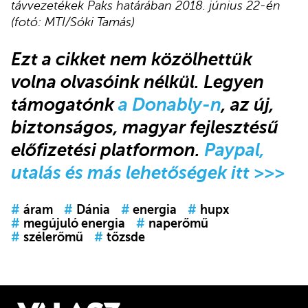
távvezetékek Paks határában 2018. június 22-én
(fotó: MTI/Sóki Tamás)
Ezt a cikket nem közölhettük
volna olvasóink nélkül. Legyen
támogatónk
a Donably-n
, az új,
biztonságos, magyar fejlesztésű
előfizetési platformon.
Paypal,
utalás és más lehetőségek itt >>>
#
áram
#
Dánia
#
energia
#
hupx
#
megújuló energia
#
naperőmű
#
szélerőmű
#
tőzsde