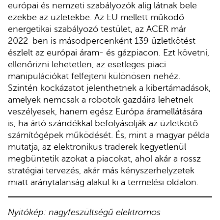
európai és nemzeti szabályozók alig látnak bele
ezekbe az üzletekbe. Az EU mellett működő
energetikai szabályozó testület, az ACER már
2022-ben is másodpercenként 139 üzletkötést
észlelt az európai áram- és gázpiacon. Ezt követni,
ellenőrizni lehetetlen, az esetleges piaci
manipulációkat felfejteni különösen nehéz.
Szintén kockázatot jelenthetnek a kibertámadások,
amelyek nemcsak a robotok gazdáira lehetnek
veszélyesek, hanem egész Európa áramellátására
is, ha ártó szándékkal befolyásolják az üzletkötő
számítógépek működését. És, mint a magyar példa
mutatja, az elektronikus traderek kegyetlenül
megbüntetik azokat a piacokat, ahol akár a rossz
stratégiai tervezés, akár más kényszerhelyzetek
miatt aránytalanság alakul ki a termelési oldalon.
Nyitókép: nagyfeszültségű elektromos