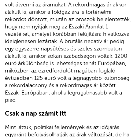
volt átvenni az áramukat. A rekordmagas ár akkor
alakult ki, amikor a földgáz ára is történelmi
rekordot döntött, miután az oroszok bejelentették,
hogy nem nyitják meg az Északi Áramlat 1
vezetéket, amelyet korábban felújításra hivatkozva
ideiglenesen lezártak. A brutális negatív ár pedig
egy egyszerre napsütéses és szeles szombaton
alakult ki, amikor sokan szabadságon voltak. 1200
euró árkülönbség is lehetséges tehát Európában,
miközben az ezredfordulót magában foglaló
évtizedben 125 euró volt a legnagyobb különbség
a rekordalacsony és a rekordmagas ár között
Észak-Európában, ahol a legrugalmasabb volt a
piac.
Csak a nap számít itt
Mint láttuk, politikai fejlemények és az időjárás
egyaránt befolyásolhatják az árak változását, de ha