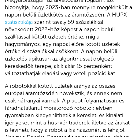
bizonyítja, hogy 2023-ban mennyire megélénkült a
napon belüli üzletkötés az áramtőzsdén. A HUPX
statisztikája
szerint tavaly 59 százalékkal
növekedett 2022-höz képest a napon belüli
szállítással kötött üzletek értéke, míg a
hagyományos, egy nappal előre kötött üzletek
értéke 4 százalékkal csökkent. A napon belüli
üzletelés tipikusan az algoritmussal dolgozó
kereskedők terepe, akik akár 15 percenként
változtathatják eladási vagy vételi pozícióikat.
A robotokkal kötött üzletek aránya az összes
európai áramtőzsdén növekszik, és ennek nem
csak hátrányai vannak. A piacot folyamatosan és
fáradhatatlanul monitorozó robotok elvben
gyorsabban kiegyenlíthetik a keresleti és kínálati
igényeket mint a hús-vér traderek, illetve az árakat
is leviheti, hogy a robot a kis haszonért is lehajol.