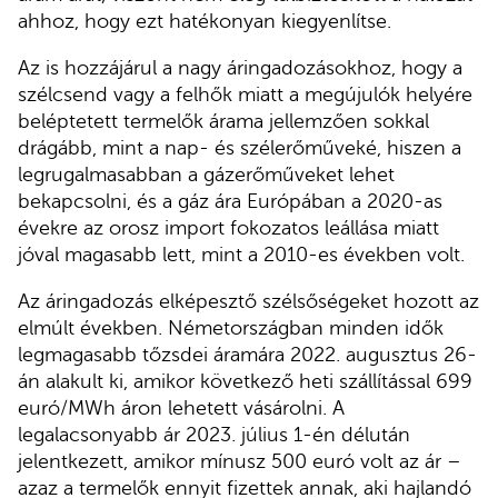
ahhoz, hogy ezt hatékonyan kiegyenlítse.
Az is hozzájárul a nagy áringadozásokhoz, hogy a
szélcsend vagy a felhők miatt a megújulók helyére
beléptetett termelők árama jellemzően sokkal
drágább, mint a nap- és szélerőműveké, hiszen a
legrugalmasabban a gázerőműveket lehet
bekapcsolni, és a gáz ára Európában a 2020-as
évekre az orosz import fokozatos leállása miatt
jóval magasabb lett, mint a 2010-es években volt.
Az áringadozás elképesztő szélsőségeket hozott az
elmúlt években. Németországban minden idők
legmagasabb tőzsdei áramára 2022. augusztus 26-
án alakult ki, amikor következő heti szállítással 699
euró/MWh áron lehetett vásárolni. A
legalacsonyabb ár 2023. július 1-én délután
jelentkezett, amikor mínusz 500 euró volt az ár –
azaz a termelők ennyit fizettek annak, aki hajlandó