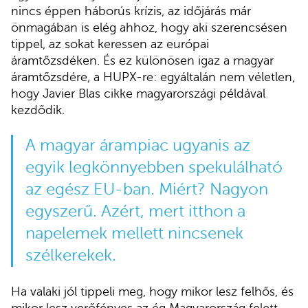
nincs éppen háborús krízis, az időjárás már
önmagában is elég ahhoz, hogy aki szerencsésen
tippel, az sokat keressen az európai
áramtőzsdéken. És ez különösen igaz a magyar
áramtőzsdére, a HUPX-re: egyáltalán nem véletlen,
hogy Javier Blas cikke magyarországi példával
kezdődik.
A magyar árampiac ugyanis az
egyik legkönnyebben spekulálható
az egész EU-ban. Miért? Nagyon
egyszerű. Azért, mert itthon a
napelemek mellett nincsenek
szélkerekek.
Ha valaki jól tippeli meg, hogy mikor lesz felhős, és
mikor lesz verőfényes az ég Magyarország felett,