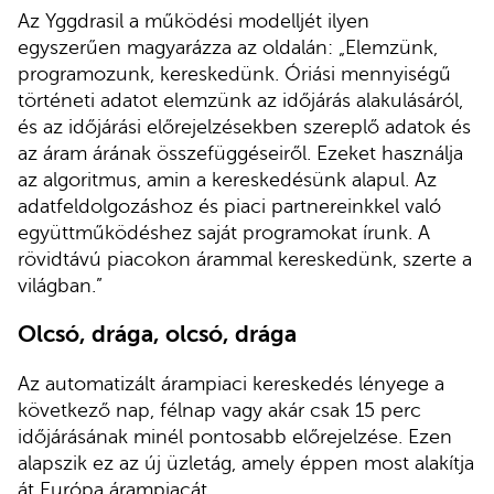
Az Yggdrasil a működési modelljét ilyen
egyszerűen magyarázza az oldalán: „Elemzünk,
programozunk, kereskedünk. Óriási mennyiségű
történeti adatot elemzünk az időjárás alakulásáról,
és az időjárási előrejelzésekben szereplő adatok és
az áram árának összefüggéseiről. Ezeket használja
az algoritmus, amin a kereskedésünk alapul. Az
adatfeldolgozáshoz és piaci partnereinkkel való
együttműködéshez saját programokat írunk. A
rövidtávú piacokon árammal kereskedünk, szerte a
világban.”
Olcsó, drága, olcsó, drága
Az automatizált árampiaci kereskedés lényege a
következő nap, félnap vagy akár csak 15 perc
időjárásának minél pontosabb előrejelzése. Ezen
alapszik ez az új üzletág, amely éppen most alakítja
át Európa árampiacát.