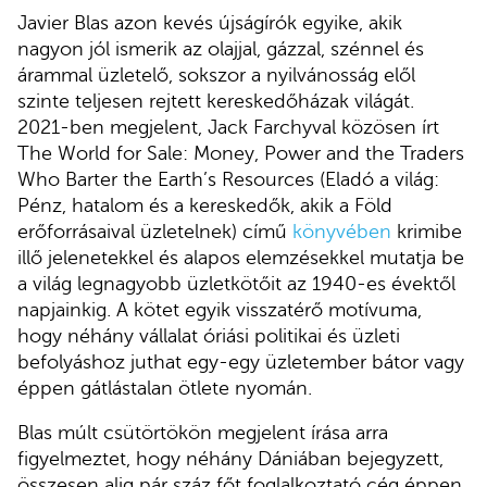
Javier Blas azon kevés újságírók egyike, akik
nagyon jól ismerik az olajjal, gázzal, szénnel és
árammal üzletelő, sokszor a nyilvánosság elől
szinte teljesen rejtett kereskedőházak világát.
2021-ben megjelent, Jack Farchyval közösen írt
The World for Sale: Money, Power and the Traders
Who Barter the Earth’s Resources (Eladó a világ:
Pénz, hatalom és a kereskedők, akik a Föld
erőforrásaival üzletelnek) című
könyvébe
n
krimibe
illő jelenetekkel és alapos elemzésekkel mutatja be
a világ legnagyobb üzletkötőit az 1940-es évektől
napjainkig. A kötet egyik visszatérő motívuma,
hogy néhány vállalat óriási politikai és üzleti
befolyáshoz juthat egy-egy üzletember bátor vagy
éppen gátlástalan ötlete nyomán.
Blas múlt csütörtökön megjelent írása arra
figyelmeztet, hogy néhány Dániában bejegyzett,
összesen alig pár száz főt foglalkoztató cég éppen