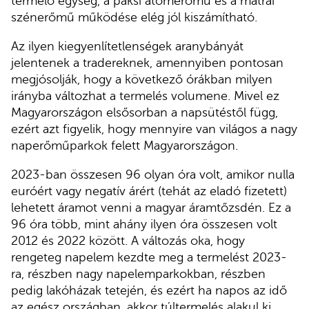
termelő egység, a paksi atomerőmű és a mátrai
szénerőmű működése elég jól kiszámítható.
Az ilyen kiegyenlítetlenségek aranybányát
jelentenek a tradereknek, amennyiben pontosan
megjósolják, hogy a következő órákban milyen
irányba változhat a termelés volumene. Mivel ez
Magyarországon elsősorban a napsütéstől függ,
ezért azt figyelik, hogy mennyire van világos a nagy
naperőműparkok felett Magyarországon.
2023-ban összesen 96 olyan óra volt, amikor nulla
euróért vagy negatív árért (tehát az eladó fizetett)
lehetett áramot venni a magyar áramtőzsdén. Ez a
96 óra több, mint ahány ilyen óra összesen volt
2012 és 2022 között. A változás oka, hogy
rengeteg napelem kezdte meg a termelést 2023-
ra, részben nagy napelemparkokban, részben
pedig lakóházak tetején, és ezért ha napos az idő
az egész országban, akkor túltermelés alakul ki.