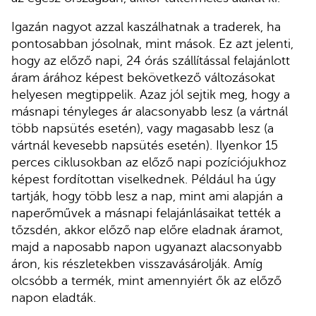
Igazán nagyot azzal kaszálhatnak a traderek, ha
pontosabban jósolnak, mint mások. Ez azt jelenti,
hogy az előző napi, 24 órás szállítással felajánlott
áram árához képest bekövetkező változásokat
helyesen megtippelik. Azaz jól sejtik meg, hogy a
másnapi tényleges ár alacsonyabb lesz (a vártnál
több napsütés esetén), vagy magasabb lesz (a
vártnál kevesebb napsütés esetén). Ilyenkor 15
perces ciklusokban az előző napi pozíciójukhoz
képest fordítottan viselkednek. Például ha úgy
tartják, hogy több lesz a nap, mint ami alapján a
naperőművek a másnapi felajánlásaikat tették a
tőzsdén, akkor előző nap előre eladnak áramot,
majd a naposabb napon ugyanazt alacsonyabb
áron, kis részletekben visszavásárolják. Amíg
olcsóbb a termék, mint amennyiért ők az előző
napon eladták.