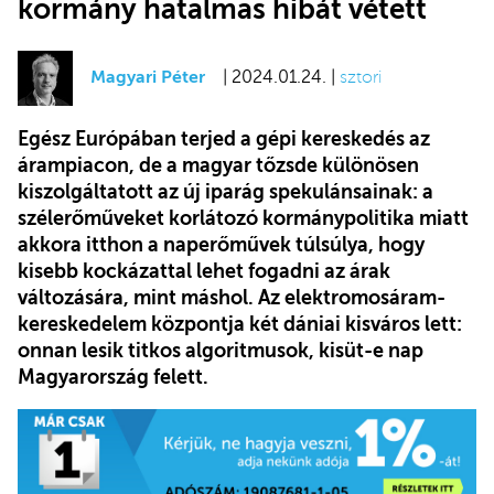
kormány hatalmas hibát vétett
Magyari Péter
| 2024.01.24. |
sztori
Egész Európában terjed a gépi kereskedés az
árampiacon, de a magyar tőzsde különösen
kiszolgáltatott az új iparág spekulánsainak: a
szélerőműveket korlátozó kormánypolitika miatt
akkora itthon a naperőművek túlsúlya, hogy
kisebb kockázattal lehet fogadni az árak
változására, mint máshol. Az elektromosáram-
kereskedelem központja két dániai kisváros lett:
onnan lesik titkos algoritmusok, kisüt-e nap
Magyarország felett.