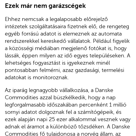
Ezek már nem garázscégek
Ehhez nemcsak a legalaposabb előrejelző
intézetek szolgáltatásaira fizetnek elő, de rengeteg
egyéb forrású adatot is elemeznek az automata
rendszerekkel kereskedő vállalatok. Például figyelik
a közösségi médiában megjelenő fotókat is, hogy
lássák, éppen milyen az idő egyes településeken. A
lehetséges fogyasztást is igyekeznek minél
pontosabban felmérni, azaz gazdasági, termelési
adatokat is monitoroznak.
Az iparág legnagyobb vállalkozása, a Danske
Commodities azzal büszkélkedik, hogy a nap
legforgalmasabb időszakában percenként 1 millió
sornyi adatot dolgoznak fel a számítógépeik, és
ezek alapján napi 25 ezer alkalommal vesznek vagy
adnak el áramot a különböző tőzsdéken. A Danske
Commodities fő tulajdonosa a norvég állam, az