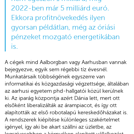
2022-ben már 5 milliárd euró.
Ekkora profitnövekedés ilyen
gyorsan példátlan, még az óriási
pénzeket mozgató energetikában
is.
A cégek mind Aalborgban vagy Aarhusban vannak
bejegyezve, egyik sem régebbi tíz évesnél.
Munkatársaik többségének egyszerre van
informatikai és közgazdasági végzettsége, általában
az aarhusi egyetem phd-hallgatói közül kerülnek
ki. Az iparág központja azért Dánia lett, mert ott
elsőként liberalizálták az árampiacot, és így ott
alapították az első robotalapú kereskedőházakat is.
A rendszerek kiépítése különleges szakértelmet
igényel, így aki be akart szállni az üzletbe, az
legszívesebben a környéken alapított vállalkozást,