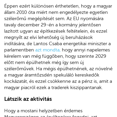
Éppen ezért különösen érthetetlen, hogy a magyar
állam 2010 óta miért nem engedélyezte egyetlen
szélerőmű megépítését sem. Az EU nyomására
tavaly december 29-én a kormány jelentősen
lazított ugyan az építkezések feltételein, és ezzel
megnyílt az elvi lehetőség új beruházások
indítására, de Lantos Csaba energetikai miniszter a
parlamentben
azt mondta
,
hogy annyi napelemes
kérelem van még függőben, hogy szerinte 2029
előtt nem épülhetnek még így sem új
szélerőművek. Ha mégis épülhetnének, az növelné
a magyar áramtőzsdén spekuláló kereskedők
kockázatát, és ezzel csökkenne az a pénz is, amit a
magyar piacról ezek a traderek kiszippantanak.
Látszik az aktivitás
Hogy a mostani helyzetben érdemes
Magyarországon az árváltozásra fogadni, azt