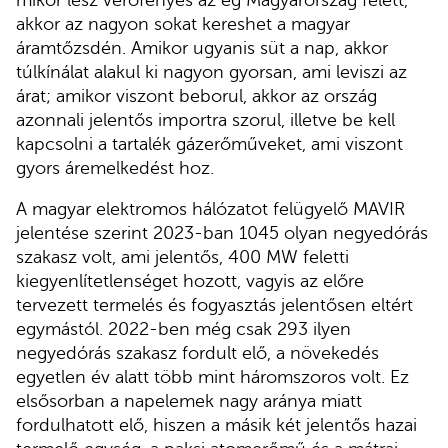
akkor az nagyon sokat kereshet a magyar
áramtőzsdén. Amikor ugyanis süt a nap, akkor
túlkínálat alakul ki nagyon gyorsan, ami leviszi az
árat; amikor viszont beborul, akkor az ország
azonnali jelentős importra szorul, illetve be kell
kapcsolni a tartalék gázerőműveket, ami viszont
gyors áremelkedést hoz.
A magyar elektromos hálózatot felügyelő MAVIR
jelentése szerint 2023-ban 1045 olyan negyedórás
szakasz volt, ami jelentős, 400 MW feletti
kiegyenlítetlenséget hozott, vagyis az előre
tervezett termelés és fogyasztás jelentősen eltért
egymástól. 2022-ben még csak 293 ilyen
negyedórás szakasz fordult elő, a növekedés
egyetlen év alatt több mint háromszoros volt. Ez
elsősorban a napelemek nagy aránya miatt
fordulhatott elő, hiszen a másik két jelentős hazai