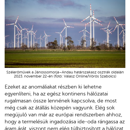
Szélerőművek a Jánossomorja–Andau határszakasz osztrák oldalán
2023. november 22-én (fotó: Válasz Online/Vörös Szabolcs)
Ezeket az anomáliakat részben ki lehetne
egyenlíteni, ha az egész kontinens hálózatai
rugalmasan össze lennének kapcsolva, de most
még csak az átállás közepén vagyunk. Elég sok
megújuló van már az európai rendszerben ahhoz,
hogy a termelésük ingadozása ide-oda rángassa az
áram árát, viszont nem elég túlbiztosított a hálózat