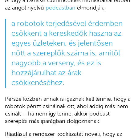
Ahogy a Danske Commodities munkatársai ebben
az angol nyelvű
podcastban
elmondják,
a robotok terjedésével érdemben
csökkent a kereskedők haszna az
egyes üzleteken, és jelentősen
nőtt a szereplők száma is, amitől
nagyobb a verseny, és ez is
hozzájárulhat az árak
csökkenéséhez.
Persze közben annak is igaznak kell lennie, hogy a
robotok pénzt csinálnak ott, ahol addig más nem
csinált – ha nem így lenne, akkor podcast
szereplői más iparágban dolgoznának.
Ráadásul a rendszer kockázatát növeli, hogy az