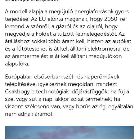
A modell alapja a megújuló energiaforrások gyors
terjedése. Az EU előírta magának, hogy 2050-re
lemond a szénről, a gázról és az olajról, hogy
megvédje a Földet a túlzott felmelegedéstől. Az
átálláshoz sokkal több áram kell, hiszen az autókat
és a fűtőtesteket is át kell állítani elektromosra, de
az áramtermelést is át kell állítani megújulókon
alapulóra.
Európában elsősorban szél- és naperőművek
telepítésével igyekeznek megoldani mindezt.
Csakhogy e technológiák időjárásfüggők: ha fúj a
szél vagy süt a nap, akkor sokat termelnek; ha
viszont szélcsend van, vagy borús az ég, egyáltalán
nem adnak áramot.