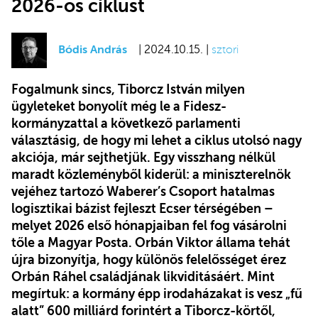
2026-os ciklust
Bódis András
| 2024.10.15. |
sztori
Fogalmunk sincs, Tiborcz István milyen
ügyleteket bonyolít még le a Fidesz-
kormányzattal a következő parlamenti
választásig, de hogy mi lehet a ciklus utolsó nagy
akciója, már sejthetjük. Egy visszhang nélkül
maradt közleményből kiderül: a miniszterelnök
vejéhez tartozó Waberer’s Csoport hatalmas
logisztikai bázist fejleszt Ecser térségében –
melyet 2026 első hónapjaiban fel fog vásárolni
tőle a Magyar Posta. Orbán Viktor állama tehát
újra bizonyítja, hogy különös felelősséget érez
Orbán Ráhel családjának likviditásáért. Mint
megírtuk: a kormány épp irodaházakat is vesz „fű
alatt” 600 milliárd forintért a Tiborcz-körtől,