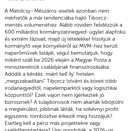
A Matolcsy–Mészáros-esetek azonban nem
mérhetők a már tendenciába hajló Tiborcz-
mentés volumenéhez. Alább röviden felidézzük a
600 milliárdos kormányzatinegyed-ügylet alapfokú
és extrém fázisait, majd új tételekkel frissítjük a
kormányfő veje környékéről az MVM-hez került
naperőművek listáját, végül bemutatjuk, hogy
miként száll be 2026 elején a Magyar Posta a
miniszterelnök családjának finanszírozásába.
Adódik a kérdés: miért kell ily’ hirtelen
„megszabadítani” Tiborcz Istvánt és köreit több
irodanegyedtől, napelemparktól vagy logisztikai
központtól? Ezek vajon nem ígérkeztek jó
biznisznek? A tulajdonosok nem akarták kiböjtölni
a megtérülést, jobbnak látták, ha sokévnyi profit
egyszerre, tömbösítve érkezik meg hozzájuk?
Esetleg kell a pénz más projektekre vagy
családfenntartásra? Úgy gondolják, a 2026-os