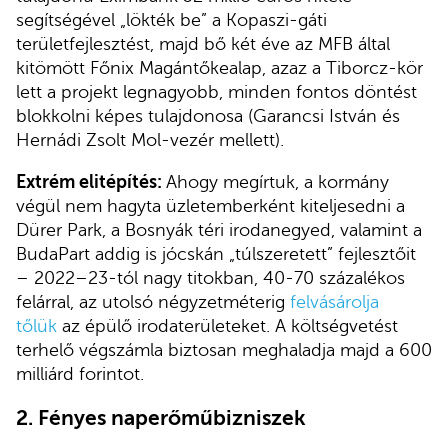
segítségével „lökték be” a Kopaszi-gáti
területfejlesztést, majd bő két éve az MFB által
kitömött Főnix Magántőkealap, azaz a Tiborcz-kör
lett a projekt legnagyobb, minden fontos döntést
blokkolni képes tulajdonosa (Garancsi István és
Hernádi Zsolt Mol-vezér mellett).
Extrém elitépítés:
Ahogy megírtuk, a kormány
végül nem hagyta üzletemberként kiteljesedni a
Dürer Park, a Bosnyák téri irodanegyed, valamint a
BudaPart addig is jócskán „túlszeretett” fejlesztőit
– 2022–23-tól nagy titokban, 40-70 százalékos
felárral, az utolsó négyzetméterig
felvásárolja
tőlük
az épülő irodaterületeket. A költségvetést
terhelő végszámla biztosan meghaladja majd a 600
milliárd forintot.
2. Fényes naperőműbizniszek