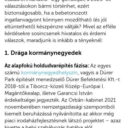
választásokon bármi történhet, ezért
biztonságosabb, ha a bebetonozott
ingatlanvagyont könnyen mozdítható (és jól
eltüntethető) készpénzre váltják? Mivel az efféle
kérdésekre sosincsenek hivatalos és érdemi
válaszok, maradjunk is inkább a tényeknél:
1. Drága kormánynegyedek
Az alapfokú holdudvarépítés fázisa:
Az egyes
számú
kormánynegyedhelyszín
, vagyis a Dürer
Park építését menedzselő Dürer Befektetési Kft.-t
2018-tól a Tiborcz-közeli Közép-Európai I.
Magántőkealap, illetve Garancsi István
érdekeltségei jegyezték. Az Orbán-kabinet 2021
novemberében nemzetgazdasági szempontból
kiemelt beruházássá nyilvánította az akkor még
piaci irodaházfejlesztésnek látszó projektet – azaz
kivette a helyi szabályozás hatálya alól,