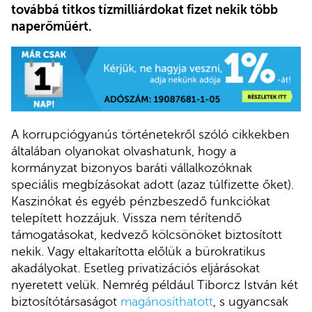
továbbá titkos tízmilliárdokat fizet nekik több
naperőműért.
A korrupciógyanús történetekről szóló cikkekben
általában olyanokat olvashatunk, hogy a
kormányzat bizonyos baráti vállalkozóknak
speciális megbízásokat adott (azaz túlfizette őket).
Kaszinókat és egyéb pénzbeszedő funkciókat
telepített hozzájuk. Vissza nem térítendő
támogatásokat, kedvező kölcsönöket biztosított
nekik. Vagy eltakarította előlük a bürokratikus
akadályokat. Esetleg privatizációs eljárásokat
nyeretett velük. Nemrég például Tiborcz István két
biztosítótársaságot
magánosíthatott
, s ugyancsak