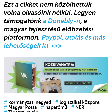
Ez
t a cikket nem közölhettük
volna olvasóink nélkül. Legyen
támogatónk
a Donably-n
, a
magyar fejlesztésű előfizetési
platformon.
Paypal, utalás és más
lehetőségek itt >>>
#
kormányzati negyed
#
logisztikai központ
#
Magyar Posta
#
naperőmű
#
NER