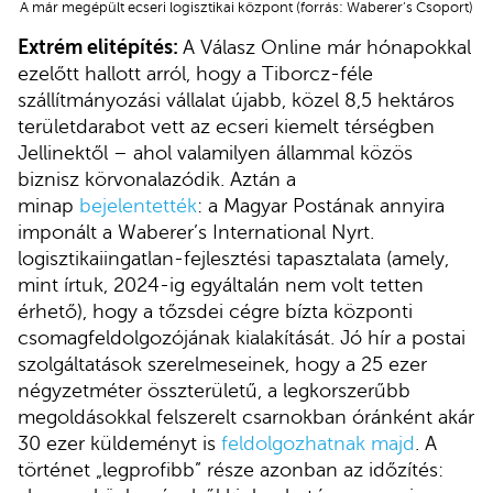
A már megépült ecseri logisztikai központ (forrás: Waberer’s Csoport)
Extrém elitépítés:
A Válasz Online már hónapokkal
ezelőtt hallott arról, hogy a Tiborcz-féle
szállítmányozási vállalat újabb, közel 8,5 hektáros
területdarabot vett az ecseri kiemelt térségben
Jellinektől – ahol valamilyen állammal közös
biznisz körvonalazódik. Aztán a
minap
bejelentették
: a Magyar Postának annyira
imponált a Waberer’s International Nyrt.
logisztikaiingatlan-fejlesztési tapasztalata (amely,
mint írtuk, 2024-ig egyáltalán nem volt tetten
érhető), hogy a tőzsdei cégre bízta központi
csomagfeldolgozójának kialakítását. Jó hír a postai
szolgáltatások szerelmeseinek, hogy a 25 ezer
négyzetméter összterületű, a legkorszerűbb
megoldásokkal felszerelt csarnokban óránként akár
30 ezer küldeményt is
feldolgozhatnak majd
. A
történet „legprofibb” része azonban az időzítés: