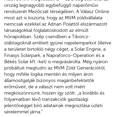
ország legnagyobb egybefüggő naperőművi
rendszerét Mezőcsát térségében. A Válasz Online
most azt is kiszúrta, hogy az MVM zöldvállalata
nemcsak ezekkel az Adnan Polattól elszármazott
társaságokkal foglalatoskodott az elmúlt
hónapokban. Szép csendben a Tiborcz-
stábtagoknál említett gyürei napelemparkot (illetve
a területet birtokló négy céget, a Solar Engine, a
Finasys Solarpark, a Napraforco-Operation és a
Békés Solar kft.-ket) is megvásárolta. Még nyáron
próbáltuk megtudni az MVM Zöld Generációtól,
hogy miféle logika mentén és milyen áron
államosítgatják bizonyos magánbefektetők
erőműveit, de a választ nem volt miért
megköszönnünk, hiszen így szólt: „a korábbi és
folyamatban lévő tranzakciók gazdasági
jelentőséggel bíró adatainak megosztása üzleti
sérelemmel járna.”