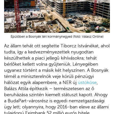
Épülőben a Bosnyák téri kormánynegyed (fotó: Válasz Online)
Az állam tehát ott segítette Tiborcz Istvánékat, ahol
tudta, így a kedvezményezettek nyugodtan
készülhettek a piaci jellegű kihívásokra; tehát
bérlőket kellett volna gyűjteniük. Lényegében
ugyanez történt a másik két helyszínen. A Bosnyák
térnél a miniszterelnök veje körüli pénzügyi
hálózat egyik alapembere, a NER új
üstököse
,
Balázs Attila építkezik – természetesen az ő
beruházása szintén kiemelt státuszt kapott. Ahogy
a BudaPart-városrész is egyedi nemzetgazdasági
ügy lett; olyannyira, hogy 2016-ban eleve az állami
tulajdonú Eximbank 52 millió eurós hitele