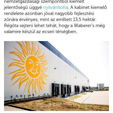
nemzetgazdasági szempontból kiemelt
jelentőségű üggyé
nyilvánította
. A kabinet kiemelő
rendelete azonban jóval nagyobb fejlesztési
zónára érvényes, mint az említett 13,5 hektár.
Régóta sejteni lehet tehát, hogy a Waberer’s még
valamire készül az ecseri térségben.