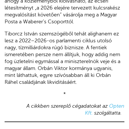
ahogy a közleményből kiolvasható, az ecseri
létesítményt „a 2026 elejére tervezett kulcsrakész
megvalósítást követően” vásárolja meg a Magyar
Posta a Waberer’s Csoporttól.
Tiborcz István szemszögéből tehát alighanem ez
lesz a 2022–2026-os parlamenti ciklus utolsó
nagy, tízmilliárdokra rúgó biznisze. A fentiek
ismeretében persze nem állítjuk, hogy addig nem
fog üzletelni egymással a miniszterelnök veje és a
magyar állam. Orbán Viktor kormánya ugyanis,
mint láthattuk, egyre szívósabban áll ki Orbán
Ráhel családjának likviditásáért.
*
A cikkben szereplő cégadatokat az
Opten
Kft.
szolgáltatta.