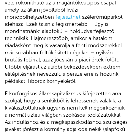
vele rokonítható az a magántőkealapos csapat,
amely az állam jóvoltából kvázi
monopolhelyzetben
fejleszthet
szélerőműparkot
idehaza. Ezek talán a legismertebb – úgy is
mondhatnánk: alapfokú – holdudvarfejlesztő
technikák. Hajmeresztőbb, amikor a hatalom
ráadásként meg is vásárolja a fenti módszerekkel
már korábban feltőkésített cégeket – nyilván
brutális felárral, azaz jócskán a piaci érték fölött.
Utóbbi eljárást az alábbi bekezdésekben extrém
elitépítésnek nevezzük, s persze erre is hozunk
példákat Tiborcz környékéről.
E körforgásos államkapitalizmus kifejezetten arra
szolgál, hogy a senkikből is lehessenek valakik; a
kiválasztottaknak ugyanis nem kell megbirkózniuk
a normál üzleti világban szokásos kockázatokkal.
Az induláshoz és a megkapaszkodáshoz szükséges
javakat jórészt a kormány adja oda nekik (alapfokú