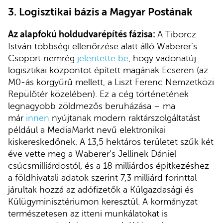
3. Logisztikai bázis a Magyar Postának
Az alapfokú holdudvarépítés fázisa:
A Tiborcz
István többségi ellenőrzése alatt álló Waberer’s
Csoport nemrég
jelentette be
, hogy vadonatúj
logisztikai központot épített magának Ecseren (az
M0-ás körgyűrű mellett, a Liszt Ferenc Nemzetközi
Repülőtér közelében). Ez a cég történetének
legnagyobb zöldmezős beruházása – ma
már
innen
nyújtanak modern raktárszolgáltatást
például a MediaMarkt nevű elektronikai
kiskereskedőnek. A 13,5 hektáros területet szűk két
éve vette meg a Waberer’s Jellinek Dániel
csúcsmilliárdostól, és a 18 milliárdos építkezéshez
a földhivatali adatok szerint 7,3 milliárd forinttal
járultak hozzá az adófizetők a Külgazdasági és
Külügyminisztériumon keresztül. A kormányzat
természetesen az itteni munkálatokat is