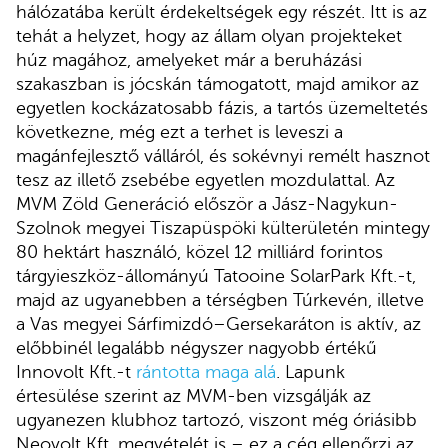
hálózatába került érdekeltségek egy részét. Itt is az
tehát a helyzet, hogy az állam olyan projekteket
húz magához, amelyeket már a beruházási
szakaszban is jócskán támogatott, majd amikor az
egyetlen kockázatosabb fázis, a tartós üzemeltetés
következne, még ezt a terhet is leveszi a
magánfejlesztő válláról, és sokévnyi remélt hasznot
tesz az illető zsebébe egyetlen mozdulattal. Az
MVM Zöld Generáció először a Jász-Nagykun-
Szolnok megyei Tiszapüspöki külterületén mintegy
80 hektárt használó, közel 12 milliárd forintos
tárgyieszköz-állományú Tatooine SolarPark Kft.-t,
majd az ugyanebben a térségben Túrkevén, illetve
a Vas megyei Sárfimizdó–Gersekaráton is aktív, az
előbbinél legalább négyszer nagyobb értékű
Innovolt Kft.-t
rántotta maga alá
. Lapunk
értesülése szerint az MVM-ben vizsgálják az
ugyanezen klubhoz tartozó, viszont még óriásibb
Neovolt Kft. megvételét is – ez a cég ellenőrzi az