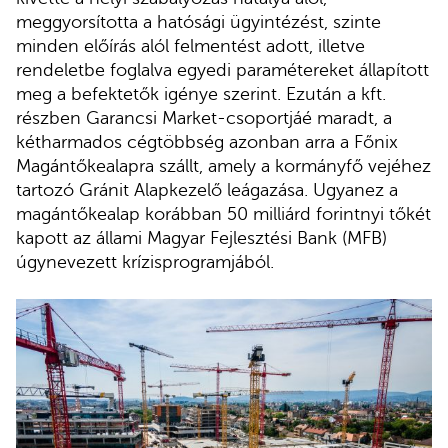
meggyorsította a hatósági ügyintézést, szinte
minden előírás alól felmentést adott, illetve
rendeletbe foglalva egyedi paramétereket állapított
meg a befektetők igénye szerint. Ezután a kft.
részben Garancsi Market-csoportjáé maradt, a
kétharmados cégtöbbség azonban arra a Főnix
Magántőkealapra szállt, amely a kormányfő vejéhez
tartozó Gránit Alapkezelő leágazása. Ugyanez a
magántőkealap korábban 50 milliárd forintnyi tőkét
kapott az állami Magyar Fejlesztési Bank (MFB)
úgynevezett krízisprogramjából.