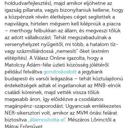
holdudvarfejlesztés), majd amikor eljöhetne az
igazság pillanata, vagyis bizonyítaniuk kellene, hogy
a közpénzek révén életképes céget segítettek a
napvilágra, hirtelen mégsem kell kilépniük a piacra
– merthogy felbukkan az állam, és megveszi tőlük
az adott vállalkozást. Tehát megszabadulnak a
versenyhelyzet nyűgeitől, mi több, a hatalom tíz-
vagy százmilliárdossá „nemesíti” őket (extrém
elitépítés). A Válasz Online igazolta, hogy a
Matolcsy Ádám-féle üzleti közösség jólétéről
például felváltva
gondoskodott
a jegybank
budapesti és varsói leágazása – tehát köztulajdonú
érdekeltségek adtak el ingatlanokat az MNB-elnök
családi köreinek, majd vették vissza tőlük
magasabb áron, így előidézve a csodálatos
magánpénz-szaporodást. Ugyancsak emlékezetes
NER-sikersztori volt, amikor az MVM óriási felárat
biztosítva
„államosította el”
Mészáros Lőrinctől a
Mátrai Erőművet.