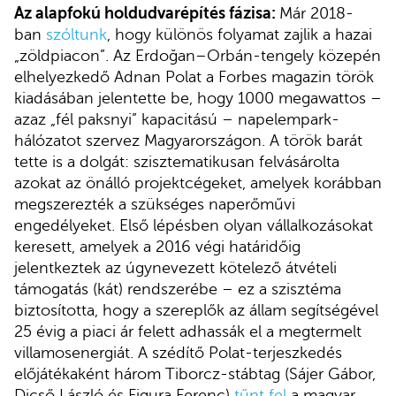
Az alapfokú holdudvarépítés fázisa:
Már 2018-
ban
szóltunk
, hogy különös folyamat zajlik a hazai
„zöldpiacon”. Az Erdoğan–Orbán-tengely közepén
elhelyezkedő Adnan Polat a Forbes magazin török
kiadásában jelentette be, hogy 1000 megawattos –
azaz „fél paksnyi” kapacitású – napelempark-
hálózatot szervez Magyarországon. A török barát
tette is a dolgát: szisztematikusan felvásárolta
azokat az önálló projektcégeket, amelyek korábban
megszerezték a szükséges naperőművi
engedélyeket. Első lépésben olyan vállalkozásokat
keresett, amelyek a 2016 végi határidőig
jelentkeztek az úgynevezett kötelező átvételi
támogatás (kát) rendszerébe – ez a szisztéma
biztosította, hogy a szereplők az állam segítségével
25 évig a piaci ár felett adhassák el a megtermelt
villamosenergiát. A szédítő Polat-terjeszkedés
előjátékaként három Tiborcz-stábtag (Sájer Gábor,
Dicső László és Figura Ferenc)
tűnt fel
a magyar