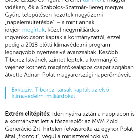
vidéken; ők a Szabolcs-Szatmár-Bereg megyei
Gyüre településen kezdtek nagyüzemi
„napelemültetésbe” – s mint annak
idején
megírtuk
, közel négymilliárdos
ingyenkölcsönt kaptak a kormányzattól, ezzel
pedig a 2018 előtti klímavédelmi program
legnagyobb nyerteseivé avanzsáltak. Később
Tiborcz Istvánék szintet léptek: a kormányfő
vejéhez köthető magántőkealapos csapat sorjában
átvette Adnan Polat magyarországi naperőműveit.
Exkluzív: Tiborcz-társak kapták az első
klímavédelmi milliárdokat
Extrém elitépítés:
Idén nyárra aztán a nappiacon is
a kormányzat lett a főszereplő: az MVM Zöld
Generáció Zrt. hirtelen felvásárolta az egykor Polat
által „frontolt”, végül a miniszterelnöki vő