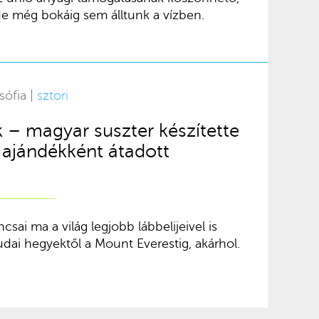
e még bokáig sem álltunk a vízben.
sófia |
sztori
k – magyar suszter készítette
i ajándékként átadott
sai ma a világ legjobb lábbelijeivel is
budai hegyektől a Mount Everestig, akárhol.