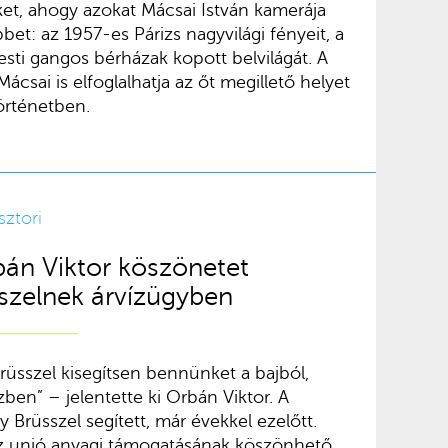
et, ahogy azokat Mácsai István kamerája
bbet: az 1957-es Párizs nagyvilági fényeit, a
esti gangos bérházak kopott belvilágát. A
ácsai is elfoglalhatja az őt megillető helyet
örténetben.
sztori
bán Viktor köszönetet
zelnek árvízügyben
rüsszel kisegítsen bennünket a bajból,
zben” – jelentette ki Orbán Viktor. A
 Brüsszel segített, már évekkel ezelőtt.
 unió anyagi támogatásának köszönhető,