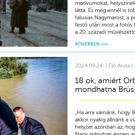
motívumokat, helyszínek
látta. És még ennél is tö
falusias Nagymarost, a p
festő után most a fotós M
a 20. századi művészett
BŐVEBBEN >>>
2024.09.24. | Élő Anita |
18 ok, amiért Or
mondhatna Brüss
„Ha arra várnánk, hogy B
akkor nyakig állnánk a ví
helyzet azonban az, hogy
Nagy arányban éppen az