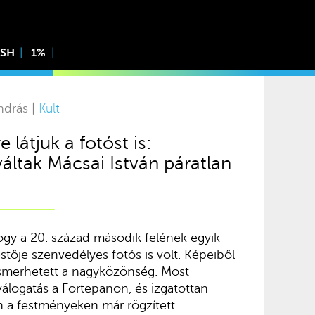
ISH
1%
ndrás |
Kult
 látjuk a fotóst is:
áltak Mácsai István páratlan
ogy a 20. század második felének egyik
tője szenvedélyes fotós is volt. Képeiből
ismerhetett a nagyközönség. Most
álogatás a Fortepanon, és izgatottan
n a festményeken már rögzített