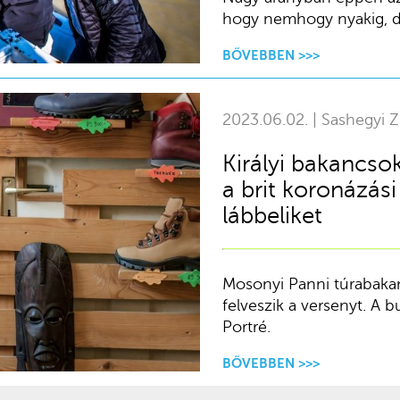
hogy nemhogy nyakig, d
BŐVEBBEN >>>
2023.06.02. | Sashegyi Z
Királyi bakancso
a brit koronázás
lábbeliket
Mosonyi Panni túrabakanc
felveszik a versenyt. A 
Portré.
BŐVEBBEN >>>