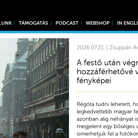
LUNK
TÁMOGATÁS
PODCAST
WEBSHOP
IN ENGL
2026.07.21. | Zsuppán A
A festő után végre
hozzáférhetővé v
fényképei
Régóta tudni lehetett, h
legkedveltebb magyar fes
azonban alig néhányat 
megjelent egy bőséges v
ismerhetjük fel a fotóko