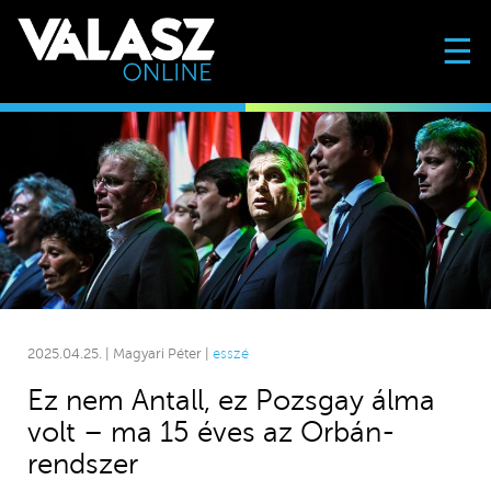
☰
2025.04.25. | Magyari Péter |
esszé
Ez nem Antall, ez Pozsgay álma
volt – ma 15 éves az Orbán-
rendszer