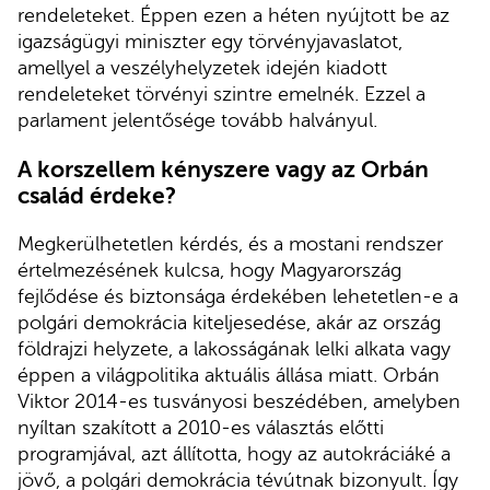
rendeleteket. Éppen ezen a héten nyújtott be az
igazságügyi miniszter egy törvényjavaslatot,
amellyel a veszélyhelyzetek idején kiadott
rendeleteket törvényi szintre emelnék. Ezzel a
parlament jelentősége tovább halványul.
A korszellem kényszere vagy az Orbán
család érdeke?
Megkerülhetetlen kérdés, és a mostani rendszer
értelmezésének kulcsa, hogy Magyarország
fejlődése és biztonsága érdekében lehetetlen-e a
polgári demokrácia kiteljesedése, akár az ország
földrajzi helyzete, a lakosságának lelki alkata vagy
éppen a világpolitika aktuális állása miatt. Orbán
Viktor 2014-es tusványosi beszédében, amelyben
nyíltan szakított a 2010-es választás előtti
programjával, azt állította, hogy az autokráciáké a
jövő, a polgári demokrácia tévútnak bizonyult. Így