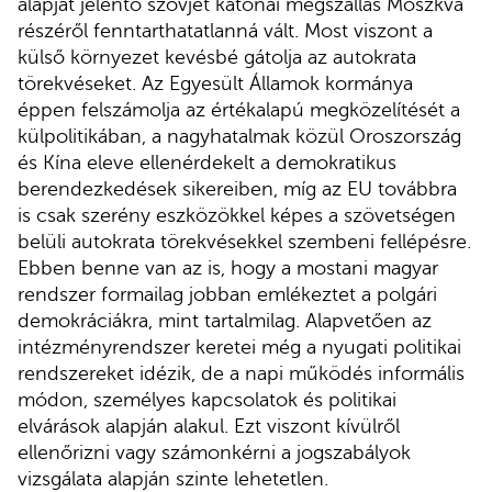
alapját jelentő szovjet katonai megszállás Moszkva
részéről fenntarthatatlanná vált. Most viszont a
külső környezet kevésbé gátolja az autokrata
törekvéseket. Az Egyesült Államok kormánya
éppen felszámolja az értékalapú megközelítését a
külpolitikában, a nagyhatalmak közül Oroszország
és Kína eleve ellenérdekelt a demokratikus
berendezkedések sikereiben, míg az EU továbbra
is csak szerény eszközökkel képes a szövetségen
belüli autokrata törekvésekkel szembeni fellépésre.
Ebben benne van az is, hogy a mostani magyar
rendszer formailag jobban emlékeztet a polgári
demokráciákra, mint tartalmilag. Alapvetően az
intézményrendszer keretei még a nyugati politikai
rendszereket idézik, de a napi működés informális
módon, személyes kapcsolatok és politikai
elvárások alapján alakul. Ezt viszont kívülről
ellenőrizni vagy számonkérni a jogszabályok
vizsgálata alapján szinte lehetetlen.