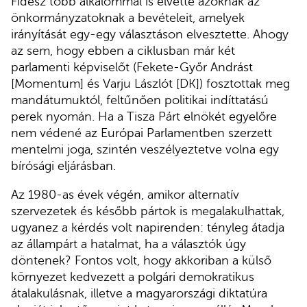
Fidesz több alkalommal is elvette azoknak az
önkormányzatoknak a bevételeit, amelyek
irányítását egy-egy választáson elvesztette. Ahogy
az sem, hogy ebben a ciklusban már két
parlamenti képviselőt (Fekete-Győr Andrást
[Momentum] és Varju Lászlót [DK]) fosztottak meg
mandátumuktól, feltűnően politikai indíttatású
perek nyomán. Ha a Tisza Párt elnökét egyelőre
nem védené az Európai Parlamentben szerzett
mentelmi joga, szintén veszélyeztetve volna egy
bírósági eljárásban.
Az 1980-as évek végén, amikor alternatív
szervezetek és később pártok is megalakulhattak,
ugyanez a kérdés volt napirenden: tényleg átadja
az állampárt a hatalmat, ha a választók úgy
döntenek? Fontos volt, hogy akkoriban a külső
környezet kedvezett a polgári demokratikus
átalakulásnak, illetve a magyarországi diktatúra