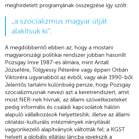
meghirdetett programjának összegzése így szólt:
„a szocializmus magyar útját
alakítsuk ki”.
A megdöbbentő ebben az, hogy a mostani
magyarországi politikai rendszer jobban hasonlít
Pozsgay Imre 1987-es álmára, mint Antall
Józsefére, Tölgyessy Péterére vagy éppen Orbán
Viktoréra ugyanabból az évből, vagy akár 1990-ből.
Jelentős tartalmi különbség persze, hogy Pozsgay
szocializmusnak nevezi azt a keretrendszert, amit
most NER-nek hívnak; az állami szövetkezeteket
pedig informális és családi kapcsolatok hálóin
alapuló vállalkozások helyettesítik; illetve az állami
oktatási-kulturális intézmények irányítását
vagyonkezelő alapítványok váltották fel; a KGST
helyett a globális ellátási láncba igyekszik a