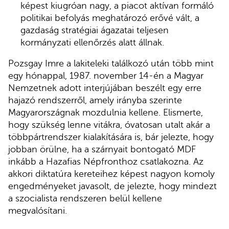
képest kiugróan nagy, a piacot aktívan formáló
politikai befolyás meghatározó erővé vált, a
gazdaság stratégiai ágazatai teljesen
kormányzati ellenőrzés alatt állnak.
Pozsgay Imre a lakiteleki találkozó után több mint
egy hónappal, 1987. november 14-én a Magyar
Nemzetnek adott interjújában beszélt egy erre
hajazó rendszerről, amely irányba szerinte
Magyarországnak mozdulnia kellene. Elismerte,
hogy szükség lenne vitákra, óvatosan utalt akár a
többpártrendszer kialakítására is, bár jelezte, hogy
jobban örülne, ha a szárnyait bontogató MDF
inkább a Hazafias Népfronthoz csatlakozna. Az
akkori diktatúra kereteihez képest nagyon komoly
engedményeket javasolt, de jelezte, hogy mindezt
a szocialista rendszeren belül kellene
megvalósítani.