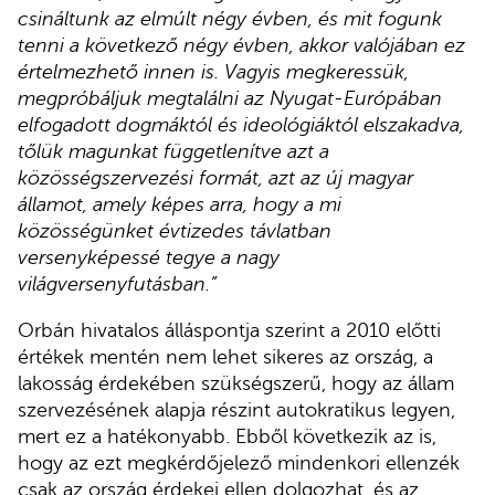
csináltunk az elmúlt négy évben, és mit fogunk
tenni a következő négy évben, akkor valójában ez
értelmezhető innen is. Vagyis megkeressük,
megpróbáljuk megtalálni az Nyugat-Európában
elfogadott dogmáktól és ideológiáktól elszakadva,
tőlük magunkat függetlenítve azt a
közösségszervezési formát, azt az új magyar
államot, amely képes arra, hogy a mi
közösségünket évtizedes távlatban
versenyképessé tegye a nagy
világversenyfutásban.”
Orbán hivatalos álláspontja szerint a 2010 előtti
értékek mentén nem lehet sikeres az ország, a
lakosság érdekében szükségszerű, hogy az állam
szervezésének alapja részint autokratikus legyen,
mert ez a hatékonyabb. Ebből következik az is,
hogy az ezt megkérdőjelező mindenkori ellenzék
csak az ország érdekei ellen dolgozhat, és az