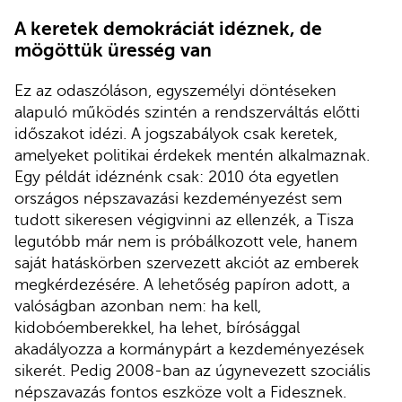
A keretek demokráciát idéznek, de
mögöttük üresség van
Ez az odaszóláson, egyszemélyi döntéseken
alapuló működés szintén a rendszerváltás előtti
időszakot idézi. A jogszabályok csak keretek,
amelyeket politikai érdekek mentén alkalmaznak.
Egy példát idéznénk csak: 2010 óta egyetlen
országos népszavazási kezdeményezést sem
tudott sikeresen végigvinni az ellenzék, a Tisza
legutóbb már nem is próbálkozott vele, hanem
saját hatáskörben szervezett akciót az emberek
megkérdezésére. A lehetőség papíron adott, a
valóságban azonban nem: ha kell,
kidobóemberekkel, ha lehet, bírósággal
akadályozza a kormánypárt a kezdeményezések
sikerét. Pedig 2008-ban az úgynevezett szociális
népszavazás fontos eszköze volt a Fidesznek.