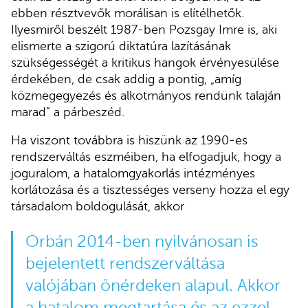
ebben résztvevők morálisan is elítélhetők.
Ilyesmiről beszélt 1987-ben Pozsgay Imre is, aki
elismerte a szigorú diktatúra lazításának
szükségességét a kritikus hangok érvényesülése
érdekében, de csak addig a pontig, „amíg
közmegegyezés és alkotmányos rendünk talaján
marad” a párbeszéd.
Ha viszont továbbra is hiszünk az 1990-es
rendszerváltás eszméiben, ha elfogadjuk, hogy a
joguralom, a hatalomgyakorlás intézményes
korlátozása és a tisztességes verseny hozza el egy
társadalom boldogulását, akkor
Orbán 2014-ben nyilvánosan is
bejelentett rendszerváltása
valójában önérdeken alapul. Akkor
a hatalom megtartása és az ezzel