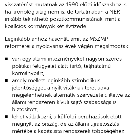
visszatérést mutatnak az 1990 előtti időszakhoz, s
ha kronológiailag nem is, de tartalmában a NER
inkább tekinthető posztkommunistának, mint a
koalíciós kormányok két évtizede.
Leginkább ahhoz hasonlít, amit az MSZMP
reformerei a nyolcvanas évek végén megálmodtak:
van egy állami intézményeket nagyon szoros
politikai felügyelet alatt tartó, teljhatalmú
kormánypárt,
amely mellett leginkább szimbolikus
jelentőséggel, a nyílt vitáknak teret adva
megjelenhetnek alternatív szervezetek, illetve az
állami rendszeren kívüli sajtó szabadsága is
biztosított,
lehet vállalkozni, a külföldi beruházások előtt
megnyílt az ország, de az állami újraelosztás
mértéke a kapitalista rendszerek többségéhez