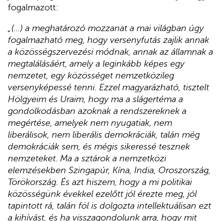
fogalmazott:
„(…) a meghatározó mozzanat a mai világban úgy
fogalmazható meg, hogy versenyfutás zajlik annak
a közösségszervezési módnak, annak az államnak a
megtalálásáért, amely a leginkább képes egy
nemzetet, egy közösséget nemzetközileg
versenyképessé tenni. Ezzel magyarázható, tisztelt
Hölgyeim és Uraim, hogy ma a slágertéma a
gondolkodásban azoknak a rendszereknek a
megértése, amelyek nem nyugatiak, nem
liberálisok, nem liberális demokráciák, talán még
demokráciák sem, és mégis sikeressé tesznek
nemzeteket. Ma a sztárok a nemzetközi
elemzésekben Szingapúr, Kína, India, Oroszország,
Törökország. És azt hiszem, hogy a mi politikai
közösségünk évekkel ezelőtt jól érezte meg, jól
tapintott rá, talán föl is dolgozta intellektuálisan ezt
a kihívást, és ha visszagondolunk arra, hogy mit