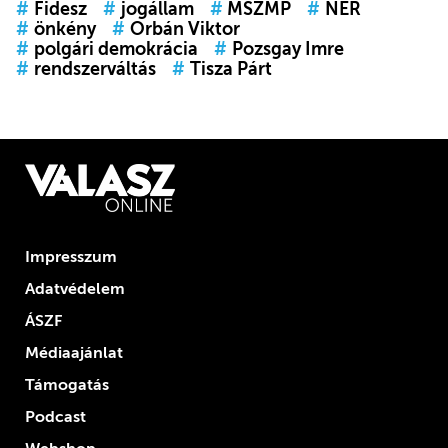
#
Fidesz
#
jogállam
#
MSZMP
#
NER
#
önkény
#
Orbán Viktor
#
polgári demokrácia
#
Pozsgay Imre
#
rendszerváltás
#
Tisza Párt
Impresszum
Adatvédelem
ÁSZF
Médiaajánlat
Támogatás
Podcast