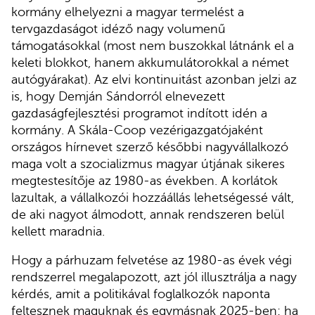
kormány elhelyezni a magyar termelést a
tervgazdaságot idéző nagy volumenű
támogatásokkal (most nem buszokkal látnánk el a
keleti blokkot, hanem akkumulátorokkal a német
autógyárakat). Az elvi kontinuitást azonban jelzi az
is, hogy Demján Sándorról elnevezett
gazdaságfejlesztési programot indított idén a
kormány. A Skála-Coop vezérigazgatójaként
országos hírnevet szerző későbbi nagyvállalkozó
maga volt a szocializmus magyar útjának sikeres
megtestesítője az 1980-as években. A korlátok
lazultak, a vállalkozói hozzáállás lehetségessé vált,
de aki nagyot álmodott, annak rendszeren belül
kellett maradnia.
Hogy a párhuzam felvetése az 1980-as évek végi
rendszerrel megalapozott, azt jól illusztrálja a nagy
kérdés, amit a politikával foglalkozók naponta
feltesznek maguknak és egymásnak 2025-ben: ha