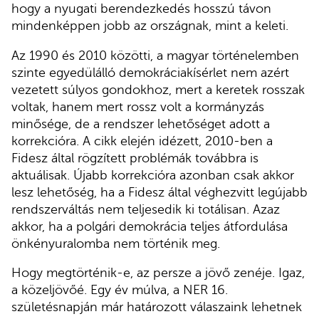
hogy a nyugati berendezkedés hosszú távon
mindenképpen jobb az országnak, mint a keleti.
Az 1990 és 2010 közötti, a magyar történelemben
szinte egyedülálló demokráciakísérlet nem azért
vezetett súlyos gondokhoz, mert a keretek rosszak
voltak, hanem mert rossz volt a kormányzás
minősége, de a rendszer lehetőséget adott a
korrekcióra. A cikk elején idézett, 2010-ben a
Fidesz által rögzített problémák továbbra is
aktuálisak. Újabb korrekcióra azonban csak akkor
lesz lehetőség, ha a Fidesz által véghezvitt legújabb
rendszerváltás nem teljesedik ki totálisan. Azaz
akkor, ha a polgári demokrácia teljes átfordulása
önkényuralomba nem történik meg.
Hogy megtörténik-e, az persze a jövő zenéje. Igaz,
a közeljövőé. Egy év múlva, a NER 16.
születésnapján már határozott válaszaink lehetnek