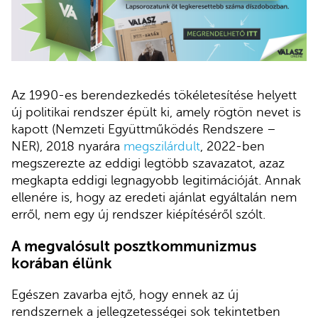
Az 1990-es berendezkedés tökéletesítése helyett
új politikai rendszer épült ki, amely rögtön nevet is
kapott (Nemzeti Együttműködés Rendszere –
NER), 2018 nyarára
megszilárdult
, 2022-ben
megszerezte az eddigi legtöbb szavazatot, azaz
megkapta eddigi legnagyobb legitimációját. Annak
ellenére is, hogy az eredeti ajánlat egyáltalán nem
erről, nem egy új rendszer kiépítéséről szólt.
A megvalósult posztkommunizmus
korában élünk
Egészen zavarba ejtő, hogy ennek az új
rendszernek a jellegzetességei sok tekintetben