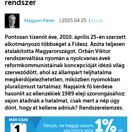
rendszer
Magyari Péter
| 2025.04.25. |
esszé
Pontosan tizenöt éve, 2010. április 25-én szerzett
alkotmányozó többséget a Fidesz. Azóta teljesen
átalakította Magyarországot. Orbán Viktor
rendszerváltása nyomán a nyolcvanas évek
reformkommunistáinak koncepcióját idéző világ
szerveződött, ahol az állampárt teljhatalma
megkérdőjelezhetetlen, miközben nyomokban
pluralizmust tartalmaz. Napjaink fő kérdése
hasonlít az ellenzékiek 1989 eleji szorongásához:
vajon átadnák a hatalmat, csak mert a nép úgy
dönt, hogy át kellene adniuk? Rendszerelemzés.