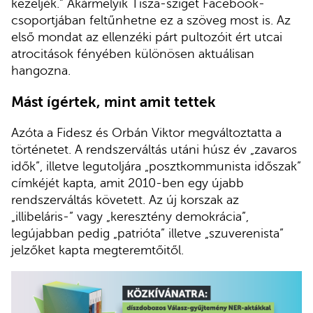
kezeljék.” Akármelyik Tisza-sziget Facebook-
csoportjában feltűnhetne ez a szöveg most is. Az
első mondat az ellenzéki párt pultozóit ért utcai
atrocitások fényében különösen aktuálisan
hangozna.
Mást ígértek, mint amit tettek
Azóta a Fidesz és Orbán Viktor megváltoztatta a
történetet. A rendszerváltás utáni húsz év „zavaros
idők”, illetve legutoljára „posztkommunista időszak”
címkéjét kapta, amit 2010-ben egy újabb
rendszerváltás követett. Az új korszak az
„illibeláris-” vagy „keresztény demokrácia”,
legújabban pedig „patrióta” illetve „szuverenista”
jelzőket kapta megteremtőitől.