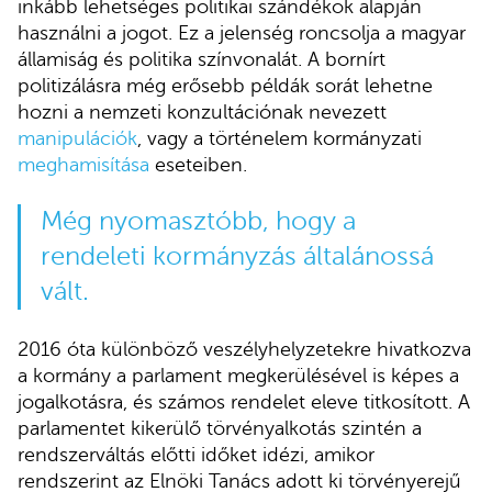
inkább lehetséges politikai szándékok alapján
használni a jogot. Ez a jelenség roncsolja a magyar
államiság és politika színvonalát. A bornírt
politizálásra még erősebb példák sorát lehetne
hozni a nemzeti konzultációnak nevezett
manipulációk
, vagy a történelem kormányzati
meghamisítása
eseteiben.
Még nyomasztóbb, hogy a
rendeleti kormányzás általánossá
vált.
2016 óta különböző veszélyhelyzetekre hivatkozva
a kormány a parlament megkerülésével is képes a
jogalkotásra, és számos rendelet eleve titkosított. A
parlamentet kikerülő törvényalkotás szintén a
rendszerváltás előtti időket idézi, amikor
rendszerint az Elnöki Tanács adott ki törvényerejű