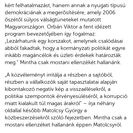
kért felhatalmazást, hanem annak a nyugati típusú
demokráciának a megerősítésére, amely 2006
őszétől súlyos válságtüneteket mutatott
Magyarországon. Orbán Viktor a fent idézett
program bevezetőjében így fogalmaz:
„Lezárhatunk egy korszakot, amelynek csalódásai
abból fakadtak, hogy a kormányzati politikát egyre
inkább magáncélok és üzleti érdekek határozták
meg.” Mintha csak mostani ellenzékét hallanánk.
„A közvéleményt irritálja a részben a sajtóból,
részben a vállalkozók saját tapasztalatai alapján
kibontakozó negatív kép a visszaélésekről, a
politikai szempontok érvényesüléséről, a korrupció
miatt kialakult túl magas árakról” – írja néhány
oldallal később Matolcsy György a
közbeszerzésekről szóló fejezetben. Mintha csak a
mostani ellenzéket hallanánk éppen Matolcsyról.