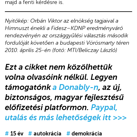
majd a fenti kérdésre is.
Nyitókép: Orbán Viktor az elnökség tagjaival a
Himnuszt énekli a Fidesz–KDNP eredményváró
rendezvényén az országgyűlési választás második
fordulóját követően a budapesti Vörösmarty téren
2010. április 25-én (fotó: MTI/Beliczay László)
Ezt a cikket nem közölhettük
volna olvasóink nélkül. Legyen
támogatónk
a Donably-n
, az új,
biztonságos, magyar fejlesztésű
előfizetési platformon.
Paypal,
utalás és más lehetőségek itt >>>
#
15 év
#
autokrácia
#
demokrácia