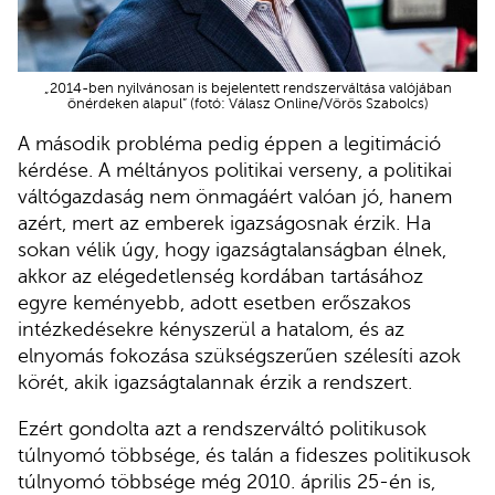
„2014-ben nyilvánosan is bejelentett rendszerváltása valójában
önérdeken alapul” (fotó: Válasz Online/Vörös Szabolcs)
A második probléma pedig éppen a legitimáció
kérdése. A méltányos politikai verseny, a politikai
váltógazdaság nem önmagáért valóan jó, hanem
azért, mert az emberek igazságosnak érzik. Ha
sokan vélik úgy, hogy igazságtalanságban élnek,
akkor az elégedetlenség kordában tartásához
egyre keményebb, adott esetben erőszakos
intézkedésekre kényszerül a hatalom, és az
elnyomás fokozása szükségszerűen szélesíti azok
körét, akik igazságtalannak érzik a rendszert.
Ezért gondolta azt a rendszerváltó politikusok
túlnyomó többsége, és talán a fideszes politikusok
túlnyomó többsége még 2010. április 25-én is,