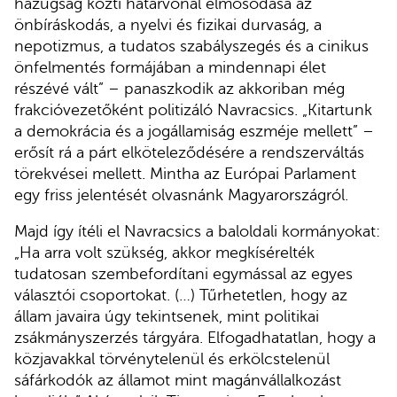
hazugság közti határvonal elmosódása az
önbíráskodás, a nyelvi és fizikai durvaság, a
nepotizmus, a tudatos szabályszegés és a cinikus
önfelmentés formájában a mindennapi élet
részévé vált” – panaszkodik az akkoriban még
frakcióvezetőként politizáló Navracsics. „Kitartunk
a demokrácia és a jogállamiság eszméje mellett” –
erősít rá a párt elköteleződésére a rendszerváltás
törekvései mellett. Mintha az Európai Parlament
egy friss jelentését olvasnánk Magyarországról.
Majd így ítéli el Navracsics a baloldali kormányokat:
„Ha arra volt szükség, akkor megkísérelték
tudatosan szembefordítani egymással az egyes
választói csoportokat. (…) Tűrhetetlen, hogy az
állam javaira úgy tekintsenek, mint politikai
zsákmányszerzés tárgyára. Elfogadhatatlan, hogy a
közjavakkal törvénytelenül és erkölcstelenül
sáfárkodók az államot mint magánvállalkozást