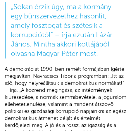
„Sokan érzik úgy, ma a kormány
egy bűnszervezethez hasonlít,
amely fosztogat és szétesik a
korrupciótól” – írja ezután Lázár
János. Mintha akkori kottájából
olvasna Magyar Péter most.
A demokráciát 1990-ben remélt formájában ígérte
megjavítani Navracsics Tibor a programban: „Itt az
idő, hogy helyreállítsuk a demokratikus normákat!”
– írja. „A közrend megingása, az intézmények
kiüresedése, a normák semmibevétele, a joguralom
ellehetetlenülése, valamint a mindent átszövő
politikai és gazdasági korrupció napjainkra az egész
demokratikus átmenet célját és értelmét
kérdőjelezi meg. A jó és a rossz, az igazság és a