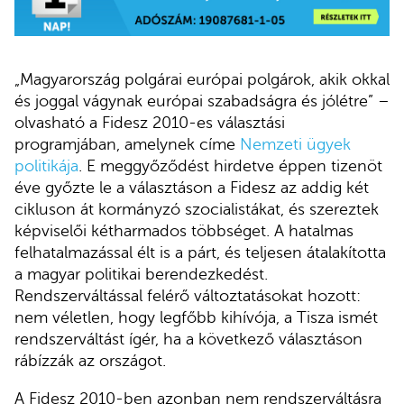
„Magyarország polgárai európai polgárok, akik okkal
és joggal vágynak európai szabadságra és jólétre” –
olvasható a Fidesz 2010-es választási
programjában, amelynek címe
Nemzeti ügyek
politikája
. E meggyőződést hirdetve éppen tizenöt
éve győzte le a választáson a Fidesz az addig két
cikluson át kormányzó szocialistákat, és szereztek
képviselői kétharmados többséget. A hatalmas
felhatalmazással élt is a párt, és teljesen átalakította
a magyar politikai berendezkedést.
Rendszerváltással felérő változtatásokat hozott:
nem véletlen, hogy legfőbb kihívója, a Tisza ismét
rendszerváltást ígér, ha a következő választáson
rábízzák az országot.
A Fidesz 2010-ben azonban nem rendszerváltásra