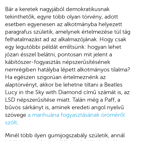
Bár a keretek nagyjából demokratikusnak
tekinthetők, egyre több olyan törvény, adott
esetben egyenesen az alkotmányba helyezett
paragrafus születik, amelynek értelmezése túl tág
felhatalmazást ad az alkalmazójának. Hogy csak
egy legutóbbi példát említsünk: hogyan lehet
józan ésszel belátni, pontosan mit jelent a
kábítószer-fogyasztás népszerűsítésének
nemrégiben hatályba lépett alkotmányos tilalma?
Ha egészen szigorúan értelmeznénk az
alaptörvényt, akkor be lehetne tiltani a Beatles
Lucy in the Sky with Diamond című számát is, az
LSD népszerűsítése miatt. Talán még a Paff, a
bűvös sárkányt is, aminek eredeti angol nyelvű
szövege
a marihuána fogyasztásának öröméről
szólt
.
Minél több ilyen gumijogszabály születik, annál