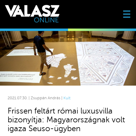
☰
2021.07.30. | Zsuppán András |
Kult
Frissen feltárt római luxusvilla
bizonyítja: Magyarországnak volt
igaza Seuso-ügyben