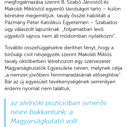
megfogalmazása szerint B. Szabó Jánostól és
Makoldi Miklóstól egyenlő távolságot tartó – külön
kérésére megemlítjük: tavaly ősszel habilitált a
Pázmány Péter Katolikus Egyetemen – Szabados
úgy válaszolt lapunknak: „folyamatban levő
ügyekről sajnos nem áll módomban nyilatkozni”.
További összefüggésekre deríthet fényt, hogy a
bírósági civil névjegyzék szerint Makoldi Miklós
tavaly októberben létrehozott egy szervezetet
Magyarságkutatók Egyesülete néven, melynek célja
„a nemzet jövőbeni fennmaradásának elősegítése”.
Bár az új egyesület tevékenységének semmilyen
érdemi nyomát nem találtuk,
az alelnöki pozícióban ismerős
névre bukkantunk: a
Magyarságkutató volt