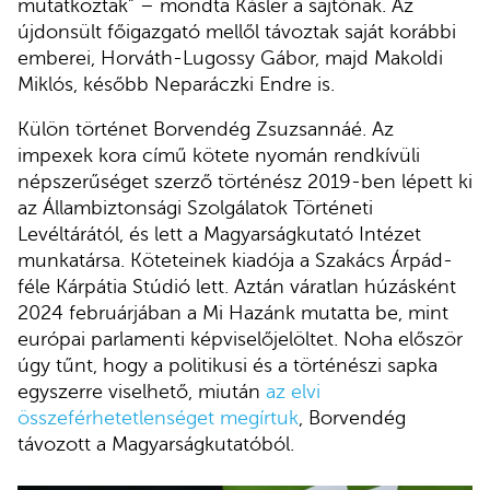
mutatkoztak” – mondta Kásler a sajtónak. Az
újdonsült főigazgató mellől távoztak saját korábbi
emberei, Horváth-Lugossy Gábor, majd Makoldi
Miklós, később Neparáczki Endre is.
Külön történet Borvendég Zsuzsannáé. Az
impexek kora című kötete nyomán rendkívüli
népszerűséget szerző történész 2019-ben lépett ki
az Állambiztonsági Szolgálatok Történeti
Levéltárától, és lett a Magyarságkutató Intézet
munkatársa. Köteteinek kiadója a Szakács Árpád-
féle Kárpátia Stúdió lett. Aztán váratlan húzásként
2024 februárjában a Mi Hazánk mutatta be, mint
európai parlamenti képviselőjelöltet. Noha először
úgy tűnt, hogy a politikusi és a történészi sapka
egyszerre viselhető, miután
az elvi
összeférhetetlenséget megírtuk
, Borvendég
távozott a Magyarságkutatóból.