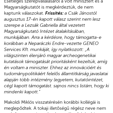
Esetleges szerepvállalásáról a volt minisztert és a
Magyarságkutatót is megkérdeztük, de nem
kaptunk válaszokat.
Frissítés:
a Csák Jánostól
augusztus 17-én kapott válasz szerint nem lesz
szerepe a Lezsák Gabriella által vezetett
Magyarságkutató Intézet átalakításában,
munkájában. Arra a kérdésre, hogy támogatta-e
korábban a Neparáczki Endre-vezette GENEO
Services Kft. munkáját, így nyilatkozott: „A
világszinten élenjáró magyar archeogenetikai
kutatások támogatását prioritásként kezeltük, amíg
én voltam a miniszter. Ehhez az innovációért és
tudománypolitikáért felelős államtitkárság javaslatai
alapján több intézmény (egyetem, kutatóintézet,
cég) kapott támogatást. sajnos nincs listám, hogy ki
mindenki kapott.”
Makoldi Miklós visszatérésén korábbi kollégái is
meglepődtek. A tokaji illetőségű régész neve nem