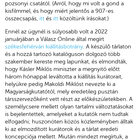
pozsonyi csatától. (Arról, hogy mi volt a gond a
kisfilmmel, és hogy miért jelentős a 907-es
összecsapás,
itt
és
itt
közöltünk írásokat.)
Ennél az ügynél is súlyosabb volt a 2022
januárjában a Válasz Online által megírt
székesfehérvári kiállításbotrány
. A készülő tárlaton
és a hozzá tartozó katalóguson dolgozó több
szakember kereste meg lapunkat, és elmondták,
hogy Kásler Miklós miniszter a megnyitó előtt
három hónappal leváltotta a kiállítás kurátorait,
helyükre pedig Makoldi Miklóst nevezte ki a
Magyarságkutatótól, mely eredetileg pusztán
társszervezőként vett részt az előkészületekben. A
személycsere mellett olyan tartalmi változtatásokat
is bejelentettek, amelyeket a kutatók nem tudtak
elfogadni; huszonöten közös közleményben álltak
ki az elmozdított kurátorok és a tárlat eredeti
koncepciója mellett. Miután mindezt megírtuk, a