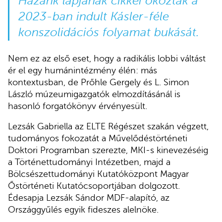
Hazánk lapjának cikkei okozták a
2023-ban indult Kásler-féle
konszolidációs folyamat bukását.
Nem ez az első eset, hogy a radikális lobbi váltást
ér el egy humánintézmény élén: más
kontextusban, de Prőhle Gergely és L. Simon
László múzeumigazgatók elmozdításánál is
hasonló forgatókönyv érvényesült.
Lezsák Gabriella az ELTE Régészet szakán végzett,
tudományos fokozatát a Művelődéstörténeti
Doktori Programban szerezte, MKI-s kinevezéséig
a Történettudományi Intézetben, majd a
Bölcsészettudományi Kutatóközpont Magyar
Őstörténeti Kutatócsoportjában dolgozott.
Édesapja Lezsák Sándor MDF-alapító, az
Országgyűlés egyik fideszes alelnöke.