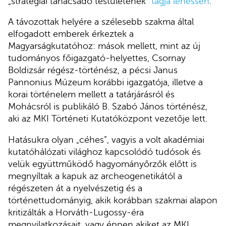
„stratégiai tanácsadó testületének”
tagja lehessen
.
A távozottak helyére a szélesebb szakma által
elfogadott emberek érkeztek a
Magyarságkutatóhoz: mások mellett, mint az új
tudományos főigazgató-helyettes, Csornay
Boldizsár régész-történész, a pécsi Janus
Pannonius Múzeum korábbi igazgatója, illetve a
korai történelem mellett a tatárjárásról és
Mohácsról is publikáló B. Szabó János történész,
aki az MKI Történeti Kutatóközpont vezetője lett.
Hatásukra olyan „céhes”, vagyis a volt akadémiai
kutatóhálózati világhoz kapcsolódó tudósok és
velük együttműködő hagyományőrzők előtt is
megnyíltak a kapuk az archeogenetikától a
régészeten át a nyelvészetig és a
történettudományig, akik korábban szakmai alapon
kritizálták a Horváth-Lugossy-éra
megnyilatkozásait, vagy éppen akiket az MKI