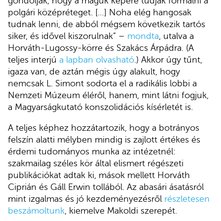
gondolják, hogy a maguk képére tudják formálni a
polgári középréteget. […] Noha elég hangosak
tudnak lenni, de abból mégsem következik tartós
siker, és idővel kiszorulnak” –
mondta
, utalva a
Horváth-Lugossy-körre és Szakács Árpádra. (A
teljes interjú
a lapban olvasható
.) Akkor úgy tűnt,
igaza van, de aztán mégis úgy alakult, hogy
nemcsak L. Simont sodorta el a radikális lobbi a
Nemzeti Múzeum éléről, hanem, mint látni fogjuk,
a Magyarságkutató konszolidációs kísérletét is.
A teljes képhez hozzátartozik, hogy a botrányos
felszín alatti mélyben mindig is zajlott értékes és
érdemi tudományos munka az intézetnél:
szakmailag széles kör által elismert régészeti
publikációkat adtak ki, mások mellett Horváth
Ciprián és Gáll Erwin tollából. Az abasári ásatásról
mint izgalmas és jó kezdeményezésről
részletesen
beszámoltunk
, kiemelve Makoldi szerepét.