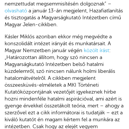
nemzettudat megsemmisítésén dolgoznak” –
olvasható
a január 13-án megjelent, Hazafiatlanítás
és tisztogatás a Magyarságkutató Intézetben című
Magyar Jelen-cikkben.
Kásler Miklós azonban ekkor még megvédte a
konszolidált intézet irányát és munkatársait. A
Magyar Nemzetben január végén
közölt írást
:
„Határozottan állítom, hogy szó nincsen a
Magyarságkutató Intézetben belső hatalmi
küzdelemről, szó nincsen nálunk holmi liberális
hatalomátvételről. A cikkben megjelent
összeesküvés-elméletek a MKI Történeti
Kutatóközpontjának vezetőjét igyekeznek hírbe
hozni mindenféle hatalmi aspirációval, ami azért is
gyenge érvekkel összetákolt teória, mert – ahogy a
szerzővel ezt a cikk informátorai is tudatják – ezt a
kiváló kutatót én magam kértem fel a munkára az
intézetben. Csak hogy az elejét vegyem