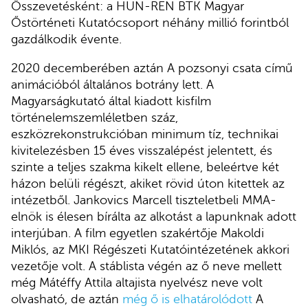
Összevetésként: a HUN-REN BTK Magyar
Őstörténeti Kutatócsoport néhány millió forintból
gazdálkodik évente.
2020 decemberében aztán A pozsonyi csata című
animációból általános botrány lett. A
Magyarságkutató által kiadott kisfilm
történelemszemléletben száz,
eszközrekonstrukcióban minimum tíz, technikai
kivitelezésben 15 éves visszalépést jelentett, és
szinte a teljes szakma kikelt ellene, beleértve két
házon belüli régészt, akiket rövid úton kitettek az
intézetből. Jankovics Marcell tiszteletbeli MMA-
elnök is élesen bírálta az alkotást a lapunknak adott
interjúban. A film egyetlen szakértője Makoldi
Miklós, az MKI Régészeti Kutatóintézetének akkori
vezetője volt. A stáblista végén az ő neve mellett
még Mátéffy Attila altajista nyelvész neve volt
olvasható, de aztán
még ő is elhatárolódott
A