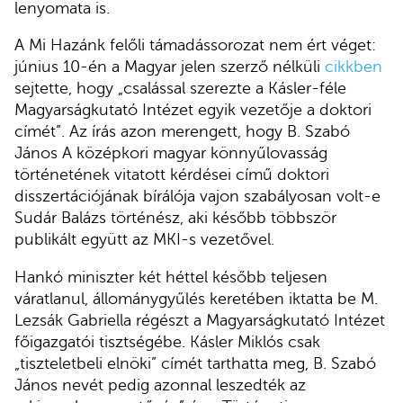
lenyomata is.
A Mi Hazánk felőli támadássorozat nem ért véget:
június 10-én a Magyar jelen szerző nélküli
cikkben
sejtette, hogy „csalással szerezte a Kásler-féle
Magyarságkutató Intézet egyik vezetője a doktori
címét”. Az írás azon merengett, hogy B. Szabó
János A középkori magyar könnyűlovasság
történetének vitatott kérdései című doktori
disszertációjának bírálója vajon szabályosan volt-e
Sudár Balázs történész, aki később többször
publikált együtt az MKI-s vezetővel.
Hankó miniszter két héttel később teljesen
váratlanul, állománygyűlés keretében iktatta be M.
Lezsák Gabriella régészt a Magyarságkutató Intézet
főigazgatói tisztségébe. Kásler Miklós csak
„tiszteletbeli elnöki” címét tarthatta meg, B. Szabó
János nevét pedig azonnal leszedték az