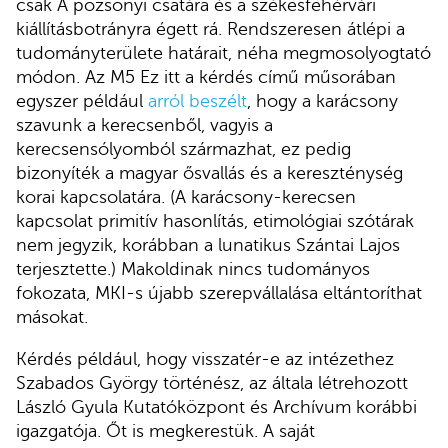
csak A pozsonyi csatára és a székesfehérvári
kiállításbotrányra égett rá. Rendszeresen átlépi a
tudományterülete határait, néha megmosolyogtató
módon. Az M5 Ez itt a kérdés című műsorában
egyszer például
arról beszélt
, hogy a karácsony
szavunk a kerecsenből, vagyis a
kerecsensólyomból származhat, ez pedig
bizonyíték a magyar ősvallás és a kereszténység
korai kapcsolatára. (A karácsony-kerecsen
kapcsolat primitív hasonlítás, etimológiai szótárak
nem jegyzik, korábban a lunatikus Szántai Lajos
terjesztette.) Makoldinak nincs tudományos
fokozata, MKI-s újabb szerepvállalása eltántoríthat
másokat.
Kérdés például, hogy visszatér-e az intézethez
Szabados György történész, az általa létrehozott
László Gyula Kutatóközpont és Archívum korábbi
igazgatója. Őt is megkerestük. A saját