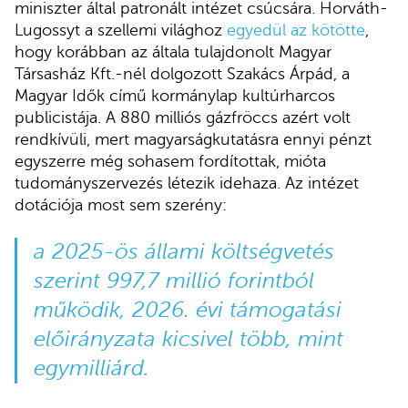
miniszter által patronált intézet csúcsára. Horváth-
Lugossyt a szellemi világhoz
egyedül az kötötte
,
hogy korábban az általa tulajdonolt Magyar
Társasház Kft.-nél dolgozott Szakács Árpád, a
Magyar Idők című kormánylap kultúrharcos
publicistája. A 880 milliós gázfröccs azért volt
rendkívüli, mert magyarságkutatásra ennyi pénzt
egyszerre még sohasem fordítottak, mióta
tudományszervezés létezik idehaza. Az intézet
dotációja most sem szerény:
a 2025-ös állami költségvetés
szerint 997,7 millió forintból
működik, 2026. évi támogatási
előirányzata kicsivel több, mint
egymilliárd.