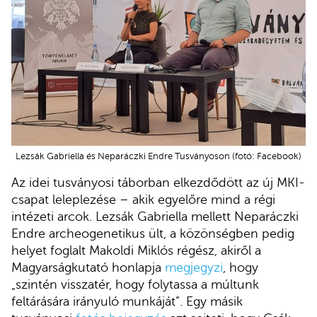
Lezsák Gabriella és Neparáczki Endre Tusványoson (fotó: Facebook)
Az idei tusványosi táborban elkezdődött az új MKI-
csapat leleplezése – akik egyelőre mind a régi
intézeti arcok. Lezsák Gabriella mellett Neparáczki
Endre archeogenetikus ült, a közönségben pedig
helyet foglalt Makoldi Miklós régész, akiről a
Magyarságkutató honlapja
megjegyzi
, hogy
„szintén visszatér, hogy folytassa a múltunk
feltárására irányuló munkáját”. Egy másik