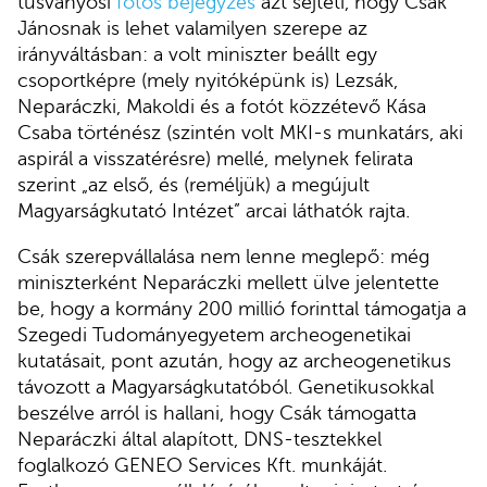
tusványosi
fotós bejegyzés
azt sejteti, hogy Csák
Jánosnak is lehet valamilyen szerepe az
irányváltásban: a volt miniszter beállt egy
csoportképre (mely nyitóképünk is) Lezsák,
Neparáczki, Makoldi és a fotót közzétevő Kása
Csaba történész (szintén volt MKI-s munkatárs, aki
aspirál a visszatérésre) mellé, melynek felirata
szerint „az első, és (reméljük) a megújult
Magyarságkutató Intézet” arcai láthatók rajta.
Csák szerepvállalása nem lenne meglepő: még
miniszterként Neparáczki mellett ülve jelentette
be, hogy a kormány 200 millió forinttal támogatja a
Szegedi Tudományegyetem archeogenetikai
kutatásait, pont azután, hogy az archeogenetikus
távozott a Magyarságkutatóból. Genetikusokkal
beszélve arról is hallani, hogy Csák támogatta
Neparáczki által alapított, DNS-tesztekkel
foglalkozó GENEO Services Kft. munkáját.