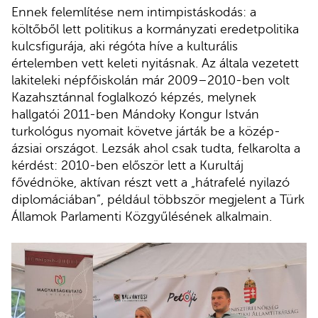
Ennek felemlítése nem intimpistáskodás: a
költőből lett politikus a kormányzati eredetpolitika
kulcsfigurája, aki régóta híve a kulturális
értelemben vett keleti nyitásnak. Az általa vezetett
lakiteleki népfőiskolán már 2009–2010-ben volt
Kazahsztánnal foglalkozó képzés, melynek
hallgatói 2011-ben Mándoky Kongur István
turkológus nyomait követve járták be a közép-
ázsiai országot. Lezsák ahol csak tudta, felkarolta a
kérdést: 2010-ben először lett a Kurultáj
fővédnöke, aktívan részt vett a „hátrafelé nyilazó
diplomáciában”, például többször megjelent a Türk
Államok Parlamenti Közgyűlésének alkalmain.