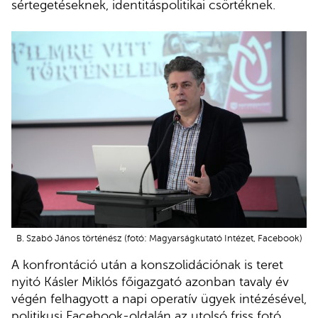
sértegetéseknek, identitáspolitikai csörtéknek.
B. Szabó János történész (fotó: Magyarságkutató Intézet, Facebook)
A konfrontáció után a konszolidációnak is teret
nyitó Kásler Miklós főigazgató azonban tavaly év
végén felhagyott a napi operatív ügyek intézésével,
politikusi Facebook-oldalán az utolsó friss fotó