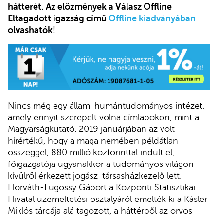
hátterét. Az előzmények a Válasz Offline
Eltagadott igazság című
Offline kiadványában
olvashatók!
Nincs még egy állami humántudományos intézet,
amely ennyit szerepelt volna címlapokon, mint a
Magyarságkutató. 2019 januárjában az volt
hírértékű, hogy a maga nemében példátlan
összeggel, 880 millió közforinttal indult el,
főigazgatója ugyanakkor a tudományos világon
kívülről érkezett jogász-társasházkezelő lett.
Horváth-Lugossy Gábort a Központi Statisztikai
Hivatal üzemeltetési osztályáról emelték ki a Kásler
Miklós tárcája alá tagozott, a háttérből az orvos-