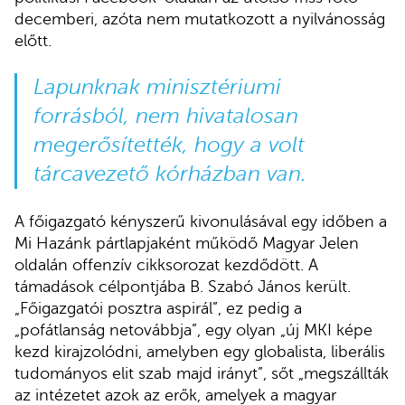
decemberi, azóta nem mutatkozott a nyilvánosság
előtt.
Lapunknak minisztériumi
forrásból
, nem hivatalosan
megerősítették, hogy a volt
tárcavezető kórházban van.
A főigazgató kényszerű kivonulásával egy időben a
Mi Hazánk pártlapjaként működő Magyar Jelen
oldalán offenzív cikksorozat kezdődött. A
támadások célpontjába B. Szabó János került.
„Főigazgatói posztra aspirál”, ez pedig a
„pofátlanság netovábbja”, egy olyan „új MKI képe
kezd kirajzolódni, amelyben egy globalista, liberális
tudományos elit szab majd irányt”, sőt „megszállták
az intézetet azok az erők, amelyek a magyar