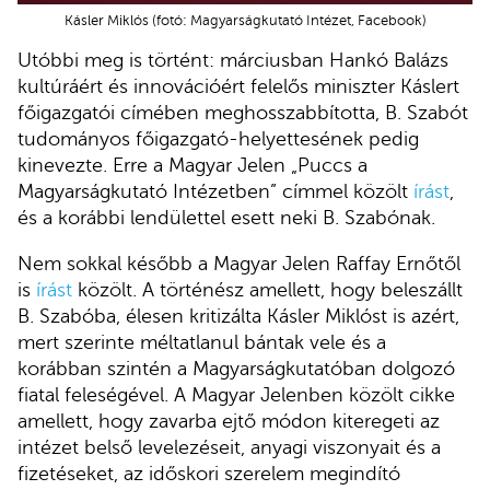
Kásler Miklós (fotó: Magyarságkutató Intézet, Facebook)
Utóbbi meg is történt: márciusban Hankó Balázs
kultúráért és innovációért felelős miniszter Káslert
főigazgatói címében meghosszabbította, B. Szabót
tudományos főigazgató-helyettesének pedig
kinevezte. Erre a Magyar Jelen „Puccs a
Magyarságkutató Intézetben” címmel közölt
írást
,
és a korábbi lendülettel esett neki B. Szabónak.
Nem sokkal később a Magyar Jelen Raffay Ernőtől
is
írást
közölt. A történész amellett, hogy beleszállt
B. Szabóba, élesen kritizálta Kásler Miklóst is azért,
mert szerinte méltatlanul bántak vele és a
korábban szintén a Magyarságkutatóban dolgozó
fiatal feleségével. A Magyar Jelenben közölt cikke
amellett, hogy zavarba ejtő módon kiteregeti az
intézet belső levelezéseit, anyagi viszonyait és a
fizetéseket, az időskori szerelem megindító