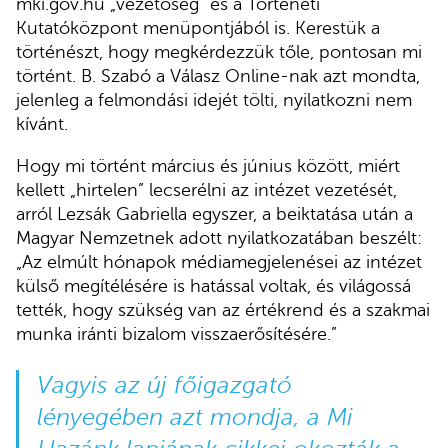
mki.gov.hu „vezetőség” és a Történeti
Kutatóközpont menüpontjából is. Kerestük a
történészt, hogy megkérdezzük tőle, pontosan mi
történt. B. Szabó a Válasz Online-nak azt mondta,
jelenleg a felmondási idejét tölti, nyilatkozni nem
kívánt.
Hogy mi történt március és június között, miért
kellett „hirtelen” lecserélni az intézet vezetését,
arról Lezsák Gabriella egyszer, a beiktatása után a
Magyar Nemzetnek adott nyilatkozatában beszélt:
„Az elmúlt hónapok médiamegjelenései az intézet
külső megítélésére is hatással voltak, és világossá
tették, hogy szükség van az értékrend és a szakmai
munka iránti bizalom visszaerősítésére.”
Vagyis az új főigazgató
lényegében azt mondja, a Mi