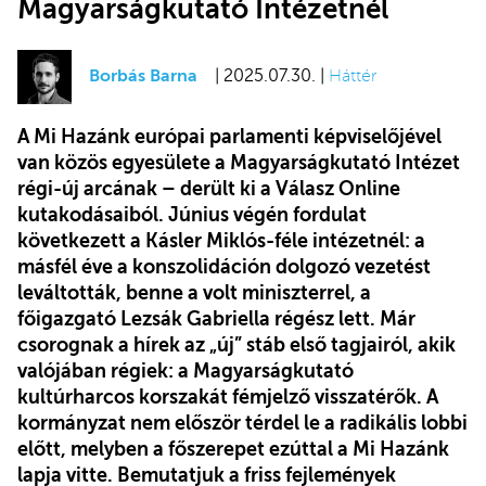
Magyarságkutató Intézetnél
Borbás Barna
| 2025.07.30. |
Háttér
A Mi Hazánk európai parlamenti képviselőjével
van közös egyesülete a Magyarságkutató Intézet
régi-új arcának – derült ki a Válasz Online
kutakodásaiból. Június végén fordulat
következett a Kásler Miklós-féle intézetnél: a
másfél éve a konszolidáción dolgozó vezetést
leváltották, benne a volt miniszterrel, a
főigazgató Lezsák Gabriella régész lett. Már
csorognak a hírek az „új” stáb első tagjairól, akik
valójában régiek: a Magyarságkutató
kultúrharcos korszakát fémjelző visszatérők. A
kormányzat nem először térdel le a radikális lobbi
előtt, melyben a főszerepet ezúttal a Mi Hazánk
lapja vitte. Bemutatjuk a friss fejlemények