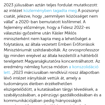
2023 júliusában aztán teljes fordulat mutatkozott:
az intézet
közleményben tagadta meg
A pozsonyi
csatát, jelezve, hogy „semmilyen közösséget nem
vállal” a 2020-ban bemutatott kisfilmmel. A
fejlemény előzménye, hogy a Fidesz 2022-es
választási győzelme után Kásler Miklós
miniszterként nem kapta meg a lehetőséget a
folytatásra, az általa vezetett Emberi Erőforrások
Minisztériumát szétdarabolták. Az orvosprofesszor
így minden erejével az általa kezdettől a háttérből
terelgetett Magyarságkutatóra koncentrálhatott. Az
eredmény némileg furcsa módon
a konszolidáció
lett
. „2023 márciusában rendkívül rossz állapotban
lévő intézet irányítását vettük át, amely a
tudományos életben érzékelhetően
elszigetelődött, a kutatásaiban tárgyi tévedések, a
szabályozásában, a pénzügyi gazdálkodásában és a
kommunikációjában pedig hiányosságok