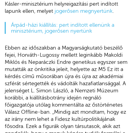
Kásler-minisztérium helyreigazítási pert indított
lapunk ellen, melyet
jogerősen megnyertünk
.
Árpád-házi kiállítás: pert indított ellenünk a
minisztérium, jogerősen nyertünk
Ebben az időszakban a Magyarságkutató beszélő
fejei, Horváth-Lugossy mellett leginkább Makoldi
Miklós és Neparáczki Endre genetikus egyszer sem
mutatták az önkritika jeleit, helyette az M5 Ez itt a
kérdés című műsorában újra és újra az akadémiai
szférát sértegették és vádolták hazafiatlansággal. A
jelenséget L. Simon László, a Nemzeti Múzeum
korábbi, a kiállításbotrány idején regnáló
főigazgatója utólag kommentálta az őstörténetes
Válasz Offline-ban. „Mindig azt mondtam, hogy ez
az irány nem lehet a Fidesz kultúrpolitikájának
fősodra. Ezek a figurák olyan társutasok, akik azt