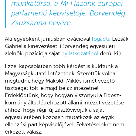
munkatársa, a Mi Hazánk európai
parlamenti képviselője, Borvendég
Zsuzsanna nevére.
Aki egyébként júniusban ovációval
fogadta
Lezsák
Gabriella kinevezését. (Borvendég egyesületi
alelnöki pozíciója saját
nyilatkozatából
derül ki.)
Ezzel kapcsolatban több kérdést is küldtünk a
Magyarságkutató Intézetnek. Szerettük volna
megtudni, hogy Makoldi Miklós ismét vezető
tisztséget tölt-e majd be az intézetnél.
Érdeklődtünk, hogy hogyan viszonyul a Fidesz-
kormány által létrehozott állami intézet vezetése
ahhoz, hogy régi-új zászlóvivőjük a saját
egyesületében közösen mutatkozik az egyik
ellenzéki párt képviselőjével. Felvetéseinkre nem
érkezett válasz.