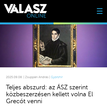
☰
2025.09.08. | Zsuppán András |
Gyorshír
Teljes abszurd: az ÁSZ szerint
közbeszerzésen kellett volna El
Grecót venni