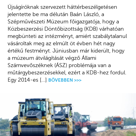
Újságíróknak szervezett háttérbeszélgetésen
jelentette be ma délután Baán László, a
Szépművészeti Múzeum főigazgatója, hogy a
Közbeszerzési Döntőbizottság (KDB) várhatóan
megbünteti az intézményt, amiért szabálytalanul
vásároltak meg az elmúlt öt évben hét nagy
értékű festményt. Júniusban már kiderült, hogy
a múzeum átvilágítását végző Állami
Számvevőszéknek (ÁSZ) problémája van a
műtárgybeszerzésekkel, ezért a KDB-hez fordul.
Egy 2014-es […]
BŐVEBBEN >>>