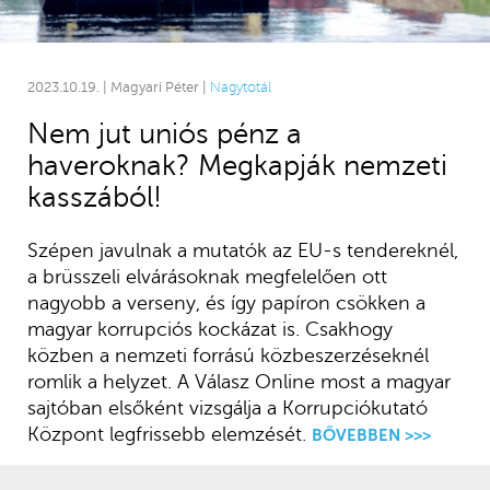
2023.10.19. | Magyari Péter |
Nagytotál
Nem jut uniós pénz a
haveroknak? Megkapják nemzeti
kasszából!
Szépen javulnak a mutatók az EU-s tendereknél,
a brüsszeli elvárásoknak megfelelően ott
nagyobb a verseny, és így papíron csökken a
magyar korrupciós kockázat is. Csakhogy
közben a nemzeti forrású közbeszerzéseknél
romlik a helyzet. A Válasz Online most a magyar
sajtóban elsőként vizsgálja a Korrupciókutató
Központ legfrissebb elemzését.
BŐVEBBEN >>>