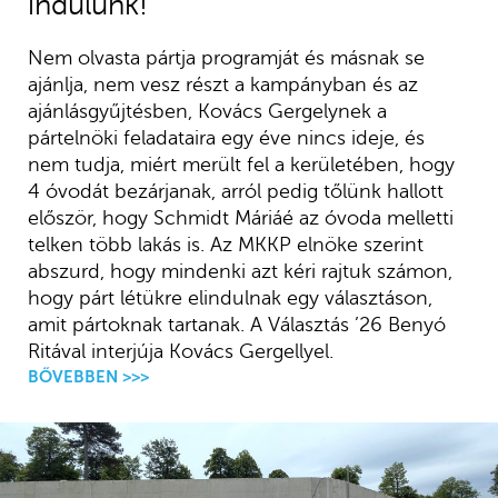
indulunk!”
Nem olvasta pártja programját és másnak se
ajánlja, nem vesz részt a kampányban és az
ajánlásgyűjtésben, Kovács Gergelynek a
pártelnöki feladataira egy éve nincs ideje, és
nem tudja, miért merült fel a kerületében, hogy
4 óvodát bezárjanak, arról pedig tőlünk hallott
először, hogy Schmidt Máriáé az óvoda melletti
telken több lakás is. Az MKKP elnöke szerint
abszurd, hogy mindenki azt kéri rajtuk számon,
hogy párt létükre elindulnak egy választáson,
amit pártoknak tartanak. A Választás ’26 Benyó
Ritával interjúja Kovács Gergellyel.
BŐVEBBEN >>>