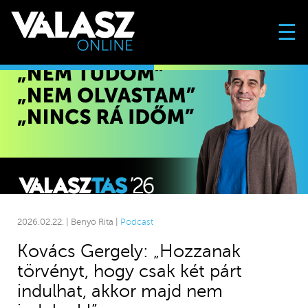
☰
2026.02.22. | Benyó Rita |
Podcast
Kovács Gergely: „Hozzanak
törvényt, hogy csak két párt
indulhat, akkor majd nem