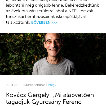
lebontani még drágább lenne. Bekéredzkedtünk
az évek óta zárt területre, ahol a NER-korszak
turisztikai beruházásainak iskolapéldájával
találkoztunk.
BŐVEBBEN >>>
2024.08.12. | Stumpf András |
Interjú
Kovács Gergely: „Mi alapvetően
tagadjuk Gyurcsány Ferenc