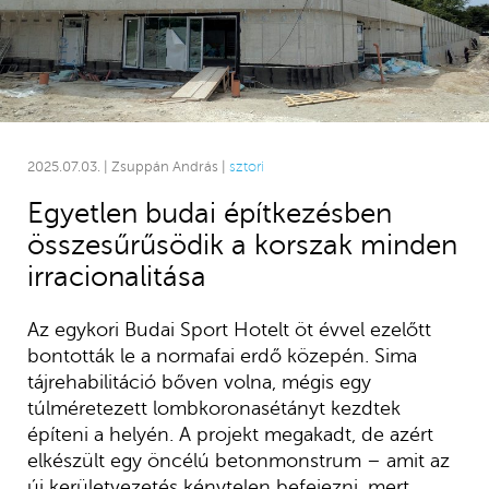
2025.07.03. | Zsuppán András |
sztori
Egyetlen budai építkezésben
összesűrűsödik a korszak minden
irracionalitása
Az egykori Budai Sport Hotelt öt évvel ezelőtt
bontották le a normafai erdő közepén. Sima
tájrehabilitáció bőven volna, mégis egy
túlméretezett lombkoronasétányt kezdtek
építeni a helyén. A projekt megakadt, de azért
elkészült egy öncélú betonmonstrum – amit az
új kerületvezetés kénytelen befejezni, mert