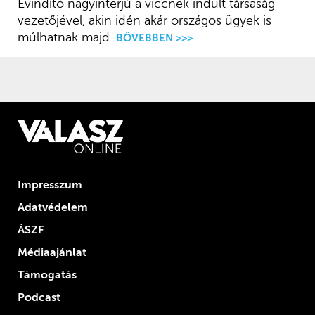
Évindító nagyinterjú a viccnek indult társaság
vezetőjével, akin idén akár országos ügyek is
múlhatnak majd.
BŐVEBBEN >>>
Impresszum
Adatvédelem
ÁSZF
Médiaajánlat
Támogatás
Podcast