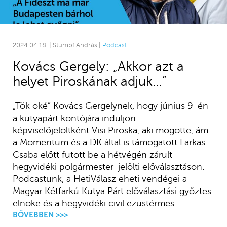
2024.04.18. | Stumpf András |
Podcast
Kovács Gergely: „Akkor azt a
helyet Piroskának adjuk…”
„Tök oké” Kovács Gergelynek, hogy június 9-én
a kutyapárt kontójára induljon
képviselőjelöltként Visi Piroska, aki mögötte, ám
a Momentum és a DK által is támogatott Farkas
Csaba előtt futott be a hétvégén zárult
hegyvidéki polgármester-jelölti előválasztáson.
Podcastunk, a HetiVálasz eheti vendégei a
Magyar Kétfarkú Kutya Párt előválasztási győztes
elnöke és a hegyvidéki civil ezüstérmes.
BŐVEBBEN >>>