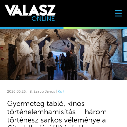
☰
2026.05.26. | B. Szabó János |
Kult
Gyermeteg tabló, kínos
történelemhamisítás – három
történész sarkos véleménye a