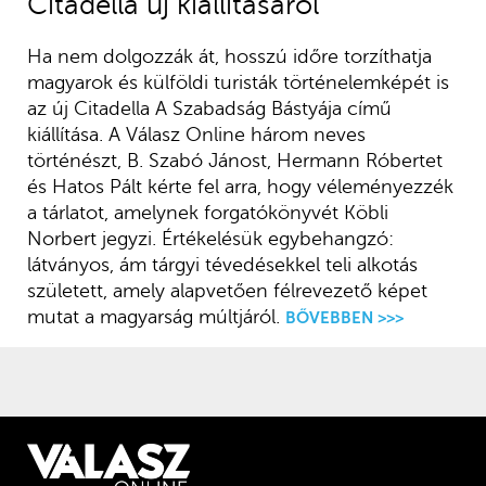
Citadella új kiállításáról
Ha nem dolgozzák át, hosszú időre torzíthatja
magyarok és külföldi turisták történelemképét is
az új Citadella A Szabadság Bástyája című
kiállítása. A Válasz Online három neves
történészt, B. Szabó Jánost, Hermann Róbertet
és Hatos Pált kérte fel arra, hogy véleményezzék
a tárlatot, amelynek forgatókönyvét Köbli
Norbert jegyzi. Értékelésük egybehangzó:
látványos, ám tárgyi tévedésekkel teli alkotás
született, amely alapvetően félrevezető képet
mutat a magyarság múltjáról.
BŐVEBBEN >>>