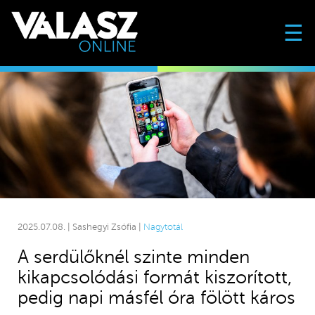
☰
2025.07.08. | Sashegyi Zsófia |
Nagytotál
A serdülőknél szinte minden
kikapcsolódási formát kiszorított,
pedig napi másfél óra fölött káros