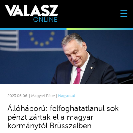
☰
2023.06.06. | Magyari Péter |
Nagytotál
Állóháború: felfoghatatlanul sok
pénzt zártak el a magyar
kormánytól Brüsszelben